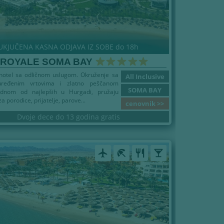
UKJUČENA KASNA ODJAVA IZ SOBE do 18h
 ROYALE SOMA BAY
hotel sa odličnom uslugom. Okruženje sa
All Inclusive
uređenim vrtovima i zlatno peščanom
SOMA BAY
dnom od najlepših u Hurgadi, pružaju
 za porodice, prijatelje, parove...
cenovnik >>
Dvoje dece do 13 godina gratis
airplanemode_active
beach_access
restaurant
local_bar