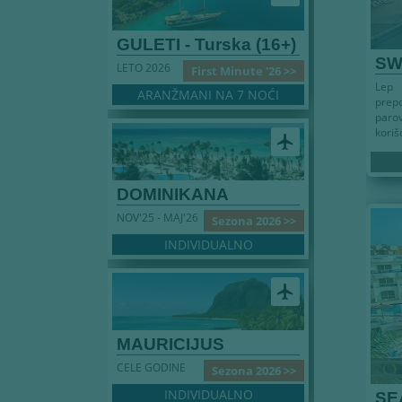
GULETI - Turska (16+)
SW
LETO 2026
First Minute '26 >>
Lep 
ARANŽMANI NA 7 NOĆI
prep
paro
koriš
airplanemode_active
DOMINIKANA
NOV'25 - MAJ'26
Sezona 2026 >>
INDIVIDUALNO
airplanemode_active
MAURICIJUS
CELE GODINE
Sezona 2026 >>
INDIVIDUALNO
SE