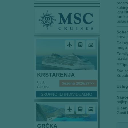
prosto
kuhinj
igrali
tursko
usluga
Sobe:
krevet
Deluxe
airplanemode_active
directions_bus
directions_car
mogu d
Family
razvla
***Ti
Sve so
KRSTARENJA
Kupati
CELE
Sezona 2026/27 >>
Uslug
GODINE
GRUPNO ILI INDIVIDUALNO
Napo
najlep
U cenu
airplanemode_active
directions_bus
directions_car
Gosti 
GRČKA