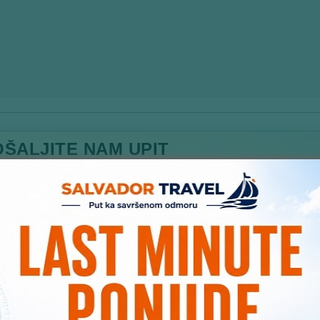
OŠALJITE NAM UPIT
iran datum polaska
*
Smeštaj / Destinacija
*
Ime
 odraslih putnika
*
Broj dece
aberi broj putnika
Izaberi broj dece
irno broj noćenja
*
aberi okviran broj noćenja