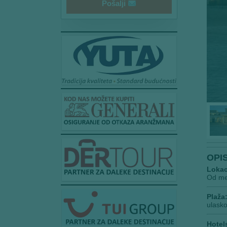
a
Pošalji
i
l
OPI
Lokac
Od me
Plaža
ulask
Hotels