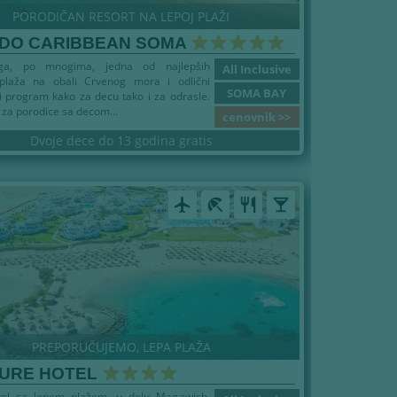
PORODIČAN RESORT NA LEPOJ PLAŽI
IDO CARIBBEAN SOMA
 ga, po mnogima, jedna od najlepših
All Inclusive
plaža na obali Crvenog mora i odlični
SOMA BAY
 program kako za decu tako i za odrasle.
za porodice sa decom...
cenovnik >>
Dvoje dece do 13 godina gratis
airplanemode_active
beach_access
restaurant
local_bar
PREPORUČUJEMO, LEPA PLAŽA
URE HOTEL
el sa lepom plažom, u delu Magawish,