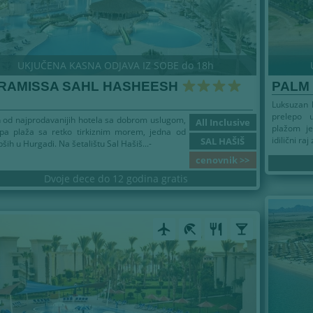
UKJUČENA KASNA ODJAVA IZ SOBE do 18h
RAMISSA SAHL HASHEESH
PALM
Luksuzan 
prelepo 
 od najprodavanijih hotela sa dobrom uslugom,
All Inclusive
plažom je
epa plaža sa retko tirkiznim morem, jedna od
idilični raj
SAL HAŠIŠ
pših u Hurgadi. Na šetalištu Sal Hašiš...-
cenovnik >>
Dvoje dece do 12 godina gratis
airplanemode_active
beach_access
restaurant
local_bar