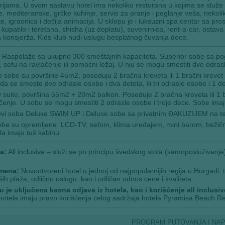
rijama. U svom sastavu hotel ima nekoliko restorana u kojima se služe spec
e, mediteranske, grčke kuhinje, servis za pranje i peglanje veša, nekoli
šte, igraonica i dečija animacija. U sklopu je i luksuzni spa centar sa p
 kupatilo i teretana, shisha (uz doplatu), suvenirnica, rent-a-car, ostav
 konsjerža. Kids klub nudi uslugu besplatnog čuvanja dece.
Raspolaže sa ukupno 300 smeštajnih kapaciteta. Superior sobe sa pog
, sofu na ravlačenje ili pomoćni ležaj. U nju se mogu smestiti dve odras
 sobe su površine 45m2, poseduju 2 bračna kreveta ili 1 bračni krevet i
a se smeste dve odrasle osobe i dva deteta, ili tri odrasle osobe i 1 de
 suite, površina 55m2 + 20m2 balkon. Poseduje 2 bračna kreveta ili 1 br
čenje. U sobu se mogu smestiti 2 odrasle osobe i troje dece. Sobe imaj
povi soba Deluxe SWIM UP i Deluxe sobe sa privatnim ĐAKUZIJEM na te
be su opremljene: LCD-TV, sefom, klima uređajem, mini barom, bežičnim
la imaju tuš kabinu.
a:
All inclusive – služi se po principu švedskog stola (samoposluživanje
mena:
Novootvoreni hotel u jednoj od najpopularnijih regija u Hurgadi,
ših plaža, odličnu uslugu, kao i odličan odnos cene i kvaliteta.
 je uključena kasna odjava iz hotela, kao i korišćenje all inclusi
hotela imaju pravo korišćenja celog sadržaja hotela Pyramisa Beach Re
PROGRAM PUTOVANJA I NA