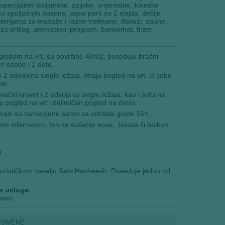
ijaliteti italijanske, azijske, orijentalne, kineske
ko spoljašnjih bazena, aqua park sa 2 slajda, dečije
rostorijama za masaže i razne tretmane, đakuzi, saune,
a za prtljag, animacioni program, bankomat, frizer,
ledom na vrt, su površine 40m2, poseduju bračni
le osobe i 1 dete.
 2 odvojena single ležaja. Imaju pogled na vrt. U sobu
te.
ačni krevet i 2 odvojena single ležaja, kao i sofu na
u pogled na vrt i delimičan pogled na more.
rasi su namenjene samo za odrasle goste 16+,
 internetom, fen za sušenje kose, terasa ili balkon.
).
 turističkom naselju Sahl Hasheesh. Poseduje jednu od
ve usluge.
sort.
POMENE