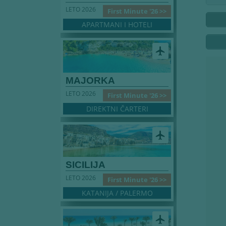
LETO 2026
First Minute '26 >>
APARTMANI I HOTELI
airplanemode_active
MAJORKA
LETO 2026
First Minute '26 >>
DIREKTNI ČARTERI
airplanemode_active
SICILIJA
LETO 2026
First Minute '26 >>
KATANIJA / PALERMO
airplanemode_active