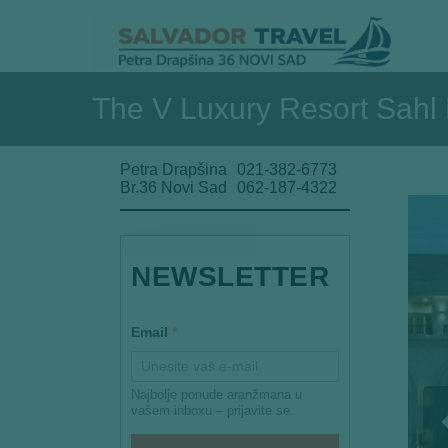
The V Luxury Resort Sahl
Petra Drapšina
021-382-6773
Br.36 Novi Sad
062-187-4322
NEWSLETTER
*
Email
*
E
m
a
i
Najbolje ponude aranžmana u
l
vašem inboxu – prijavite se.
E
m