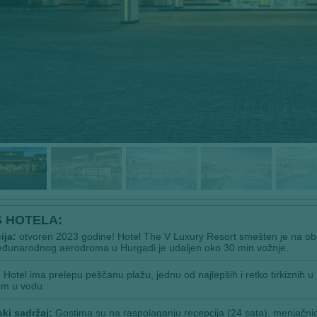
S HOTELA:
ija:
otvoren 2023 godine! Hotel The V Luxury Resort smešten je na ob
đunarodnog aerodroma u Hurgadi je udaljen oko 30 min vožnje.
:
Hotel ima prelepu peščanu plažu, jednu od najlepših i retko tirkiznih
om u vodu.
ki sadržaj:
Gostima su na raspolaganju recepcija (24 sata), menjačnica,