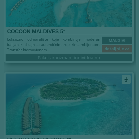
COCOON MALDIVES 5*
Luksuzno odmaralište koje kombinuje moderan
MALDIVI
italijanski dizajn sa autentičnim tropskim ambijentom.
detaljnije >>
Transfer hidroavionom...
Paket aranžmani individualno
airplanemode_active