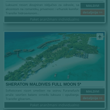
Luksuzni resort dizajniran isključivo za odrasle, sa
MALDIVI
akcentom na romantiku, privatnost i vrhunski komfor.
detaljnije >>
Transfer hidroavionom...
Paket aranžmani individualno
airplanemode_active
SHERATON MALDIVES FULL MOON 5*
Sofisticirani rizort smešten na ostrvu Furanafushi
MALDIVI
pruža savršen balans između luksuza i opuštanja.
detaljnije >>
Transfer gliserom...
Paket aranžmani individualno