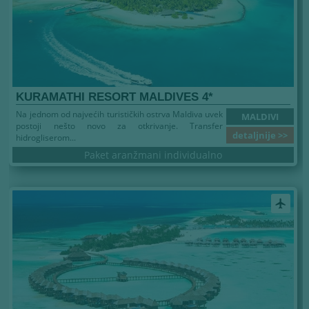
KURAMATHI RESORT MALDIVES 4*
Na jednom od najvećih turističkih ostrva Maldiva uvek
MALDIVI
postoji nešto novo za otkrivanje. Transfer
detaljnije >>
hidrogliserom...
Paket aranžmani individualno
airplanemode_active