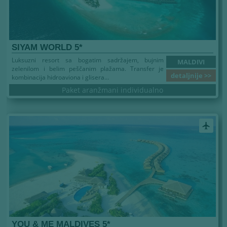
SIYAM WORLD 5*
Luksuzni resort sa bogatim sadržajem, bujnim
MALDIVI
zelenilom i belim peščanim plažama. Transfer je
detaljnije >>
kombinacija hidroaviona i glisera...
Paket aranžmani individualno
airplanemode_active
YOU & ME MALDIVES 5*