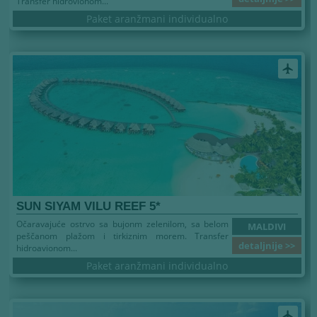
Transfer hidrovionom...
Paket aranžmani individualno
airplanemode_active
SUN SIYAM VILU REEF 5*
Očaravajuće ostrvo sa bujonm zelenilom, sa belom
MALDIVI
peščanom plažom i tirkiznim morem. Transfer
detaljnije >>
hidroavionom...
Paket aranžmani individualno
airplanemode_active