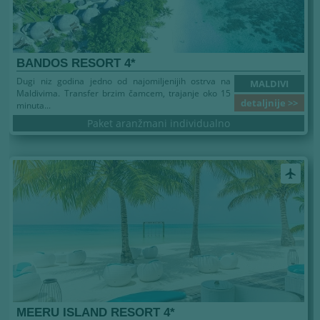
BANDOS RESORT 4*
Dugi niz godina jedno od najomiljenijih ostrva na
MALDIVI
Maldivima. Transfer brzim čamcem, trajanje oko 15
detaljnije >>
minuta...
Paket aranžmani individualno
airplanemode_active
MEERU ISLAND RESORT 4*