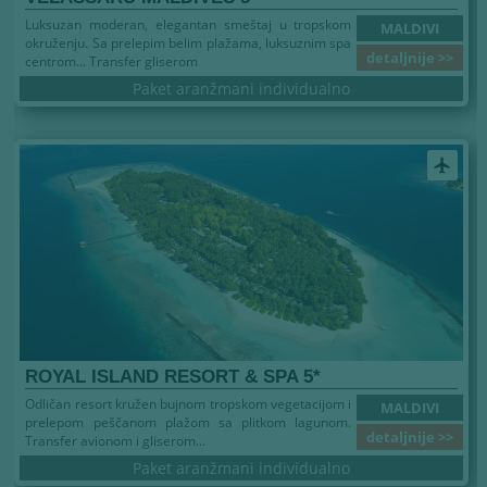
Luksuzan moderan, elegantan smeštaj u tropskom
MALDIVI
okruženju. Sa prelepim belim plažama, luksuznim spa
detaljnije >>
centrom... Transfer gliserom
Paket aranžmani individualno
airplanemode_active
ROYAL ISLAND RESORT & SPA 5*
Odličan resort kružen bujnom tropskom vegetacijom i
MALDIVI
prelepom peščanom plažom sa plitkom lagunom.
detaljnije >>
Transfer avionom i gliserom...
Paket aranžmani individualno