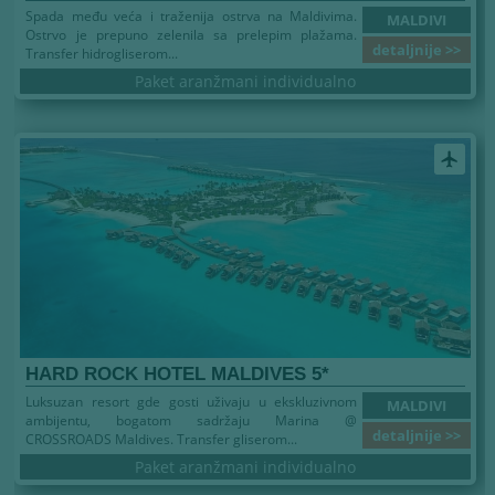
Spada među veća i traženija ostrva na Maldivima.
MALDIVI
Ostrvo je prepuno zelenila sa prelepim plažama.
detaljnije >>
Transfer hidrogliserom...
Paket aranžmani individualno
airplanemode_active
HARD ROCK HOTEL MALDIVES 5*
Luksuzan resort gde gosti uživaju u ekskluzivnom
MALDIVI
ambijentu, bogatom sadržaju Marina @
detaljnije >>
CROSSROADS Maldives. Transfer gliserom...
Paket aranžmani individualno