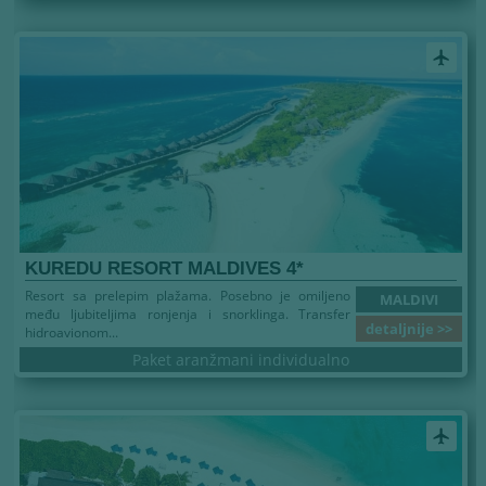
airplanemode_active
KUREDU RESORT MALDIVES 4*
Resort sa prelepim plažama. Posebno je omiljeno
MALDIVI
među ljubiteljima ronjenja i snorklinga. Transfer
detaljnije >>
hidroavionom...
Paket aranžmani individualno
airplanemode_active