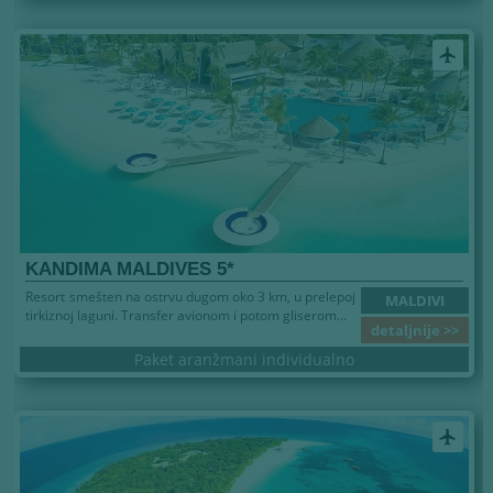
airplanemode_active
KANDIMA MALDIVES 5*
Resort smešten na ostrvu dugom oko 3 km, u prelepoj
MALDIVI
tirkiznoj laguni. Transfer avionom i potom gliserom...
detaljnije >>
Paket aranžmani individualno
airplanemode_active