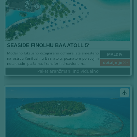
SEASIDE FINOLHU BAA ATOLL 5*
Moderno luksuzno dizajnirano odmaralište smešteno
MALDIVI
na ostrvu Kanifushi u Baa atolu, poznatom po svojim
detaljnije >>
netaknutim plažama. Transfer hidroavionom...
Paket aranžmani individualno
airplanemode_active