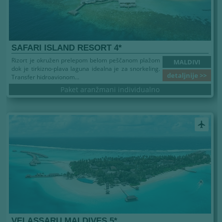
SAFARI ISLAND RESORT 4*
Rizort je okružen prelepom belom peščanom plažom
MALDIVI
dok je tirkizno-plava laguna idealna je za snorkeling.
detaljnije >>
Transfer hidroavionom...
Paket aranžmani individualno
airplanemode_active
VELASSARU MALDIVES 5*