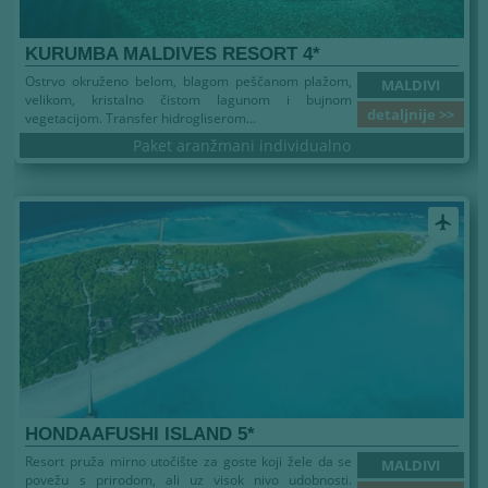
KURUMBA MALDIVES RESORT 4*
Ostrvo okruženo belom, blagom peščanom plažom,
MALDIVI
velikom, kristalno čistom lagunom i bujnom
detaljnije >>
vegetacijom. Transfer hidrogliserom...
Paket aranžmani individualno
airplanemode_active
HONDAAFUSHI ISLAND 5*
Resort pruža mirno utočište za goste koji žele da se
MALDIVI
povežu s prirodom, ali uz visok nivo udobnosti.