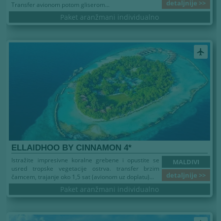
detaljnije >>
Transfer avionom potom gliserom...
Paket aranžmani individualno
airplanemode_active
ELLAIDHOO BY CINNAMON 4*
Istražite impresivne koralne grebene i opustite se
MALDIVI
usred tropske vegetacije ostrva. transfer brzim
detaljnije >>
čamcem, trajanje oko 1,5 sat (avionom uz doplatu)...
Paket aranžmani individualno