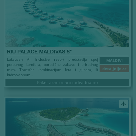
RIU PALACE MALDIVAS 5*
Luksuzan All Inclusive resort predstavlja spoj
MALDIVI
potpunog komfora, porodične zabave i prirodnog
detaljnije >>
mira. Transfer kombinacijom leta i glisera, ili
hidroavionom...
Paket aranžmani individualno
airplanemode_active