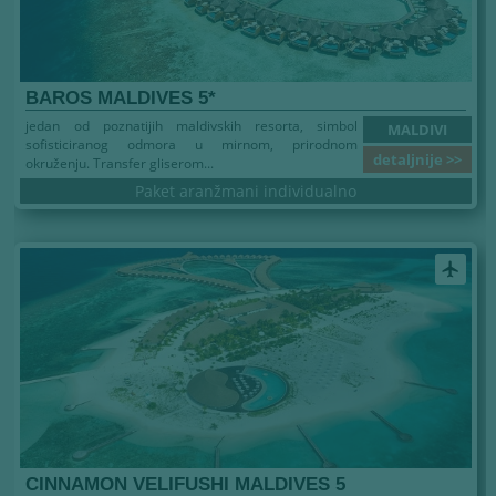
BAROS MALDIVES 5*
jedan od poznatijih maldivskih resorta, simbol
MALDIVI
sofisticiranog odmora u mirnom, prirodnom
detaljnije >>
okruženju. Transfer gliserom...
Paket aranžmani individualno
airplanemode_active
CINNAMON VELIFUSHI MALDIVES 5