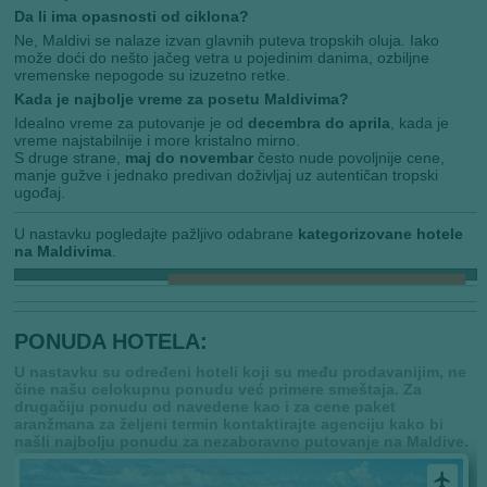
Da li ima opasnosti od ciklona?
Ne, Maldivi se nalaze izvan glavnih puteva tropskih oluja. Iako
može doći do nešto jačeg vetra u pojedinim danima, ozbiljne
vremenske nepogode su izuzetno retke.
Kada je najbolje vreme za posetu Maldivima?
Idealno vreme za putovanje je od
decembra do aprila
, kada je
vreme najstabilnije i more kristalno mirno.
S druge strane,
maj do novembar
često nude povoljnije cene,
manje gužve i jednako predivan doživljaj uz autentičan tropski
ugođaj.
U nastavku pogledajte pažljivo odabrane
kategorizovane hotele
na Maldivima
.
PONUDA HOTELA:
U nastavku su određeni hoteli koji su među prodavanijim, ne
čine našu celokupnu ponudu već primere smeštaja. Za
drugačiju ponudu od navedene kao i za cene paket
aranžmana za željeni termin kontaktirajte agenciju kako bi
našli najbolju ponudu za nezaboravno putovanje na Maldive.
airplanemode_active