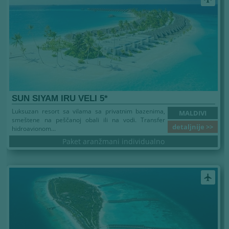
SUN SIYAM IRU VELI 5*
Luksuzan resort sa vilama sa privatnim bazenima,
MALDIVI
smeštene na peščanoj obali ili na vodi. Transfer
detaljnije >>
hidroavionom...
Paket aranžmani individualno
airplanemode_active