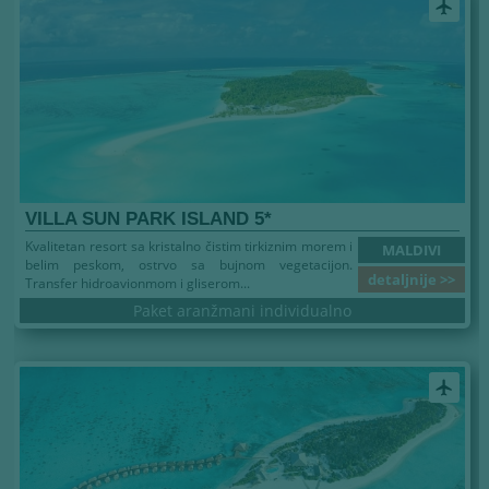
airplanemode_active
VILLA SUN PARK ISLAND 5*
Kvalitetan resort sa kristalno čistim tirkiznim morem i
MALDIVI
belim peskom, ostrvo sa bujnom vegetacijon.
detaljnije >>
Transfer hidroavionmom i gliserom...
Paket aranžmani individualno
airplanemode_active