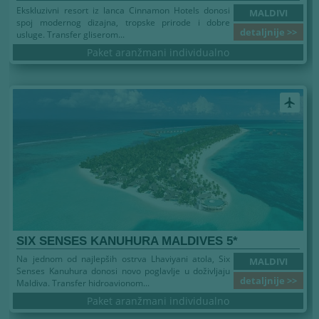
Ekskluzivni resort iz lanca Cinnamon Hotels donosi
MALDIVI
spoj modernog dizajna, tropske prirode i dobre
detaljnije >>
usluge. Transfer gliserom...
Paket aranžmani individualno
airplanemode_active
SIX SENSES KANUHURA MALDIVES 5*
Na jednom od najlepših ostrva Lhaviyani atola, Six
MALDIVI
Senses Kanuhura donosi novo poglavlje u doživljaju
detaljnije >>
Maldiva. Transfer hidroavionom...
Paket aranžmani individualno