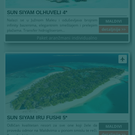
SUN SIYAM OLHUVELI 4*
Nalazi se u Južnom Maleu i oduševljava brojnim
MALDIVI
infinity bazenima, elegantnim smeštajem i prelepim
detaljnije >>
plažama. Transfer hidrogliserom...
Paket aranžmani individualno
airplanemode_active
SUN SIYAM IRU FUSHI 5*
Odličan kvalitetan resort za sve one koji žele da
MALDIVI
provedu odmor na Maldivima u ponom smislu te reči.
detaljnije >>