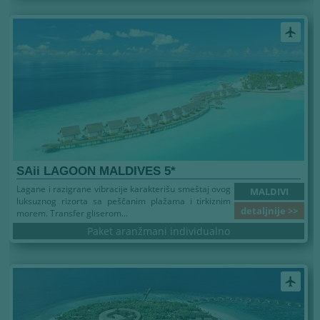
airplanemode_active
SAii LAGOON MALDIVES 5*
Lagane i razigrane vibracije karakterišu smeštaj ovog
MALDIVI
luksuznog rizorta sa peščanim plažama i tirkiznim
detaljnije >>
morem. Transfer gliserom...
Paket aranžmani individualno
airplanemode_active