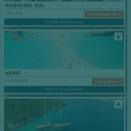
KOSTA DEL SOL
LETO 2026
First Minute '26 >>
LETOVI NA MALAGU
airplanemode_active
KIPAR
CELE GODINE
Cele godine >>
PAKET ARANŽMANI
airplanemode_active