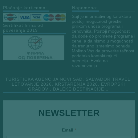
Plaćanje karticama:
Napomena:
Sajt je informativnog karaktera i
postoji mogućnost greške
Sertifikat firma od
prilikom unosa programa i
poverenja 2019
cenovnika. Postoji mogućnost
da dođe do promene programa i
cene, a da nismo u mogućnosti
da trenutno izmenimo ponudu.
Molimo Vas da proverite tačnost
podataka kontaktirajući
agenciju. Hvala na
razumevanju.
TURISTIČKA AGENCIJA NOVI SAD, SALVADOR TRAVEL,
LETOVANJE 2026, KRSTARENJA 2026, EVROPSKI
GRADOVI, DALEKE DESTINACIJE…
NEWSLETTER
E
Email
*
m
a