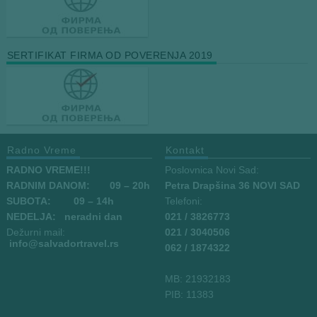
SERTIFIKAT FIRMA OD POVERENJA 2019
Radno Vreme
Kontakt
RADNO VREME!!!
Poslovnica Novi Sad:
RADNIM DANOM:
09
– 20h
Petra Drapšina 36 NOVI SAD
SUBOTA: 09 – 14h
Telefoni:
NEDELJA: neradni dan
021 / 3826773
Dežurni mail:
021 / 3040506
info
@salvadortravel.rs
062 / 1874322
MB: 21932183
PIB: 11383