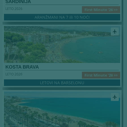
SARDINIJA
LETO 2026
First Minute '26 >>
ARANŽMANI NA 7 ili 10 NOĆI
airplanemode_active
KOSTA BRAVA
LETO 2026
First Minute '26 >>
LETOVI NA BARSELONU
airplanemode_active