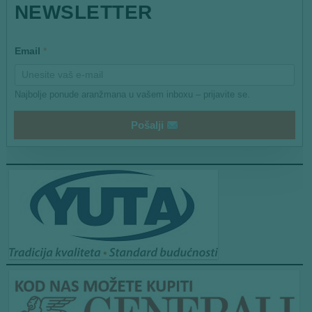
NEWSLETTER
E
m
a
i
Email
*
l
*
Najbolje ponude aranžmana u vašem inboxu – prijavite se.
Pošalji