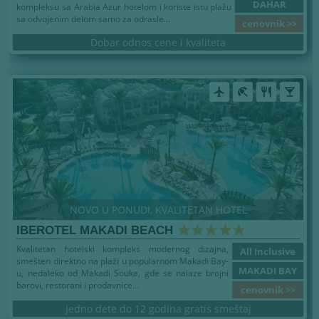
DAHAR
kompleksu sa Arabia Azur hotelom i koriste istu plažu
sa odvojenim delom samo za odrasle...
cenovnik >>
Dobar odnos cene i kvaliteta
airplanemode_active
beach_access
restaurant
local_bar
NOVO U PONUDI, KVALITETAN HOTEL
IBEROTEL MAKADI BEACH
Kvalitetan hotelski kompleks modernog dizajna,
All Inclusive
smešten direktno na plaži u popularnom Makadi Bay-
MAKADI BAY
u, nedaleko od Makadi Souka, gde se nalaze brojni
barovi, restorani i prodavnice...
cenovnik >>
Jedno dete do 12 godina gratis smeštaj