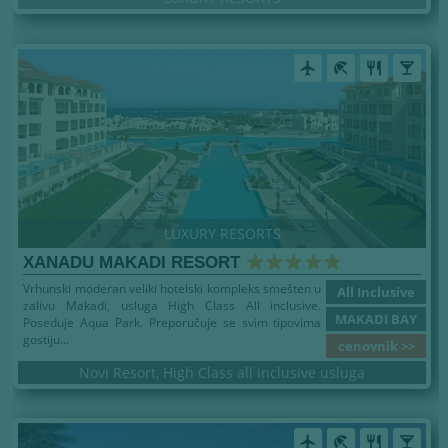
airplanemode_active
beach_access
restaurant
local_bar
LUXURY RESORTS
XANADU MAKADI RESORT
Vrhunski moderan veliki hotelski kompleks smešten u
All Inclusive
zalivu Makadi, usluga High Class All inclusive.
MAKADI BAY
Poseduje Aqua Park. Preporučuje se svim tipovima
gostiju...
cenovnik >>
Novi Resort, High Class all inclusive usluga
airplanemode_active
beach_access
restaurant
local_bar