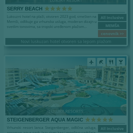
LUXURY RESORT
SERRY BEACH
Luksuzni hotel na plaži, otvoren 2023 god, smešten na
All Inclusive
Memši, odlikuje ga vrhunska usluga, moderan dizajn u
MEMŠA
svetlim tonovima, sa tropski uređenom plažom...
cenovnik >>
Novi luskuzan hotel otvoren sa lepom plažom
airplanemode_active
beach_access
restaurant
local_bar
LUXURY RESORTS
STEIGENBERGER AQUA MAGIC
Vrhunski resort lanca Steigenberger, odlična usluga,
All Inclusive
ogroman aqua park, lazy river kao i mnoštvo sadržaja.