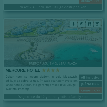
cenovnik >>
NOVO - All Inclusive usluga dostupna 24h
airplanemode_active
beach_access
restaurant
local_bar
PREPORUČUJEMO, LEPA PLAŽA
MERCURE HOTEL
Dobar hotel sa lepom plažom, u delu Magawish,
All Inclusive
odlikuje ga dobra usluga. Pripada poznatom svetskom
JUŽNA HRG.
lancu hotela Accor, što garantuje visok nivo usluge i
kvaliteta smeštaja.
cenovnik >>
Dvoje dece do 12 godina gratis u Family sobi