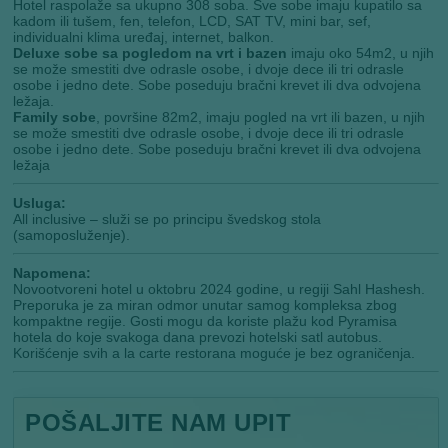
Hotel raspolaže sa ukupno 308 soba. Sve sobe imaju kupatilo sa
kadom ili tušem, fen, telefon, LCD, SAT TV, mini bar, sef,
individualni klima uređaj, internet, balkon.
Deluxe sobe sa pogledom na vrt i bazen
imaju oko 54m2, u njih
se može smestiti dve odrasle osobe, i dvoje dece ili tri odrasle
osobe i jedno dete. Sobe poseduju bračni krevet ili dva odvojena
ležaja.
Family sobe
, površine 82m2, imaju pogled na vrt ili bazen, u njih
se može smestiti dve odrasle osobe, i dvoje dece ili tri odrasle
osobe i jedno dete. Sobe poseduju bračni krevet ili dva odvojena
ležaja
Usluga:
All inclusive – služi se po principu švedskog stola
(samoposluženje).
Napomena:
Novootvoreni hotel u oktobru 2024 godine, u regiji Sahl Hashesh.
Preporuka je za miran odmor unutar samog kompleksa zbog
kompaktne regije. Gosti mogu da koriste plažu kod Pyramisa
hotela do koje svakoga dana prevozi hotelski satl autobus.
Korišćenje svih a la carte restorana moguće je bez ograničenja.
POŠALJITE NAM UPIT