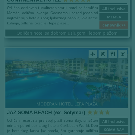
CONTINENTAL HOTEL
Odlično održavan i kvalitetan stariji hotel na šetalištu
All Inclusive
Memše, odlična lokacija. Godinama unazad jedan od
MEMŠA
najtraženijih hotela zbog ljubaznog osoblja, kvalitetne
kuhinje, odlične lokacije i lepe plaže...
cenovnik >>
Odličan hotel sa dobrom uslugom i lepom plažom
airplanemode_active
beach_access
restaurant
local_bar
MODERAN HOTEL, LEPA PLAŽA
JAZ SOMA BEACH (ex. Solymar)
Odličan resort na prelepoj plaži Soma Bay, smešten
All Inclusive
odmah pored poznatog hotela Caribbean World. Deo
SOMA BAY
je hotelskog lanca Jaz hotela, što garantuje odličnu