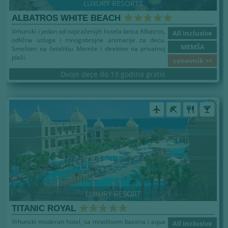
LUXURY RESORTS
ALBATROS WHITE BEACH
Vrhunski i jedan od najtraženijih hotela lanca Albatros,
All Inclusive
odlična usluga i mnogobrojne animacije za decu.
MEMŠA
Smešten na šetalištu Memše i direktno na privatnoj
plaži.
cenovnik >>
Dvoje dece do 13 godina gratis
airplanemode_active
beach_access
restaurant
local_bar
LUXURY RESORT
TITANIC ROYAL
Vrhunski moderan hotel, sa mnoštvom bazena i aqua
All Inclusive