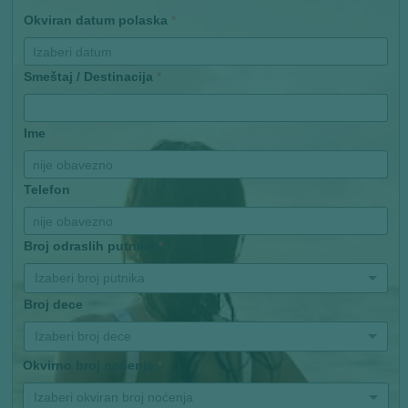
Okviran datum polaska
*
Smeštaj / Destinacija
*
Ime
Telefon
Broj odraslih putnika
*
Izaberi broj putnika
Broj dece
Izaberi broj dece
Okvirno broj noćenja
*
Izaberi okviran broj noćenja