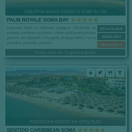
UKJUČENA KASNA ODJAVA IZ SOBE do 18h
PALM ROYALE SOMA BAY
Luksuzan hotel sa odličnom uslugom. Okruženje sa
All Inclusive
prelepo uređenim vrtovima i zlatno peščanom plažom
SOMA BAY
jednom od najlepših u Hurgadi, pružaju idilični raj za
porodice, prijatelje, parove...
cenovnik >>
Dvoje dece do 13 godina gratis
airplanemode_active
beach_access
restaurant
local_bar
PORODIČAN RESORT NA LEPOJ PLAŽI
SENTIDO CARIBBEAN SOMA