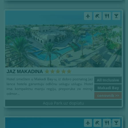
airplanemode_active
beach_access
restaurant
local_bar
JAZ MAKADINA
Hotel smešten u Makadi Bay-u, iz dobro poznatog Jaz
All Inclusive
lanca hotela garantuju odličnu uslugu uslugu. Hotel
Makadi Bay
ima kompaktnu manju regiju, preporuka za mirniji
odmor...
cenovnik >>
Aqua Park uz doplatu
airplanemode_active
beach_access
restaurant
local_bar