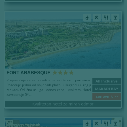
airplanemode_active
beach_access
restaurant
local_bar
FORT ARABESQUE
Preporučuje se sa porodicama sa decom i parovima.
All Inclusive
Poseduje jednu od najlepših plaža u Hurgadi i u regiji
MAKADI BAY
Makadi. Odlična usluga i odnos cene i kvaliteta. Hotel
zavrednuje 5*...
cenovnik >>
Kvalitetan hotel za miran odmor
airplanemode_active
beach_access
restaurant
local_bar