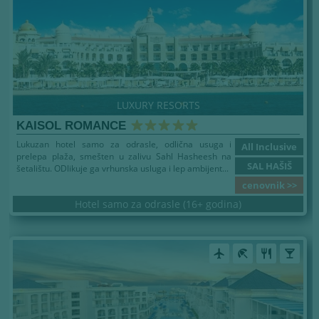
LUXURY RESORTS
KAISOL ROMANCE
Lukuzan hotel samo za odrasle, odlična usuga i
All Inclusive
prelepa plaža, smešten u zalivu Sahl Hasheesh na
SAL HAŠIŠ
šetalištu. ODlikuje ga vrhunska usluga i lep ambijent...
cenovnik >>
Hotel samo za odrasle (16+ godina)
airplanemode_active
beach_access
restaurant
local_bar