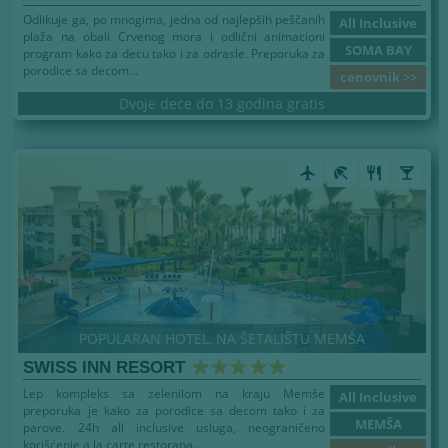
Odlikuje ga, po mnogima, jedna od najlepših peščanih
All Inclusive
plaža na obali Crvenog mora i odlični animacioni
SOMA BAY
program kako za decu tako i za odrasle. Preporuka za
porodice sa decom...
cenovnik >>
Dvoje dece do 13 godina gratis
airplanemode_active
beach_access
restaurant
local_bar
POPULARAN HOTEL, NA ŠETALIŠTU MEMŠA
SWISS INN RESORT
Lep kompleks sa zelenilom na kraju Memše
All Inclusive
preporuka je kako za porodice sa decom tako i za
MEMŠA
parove. 24h all inclusive usluga, neograničeno
korišćenje a la carte restorana...