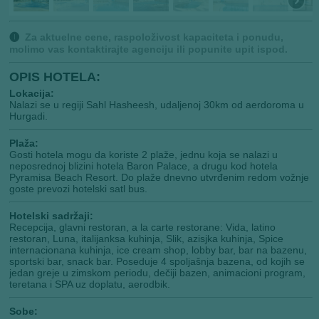
🅘
Za aktuelne cene, raspoloživost kapaciteta i ponudu,
molimo vas kontaktirajte agenciju ili popunite upit ispod.
OPIS HOTELA:
Lokacija:
Nalazi se u regiji Sahl Hasheesh, udaljenoj 30km od aerdoroma u
Hurgadi.
Plaža:
Gosti hotela mogu da koriste 2 plaže, jednu koja se nalazi u
neposrednoj blizini hotela Baron Palace, a drugu kod hotela
Pyramisa Beach Resort. Do plaže dnevno utvrđenim redom vožnje
goste prevozi hotelski satl bus.
Hotelski sadržaji:
Recepcija, glavni restoran, a la carte restorane: Vida, latino
restoran, Luna, italijanksa kuhinja, Slik, azisjka kuhinja, Spice
internacionana kuhinja, ice cream shop, lobby bar, bar na bazenu,
sportski bar, snack bar. Poseduje 4 spoljašnja bazena, od kojih se
jedan greje u zimskom periodu, dečiji bazen, animacioni program,
teretana i SPA uz doplatu, aerodbik.
Sobe: