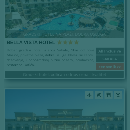
GRADSKI HOTEL NA PLAŽI, DOBRA USLUGA
BELLA VISTA HOTEL
Dobar gradski hotel u srcu Sakale, 1km od nove
All Inclusive
Marine, privatna plaža, dobra usluga. Nalazi se centru
SAKALA
dešavanja, i neposrednoj blizini bazara, prodavnica,
restorana, kafića.
cenovnik >>
Gradski hotel, odličan odnos cena - kvalitet
airplanemode_active
beach_access
restaurant
local_bar