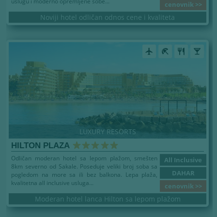
uslugu i moderno opremljene sobe...
cenovnik >>
Noviji hotel odličan odnos cene i kvaliteta
airplanemode_active
beach_access
restaurant
local_bar
LUXURY RESORTS
HILTON PLAZA
Odličan moderan hotel sa lepom plažom, smešten
All Inclusive
8km severno od Sakale. Poseduje veliki broj soba sa
DAHAR
pogledom na more sa ili bez balkona. Lepa plaža,
kvalitetna all inclusive usluga...
cenovnik >>
Moderan hotel lanca Hilton sa lepom plažom