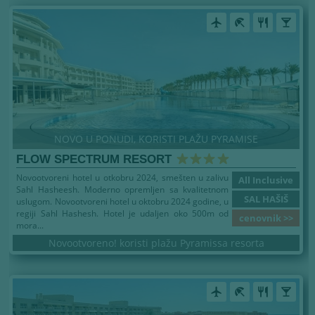
airplanemode_active
beach_access
restaurant
local_bar
NOVO U PONUDI, KORISTI PLAŽU PYRAMISE
FLOW SPECTRUM RESORT
Novootvoreni hotel u otkobru 2024, smešten u zalivu
All Inclusive
Sahl Hasheesh. Moderno opremljen sa kvalitetnom
SAL HAŠIŠ
uslugom. Novootvoreni hotel u oktobru 2024 godine, u
regiji Sahl Hashesh. Hotel je udaljen oko 500m od
cenovnik >>
mora...
Novootvoreno! koristi plažu Pyramissa resorta
airplanemode_active
beach_access
restaurant
local_bar