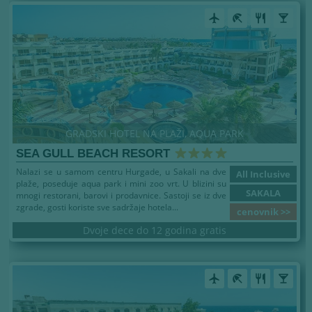
airplanemode_active
beach_access
restaurant
local_bar
GRADSKI HOTEL NA PLAŽI, AQUA PARK
SEA GULL BEACH RESORT
Nalazi se u samom centru Hurgade, u Sakali na dve
All Inclusive
plaže, poseduje aqua park i mini zoo vrt. U blizini su
SAKALA
mnogi restorani, barovi i prodavnice. Sastoji se iz dve
zgrade, gosti koriste sve sadržaje hotela...
cenovnik >>
Dvoje dece do 12 godina gratis
airplanemode_active
beach_access
restaurant
local_bar