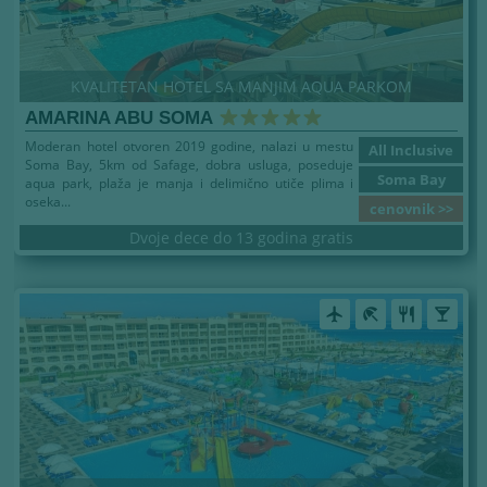
KVALITETAN HOTEL SA MANJIM AQUA PARKOM
AMARINA ABU SOMA
Moderan hotel otvoren 2019 godine, nalazi u mestu
All Inclusive
Soma Bay, 5km od Safage, dobra usluga, poseduje
Soma Bay
aqua park, plaža je manja i delimično utiče plima i
oseka...
cenovnik >>
Dvoje dece do 13 godina gratis
airplanemode_active
beach_access
restaurant
local_bar