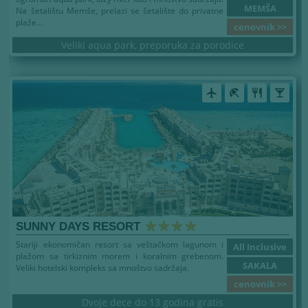
MEMŠA
Na šetalištu Memše, prelazi se šetalište do privatne
plaže...
cenovnik >>
Veliki aqua park, preporuka za porodice
airplanemode_active
beach_access
restaurant
local_bar
SUNNY DAYS RESORT
Stariji ekonomičan resort sa veštačkom lagunom i
All Inclusive
plažom sa tirkiznim morem i koralnim grebenom.
SAKALA
Veliki hotelski kompleks sa mnoštvo sadržaja.
cenovnik >>
Dvoje dece do 13 godina gratis