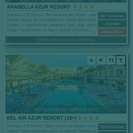
ARABELLA AZUR RESORT
Smešten u El Daharu, 3km severno od Sakale i nove
All Inclusive
marine. Nalazi se u kompleksu 3 hotela lanca Azur.
DAHAR
Uređen u orijentalnom nubijskom stilu nudi dobru
uslugu i miran odmor sa lepom plažom i koralima...
cenovnik >>
Dobar odnos cene i kvaliteta
airplanemode_active
beach_access
restaurant
local_bar
HOTEL SAMO ZA ODRASLE (18+)
BEL AIR AZUR RESORT (18+)
Smešten u El Daharu, 3km severno od Sakale i nove
All Inclusive
marine. Hotel namenjen samo za odrasle. Smešten u