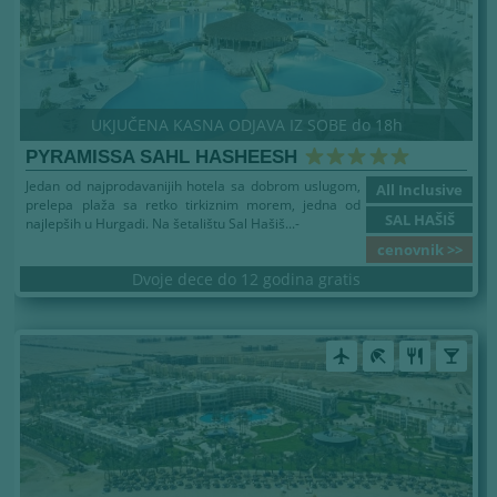
UKJUČENA KASNA ODJAVA IZ SOBE do 18h
PYRAMISSA SAHL HASHEESH
Jedan od najprodavanijih hotela sa dobrom uslugom,
All Inclusive
prelepa plaža sa retko tirkiznim morem, jedna od
SAL HAŠIŠ
najlepših u Hurgadi. Na šetalištu Sal Hašiš...-
cenovnik >>
Dvoje dece do 12 godina gratis
airplanemode_active
beach_access
restaurant
local_bar