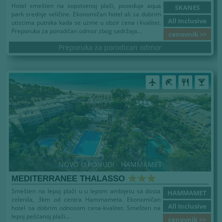
Hotel smešten na sopstvenoj plaži, poseduje aqua
SKANES
park srednje veličine. Ekonomičan hotel ali sa dobrim
All Inclusive
utiscima putnika kada se uzme u obzir cena i kvalitet.
Preporuka za porodičan odmor zbog sadržaja...
cenovnik >>
Preporuka za porodican odmor
airplanemode_active
beach_access
restaurant
local_bar
NOVO U PONUDI - HAMMAMET
MEDITERRANEE THALASSO
Smešten na lepoj plaži u u lepom ambijetu sa dosta
HAMMAMET
zelenila, 3km od centra Hammameta. Ekonomičan
All Inclusive
hotel sa dobrim odnosom cena-kvalitet. Smešten na
lepoj pešćanoj plaži...
cenovnik >>