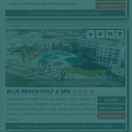
i brojnim sadržajima idealnim za porodice....
cenovnik >>
Odlična lokacija za sve tipove gostiju
airplanemode_active
beach_access
restaurant
local_bar
NOVOOTVORENI HOTEL - AQUA PARK
BLUE BEACH GOLF & SPA
Novootvoreni hotel za letnju sezonu 2024, otvara se
SKANES
početkom juna. Direktno na plaži sa aqua parkom. 7
All Inclusive
km od grada Monastir i 7 km od grada Sus. Hotel je
uređen u modernom stilu i preporuka je za sve tipove
cenovnik >>
gostiju...
Preporuka za porodice (do troje dece do 12 god)