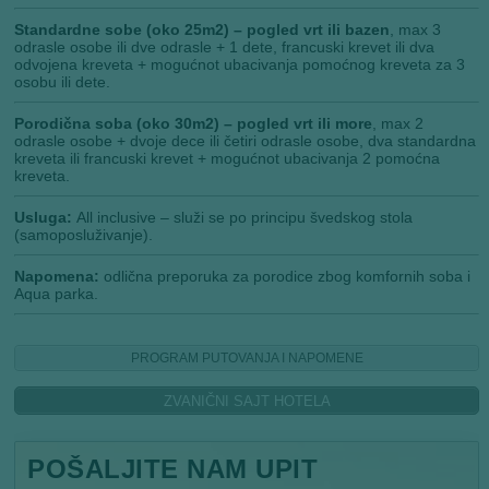
Standardne sobe (oko 25m2) – pogled vrt ili bazen
, max 3
odrasle osobe ili dve odrasle + 1 dete, francuski krevet ili dva
odvojena kreveta + mogućnot ubacivanja pomoćnog kreveta za 3
osobu ili dete.
Porodična soba (oko 30m2) – pogled vrt ili more
, max 2
odrasle osobe + dvoje dece ili četiri odrasle osobe, dva standardna
kreveta ili francuski krevet + mogućnot ubacivanja 2 pomoćna
kreveta.
Usluga:
All inclusive – služi se po principu švedskog stola
(samoposluživanje).
Napomena:
odlična preporuka za porodice zbog komfornih soba i
Aqua parka.
PROGRAM PUTOVANJA I NAPOMENE
ZVANIČNI SAJT HOTELA
POŠALJITE NAM UPIT