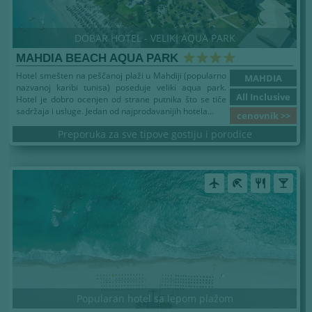
DOBAR HOTEL - VELIKI AQUA PARK
MAHDIA BEACH AQUA PARK
Hotel smešten na peščanoj plaži u Mahdiji (popularno
MAHDIA
nazvanoj karibi tunisa) poseduje veliki aqua park.
All Inclusive
Hotel je dobro ocenjen od strane putnika što se tiče
sadržaja i usluge. Jedan od najprodavanijih hotela...
cenovnik >>
Preporuka za sve tipove gostiju i porodice
airplanemode_active
beach_access
restaurant
local_bar
Popularan hotel sa lepom plažom