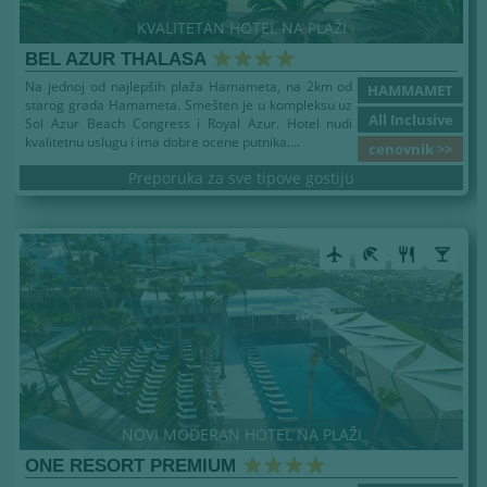
KVALITETAN HOTEL NA PLAŽI
BEL AZUR THALASA
Na jednoj od najlepših plaža Hamameta, na 2km od
HAMMAMET
starog grada Hamameta. Smešten je u kompleksu uz
All Inclusive
Sol Azur Beach Congress i Royal Azur. Hotel nudi
kvalitetnu uslugu i ima dobre ocene putnika....
cenovnik >>
Preporuka za sve tipove gostiju
airplanemode_active
beach_access
restaurant
local_bar
NOVI MODERAN HOTEL NA PLAŽI
ONE RESORT PREMIUM