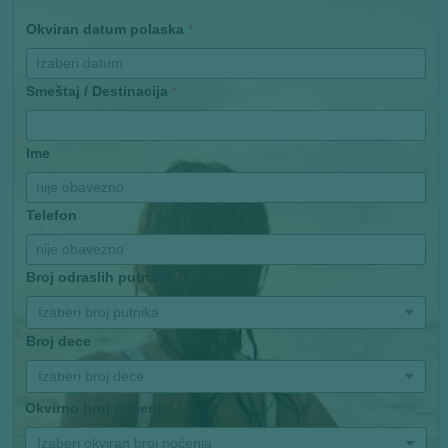
Okviran datum polaska
*
Smeštaj / Destinacija
*
Ime
Telefon
Broj odraslih putnika
*
Izaberi broj putnika
Broj dece
Izaberi broj dece
Okvirno broj noćenja
*
Izaberi okviran broj noćenja