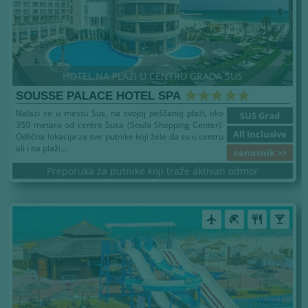
HOTEL NA PLAŽI U CENTRU GRADA SUS
SOUSSE PALACE HOTEL SPA
Nalazi se u mestu Sus, na svojoj peščanoj plaži, oko
SUS Grad
350 metara od centra Susa (Soula Shopping Center).
All Inclusive
Odlična lokacija za sve putnike koji žele da su u centru
ali i na plaži...
cenovnik >>
Preporuka za putnike koji traže aktivan odmor
airplanemode_active
beach_access
restaurant
local_bar