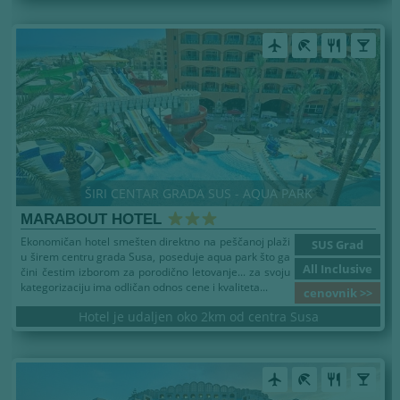
airplanemode_active
beach_access
restaurant
local_bar
ŠIRI CENTAR GRADA SUS - AQUA PARK
MARABOUT HOTEL
Ekonomičan hotel smešten direktno na peščanoj plaži
SUS Grad
u širem centru grada Susa, poseduje aqua park što ga
All Inclusive
čini čestim izborom za porodično letovanje... za svoju
kategorizaciju ima odličan odnos cene i kvaliteta...
cenovnik >>
Hotel je udaljen oko 2km od centra Susa
airplanemode_active
beach_access
restaurant
local_bar