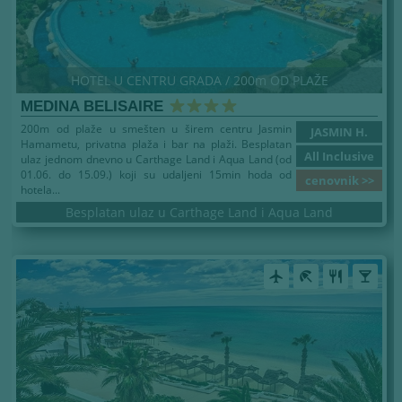
HOTEL U CENTRU GRADA / 200m OD PLAŽE
MEDINA BELISAIRE
200m od plaže u smešten u širem centru Jasmin
JASMIN H.
Hamametu, privatna plaža i bar na plaži. Besplatan
All Inclusive
ulaz jednom dnevno u Carthage Land i Aqua Land (od
01.06. do 15.09.) koji su udaljeni 15min hoda od
cenovnik >>
hotela...
Besplatan ulaz u Carthage Land i Aqua Land
airplanemode_active
beach_access
restaurant
local_bar