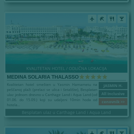
airplanemode_active
beach_access
restaurant
local_bar
KVALITETAN HOTEL / ODLIČNA LOKACIJA
MEDINA SOLARIA THALASSO
Kvalitetan hotel smešten u Yasmin Hamametu na
JASMIN H.
peščanoj plaži (prelazi se ulica i šetalište), Besplatan
All Inclusive
ulaz jednom dnevno u Carthage Land i Aqua Land (od
01.06. do 15.09.) koji su udaljeni 10min hoda od
cenovnik >>
hotela...
Besplatan ulaz u Carthage Land i Aqua Land
airplanemode_active
beach_access
restaurant
local_bar