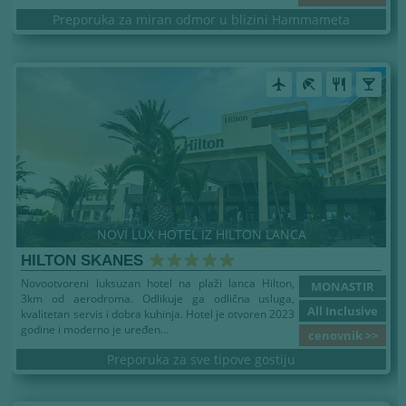
Preporuka za miran odmor u blizini Hammameta
airplanemode_active
beach_access
restaurant
local_bar
NOVI LUX HOTEL IZ HILTON LANCA
HILTON SKANES
Novootvoreni luksuzan hotel na plaži lanca Hilton,
MONASTIR
3km od aerodroma. Odlikuje ga odlična usluga,
All Inclusive
kvalitetan servis i dobra kuhinja. Hotel je otvoren 2023
godine i moderno je uređen...
cenovnik >>
Preporuka za sve tipove gostiju