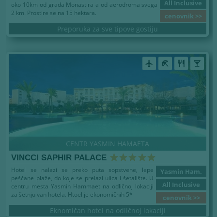
All Inclusive
oko 10km od grada Monastira a od aerodroma svega
2 km. Prostire se na 15 hektara.
cenovnik >>
Preporuka za sve tipove gostiju
airplanemode_active
beach_access
restaurant
local_bar
CENTR YASMIN HAMAETA
VINCCI SAPHIR PALACE
Hotel se nalazi se preko puta sopstvene, lepe
Yasmin Ham.
peščane plaže, do koje se prelazi ulica i šetalište. U
All Inclusive
centru mesta Yasmin Hammaet na odličnoj lokaciji
za šetnju van hotela. Htoel je ekonomičnih 5*
cenovnik >>
Eknomičan hotel na odličnoj lokaciji