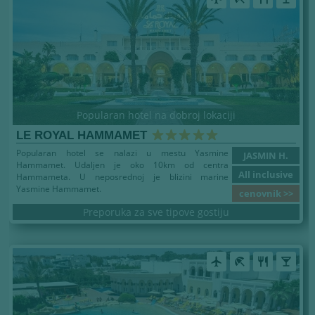
Popularan hotel na dobroj lokaciji
LE ROYAL HAMMAMET
Popularan hotel se nalazi u mestu Yasmine
JASMIN H.
Hammamet. Udaljen je oko 10km od centra
All inclusive
Hammameta. U neposrednoj je blizini marine
Yasmine Hammamet.
cenovnik >>
Preporuka za sve tipove gostiju
airplanemode_active
beach_access
restaurant
local_bar