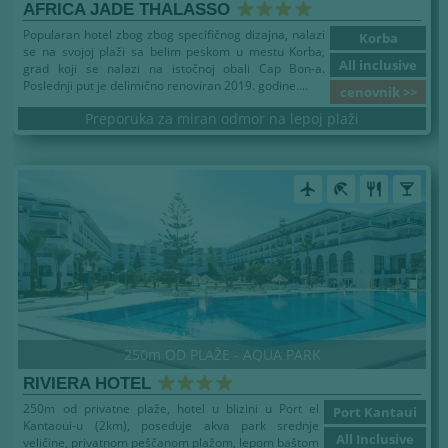
AFRICA JADE THALASSO
Popularan hotel zbog zbog specifičnog dizajna, nalazi
Korba
se na svojoj plaži sa belim peskom u mestu Korba,
All inclusive
grad koji se nalazi na istočnoj obali Cap Bon-a.
Poslednji put je delimično renoviran 2019. godine....
cenovnik >>
Preporuka za miran odmor na lepoj plaži
airplanemode_active
beach_access
restaurant
local_bar
250m OD PLAŽE - AQUA PARK
RIVIERA HOTEL
250m od privatne plaže, hotel u blizini u Port el
Port Kantaui
Kantaoui-u (2km), poseduje akva park srednje
All Inclusive
veličine, privatnom peščanom plažom, lepom baštom