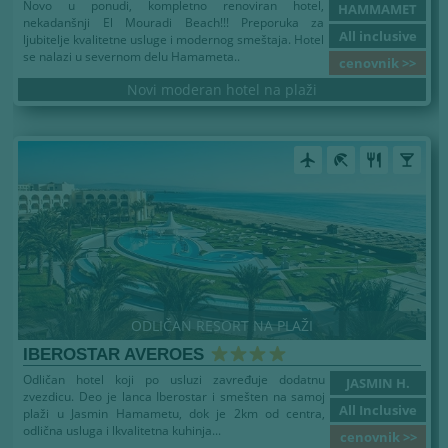
Novo u ponudi, kompletno renoviran hotel,
HAMMAMET
nekadanšnji El Mouradi Beach!!! Preporuka za
All inclusive
ljubitelje kvalitetne usluge i modernog smeštaja. Hotel
se nalazi u severnom delu Hamameta..
cenovnik >>
Novi moderan hotel na plaži
airplanemode_active
beach_access
restaurant
local_bar
ODLIČAN RESORT NA PLAŽI
IBEROSTAR AVEROES
Odličan hotel koji po usluzi zavređuje dodatnu
JASMIN H.
zvezdicu. Deo je lanca Iberostar i smešten na samoj
All Inclusive
plaži u Jasmin Hamametu, dok je 2km od centra,
odlična usluga i lkvalitetna kuhinja...
cenovnik >>