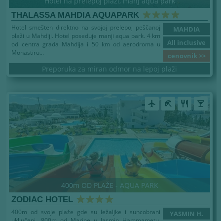
Hotel na prelepoj plaži, manj aqua park
THALASSA MAHDIA AQUAPARK
Hotel smešten direktno na svojoj prelepoj peščanoj
MAHDIA
plaži u Mahdiji. Hotel poseduje manji aqua park. 4 km
All inclusive
od centra grada Mahdija i 50 km od aerodroma u
Monastiru...
cenovnik >>
Preporuka za miran odmor na lepoj plaži
airplanemode_active
beach_access
restaurant
local_bar
400m OD PLAŽE - AQUA PARK
ZODIAC HOTEL
400m od svoje plaže gde su ležaljke i suncobrani
YASMIN H.
uključeni, 800m od Marine u Jasmin Hammametu,