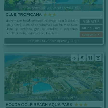
DOBAR ODNOS CENE I KVALITETA
CLUB TROPICANA
Ekonomičan hotel, smešten na svojoj plaži (oko150m
MONASTIR
udaljenosti), 3 km od aerodroma i oko 10km od Susa.
All Inclusive
Plaža je peščana gde su ležaljke i suncobrani
besplatni. Dobar odnos cene i kvaliteta...
cenovnik >>
Preporuka za sve tipove gostiju
airplanemode_active
beach_access
restaurant
local_bar
AQUA PARK - RESORT NA PLAŽI
HOUDA GOLF BEACH AQUA PARK