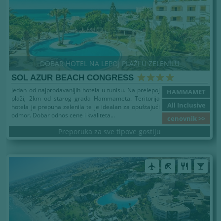
DOBAR HOTEL NA LEPOJ PLAŽI U ZELENILU
SOL AZUR BEACH CONGRESS
Jedan od najprodavanijih hotela u tunisu. Na prelepoj
HAMMAMET
plaži, 2km od starog grada Hammameta. Teritorija
All Inclusive
hotela je prepuna zelenila te je idealan za opuštajući
odmor. Dobar odnos cene i kvaliteta...
cenovnik >>
Preporuka za sve tipove gostiju
airplanemode_active
beach_access
restaurant
local_bar