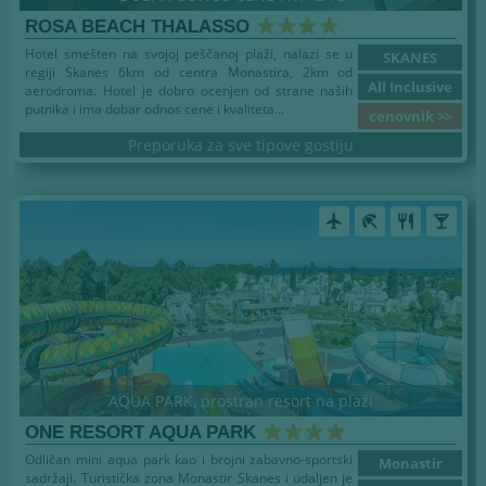
ROSA BEACH THALASSO
Hotel smešten na svojoj peščanoj plaži, nalazi se u
SKANES
regiji Skanes 6km od centra Monastira, 2km od
All Inclusive
aerodroma. Hotel je dobro ocenjen od strane naših
putnika i ima dobar odnos cene i kvaliteta...
cenovnik >>
Preporuka za sve tipove gostiju
airplanemode_active
beach_access
restaurant
local_bar
AQUA PARK, prostran resort na plaži
ONE RESORT AQUA PARK
Odličan mini aqua park kao i brojni zabavno-sportski
Monastir
sadržaji. Turistička zona Monastir Skanes i udaljen je