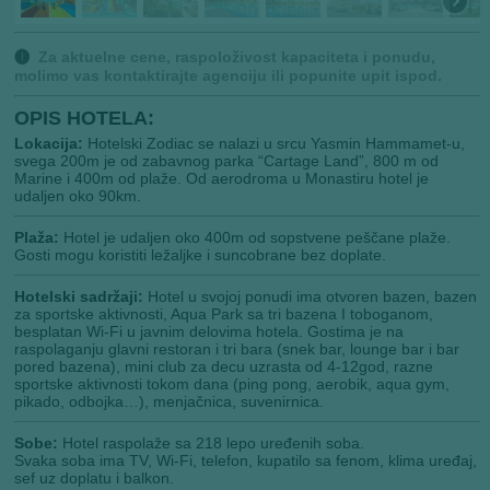
🅘
Za aktuelne cene, raspoloživost kapaciteta i ponudu,
molimo vas kontaktirajte agenciju ili popunite upit ispod.
OPIS HOTELA:
Lokacija:
Hotelski Zodiac se nalazi u srcu Yasmin Hammamet-u,
svega 200m je od zabavnog parka “Cartage Land”, 800 m od
Marine i 400m od plaže. Od aerodroma u Monastiru hotel je
udaljen oko 90km.
Plaža:
Hotel je udaljen oko 400m od sopstvene peščane plaže.
Gosti mogu koristiti ležaljke i suncobrane bez doplate.
Hotelski sadržaji:
Hotel u svojoj ponudi ima otvoren bazen, bazen
za sportske aktivnosti, Aqua Park sa tri bazena I toboganom,
besplatan Wi-Fi u javnim delovima hotela. Gostima je na
raspolaganju glavni restoran i tri bara (snek bar, lounge bar i bar
pored bazena), mini club za decu uzrasta od 4-12god, razne
sportske aktivnosti tokom dana (ping pong, aerobik, aqua gym,
pikado, odbojka…), menjačnica, suvenirnica.
Sobe:
Hotel raspolaže sa 218 lepo uređenih soba.
Svaka soba ima TV, Wi-Fi, telefon, kupatilo sa fenom, klima uređaj,
sef uz doplatu i balkon.