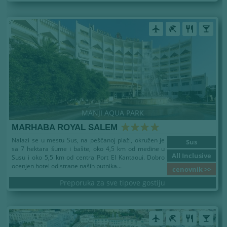
airplanemode_active
beach_access
restaurant
local_bar
MANJI AQUA PARK
MARHABA ROYAL SALEM
Nalazi se u mestu Sus, na peščanoj plaži, okružen je
Sus
sa 7 hektara šume i bašte, oko 4,5 km od medine u
All Inclusive
Susu i oko 5,5 km od centra Port El Kantaoui. Dobro
ocenjen hotel od strane naših putnika...
cenovnik >>
Preporuka za sve tipove gostiju
airplanemode_active
beach_access
restaurant
local_bar