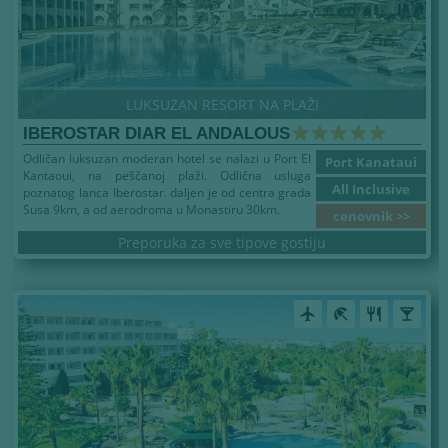
LUKSUZAN RESORT NA PLAŽI
IBEROSTAR DIAR EL ANDALOUS
Odličan luksuzan moderan hotel se nalazi u Port El
Port Kanataui
Kantaoui, na peščanoj plaži. Odlična usluga
All Inclusive
poznatog lanca Iberostar. daljen je od centra grada
Susa 9km, a od aerodroma u Monastiru 30km.
cenovnik >>
Preporuka za sve tipove gostiju
airplanemode_active
beach_access
restaurant
local_bar