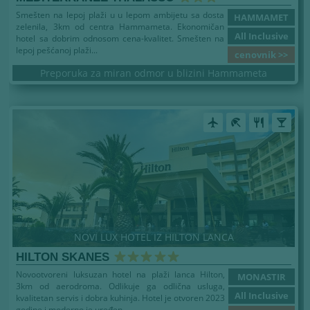
Smešten na lepoj plaži u u lepom ambijetu sa dosta
HAMMAMET
zelenila, 3km od centra Hammameta. Ekonomičan
All Inclusive
hotel sa dobrim odnosom cena-kvalitet. Smešten na
lepoj pešćanoj plaži...
cenovnik >>
Preporuka za miran odmor u blizini Hammameta
airplanemode_active
beach_access
restaurant
local_bar
NOVI LUX HOTEL IZ HILTON LANCA
HILTON SKANES
Novootvoreni luksuzan hotel na plaži lanca Hilton,
MONASTIR
3km od aerodroma. Odlikuje ga odlična usluga,
All Inclusive
kvalitetan servis i dobra kuhinja. Hotel je otvoren 2023
godine i moderno je uređen...