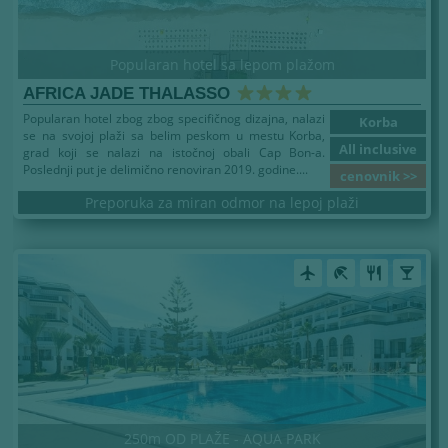
Popularan hotel sa lepom plažom
AFRICA JADE THALASSO
Popularan hotel zbog zbog specifičnog dizajna, nalazi
Korba
se na svojoj plaži sa belim peskom u mestu Korba,
All inclusive
grad koji se nalazi na istočnoj obali Cap Bon-a.
Poslednji put je delimično renoviran 2019. godine....
cenovnik >>
Preporuka za miran odmor na lepoj plaži
airplanemode_active
beach_access
restaurant
local_bar
250m OD PLAŽE - AQUA PARK