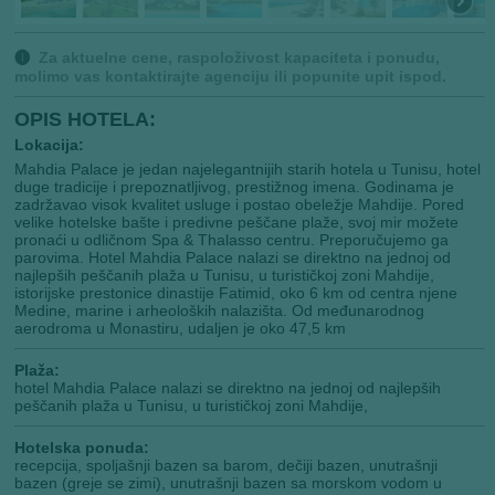
🅘
Za aktuelne cene, raspoloživost kapaciteta i ponudu,
molimo vas kontaktirajte agenciju ili popunite upit ispod.
OPIS HOTELA:
Lokacija:
Mahdia Palace je jedan najelegantnijih starih hotela u Tunisu, hotel
duge tradicije i prepoznatljivog, prestižnog imena. Godinama je
zadržavao visok kvalitet usluge i postao obeležje Mahdije. Pored
velike hotelske bašte i predivne peščane plaže, svoj mir možete
pronaći u odličnom Spa & Thalasso centru. Preporučujemo ga
parovima. Hotel Mahdia Palace nalazi se direktno na jednoj od
najlepših peščanih plaža u Tunisu, u turističkoj zoni Mahdije,
istorijske prestonice dinastije Fatimid, oko 6 km od centra njene
Medine, marine i arheoloških nalazišta. Od međunarodnog
aerodroma u Monastiru, udaljen je oko 47,5 km
Plaža:
hotel Mahdia Palace nalazi se direktno na jednoj od najlepših
peščanih plaža u Tunisu, u turističkoj zoni Mahdije,
Hotelska ponuda:
recepcija, spoljašnji bazen sa barom, dečiji bazen, unutrašnji
bazen (greje se zimi), unutrašnji bazen sa morskom vodom u