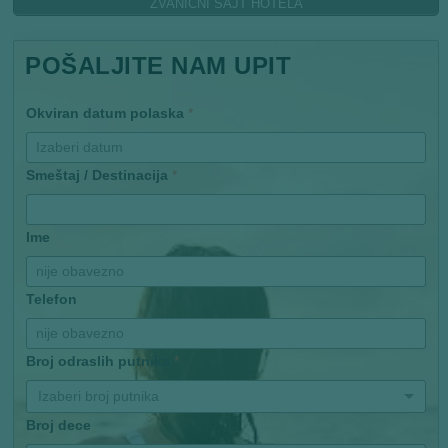
ZVANIČNI SAJT HOTELA
POŠALJITE NAM UPIT
Okviran datum polaska
*
Smeštaj / Destinacija
*
Ime
Telefon
Broj odraslih putnika
*
Izaberi broj putnika
Broj dece