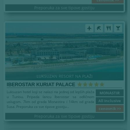
cenovnik >>
Preporuka za sve tipove gostiju
airplanemode_active
beach_access
restaurant
local_bar
LUKSUZAN RESORT NA PLAŽI
IBEROSTAR KURIAT PALACE
Luksuzan hotel koji se nalazi na jednoj od lepših plaža
MONASTIR
u Tunisu. Pripada lancu Iberostar sa odličnom
All Inclusive
uslugom. 7km od grada Monastira i 14km od grada
Susa. Preporuka za sve tipove gostiju...
cenovnik >>
Preporuka za sve tipove gostiju