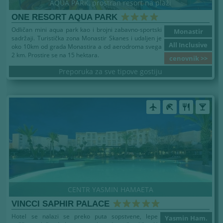
AQUA PARK, prostran resort na plaži
ONE RESORT AQUA PARK
Odličan mini aqua park kao i brojni zabavno-sportski
Monastir
sadržaji. Turistička zona Monastir Skanes i udaljen je
All Inclusive
oko 10km od grada Monastira a od aerodroma svega
2 km. Prostire se na 15 hektara.
cenovnik >>
Preporuka za sve tipove gostiju
airplanemode_active
beach_access
restaurant
local_bar
CENTR YASMIN HAMAETA
VINCCI SAPHIR PALACE
Hotel se nalazi se preko puta sopstvene, lepe
Yasmin Ham.