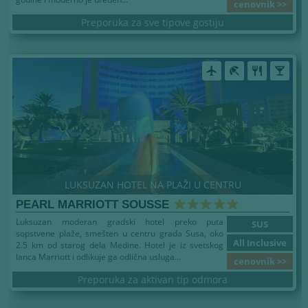
cenovnik >>
Preporuka za sve tipove gostiju
airplanemode_active
beach_access
restaurant
local_bar
LUKSUZAN HOTEL NA PLAŽI U CENTRU
PEARL MARRIOTT SOUSSE
Luksuzan moderan gradski hotel preko puta
SUS
sopstvene plaže, smešten u centru grada Susa, oko
All Inclusive
2.5 km od starog dela Medine. Hotel je iz svetskog
lanca Marriott i odlikuje ga odlična usluga...
cenovnik >>
Preporuka za aktivan tip odmora