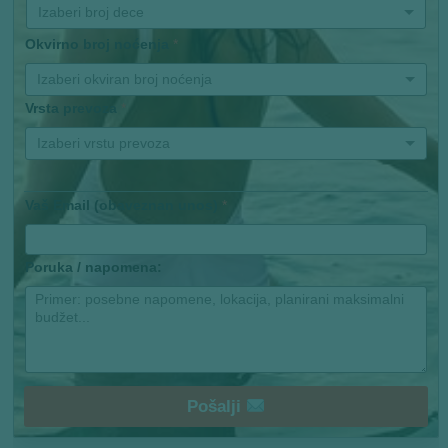
Izaberi broj dece
Okvirno broj noćenja
*
Izaberi okviran broj noćenja
Vrsta prevoza
*
Izaberi vrstu prevoza
Vaš Email (obaveznan unos)
*
Poruka / napomena:
Pošalji