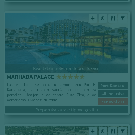
airplanemode_active
beach_access
restaurant
local_bar
Kvalitetan hotel na dobroj lokaciji
MARHABA PALACE
Luksuzni hotel se nalazi u samom srcu Port El
Port Kantaui
Kantaoui-a, sa raznim sadržajima idealnim za
All Inclusive
porodice. Udaljen je od centra Susa 7km, a od
aerodroma u Monastiru 25km...
cenovnik >>
Preporuka za sve tipove gostiju
airplanemode_active
beach_access
restaurant
local_bar