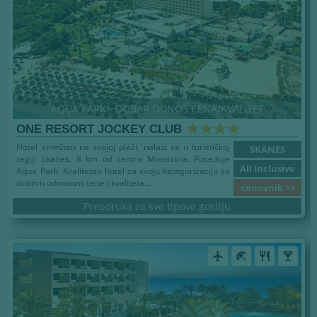
AQUA PARK - DOBAR ODNOS CENA/KVALITET
ONE RESORT JOCKEY CLUB
Hotel smešten na svojoj plaži, nalazi se u turističkoj
SKANES
regiji Skanes, 8 km od centra Monastira. Poseduje
All Inclusive
Aqua Park. Kvalitetan hotel za svoju kategorizaciju sa
dobrim odnosom cene i kvaliteta...
cenovnik >>
Preporuka za sve tipove gostiju
airplanemode_active
beach_access
restaurant
local_bar