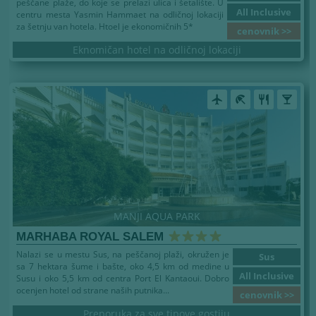
peščane plaže, do koje se prelazi ulica i šetalište. U
All Inclusive
centru mesta Yasmin Hammaet na odličnoj lokaciji
za šetnju van hotela. Htoel je ekonomičnih 5*
cenovnik >>
Eknomičan hotel na odličnoj lokaciji
airplanemode_active
beach_access
restaurant
local_bar
MANJI AQUA PARK
MARHABA ROYAL SALEM
Nalazi se u mestu Sus, na peščanoj plaži, okružen je
Sus
sa 7 hektara šume i bašte, oko 4,5 km od medine u
All Inclusive
Susu i oko 5,5 km od centra Port El Kantaoui. Dobro
ocenjen hotel od strane naših putnika...
cenovnik >>
Preporuka za sve tipove gostiju