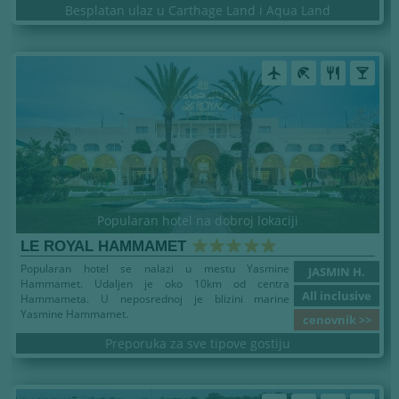
Besplatan ulaz u Carthage Land i Aqua Land
airplanemode_active
beach_access
restaurant
local_bar
Popularan hotel na dobroj lokaciji
LE ROYAL HAMMAMET
Popularan hotel se nalazi u mestu Yasmine
JASMIN H.
Hammamet. Udaljen je oko 10km od centra
All inclusive
Hammameta. U neposrednoj je blizini marine
Yasmine Hammamet.
cenovnik >>
Preporuka za sve tipove gostiju