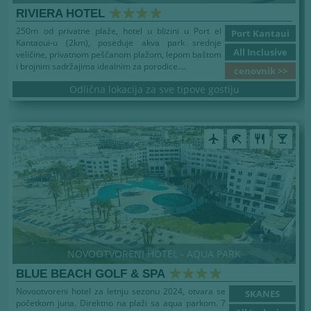
RIVIERA HOTEL
250m od privatne plaže, hotel u blizini u Port el
Port Kantaui
Kantaoui-u (2km), poseduje akva park srednje
All Inclusive
veličine, privatnom peščanom plažom, lepom baštom
i brojnim sadržajima idealnim za porodice....
cenovnik >>
Odlična lokacija za sve tipove gostiju
airplanemode_active
beach_access
restaurant
local_bar
NOVOOTVORENI HOTEL - AQUA PARK
BLUE BEACH GOLF & SPA
Novootvoreni hotel za letnju sezonu 2024, otvara se
SKANES
početkom juna. Direktno na plaži sa aqua parkom. 7