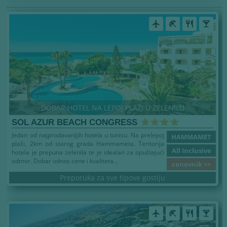
airplanemode_active
beach_access
restaurant
local_bar
DOBAR HOTEL NA LEPOJ PLAŽI U ZELENILU
SOL AZUR BEACH CONGRESS
Jedan od najprodavanijih hotela u tunisu. Na prelepoj
HAMMAMET
plaži, 2km od starog grada Hammameta. Teritorija
All Inclusive
hotela je prepuna zelenila te je idealan za opuštajući
odmor. Dobar odnos cene i kvaliteta...
cenovnik >>
Preporuka za sve tipove gostiju
airplanemode_active
beach_access
restaurant
local_bar