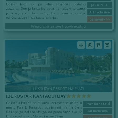
Odličan hotel koji po usluzi zavređuje dodatnu
JASMIN H.
zvezdicu. Deo je lanca Iberostar i smešten na samoj
All Inclusive
plaži u Jasmin Hamametu, dok je 2km od centra,
odlična usluga i lkvalitetna kuhinja...
cenovnik >>
Preporuka za sve tipove gostiju
airplanemode_active
beach_access
restaurant
local_bar
LUKSUZAN RESORT NA PLAŽI
IBEROSTAR KANTAOUI BAY
Odličan luksuzan hotel lanca Iberostar se nalazi u
Port Kanataui
mestu Port El Kantaoui, udaljen od marine 3km.
All Inclusive
Odlikuje ga odlična ulsuga. od grada Susa oko 12
km i aerodroma u Monastiru oko 32km...