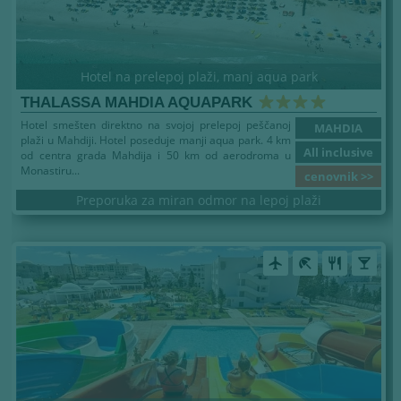
Hotel na prelepoj plaži, manj aqua park
THALASSA MAHDIA AQUAPARK
Hotel smešten direktno na svojoj prelepoj peščanoj
MAHDIA
plaži u Mahdiji. Hotel poseduje manji aqua park. 4 km
All inclusive
od centra grada Mahdija i 50 km od aerodroma u
Monastiru...
cenovnik >>
Preporuka za miran odmor na lepoj plaži
airplanemode_active
beach_access
restaurant
local_bar