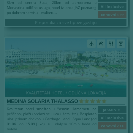
3km od centra Susa, 20km od aerodroma u
All Inclusive
Monastiru, odlična usluga, hotel iz lanca JAZ poznatog
po dobrom servisu i kvalitetu...
cenovnik >>
Preporuka za sve tipove gostiju
airplanemode_active
beach_access
restaurant
local_bar
KVALITETAN HOTEL / ODLIČNA LOKACIJA
MEDINA SOLARIA THALASSO
Kvalitetan hotel smešten u Yasmin Hamametu na
JASMIN H.
peščanoj plaži (prelazi se ulica i šetalište), Besplatan
All Inclusive
ulaz jednom dnevno u Carthage Land i Aqua Land (od
01.06. do 15.09.) koji su udaljeni 10min hoda od
cenovnik >>
hotela...