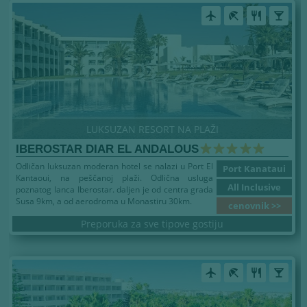
airplanemode_active
beach_access
restaurant
local_bar
LUKSUZAN RESORT NA PLAŽI
IBEROSTAR DIAR EL ANDALOUS
Odličan luksuzan moderan hotel se nalazi u Port El
Port Kanataui
Kantaoui, na peščanoj plaži. Odlična usluga
All Inclusive
poznatog lanca Iberostar. daljen je od centra grada
Susa 9km, a od aerodroma u Monastiru 30km.
cenovnik >>
Preporuka za sve tipove gostiju
airplanemode_active
beach_access
restaurant
local_bar