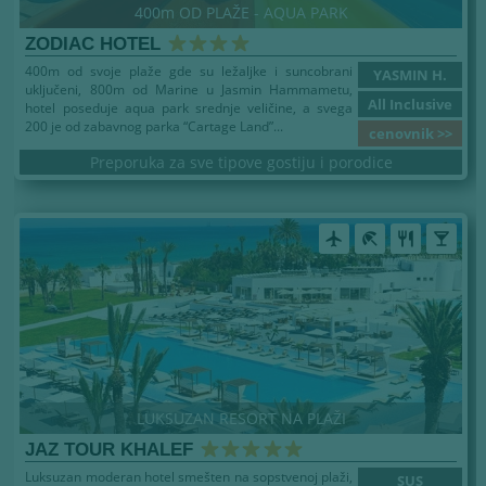
400m OD PLAŽE - AQUA PARK
ZODIAC HOTEL
400m od svoje plaže gde su ležaljke i suncobrani
YASMIN H.
uključeni, 800m od Marine u Jasmin Hammametu,
All Inclusive
hotel poseduje aqua park srednje veličine, a svega
200 je od zabavnog parka “Cartage Land”...
cenovnik >>
Preporuka za sve tipove gostiju i porodice
airplanemode_active
beach_access
restaurant
local_bar
LUKSUZAN RESORT NA PLAŽI
JAZ TOUR KHALEF
Luksuzan moderan hotel smešten na sopstvenoj plaži,
SUS