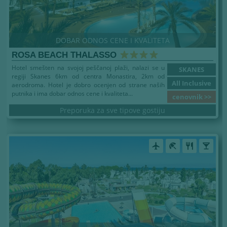
DOBAR ODNOS CENE I KVALITETA
ROSA BEACH THALASSO
Hotel smešten na svojoj peščanoj plaži, nalazi se u
SKANES
regiji Skanes 6km od centra Monastira, 2km od
All Inclusive
aerodroma. Hotel je dobro ocenjen od strane naših
putnika i ima dobar odnos cene i kvaliteta...
cenovnik >>
Preporuka za sve tipove gostiju
airplanemode_active
beach_access
restaurant
local_bar