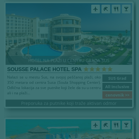
airplanemode_active
beach_access
restaurant
local_bar
HOTEL NA PLAŽI U CENTRU GRADA SUS
SOUSSE PALACE HOTEL SPA
Nalazi se u mestu Sus, na svojoj peščanoj plaži, oko
SUS Grad
350 metara od centra Susa (Soula Shopping Center).
All Inclusive
Odlična lokacija za sve putnike koji žele da su u centru
ali i na plaži...
cenovnik >>
Preporuka za putnike koji traže aktivan odmor
airplanemode_active
beach_access
restaurant
local_bar