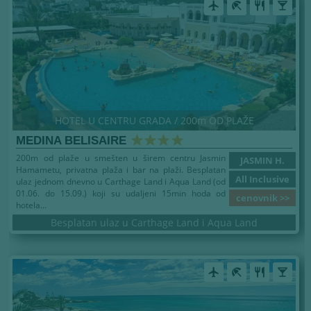
airplanemode_active
beach_access
restaurant
local_bar
HOTEL U CENTRU GRADA / 200m OD PLAŽE
MEDINA BELISAIRE
200m od plaže u smešten u širem centru Jasmin
JASMIN H.
Hamametu, privatna plaža i bar na plaži. Besplatan
All Inclusive
ulaz jednom dnevno u Carthage Land i Aqua Land (od
01.06. do 15.09.) koji su udaljeni 15min hoda od
cenovnik >>
hotela...
Besplatan ulaz u Carthage Land i Aqua Land
airplanemode_active
beach_access
restaurant
local_bar