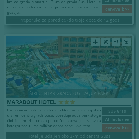
All Inclusive
km od grada Monastir i 7 km od grada Sus. Hotel je
uređen u modernom stilu i preporuka je za sve tipove
cenovnik >>
gostiju...
Preporuka za porodice (do troje dece do 12 god)
airplanemode_active
beach_access
restaurant
local_bar
ŠIRI CENTAR GRADA SUS - AQUA PARK
MARABOUT HOTEL
Ekonomičan hotel smešten direktno na peščanoj plaži
SUS Grad
u širem centru grada Susa, poseduje aqua park što ga
All Inclusive
čini čestim izborom za porodično letovanje... za svoju
kategorizaciju ima odličan odnos cene i kvaliteta...
cenovnik >>
Hotel je udaljen oko 2km od centra Susa