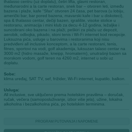
thalasso centru (uz doplatu), četiri lifta, glavni restoran,
međunarodni a la carte restoran, snek bar – otvoren leti, između
bazena i plaže, kafe “Sfax“ otvoren 24 časa, pet barova (u lobiju,
američki bar, bar pored bazena, mavarski kafe i bar u diskoteci),
spa & thalasso centar, dečiji bazen, igralište, visoke stolice u
restoranu, animacija i mini klub za decu 4-12 godina, ležaljke i
suncobrani oko bazena i na plaži, peškiri za plažu uz depozit,
aerobik, odbojka, pikado, stoni tenis i Wi-Fi internet kod recepcije.
Luksuzna pića, usluge u barovima i restoranima koji nisu
predviđeni all inclusive konceptom, a la carte restorani, tenis,
fitnes, sportovi na vodi, golf akademija, luksuzan talaso centar na
3000 m2 (hidro masaže, kneipp, hromaterm), unutrašnji bazen sa
morskom vodom, golf teren na 4260 m2, internet u sobi uz
doplatu.
Sobe:
klima uređaj, SAT TV, sef, frižider, Wi-Fi internet, kupatilo, balkon.
Usluga:
All inclusive, sve uključeno prema hotelskim pravilima – doručak,
ručak, večera (samoposluživanje, izbor više jela), užine, lokalna
alkoholna i bezalkoholna pića, po hotelskim terminima.
PROGRAM PUTOVANJA I NAPOMENE