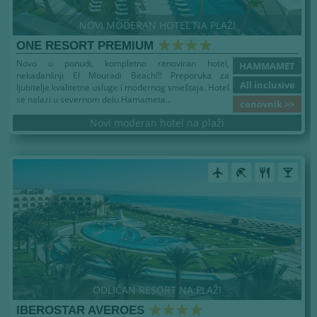
NOVI MODERAN HOTEL NA PLAŽI
ONE RESORT PREMIUM
Novo u ponudi, kompletno renoviran hotel,
HAMMAMET
nekadanšnji El Mouradi Beach!!! Preporuka za
All inclusive
ljubitelje kvalitetne usluge i modernog smeštaja. Hotel
se nalazi u severnom delu Hamameta..
cenovnik >>
Novi moderan hotel na plaži
airplanemode_active
beach_access
restaurant
local_bar
ODLIČAN RESORT NA PLAŽI
IBEROSTAR AVEROES