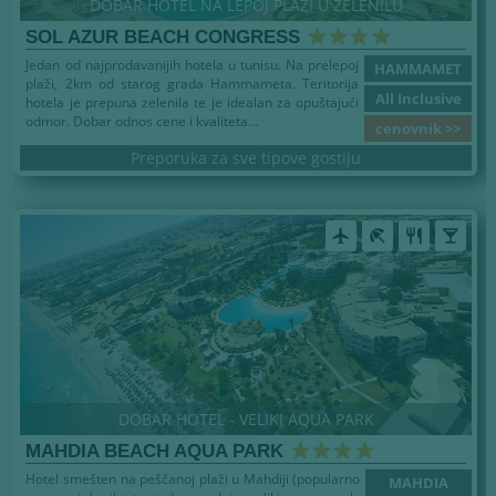
DOBAR HOTEL NA LEPOJ PLAŽI U ZELENILU
SOL AZUR BEACH CONGRESS
Jedan od najprodavanijih hotela u tunisu. Na prelepoj
HAMMAMET
plaži, 2km od starog grada Hammameta. Teritorija
All Inclusive
hotela je prepuna zelenila te je idealan za opuštajući
odmor. Dobar odnos cene i kvaliteta...
cenovnik >>
Preporuka za sve tipove gostiju
airplanemode_active
beach_access
restaurant
local_bar
DOBAR HOTEL - VELIKI AQUA PARK
MAHDIA BEACH AQUA PARK
Hotel smešten na peščanoj plaži u Mahdiji (popularno
MAHDIA