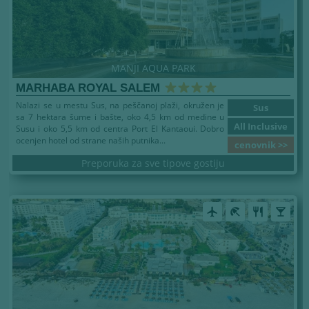
MANJI AQUA PARK
MARHABA ROYAL SALEM
Nalazi se u mestu Sus, na peščanoj plaži, okružen je
Sus
sa 7 hektara šume i bašte, oko 4,5 km od medine u
All Inclusive
Susu i oko 5,5 km od centra Port El Kantaoui. Dobro
ocenjen hotel od strane naših putnika...
cenovnik >>
Preporuka za sve tipove gostiju
airplanemode_active
beach_access
restaurant
local_bar