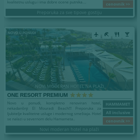
kvalitetnu uslugu i ima dobre ocene putnika....
cenovnik >>
Preporuka za sve tipove gostiju
airplanemode_active
beach_access
restaurant
local_bar
NOVI MODERAN HOTEL NA PLAŽI
ONE RESORT PREMIUM
Novo u ponudi, kompletno renoviran hotel,
HAMMAMET
nekadanšnji El Mouradi Beach!!! Preporuka za
All inclusive
ljubitelje kvalitetne usluge i modernog smeštaja. Hotel
se nalazi u severnom delu Hamameta..
cenovnik >>
Novi moderan hotel na plaži