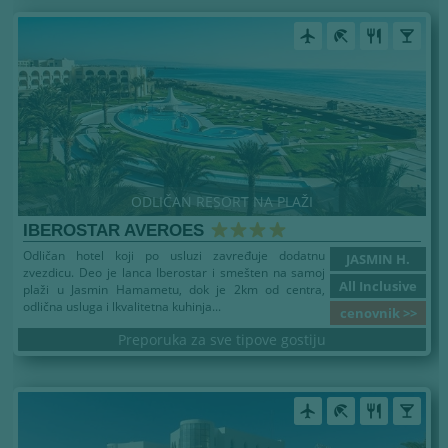
airplanemode_active
beach_access
restaurant
local_bar
ODLIČAN RESORT NA PLAŽI
IBEROSTAR AVEROES
Odličan hotel koji po usluzi zavređuje dodatnu
JASMIN H.
zvezdicu. Deo je lanca Iberostar i smešten na samoj
All Inclusive
plaži u Jasmin Hamametu, dok je 2km od centra,
odlična usluga i lkvalitetna kuhinja...
cenovnik >>
Preporuka za sve tipove gostiju
airplanemode_active
beach_access
restaurant
local_bar