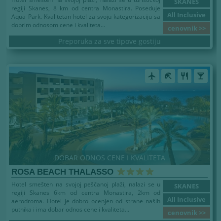
SKANES
regiji Skanes, 8 km od centra Monastira. Poseduje
All Inclusive
Aqua Park. Kvalitetan hotel za svoju kategorizaciju sa
dobrim odnosom cene i kvaliteta...
cenovnik >>
Preporuka za sve tipove gostiju
airplanemode_active
beach_access
restaurant
local_bar
DOBAR ODNOS CENE I KVALITETA
ROSA BEACH THALASSO
Hotel smešten na svojoj peščanoj plaži, nalazi se u
SKANES
regiji Skanes 6km od centra Monastira, 2km od
All Inclusive
aerodroma. Hotel je dobro ocenjen od strane naših
putnika i ima dobar odnos cene i kvaliteta...
cenovnik >>