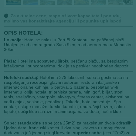
🅘
Za aktuelne cene, raspoloživost kapaciteta i ponudu,
molimo vas kontaktirajte agenciju ili popunite upit ispod.
OPIS HOTELA:
Lokacija:
Hotel se nalazi u Port El Kantaoui, na peščanoj plaži.
Udaljen je od centra grada Susa 9km, a od aerodroma u Monastiru
30km.
Plaža:
Hotel ima sopstvenu široku peščanu plažu, sa besplatnim
ležaljkama I suncobranima, dok je za peskier neophodan depozit.
Hotelski sadržaj:
Hotel ima 379 luksuznih soba a gostima su na
raspolaganju recepcija, glavni restoran, restoran italijanske i
internacionalne kuhinje, 6 barova, 2 bazena, besplatan wi-fi
internet u lobiju hotela, tri teniska terena, mini golf, bilijar, stoni
tenis, streljaštvo, vaterpolo, akvagym, fitness centar, aktivnosti na
vodi (kajak, veslanje, pedalina). Takođe, hotel poseduje i Spa
centar, usluge masaže, tursko kupatilo, unutrašnji bazen, salon
lepote, dečiji klub sa raznim animacijama za decu, noćni klub.
Sobe:
standardne sobe
(cca 25m2) za maksimum dvoje odraslih
i jedno dete, francuski krevet ili dva singl kreveta uz mogućnost
dodavanja još jednog singl kreveta;
superior sobe
(cca 27m2) za