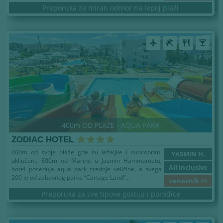
Preporuka za miran odmor na lepoj plaži
airplanemode_active
beach_access
restaurant
local_bar
400m OD PLAŽE - AQUA PARK
ZODIAC HOTEL
400m od svoje plaže gde su ležaljke i suncobrani
YASMIN H.
uključeni, 800m od Marine u Jasmin Hammametu,
All Inclusive
hotel poseduje aqua park srednje veličine, a svega
200 je od zabavnog parka “Cartage Land”...
cenovnik >>
Preporuka za sve tipove gostiju i porodice