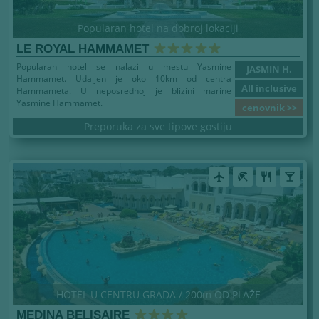
Popularan hotel na dobroj lokaciji
LE ROYAL HAMMAMET
Popularan hotel se nalazi u mestu Yasmine
JASMIN H.
Hammamet. Udaljen je oko 10km od centra
All inclusive
Hammameta. U neposrednoj je blizini marine
Yasmine Hammamet.
cenovnik >>
Preporuka za sve tipove gostiju
airplanemode_active
beach_access
restaurant
local_bar
HOTEL U CENTRU GRADA / 200m OD PLAŽE
MEDINA BELISAIRE