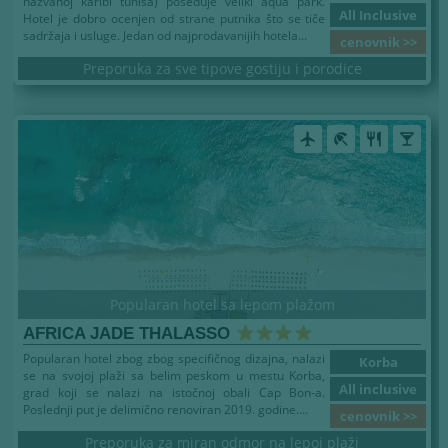
nazvanoj karibi tunisa) poseduje veliki aqua park.
All Inclusive
Hotel je dobro ocenjen od strane putnika što se tiče
sadržaja i usluge. Jedan od najprodavanijih hotela...
cenovnik >>
Preporuka za sve tipove gostiju i porodice
airplanemode_active
beach_access
restaurant
local_bar
Popularan hotel sa lepom plažom
AFRICA JADE THALASSO
Popularan hotel zbog zbog specifičnog dizajna, nalazi
Korba
se na svojoj plaži sa belim peskom u mestu Korba,
All inclusive
grad koji se nalazi na istočnoj obali Cap Bon-a.
Poslednji put je delimično renoviran 2019. godine....
cenovnik >>
Preporuka za miran odmor na lepoj plaži