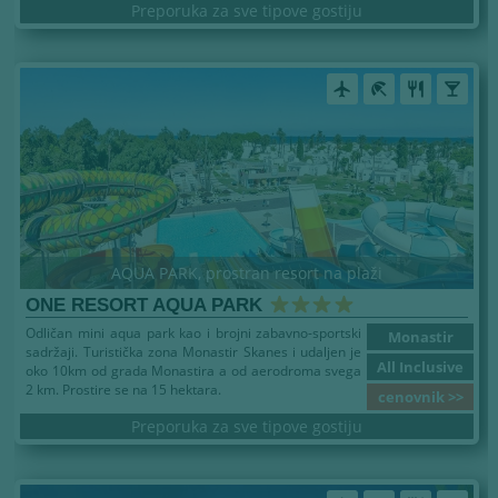
Preporuka za sve tipove gostiju
airplanemode_active
beach_access
restaurant
local_bar
AQUA PARK, prostran resort na plaži
ONE RESORT AQUA PARK
Odličan mini aqua park kao i brojni zabavno-sportski
Monastir
sadržaji. Turistička zona Monastir Skanes i udaljen je
All Inclusive
oko 10km od grada Monastira a od aerodroma svega
2 km. Prostire se na 15 hektara.
cenovnik >>
Preporuka za sve tipove gostiju