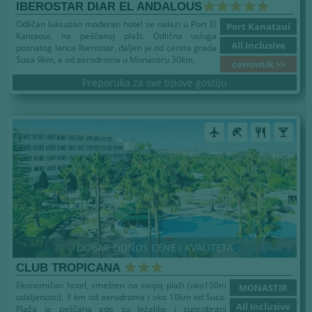
IBEROSTAR DIAR EL ANDALOUS
Odličan luksuzan moderan hotel se nalazi u Port El
Port Kanataui
Kantaoui, na peščanoj plaži. Odlična usluga
All Inclusive
poznatog lanca Iberostar. daljen je od centra grada
Susa 9km, a od aerodroma u Monastiru 30km.
cenovnik >>
Preporuka za sve tipove gostiju
airplanemode_active
beach_access
restaurant
local_bar
DOBAR ODNOS CENE I KVALITETA
CLUB TROPICANA
Ekonomičan hotel, smešten na svojoj plaži (oko150m
MONASTIR
udaljenosti), 3 km od aerodroma i oko 10km od Susa.
All Inclusive
Plaža je peščana gde su ležaljke i suncobrani