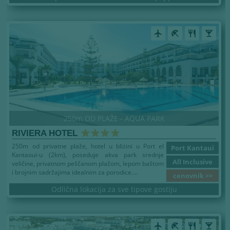
airplanemode_active
beach_access
restaurant
local_bar
250m OD PLAŽE - AQUA PARK
RIVIERA HOTEL
250m od privatne plaže, hotel u blizini u Port el
Port Kantaui
Kantaoui-u (2km), poseduje akva park srednje
All Inclusive
veličine, privatnom peščanom plažom, lepom baštom
i brojnim sadržajima idealnim za porodice....
cenovnik >>
Odlična lokacija za sve tipove gostiju
airplanemode_active
beach_access
restaurant
local_bar