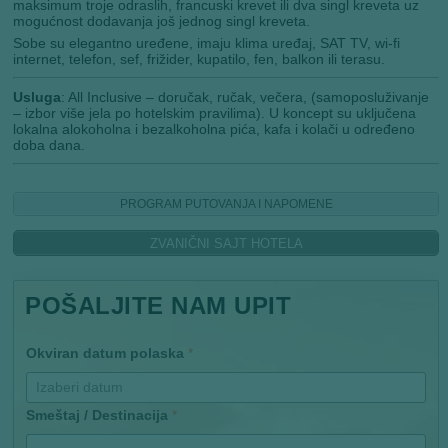
maksimum troje odraslih, francuski krevet ili dva singl kreveta uz
mogućnost dodavanja još jednog singl kreveta.
Sobe su elegantno uređene, imaju klima uređaj, SAT TV, wi-fi
internet, telefon, sef, frižider, kupatilo, fen, balkon ili terasu.
Usluga
: All Inclusive – doručak, ručak, večera, (samoposluživanje
– izbor više jela po hotelskim pravilima). U koncept su uključena
lokalna alokoholna i bezalkoholna pića, kafa i kolači u određeno
doba dana.
PROGRAM PUTOVANJA I NAPOMENE
ZVANIČNI SAJT HOTELA
POŠALJITE NAM UPIT
Okviran datum polaska
*
Smeštaj / Destinacija
*