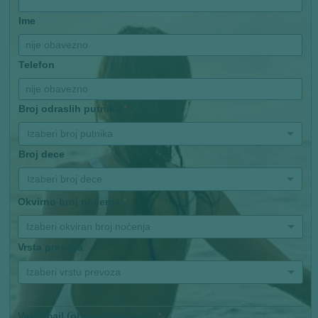
Ime
Telefon
Broj odraslih putnika
*
Izaberi broj putnika
Broj dece
Izaberi broj dece
Okvirno broj noćenja
*
Izaberi okviran broj noćenja
Vrsta prevoza
*
Izaberi vrstu prevoza
Vaš Email (obaveznan unos)
*