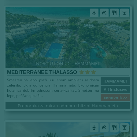
airplanemode_active
beach_access
restaurant
local_bar
NOVO U PONUDI - HAMMAMET
MEDITERRANEE THALASSO
Smešten na lepoj plaži u u lepom ambijetu sa dosta
HAMMAMET
zelenila, 3km od centra Hammameta. Ekonomičan
All Inclusive
hotel sa dobrim odnosom cena-kvalitet. Smešten na
lepoj pešćanoj plaži...
cenovnik >>
Preporuka za miran odmor u blizini Hammameta
airplanemode_active
beach_access
restaurant
local_bar