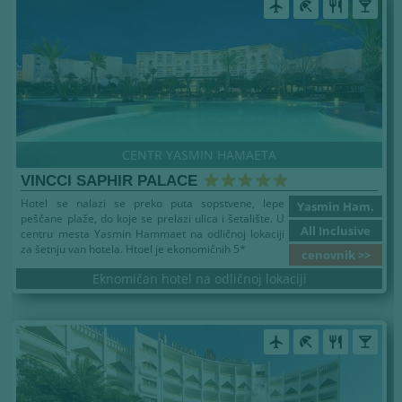
airplanemode_active
beach_access
restaurant
local_bar
CENTR YASMIN HAMAETA
VINCCI SAPHIR PALACE
Hotel se nalazi se preko puta sopstvene, lepe
Yasmin Ham.
peščane plaže, do koje se prelazi ulica i šetalište. U
All Inclusive
centru mesta Yasmin Hammaet na odličnoj lokaciji
za šetnju van hotela. Htoel je ekonomičnih 5*
cenovnik >>
Eknomičan hotel na odličnoj lokaciji
airplanemode_active
beach_access
restaurant
local_bar