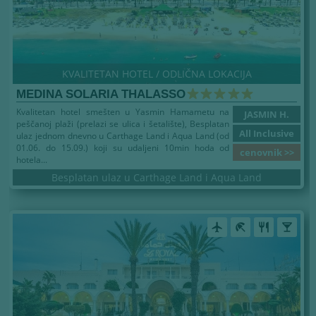
KVALITETAN HOTEL / ODLIČNA LOKACIJA
MEDINA SOLARIA THALASSO
Kvalitetan hotel smešten u Yasmin Hamametu na
JASMIN H.
peščanoj plaži (prelazi se ulica i šetalište), Besplatan
All Inclusive
ulaz jednom dnevno u Carthage Land i Aqua Land (od
01.06. do 15.09.) koji su udaljeni 10min hoda od
cenovnik >>
hotela...
Besplatan ulaz u Carthage Land i Aqua Land
airplanemode_active
beach_access
restaurant
local_bar