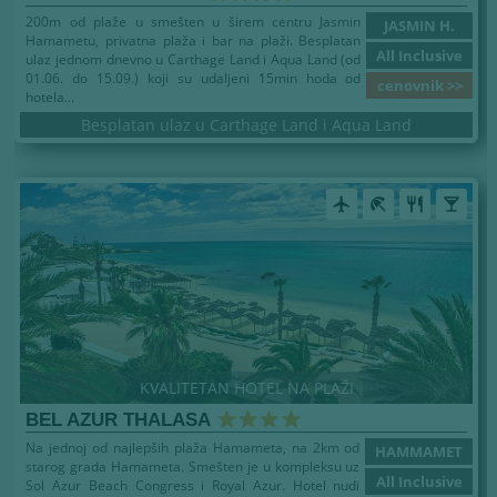
200m od plaže u smešten u širem centru Jasmin
JASMIN H.
Hamametu, privatna plaža i bar na plaži. Besplatan
All Inclusive
ulaz jednom dnevno u Carthage Land i Aqua Land (od
01.06. do 15.09.) koji su udaljeni 15min hoda od
cenovnik >>
hotela...
Besplatan ulaz u Carthage Land i Aqua Land
airplanemode_active
beach_access
restaurant
local_bar
KVALITETAN HOTEL NA PLAŽI
BEL AZUR THALASA
Na jednoj od najlepših plaža Hamameta, na 2km od
HAMMAMET
starog grada Hamameta. Smešten je u kompleksu uz
All Inclusive
Sol Azur Beach Congress i Royal Azur. Hotel nudi