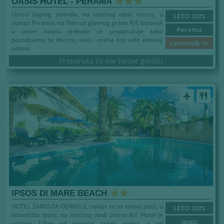
OASIS HOTEL - PERAMA
Usred bujnog zelenila, na istočnoj obali ostrva, u
LETO 2025
oblasti Perama, na 7km od glavnog grada Krf, boravak
Perama
u ovom hotelu jednako se preporučuje kako
porodicama sa decom, tako i onima koji vole aktivniji
cenovnik >>
odmor.
Preporuka za sve tipove gostiju
airplanemode_active
restaurant
IPSOS DI MARE BEACH
HOTEL SAMO ZA ODRASLE, nalazi se na samoj plaži, u
LETO 2025
letovalištu Ipsos, na istočnoj obali ostrva Krf. Hotel je
Ipsos
udaljen 14km od glavnog grada ostrva, a od