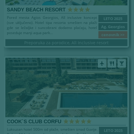
SANDY BEACH RESORT
Pored mesta Agios Georgios, All inclusive koncept
LETO 2025
(sve uključeno). Hotel tipa resorta smešten na plaži
Ag. Georgios
gde se ležaljke i suncobrani dodatno plaćaju, hotel
poseduje manji aqua park...
cenovnik >>
Preporuka za porodice, All Inclusive resort
airplanemode_active
restaurant
local_bar
COOK`S CLUB CORFU
Luksuzan hotel 500m od plaže, smešten iznad Guvije.
LETO 2025