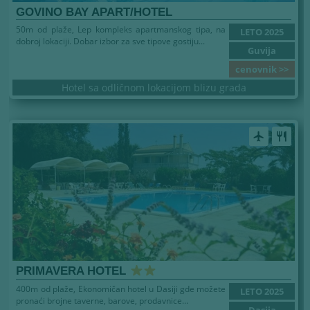
GOVINO BAY APART/HOTEL
50m od plaže, Lep kompleks apartmanskog tipa, na
LETO 2025
dobroj lokaciji. Dobar izbor za sve tipove gostiju...
Guvija
cenovnik >>
Hotel sa odličnom lokacijom blizu grada
airplanemode_active
restaurant
PRIMAVERA HOTEL
400m od plaže, Ekonomičan hotel u Dasiji gde možete
LETO 2025
pronaći brojne taverne, barove, prodavnice...
Dasija