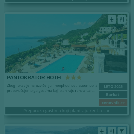
airplanemode_active
restaurant
PANTOKRATOR HOTEL
Zbog lokacije na uzvišenju i neophodnosti automobila
LETO 2025
preporučujemo ga gostima koji planiraju rent-a-car...
Barbati
cenovnik >>
Preporuka gostima koji planiraju rent-a-car
airplanemode_active
restaurant
local_bar