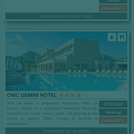
cenovnik >>
Ekonomičan hotel u Dasiji
airplanemode_active
restaurant
CNIC GEMINI HOTEL
50m od plaže. u potpunosti renovirani, dobro je
LETO 2025
lociran. Nalazi se u poznatom letovalištu Mesongi,
Mesongi
nedaleko od centra mesta i plaže. Od glavnog grada
ostrva je udaljen 20km. Usluga je doručak ili
cenovnik >>
polupansion...
Preporuka za sve goste