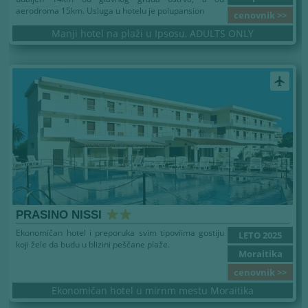
aerodroma 15km. Usluga u hotelu je polupansion
cenovnik >>
Manji hotel na plaži u Ipsosu, ADULTS ONLY
airplanemode_active
PRASINO NISSI
Ekonomičan hotel i preporuka svim tipoviima gostiju
LETO 2025
koji žele da budu u blizini peščane plaže.
Moraitika
cenovnik >>
Ekonomičan hotel u mirnm mestu Moraitika