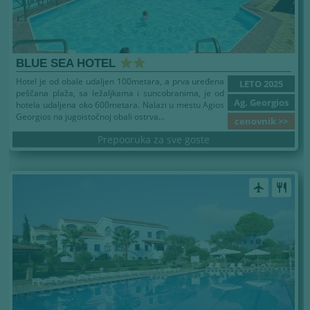
BLUE SEA HOTEL
Hotel je od obale udaljen 100metara, a prva uređena
LETO 2025
peščana plaža, sa ležaljkama i suncobranima, je od
Ag. Georgios
hotela udaljena oko 600metara. Nalazi u mestu Agios
Georgios na jugoistočnoj obali ostrva...
cenovnik >>
Prepooruka za sve goste
airplanemode_active
restaurant