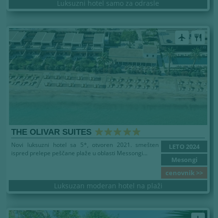
Luksuzni hotel samo za odrasle
airplanemode_active
restaurant
THE OLIVAR SUITES
Novi luksuzni hotel sa 5*, otvoren 2021. smešten
LETO 2024
ispred prelepe peščane plaže u oblasti Messongi...
Mesongi
cenovnik >>
Luksuzan moderan hotel na plaži