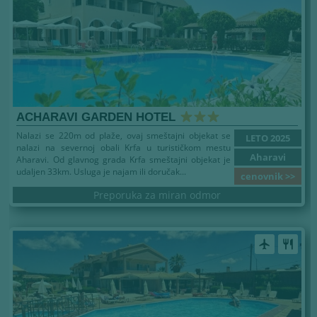
ACHARAVI GARDEN HOTEL
Nalazi se 220m od plaže, ovaj smeštajni objekat se
LETO 2025
nalazi na severnoj obali Krfa u turističkom mestu
Aharavi
Aharavi. Od glavnog grada Krfa smeštajni objekat je
udaljen 33km. Usluga je najam ili doručak...
cenovnik >>
Preporuka za miran odmor
airplanemode_active
restaurant