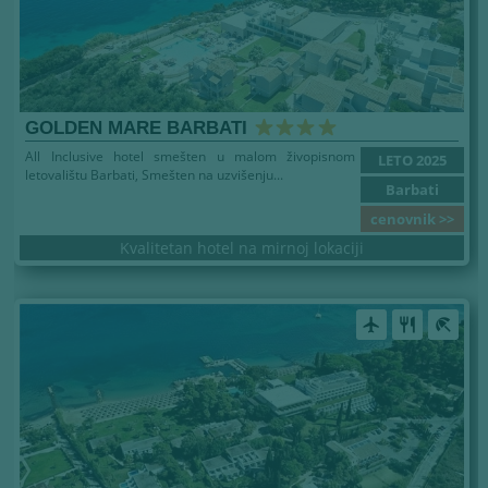
GOLDEN MARE BARBATI
All Inclusive hotel smešten u malom živopisnom
LETO 2025
letovalištu Barbati, Smešten na uzvišenju...
Barbati
cenovnik >>
Kvalitetan hotel na mirnoj lokaciji
airplanemode_active
restaurant
beach_access