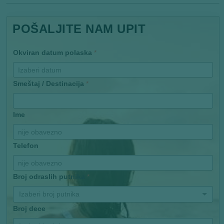
POŠALJITE NAM UPIT
Okviran datum polaska
*
Smeštaj / Destinacija
*
Ime
Telefon
Broj odraslih putnika
*
Izaberi broj putnika
Broj dece