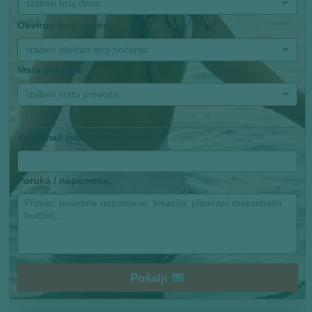
Izaberi broj dece
Okvirno broj noćenja
*
Izaberi okviran broj noćenja
Vrsta prevoza
*
Izaberi vrstu prevoza
Vaš Email (obaveznan unos)
*
Poruka / napomena:
Pošalji