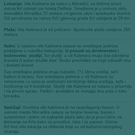
Lokacija:
Vila Kalimera se nalazi u Moraitici, na ističnoj strani
ostrva Krf odmah iza hotela Delfinia. Smeštena je u mirnom delu
letovališta Moraitika,70 metara od glavne ulice i autobuske stanice.
Od aerodroma na ostrvu Krf i glavnog grada Krf udaljena je 20 km.
Plaža:
Vila Kalimera je od peščano- šljunkovite plaže udaljena 250
metara.
Sobe:
U sastavu vile Kalimera nalaze se smeštajne jedinice
podeljene u nekoliko kategorija.
U ponudi su dvokrevetni i
trokrevetni studiji.
Svi studiji u vili Kalimera imaju dva odvojena
kreveta ili jedan
double bed
. Studio predviđen za troje odraslih ima
i dodatni krevet.
Sve smeštajne jedinice imaju kupatilo, TV, klima uređaj, sef i
balkon ili terasu. Sve smeštajne jedinice u vili Kalimera su
renovirane i u cenu je uračunato korišćenje klima uređaja, sefa i
korišćenje
wi-fi
konekcije. Studiji vile Kalimera se nalaze u prizemlju
i na prvom spratu. Peškiri i posteljina se menjaju dva puta u toku
boravka.
Sadržaji:
Gostima vile Kalimera je na raspolaganju bazen. U
samom mestu Moraitika nalaze se brojne taverne, barovi i
suvenirnice i jedna od najlepših plaža tako da je pravi izbor za
letovanje na Krfu kako za porodice, tako i za parove. Ostrvo
Krf ima više lokacija za obilazak koje su od kulturno-istorijskog
značaja.