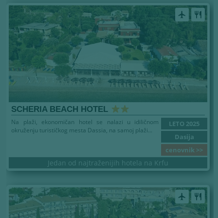
airplanemode_active
restaurant
SCHERIA BEACH HOTEL
Na plaži, ekonomičan hotel se nalazi u idiličnom
LETO 2025
okruženju turističkog mesta Dassia, na samoj plaži...
Dasija
cenovnik >>
Jedan od najtraženijih hotela na Krfu
airplanemode_active
restaurant