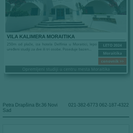
VILA KALIMERA MORAITIKA
250m od plaže, iza hotela Delfinia u Moraitici, lepo
LETO 2024
uređeni studiji za dve ili tri osobe. Poseduje bazen...
Moraitika
cenovnik >>
Opremljeni studiji u centru mesta Moraitika
Petra Drapšina Br.36 Novi
021-382-6773 062-187-4322
Sad