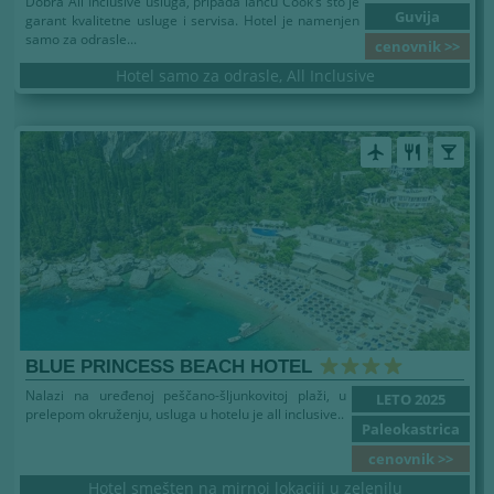
Dobra All Inclusive usluga, pripada lancu Cook’s sto je
Guvija
garant kvalitetne usluge i servisa. Hotel je namenjen
samo za odrasle...
cenovnik >>
Hotel samo za odrasle, All Inclusive
airplanemode_active
restaurant
local_bar
BLUE PRINCESS BEACH HOTEL
Nalazi na uređenoj peščano-šljunkovitoj plaži, u
LETO 2025
prelepom okruženju, usluga u hotelu je all inclusive..
Paleokastrica
cenovnik >>
Hotel smešten na mirnoj lokaciji u zelenilu