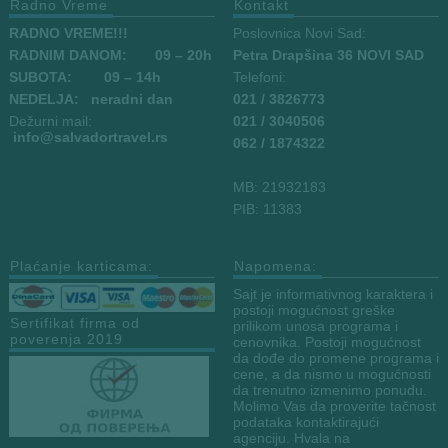
Radno Vreme
Kontakt
RADNO VREME!!!
Poslovnica Novi Sad:
RADNIM DANOM:
09
– 20h
Petra Drapšina 36 NOVI SAD
SUBOTA: 09 – 14h
Telefoni:
NEDELJA: neradni dan
021 / 3826773
Dežurni mail:
021 / 3040506
info
@salvadortravel.rs
062 / 1874322
MB: 21932183
PIB: 11383
Plaćanje karticama:
Napomena:
Sajt je informativnog karaktera i
postoji mogućnost greške
Sertifikat firma od
prilikom unosa programa i
poverenja 2019
cenovnika. Postoji mogućnost
da dođe do promene programa i
cene, a da nismo u mogućnosti
da trenutno izmenimo ponudu.
Molimo Vas da proverite tačnost
podataka kontaktirajući
agenciju. Hvala na