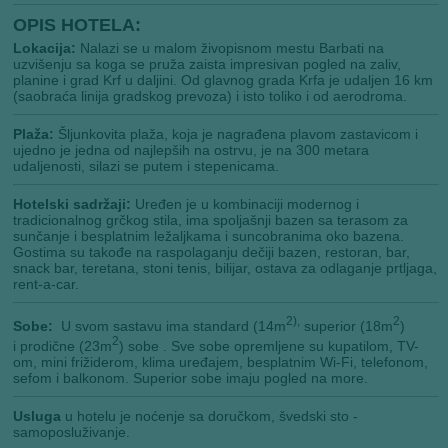
OPIS HOTELA:
Lokacija:
Nalazi se u malom živopisnom mestu Barbati na
uzvišenju sa koga se pruža zaista impresivan pogled na zaliv,
planine i grad Krf u daljini. Od glavnog grada Krfa je udaljen 16 km
(saobraća linija gradskog prevoza) i isto toliko i od aerodroma.
Plaža:
Šljunkovita plaža, koja je nagrađena plavom zastavicom i
ujedno je jedna od najlepših na ostrvu, je na 300 metara
udaljenosti, silazi se putem i stepenicama.
Hotelski sadržaji:
Uređen je u kombinaciji modernog i
tradicionalnog grčkog stila, ima spoljašnji bazen sa terasom za
sunčanje i besplatnim ležaljkama i suncobranima oko bazena.
Gostima su takođe na raspolaganju dečiji bazen, restoran, bar,
snack bar, teretana, stoni tenis, bilijar, ostava za odlaganje prtljaga,
rent-a-car.
2
),
2
Sobe:
U svom sastavu ima standard (14m
superior (18m
)
2
i prodične (23m
) sobe . Sve sobe opremljene su kupatilom, TV-
om, mini frižiderom, klima uređajem, besplatnim Wi-Fi, telefonom,
sefom i balkonom. Superior sobe imaju pogled na more.
Usluga
u hotelu je noćenje sa doručkom, švedski sto -
samoposluživanje.