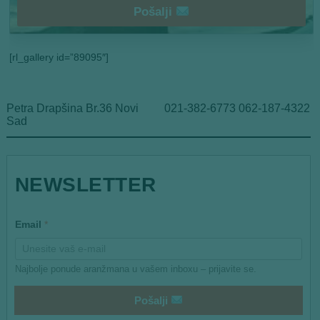
Pošalji
[rl_gallery id=”89095″]
Petra Drapšina Br.36 Novi
021-382-6773 062-187-4322
Sad
NEWSLETTER
E
Email
*
m
a
i
l
Najbolje ponude aranžmana u vašem inboxu – prijavite se.
E
m
a
Pošalji
i