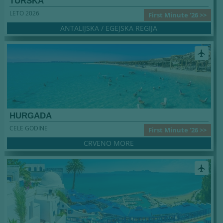
TURSKA
LETO 2026
First Minute '26 >>
ANTALIJSKA / EGEJSKA REGIJA
airplanemode_active
HURGADA
CELE GODINE
First Minute '26 >>
CRVENO MORE
airplanemode_active