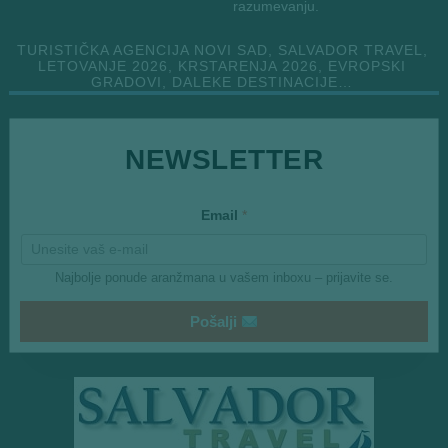
razumevanju.
TURISTIČKA AGENCIJA NOVI SAD, SALVADOR TRAVEL,
LETOVANJE 2026, KRSTARENJA 2026, EVROPSKI
GRADOVI, DALEKE DESTINACIJE…
E
NEWSLETTER
m
a
i
l
Email
*
Najbolje ponude aranžmana u vašem inboxu – prijavite se.
Pošalji