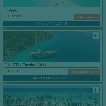
KIPAR
CELE GODINE
Cele godine >>
PAKET ARANŽMANI
airplanemode_active
GULETI - Turska (16+)
LETO 2026
First Minute '26 >>
ARANŽMANI NA 7 NOĆI
airplanemode_active