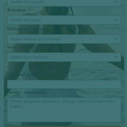
Izaberi broj putnika
Broj dece
Izaberi broj dece
Okvirno broj noćenja
*
Izaberi okviran broj noćenja
Vrsta prevoza
*
Izaberi vrstu prevoza
Vaš Email (obaveznan unos)
*
Poruka / napomena: