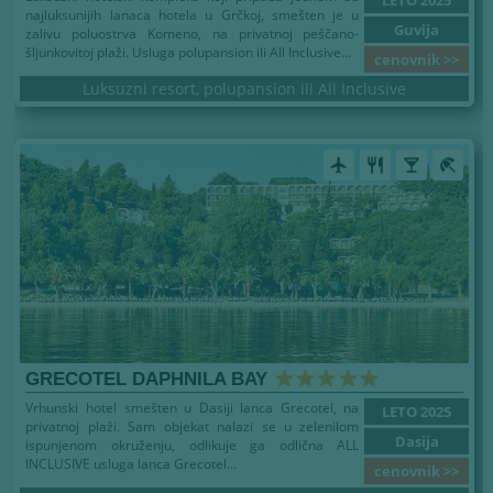
najluksunijih lanaca hotela u Grčkoj, smešten je u
Guvija
zalivu poluostrva Komeno, na privatnoj peščano-
šljunkovitoj plaži. Usluga polupansion ili All Inclusive...
cenovnik >>
Luksuzni resort, polupansion ili All Inclusive
airplanemode_active
restaurant
local_bar
beach_access
GRECOTEL DAPHNILA BAY
Vrhunski hotel smešten u Dasiji lanca Grecotel, na
LETO 2025
privatnoj plaži. Sam objekat nalazi se u zelenilom
Dasija
ispunjenom okruženju, odlikuje ga odlična ALL
INCLUSIVE usluga lanca Grecotel...
cenovnik >>