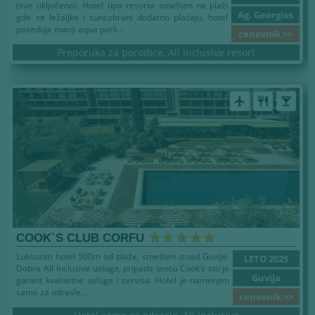
(sve uključeno). Hotel tipa resorta smešten na plaži
Ag. Georgios
gde se ležaljke i suncobrani dodatno plaćaju, hotel
poseduje manji aqua park...
cenovnik >>
Preporuka za porodice, All Inclusive resort
airplanemode_active
restaurant
local_bar
COOK`S CLUB CORFU
Luksuzan hotel 500m od plaže, smešten iznad Guvije.
LETO 2025
Dobra All Inclusive usluga, pripada lancu Cook’s sto je
Guvija
garant kvalitetne usluge i servisa. Hotel je namenjen
samo za odrasle...
cenovnik >>