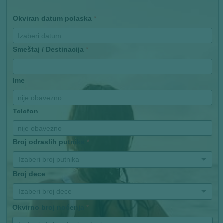
Okviran datum polaska
*
Smeštaj / Destinacija
*
Ime
Telefon
Broj odraslih putnika
*
Izaberi broj putnika
Broj dece
Izaberi broj dece
Okvirno broj noćenja
*