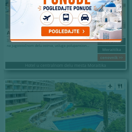
ALKIONIS HOTEL
350m od peščano-šljunkovite plaže, u mestu Moraitika
LETO 2025
na jugoistočnom delu ostrva, usluga polupansion...
Moraitika
cenovnik >>
Hotel u centralnom delu mesta Moraitika
airplanemode_active
restaurant