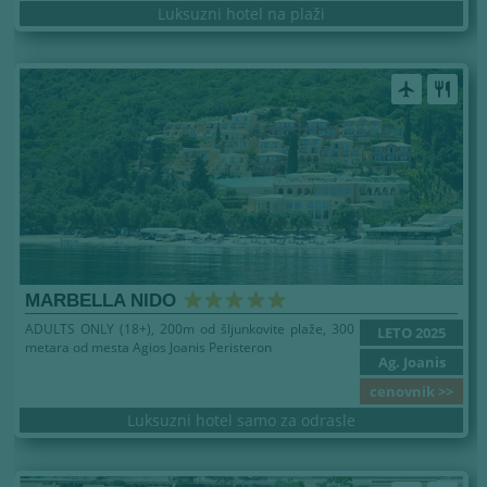
Luksuzni hotel na plaži
airplanemode_active
restaurant
MARBELLA NIDO
ADULTS ONLY (18+), 200m od šljunkovite plaže, 300
LETO 2025
metara od mesta Agios Joanis Peristeron
Ag. Joanis
cenovnik >>
Luksuzni hotel samo za odrasle