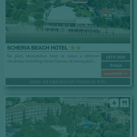
SCHERIA BEACH HOTEL
Na plaži, ekonomičan hotel se nalazi u idiličnom
LETO 2025
okruženju turističkog mesta Dassia, na samoj plaži...
Dasija
cenovnik >>
Jedan od najtraženijih hotela na Krfu
airplanemode_active
restaurant