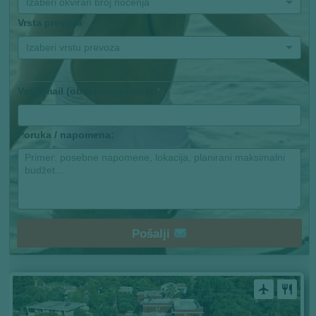
Izaberi okviran broj noćenja
Vrsta prevoza
*
Izaberi vrstu prevoza
Vaš Email (obaveznan unos)
*
Poruka / napomena:
Pošalji
airplanemode_active
restaurant