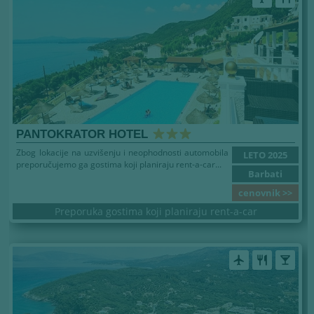
PANTOKRATOR HOTEL
Zbog lokacije na uzvišenju i neophodnosti automobila
LETO 2025
preporučujemo ga gostima koji planiraju rent-a-car...
Barbati
cenovnik >>
Preporuka gostima koji planiraju rent-a-car
airplanemode_active
restaurant
local_bar