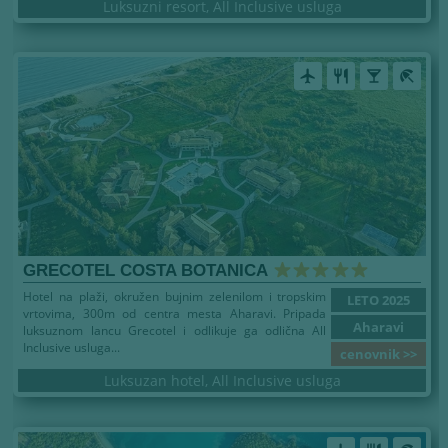
Luksuzni resort, All Inclusive usluga
airplanemode_active
restaurant
local_bar
beach_access
GRECOTEL COSTA BOTANICA
Hotel na plaži, okružen bujnim zelenilom i tropskim
LETO 2025
vrtovima, 300m od centra mesta Aharavi. Pripada
Aharavi
luksuznom lancu Grecotel i odlikuje ga odlična All
Inclusive usluga...
cenovnik >>
Luksuzan hotel, All Inclusive usluga