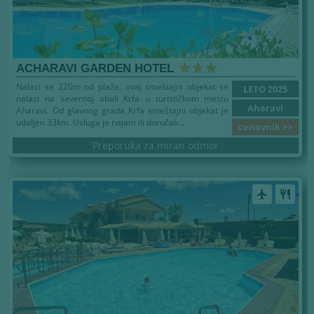
ACHARAVI GARDEN HOTEL
Nalazi se 220m od plaže, ovaj smeštajni objekat se
LETO 2025
nalazi na severnoj obali Krfa u turističkom mestu
Aharavi
Aharavi. Od glavnog grada Krfa smeštajni objekat je
udaljen 33km. Usluga je najam ili doručak...
cenovnik >>
Preporuka za miran odmor
airplanemode_active
restaurant