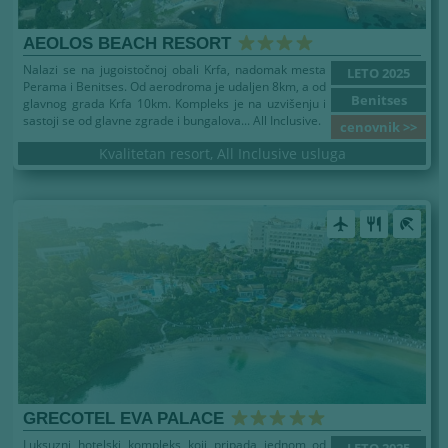
AEOLOS BEACH RESORT
Nalazi se na jugoistočnoj obali Krfa, nadomak mesta
LETO 2025
Perama i Benitses. Od aerodroma je udaljen 8km, a od
Benitses
glavnog grada Krfa 10km. Kompleks je na uzvišenju i
sastoji se od glavne zgrade i bungalova... All Inclusive.
cenovnik >>
Kvalitetan resort, All Inclusive usluga
airplanemode_active
restaurant
beach_access
GRECOTEL EVA PALACE
Luksuzni hotelski kompleks koji pripada jednom od
LETO 2025