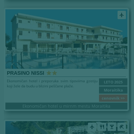
airplanemode_active
PRASINO NISSI
Ekonomičan hotel i preporuka svim tipoviima gostiju
LETO 2025
koji žele da budu u blizini peščane plaže.
Moraitika
cenovnik >>
Ekonomičan hotel u mirnm mestu Moraitika
airplanemode_active
restaurant
local_bar
beach_access