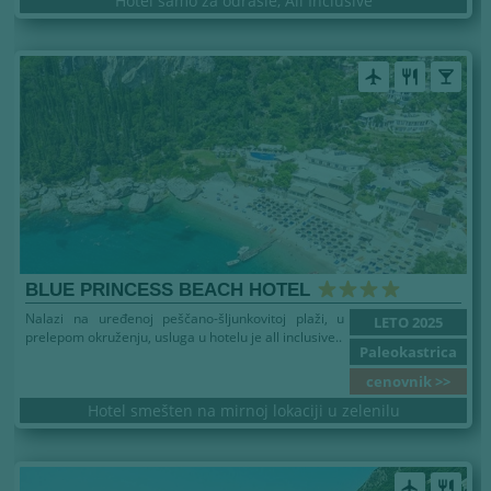
Hotel samo za odrasle, All Inclusive
airplanemode_active
restaurant
local_bar
BLUE PRINCESS BEACH HOTEL
Nalazi na uređenoj peščano-šljunkovitoj plaži, u
LETO 2025
prelepom okruženju, usluga u hotelu je all inclusive..
Paleokastrica
cenovnik >>
Hotel smešten na mirnoj lokaciji u zelenilu
airplanemode_active
restaurant