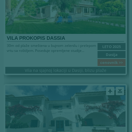
VILA PROKOPIS DASSIA
30m od plaže smeštena u bujnom zelenilu i prelepom
LETO 2025
vrtu sa roštiljem. Poseduje opremljene studije...
Dasija
cenovnik >>
Vila na sjajnoj lokaciji u Dasiji, blizu plaže
airplanemode_active
pool