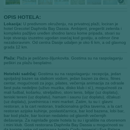
OPIS HOTELA:
Lokacija:
U predivnom okruženju, na privatnoj plaži, lociran je
hotel Grecotel Daphnila Bay Dassia. Ambijent, pregeršt zelenila i
kompleks pažljivo uređen shodno lancu kome pripada, stvari su
koje stvaraju izuzetno ugodan osećaj kod gostiju, a odmor čine
nezaboravnim. Od centra Dasije udaljen je oko 6 km, a od glavnog
grada 12 km.
Plaža:
Plaža je peščano-šljunkovita. Gostima su na raspolaganju
peškiri za plažu besplatno.
Hotelski sadržaj:
Gostima su na raspolaganju: recepcija, jedan
spoljašnji bazen sa slatkom vodom, jedan bazen za decu, fitnes
centar, mogućnosti za jogu, pilates, večernja animacija za odrasle
šest puta nedeljno (uživo muzika, disko klub i sl.), mogućnosti za
mali fudbal, košarku, streljaštvo, stoni tenis, bilijar (uz doplatu),
teniski tereni (uz doplatu), hamam i saunu (uz doplatu), džakuzi
(uz doplatu), juvelnirnica i mini market. Zatim, tu su i: glavni
restoran, a la cart restoran, tradicionalna grčka taverna, a la cart
restoran azijske kuhinje, poslastičarnica, bar kod bazena, lobi bar,
bar kod plaže, bar lociran nedaleko od glavnih večernjih
dešavanja. Za najmlađe goste hotela tu su i igralište na otvorenom
i mini klub. Gosti restorana Daphnila Bay Dassia u mogućnosti su
da koriste neke od restorana hotela Corfu Imperial i Eva Palace,