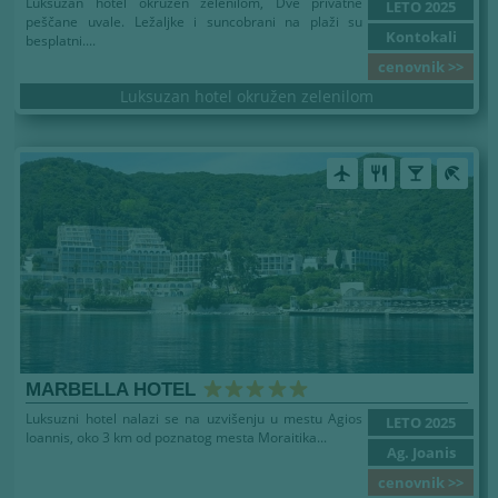
Luksuzan hotel okružen zelenilom, Dve privatne
LETO 2025
peščane uvale. Ležaljke i suncobrani na plaži su
Kontokali
besplatni....
cenovnik >>
Luksuzan hotel okružen zelenilom
airplanemode_active
restaurant
local_bar
beach_access
MARBELLA HOTEL
Luksuzni hotel nalazi se na uzvišenju u mestu Agios
LETO 2025
Ioannis, oko 3 km od poznatog mesta Moraitika...
Ag. Joanis
cenovnik >>