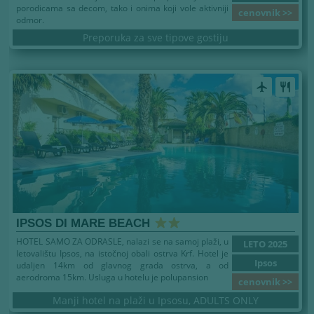
porodicama sa decom, tako i onima koji vole aktivniji
cenovnik >>
odmor.
Preporuka za sve tipove gostiju
airplanemode_active
restaurant
IPSOS DI MARE BEACH
HOTEL SAMO ZA ODRASLE, nalazi se na samoj plaži, u
LETO 2025
letovalištu Ipsos, na istočnoj obali ostrva Krf. Hotel je
Ipsos
udaljen 14km od glavnog grada ostrva, a od
aerodroma 15km. Usluga u hotelu je polupansion
cenovnik >>
Manji hotel na plaži u Ipsosu, ADULTS ONLY