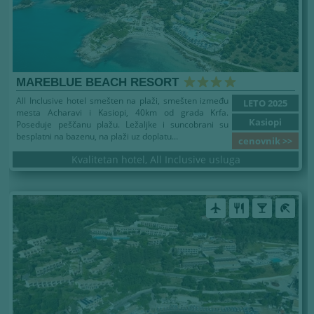
MAREBLUE BEACH RESORT
All Inclusive hotel smešten na plaži, smešten između
LETO 2025
mesta Acharavi i Kasiopi, 40km od grada Krfa.
Kasiopi
Poseduje peščanu plažu. Ležaljke i suncobrani su
besplatni na bazenu, na plaži uz doplatu...
cenovnik >>
Kvalitetan hotel, All Inclusive usluga
airplanemode_active
restaurant
local_bar
beach_access