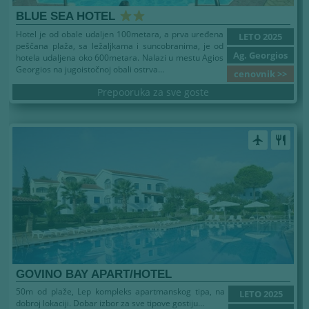
BLUE SEA HOTEL
Hotel je od obale udaljen 100metara, a prva uređena
LETO 2025
peščana plaža, sa ležaljkama i suncobranima, je od
Ag. Georgios
hotela udaljena oko 600metara. Nalazi u mestu Agios
Georgios na jugoistočnoj obali ostrva...
cenovnik >>
Prepooruka za sve goste
airplanemode_active
restaurant
GOVINO BAY APART/HOTEL
50m od plaže, Lep kompleks apartmanskog tipa, na
LETO 2025
dobroj lokaciji. Dobar izbor za sve tipove gostiju...