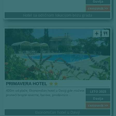
Guvija
cenovnik >>
Hotel sa odličnom lokacijom blizu grada
airplanemode_active
restaurant
PRIMAVERA HOTEL
400m od plaže, Ekonomičan hotel u Dasiji gde možete
LETO 2025
pronaći brojne taverne, barove, prodavnice...
Dasija
cenovnik >>
Ekonomičan hotel u Dasiji