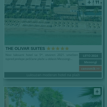
airplanemode_active
restaurant
THE OLIVAR SUITES
Novi luksuzni hotel sa 5*, otvoren 2021. smešten
LETO 2024
ispred prelepe peščane plaže u oblasti Messongi...
Mesongi
cenovnik >>
Luksuzan moderan hotel na plaži
airplanemode_active