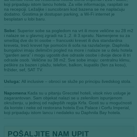
koji pripadaju istom lancu hotela. Za više informacija, raspitati se
na recepciji. Ležaljke i suncobrani kod bazena se ne naplaćuju
dodatno. Gostima je dostupan parking, a Wi-Fi internet je
besplatan u lobi baru.
Sobe:
Superior sobe sa pogledom na vrt ili more veličine su 28 m2
i nalaze se u glavnoj zgradi na 1.,2. ili 3.spratu. Namenjene su za
smeštaj dve do tri osobe – francuski krevet ili dva standardna
kreveta, treći krevet hje pomoćni ili sofa na razvlačenje. Daphnila
bungalovi imaju delimični pogled na more i nalaze se u delu hotela
“garden aera” i mogu ugostiti dve odrasle osobe i dvoje dece ili tri
odrasle osob. Veličine su 38 m2. Sve sobe imaju: centralnu klimu,
peškire za bazen i plažu, telefon, balkon, kupatilo (fen za kosu),
frižider, sef, SAT TV.
Usluga:
All inclusive – obroci se služe po principu švedskog stola.
Napomena
:Kada su u pitanju Grecotel hoteli, visok nivo usluge je
zagarantovan. Sam objekat nalazi se u zelenilom ispunjenom
okruženju, u jednoj od najlepših regĳa Krfa. Gosti su u mogućnosti
da koriste i neke od restorana hotela Eva Palace i Corfu Imperial,
koji pripadaju istom lancu i nedaleko su Daphnila Bay hotela.
POŠALJITE NAM UPIT