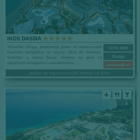
IKOS DASSIA
Vrhunska usluga, predstavlja jedan od najluksuznijih
LETO 2025
hotelskih kompleksa na ostrvu. Ultra All Inclusive.
Dasija
Smešten u mestu Dasia, direktno na plaži sa
uključenim ležaljkama i suncobranima...
cenovnik >>
Jedan od najluksuznijih hotela na Krfu
airplanemode_active
restaurant
local_bar