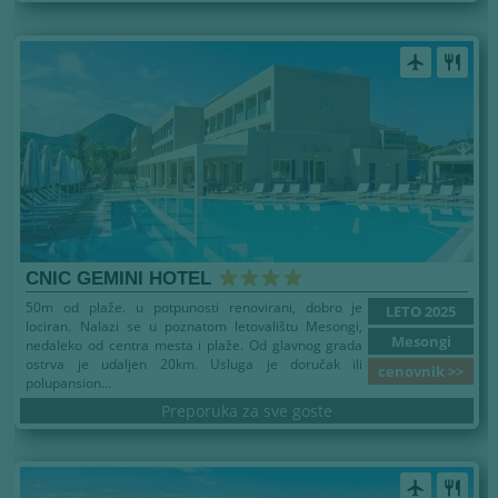
airplanemode_active
restaurant
CNIC GEMINI HOTEL
50m od plaže. u potpunosti renovirani, dobro je
LETO 2025
lociran. Nalazi se u poznatom letovalištu Mesongi,
Mesongi
nedaleko od centra mesta i plaže. Od glavnog grada
ostrva je udaljen 20km. Usluga je doručak ili
cenovnik >>
polupansion...
Preporuka za sve goste
airplanemode_active
restaurant