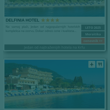
DELFINIA HOTEL
Na samoj plaži, Jedan od najpopularnijih hotelskih
LETO 2025
kompleksa na ostrvu. Dobar odnos cene i kvaliteta...
Moraitika
cenovnik >>
Jedan od najtraženijih hotela na Krfu
airplanemode_active
restaurant