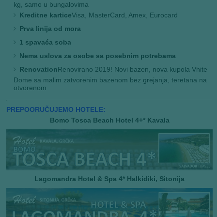
kg, samo u bungalovima
Kreditne kartice
Visa, MasterCard, Amex, Eurocard
Prva linija od mora
1 spavaća soba
Nema uslova za osobe sa posebnim potrebama
Renovation
Renovirano 2019! Novi bazen, nova kupola Vhite
Dome sa malim zatvorenim bazenom bez grejanja, teretana na
otvorenom
PREPOORUČUJEMO HOTELE:
Bomo Tosca Beach Hotel 4+* Kavala
Lagomandra Hotel & Spa 4* Halkidiki, Sitonija