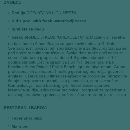
ZA DECU
Dadilja
DOPLATA NA LICU MESTA
Kid’s pool with fresh water
deciji bazen
Igralište za decu
Grekoleto
DEČIJI KLUB “GREKOLETO” iz Muzenidis Travel-a
na bazi hotela Athos Palace za goste svih hotela u G. Hoteli.
Sve aktivnosti počevši od sportskih igrara za decu, održavaju se
pod nadzorom tima stručnjaka. Svako dete može naći nešto za
sebe. 2 starosne grupe : za decu 4-8 godina starosti i 8-12
godina starosti. Dečija igraonica ( 50 m ), dečija igrališta u
hotelima Athos Palace i Pallini Beach, igre na otvorenom. Grupa
profesionalnih animatora ( ruskog govornog područja, govore i
engleski ). Deca imaju fitnes i relaksacione programe, obrazovne
šetnje i razgovore o prirodi, laku gimnastiku, sportske vežbe.
Komunikacija i team building igre. Veseli timski sportovi,
kreativna studija, edukativne radionice i programi za podsticanje
aktivnog kreativnog procesa, večernji šou programi, mini – disko.
RESTORANI I BAROVI
Taverna
Na plaži
Main bar