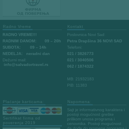
Radno Vreme
Kontakt
RADNO VREME!!!
Poslovnica Novi Sad:
RADNIM DANOM:
09
– 20h
Petra Drapšina 36 NOVI SAD
SUBOTA: 09 – 14h
Telefoni:
NEDELJA: neradni dan
021 / 3826773
Dežurni mail:
021 / 3040506
info
@salvadortravel.rs
062 / 1874322
MB: 21932183
PIB: 11383
Plaćanje karticama:
Napomena:
Sajt je informativnog karaktera i
postoji mogućnost greške
Sertifikat firma od
prilikom unosa programa i
poverenja 2019
cenovnika. Postoji mogućnost
da dođe do promene programa i