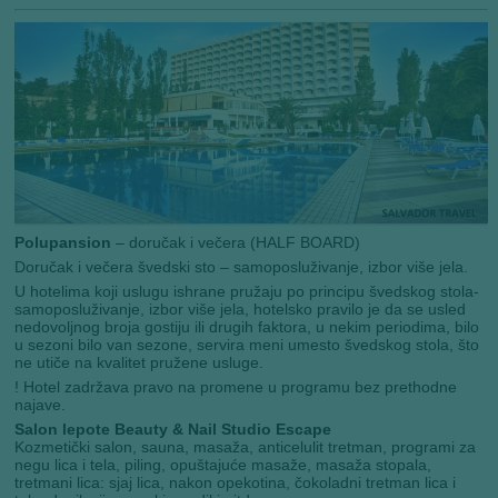
Polupansion
– doručak i večera (HALF BOARD)
Doručak i večera švedski sto – samoposluživanje, izbor više jela.
U hotelima koji uslugu ishrane pružaju po principu švedskog stola-
samoposluživanje, izbor više jela, hotelsko pravilo je da se usled
nedovoljnog broja gostiju ili drugih faktora, u nekim periodima, bilo
u sezoni bilo van sezone, servira meni umesto švedskog stola, što
ne utiče na kvalitet pružene usluge.
! Hotel zadržava pravo na promene u programu bez prethodne
najave.
Salon lepote Beauty & Nail Studio Escape
Kozmetički salon, sauna, masaža, anticelulit tretman, programi za
negu lica i tela, piling, opuštajuće masaže, masaža stopala,
tretmani lica: sjaj lica, nakon opekotina, čokoladni tretman lica i