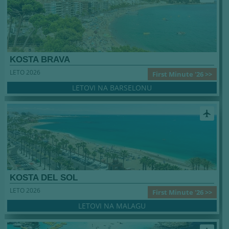
KOSTA BRAVA
LETO 2026
First Minute '26 >>
LETOVI NA BARSELONU
airplanemode_active
KOSTA DEL SOL
LETO 2026
First Minute '26 >>
LETOVI NA MALAGU