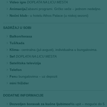
Video igre
DOPLATA NA LICU MESTA
Animacija
Zabavni programi. Grčko veče – jednom nedeljno.
Noćni klub
– u hotelu Athos Palace (u niskoj sezoni)
SADRŽAJ U SOBI
Balkon/terasa
Tuš/kada
Klima
– centralna (jul-avgust), individualna u bungalovima.
Sef
DOPLATA NA LICU MESTA
Satelitska televizija
Telefon
Fen
u bungalovima – uz depozit
mini frižider
DODATNE INFORMACIJE
Dozvoljen boravak za kućne ljubimce
Na upit – moguće do 5