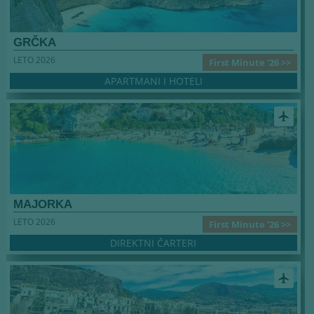
GRČKA
LETO 2026
First Minute '26 >>
APARTMANI I HOTELI
airplanemode_active
MAJORKA
LETO 2026
First Minute '26 >>
DIREKTNI ČARTERI
airplanemode_active