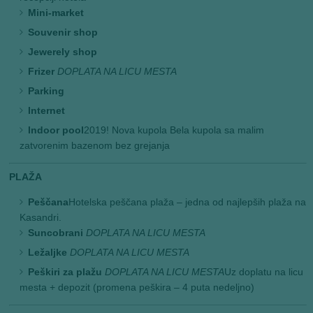
Mini-market
Souvenir shop
Jewerely shop
Frizer
DOPLATA NA LICU MESTA
Parking
Internet
Indoor pool
2019! Nova kupola Bela kupola sa malim
zatvorenim bazenom bez grejanja
PLAŽA
Peščana
Hotelska peščana plaža – jedna od najlepših plaža na
Kasandri.
Suncobrani
DOPLATA NA LICU MESTA
Ležaljke
DOPLATA NA LICU MESTA
Peškiri za plažu
DOPLATA NA LICU MESTA
Uz doplatu na licu
mesta + depozit (promena peškira – 4 puta nedeljno)