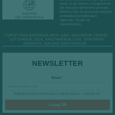
cene, a da nismo u mogućnosti
da trenutno izmenimo ponudu.
Molimo Vas da proverite tačnost
podataka kontaktirajući
agenciju. Hvala na
razumevanju.
TURISTIČKA AGENCIJA NOVI SAD, SALVADOR TRAVEL,
LETOVANJE 2026, KRSTARENJA 2026, EVROPSKI
GRADOVI, DALEKE DESTINACIJE…
*
NEWSLETTER
*
Email
*
Najbolje ponude aranžmana u vašem inboxu – prijavite se.
Pošalji