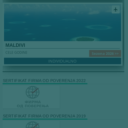
airplanemode_active
MALDIVI
CELE GODINE
Sezona 2026 >>
INDIVIDUALNO
SERTIFIKAT FIRMA OD POVERENJA 2022
SERTIFIKAT FIRMA OD POVERENJA 2019