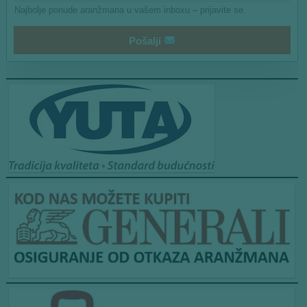
Najbolje ponude aranžmana u vašem inboxu – prijavite se.
Pošalji