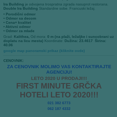
Ira Building
je odvojena trospratna zgrada nasuprot restorana.
Double Ira Building
Standardne sobe. Francuski ležaj.
• Porodični odmor
• Odmor sa decom
• Cena+ kvalitet
• Aktivni odmor
• Odmor za mlade
Grad:
Kalithea,
Od mora:
0 m (na plaži, ležaljke i suncobrani uz
doplatu na licu mesta)
Koordinate:
Dužina: 23.4617 Širina:
40.06
google map panoramski prikaz (kliknite ovde)
CENOVNIK:
ZA CENOVNIK MOLIMO VAS KONTAKTIRAJTE
AGENCIJU!
LETO 2020 U PRODAJI!!!
FIRST MINUTE GRČKA
HOTELI LETO 2020!!!
021 382 6773
062 187 4332