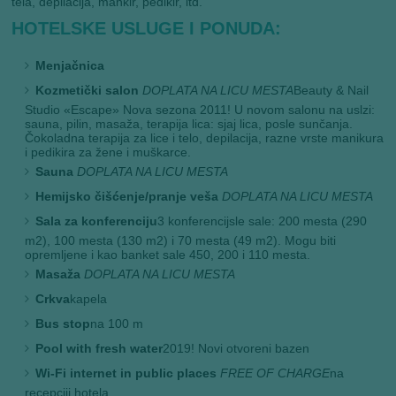
tela, depilacija, mankir, pedikir, itd.
HOTELSKE USLUGE I PONUDA:
Menjačnica
Kozmetički salon
DOPLATA NA LICU MESTA
Beauty & Nail
Studio «Escape» Nova sezona 2011! U novom salonu na uslzi:
sauna, pilin, masaža, terapija lica: sjaj lica, posle sunčanja.
Čokoladna terapija za lice i telo, depilacija, razne vrste manikura
i pedikira za žene i muškarce.
Sauna
DOPLATA NA LICU MESTA
Hemijsko čišćenje/pranje veša
DOPLATA NA LICU MESTA
Sala za konferenciju
3 konferencijsle sale: 200 mesta (290
m2), 100 mesta (130 m2) i 70 mesta (49 m2). Mogu biti
opremljene i kao banket sale 450, 200 i 110 mesta.
Masaža
DOPLATA NA LICU MESTA
Crkva
kapela
Bus stop
na 100 m
Pool with fresh water
2019! Novi otvoreni bazen
Wi-Fi internet in public places
FREE OF CHARGE
na
recepciji hotela