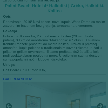
za porodičnu i omladinsku rekreaciju.
Palini Beach Hotel 4* Halkidiki | Grčka, Halkidiki,
Kalitea
Opis
Renoviranje 2019! Novi bazen, nova kupola White Dome sa malim
zatvorenim bazenom bez grejanja, teretana na otvorenom.
Lokacija
Poluostrvo Kasandra, 2 km od mesta Kalitea (20 min. hoda
putem), 80 km od aerodroma “Makedonia” u Solunu. U svakom
trenutku možete prošetati do mesta Kalitea i uživati u prijatnoj
atmosferi, kupiti poklone u tradicionalnim suvenirnicama, ručati u
prijatnim grčkim tavernama, ili samo prošetati duž šetališta koje
nudi spektakularan pogled na more. U večernjim satima dostupni
su najpopularniji noćni klubovi i diskoteke.
Usluga
Half Board (POLUPANSION)
GALERIJA SLIKA: