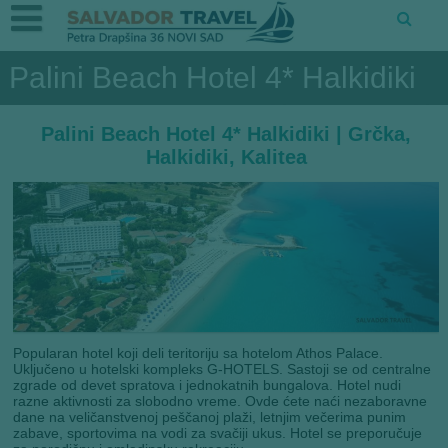
Palini Beach Hotel 4* Halkidiki
Palini Beach Hotel 4* Halkidiki | Grčka,
Halkidiki, Kalitea
Popularan hotel koji deli teritoriju sa hotelom Athos Palace.
Uključeno u hotelski kompleks G-HOTELS. Sastoji se od centralne
zgrade od devet spratova i jednokatnih bungalova. Hotel nudi
razne aktivnosti za slobodno vreme. Ovde ćete naći nezaboravne
dane na veličanstvenoj peščanoj plaži, letnjim večerima punim
zabave, sportovima na vodi za svačiji ukus. Hotel se preporučuje