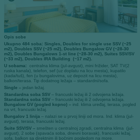
Opis sobe
Ukupno 484 soba: Singles, Doubles for single use SSV (~25
m2), Doubles SSV (~25 m2), Doubles Bungalow GV (~28-30
m2), Doubles Bungalows 1-st line (~28-30 m2), Suites SSV/SV
(~33 m2), Doubles IRA Building (~17 m2).
U sobama:
centralna klima (jul-avgust), mini frižider, SAT TV(2
ruska kanala), telefon, sef (uz doplatu na licu mesta), kupatilo
(kada/tuš), fen (u bungalovima, uz depozit na licu mesta),
balkon/terasa. Tip dodatnog ležaja – standardni/sofa.
Single –
jedan ležaj.
Standardna soba SSV
– francuski ležaj ili 2 odvojena ležaja.
Standardna soba SSV
– francuski ležaj ili 2 odvojena ležaja.
Bungalow GV (pogled kopno) –
ind. klima uređaj, terasa, pogled
na vrt, francuski ležaj.
Bungalov 1 linija
– nalazi se u prvoj liniji od mora. Ind. klima (jul-
avgust), terasa, francuski ležaj.
Suite SSV/SV –
smešten u centralnoj zgradi, centralna klima (jul-
avgust), 2 sobe (spavaća soba, dnevni boravak), francuski ležaj,
sofa, balkon sa direktnim ili bočnim pogledom na more.