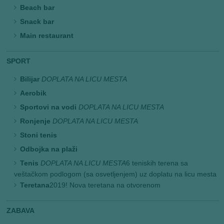
Beach bar
Snack bar
Main restaurant
SPORT
Bilijar
DOPLATA NA LICU MESTA
Aerobik
Sportovi na vodi
DOPLATA NA LICU MESTA
Ronjenje
DOPLATA NA LICU MESTA
Stoni tenis
Odbojka na plaži
Tenis
DOPLATA NA LICU MESTA
6 teniskih terena sa
veštačkom podlogom (sa osvetljenjem) uz doplatu na licu mesta
Teretana
2019! Nova teretana na otvorenom
ZABAVA