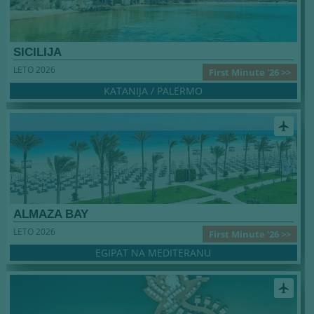
SICILIJA
LETO 2026
First Minute '26 >>
KATANIJA / PALERMO
airplanemode_active
ALMAZA BAY
LETO 2026
First Minute '26 >>
EGIPAT NA MEDITERANU
airplanemode_active