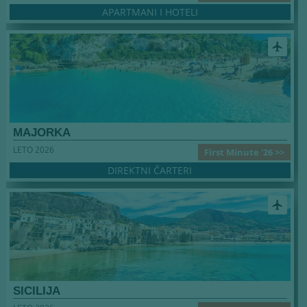
APARTMANI I HOTELI
airplanemode_active
MAJORKA
LETO 2026
First Minute '26 >>
DIREKTNI ČARTERI
airplanemode_active
SICILIJA