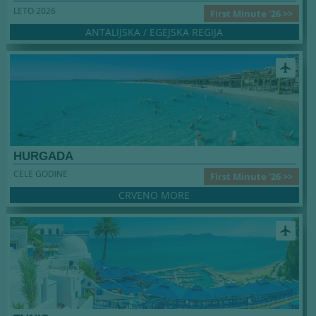
LETO 2026
First Minute '26 >>
ANTALIJSKA / EGEJSKA REGIJA
airplanemode_active
HURGADA
CELE GODINE
First Minute '26 >>
CRVENO MORE
airplanemode_active