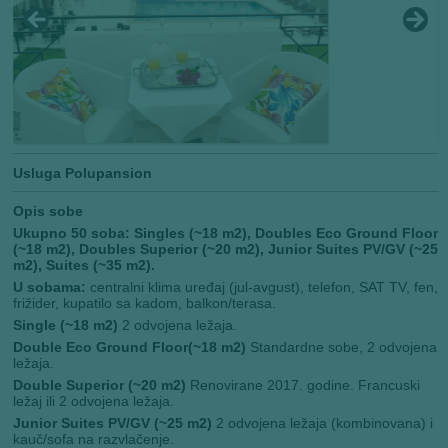
Usluga
Polupansion
Opis sobe
Ukupno 50 soba: Singles (~18 m2), Doubles Eco Ground Floor
(~18 m2), Doubles Superior (~20 m2), Junior Suites PV/GV (~25
m2), Suites (~35 m2).
U sobama:
centralni klima uređaj (jul-avgust), telefon, SAT TV, fen,
frižider, kupatilo sa kadom, balkon/terasa.
Single (~18 m2)
2 odvojena ležaja.
Double Eco Ground Floor(~18 m2)
Standardne sobe, 2 odvojena
ležaja.
Double Superior (~20 m2)
Renovirane 2017. godine. Francuski
ležaj ili 2 odvojena ležaja.
Junior Suites PV/GV (~25 m2)
2 odvojena ležaja (kombinovana) i
kauč/sofa na razvlačenje.