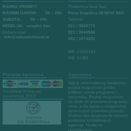
RADNO VREME!!!
Poslovnica Novi Sad:
RADNIM DANOM:
09
– 20h
Petra Drapšina 36 NOVI SAD
SUBOTA: 09 – 14h
Telefoni:
NEDELJA: neradni dan
021 / 3826773
Dežurni mail:
021 / 3040506
info
@salvadortravel.rs
062 / 1874322
MB: 21932183
PIB: 11383
Plaćanje karticama:
Napomena:
Sajt je informativnog karaktera i
postoji mogućnost greške
Sertifikat firma od
prilikom unosa programa i
poverenja 2019
cenovnika. Postoji mogućnost
da dođe do promene programa i
cene, a da nismo u mogućnosti
da trenutno izmenimo ponudu.
Molimo Vas da proverite tačnost
podataka kontaktirajući
agenciju. Hvala na
razumevanju.