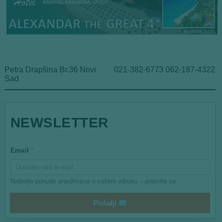
Petra Drapšina Br.36 Novi
021-382-6773 062-187-4322
Sad
NEWSLETTER
E
Email
*
m
a
i
l
Najbolje ponude aranžmana u vašem inboxu – prijavite se.
*
Pošalji