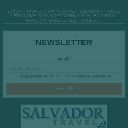
TURISTIČKA AGENCIJA NOVI SAD, SALVADOR TRAVEL,
LETOVANJE 2026, KRSTARENJA 2026, EVROPSKI
GRADOVI, DALEKE DESTINACIJE…
*
NEWSLETTER
E
m
a
i
Email
*
l
E
m
a
Najbolje ponude aranžmana u vašem inboxu – prijavite se.
i
l
Pošalji