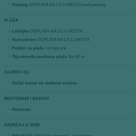
Parking
DOPLATA NA LICU MESTA
mali parking
PLAŽA
Ležaljke
DOPLATA NA LICU MESTA
Suncobrani
DOPLATA NA LICU MESTA
Peškiri za plažu
Uz depozit
Šljunkovito-peščana plaža
Na 80 m
ZA DECU (1)
Dečiji bazen sa slatkom vodom
RESTORANI I BAROVI
Restoran
SADRŽAJ U SOBI
Sef
BESPLATNO
Na recepciji – besplatno