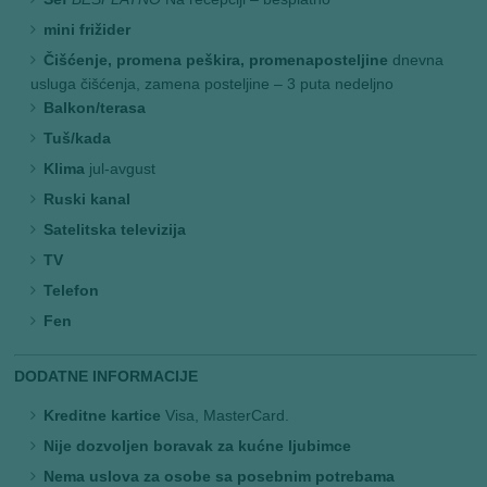
mini frižider
Čišćenje, promena peškira, promenaposteljine
dnevna
usluga čišćenja, zamena posteljine – 3 puta nedeljno
Balkon/terasa
Tuš/kada
Klima
jul-avgust
Ruski kanal
Satelitska televizija
TV
Telefon
Fen
DODATNE INFORMACIJE
Kreditne kartice
Visa, MasterCard.
Nije dozvoljen boravak za kućne ljubimce
Nema uslova za osobe sa posebnim potrebama