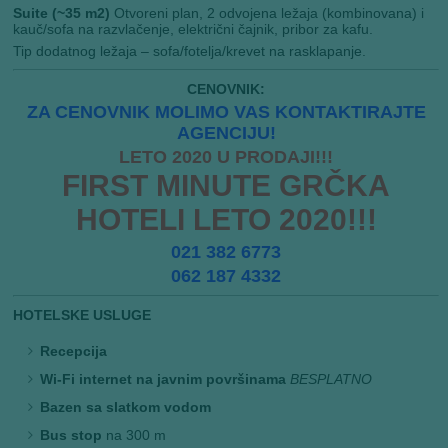
Suite (~35 m2)
Otvoreni plan, 2 odvojena ležaja (kombinovana) i
kauč/sofa na razvlačenje, električni čajnik, pribor za kafu.
Tip dodatnog ležaja – sofa/fotelja/krevet na rasklapanje.
CENOVNIK:
ZA CENOVNIK MOLIMO VAS KONTAKTIRAJTE
AGENCIJU!
LETO 2020 U PRODAJI!!!
FIRST MINUTE GRČKA
HOTELI LETO 2020!!!
021 382 6773
062 187 4332
HOTELSKE USLUGE
Recepcija
Wi-Fi internet na javnim površinama
BESPLATNO
Bazen sa slatkom vodom
Bus stop
na 300 m