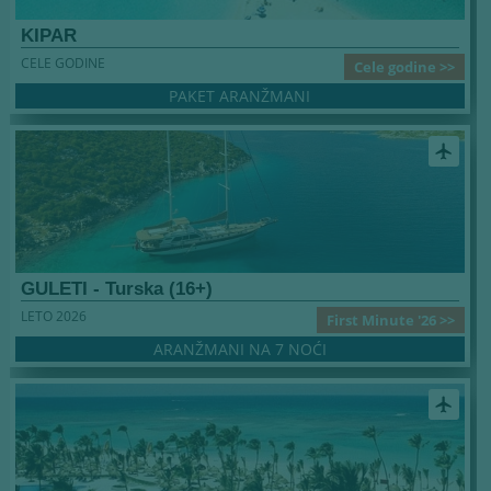
KIPAR
CELE GODINE
Cele godine >>
PAKET ARANŽMANI
airplanemode_active
GULETI - Turska (16+)
LETO 2026
First Minute '26 >>
ARANŽMANI NA 7 NOĆI
airplanemode_active