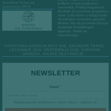
Sertifikat firma od
prilikom unosa programa i
poverenja 2019
cenovnika. Postoji mogućnost
da dođe do promene programa i
cene, a da nismo u mogućnosti
da trenutno izmenimo ponudu.
Molimo Vas da proverite tačnost
podataka kontaktirajući
agenciju. Hvala na
razumevanju.
TURISTIČKA AGENCIJA NOVI SAD, SALVADOR TRAVEL,
LETOVANJE 2026, KRSTARENJA 2026, EVROPSKI
GRADOVI, DALEKE DESTINACIJE…
E
NEWSLETTER
m
a
i
l
Email
*
*
Najbolje ponude aranžmana u vašem inboxu – prijavite se.