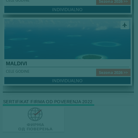
CELE GODINE
Sezona 2026 >>
INDIVIDUALNO
airplanemode_active
MALDIVI
CELE GODINE
Sezona 2026 >>
INDIVIDUALNO
SERTIFIKAT FIRMA OD POVERENJA 2022