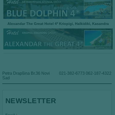
Alexandar The Great Hotel 4* Kriopigi, Halkidiki, Kasandra
Petra Drapšina Br.36 Novi
021-382-6773 062-187-4322
Sad
*
NEWSLETTER
E
m
a
i