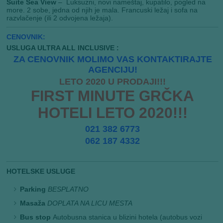
Suite Sea View
– Luksuzni, novi nameštaj, kupatilo, pogled na
more. 2 sobe, jedna od njih je mala. Francuski ležaj i sofa na
razvlačenje (ili 2 odvojena ležaja).
CENOVNIK:
USLUGA ULTRA ALL INCLUSIVE :
ZA CENOVNIK MOLIMO VAS KONTAKTIRAJTE
AGENCIJU!
LETO 2020 U PRODAJI!!!
FIRST MINUTE GRČKA
HOTELI LETO 2020!!!
021 382 6773
062 187 4332
HOTELSKE USLUGE
Parking
BESPLATNO
Masaža
DOPLATA NA LICU MESTA
Bus stop
Autobusna stanica u blizini hotela (autobus vozi