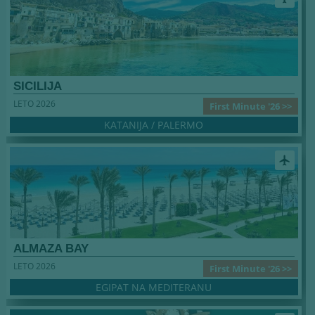
SICILIJA
LETO 2026
First Minute '26 >>
KATANIJA / PALERMO
airplanemode_active
ALMAZA BAY
LETO 2026
First Minute '26 >>
EGIPAT NA MEDITERANU