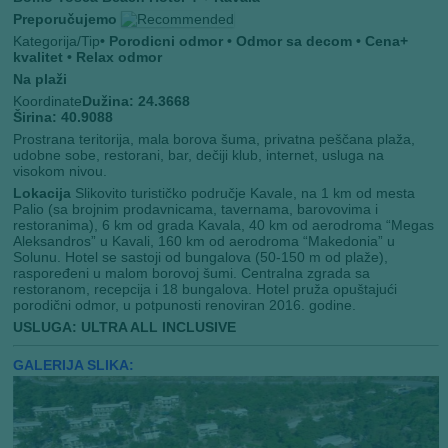
Preporučujemo
Kategorija/Tip
• Porodicni odmor
• Odmor sa decom
• Cena+
kvalitet
• Relax odmor
Na plaži
Koordinate
Dužina: 24.3668
Širina: 40.9088
Prostrana teritorija, mala borova šuma, privatna peščana plaža,
udobne sobe, restorani, bar, dečiji klub, internet, usluga na
visokom nivou.
Lokacija
Slikovito turističko područje Kavale, na 1 km od mesta
Palio (sa brojnim prodavnicama, tavernama, barovovima i
restoranima), 6 km od grada Kavala, 40 km od aerodroma “Megas
Aleksandros” u Kavali, 160 km od aerodroma “Makedonia” u
Solunu. Hotel se sastoji od bungalova (50-150 m od plaže),
raspoređeni u malom borovoj šumi. Centralna zgrada sa
restoranom, recepcija i 18 bungalova. Hotel pruža opuštajući
porodični odmor, u potpunosti renoviran 2016. godine.
USLUGA: ULTRA ALL INCLUSIVE
GALERIJA SLIKA: