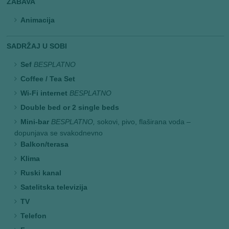
ZABAVA
Animacija
SADRŽAJ U SOBI
Sef
BESPLATNO
Coffee / Tea Set
Wi-Fi internet
BESPLATNO
Double bed or 2 single beds
Mini-bar
BESPLATNO,
sokovi, pivo, flaširana voda –
dopunjava se svakodnevno
Balkon/terasa
Klima
Ruski kanal
Satelitska televizija
TV
Telefon