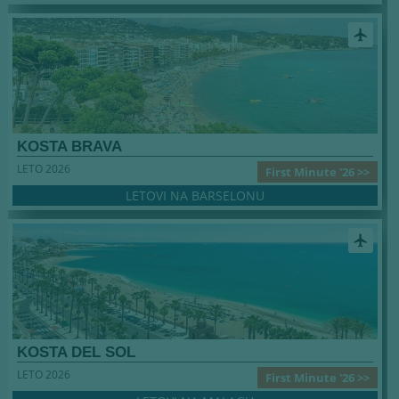
airplanemode_active
KOSTA BRAVA
LETO 2026
First Minute '26 >>
LETOVI NA BARSELONU
airplanemode_active
KOSTA DEL SOL
LETO 2026
First Minute '26 >>