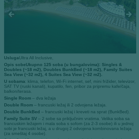
Usluga
Ultra All Inclusive,
Opis sobe
Ukupno 125 soba (u bungalovima): Singles &
Doubles (~18 m2), Doubles BunkBed (~18 m2), Family Suites
Sea View (~32 m2), 4 Suites Sea View (~32 m2).
U sobama
: klima, telefon, Wi-Fi internet, sef, mini frižider, televizor,
SAT TV (ruski kanali), kupatilo, fen, pribor za pripremu kafe/čaja,
balkon/terasa.
Single Room
– dva ležaja
Double Room
– francuski ležaj ili 2 odvojena ležaja.
Double BunkBed
– francuski ležaj i kreveti na sprat (BunkBed).
Family Suite SV
– 2 sobe sa priključnim vratima. Velika soba sa
francuskim ležajem i mala soba s sofom (za 2-3 osobe) ili u jednoj
sobi je francuski ležaj, a u drugoj 2 odvojena kombinovana ležaja
(za smeštaj 4 osobe).