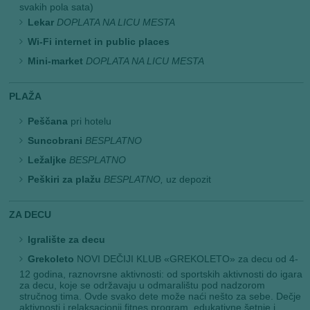
svakih pola sata)
Lekar
DOPLATA NA LICU MESTA
Wi-Fi internet in public places
Mini-market
DOPLATA NA LICU MESTA
PLAŽA
Peščana
pri hotelu
Suncobrani
BESPLATNO
Ležaljke
BESPLATNO
Peškiri za plažu
BESPLATNO,
uz depozit
ZA DECU
Igralište za decu
Grekoleto
NOVI DEČIJI KLUB «GREKOLETO» za decu od 4-
12 godina, raznovrsne aktivnosti: od sportskih aktivnosti do igara
za decu, koje se održavaju u odmaralištu pod nadzorom
stručnog tima. Ovde svako dete može naći nešto za sebe. Dečje
aktivnosti i relaksacionii fitnes program, edukativne šetnje i