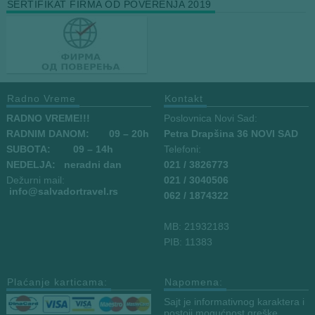
SERTIFIKAT FIRMA OD POVERENJA 2019
Radno Vreme
Kontakt
RADNO VREME!!!
Poslovnica Novi Sad:
RADNIM DANOM:
09
– 20h
Petra Drapšina 36 NOVI SAD
SUBOTA: 09 – 14h
Telefoni:
NEDELJA: neradni dan
021 / 3826773
Dežurni mail:
021 / 3040506
info
@salvadortravel.rs
062 / 1874322
MB: 21932183
PIB: 11383
Plaćanje karticama:
Napomena:
Sajt je informativnog karaktera i
postoji mogućnost greške