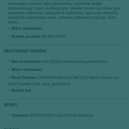
edukacija o prirodi, laka gimnastika, sportske vežbe.
Komunikacija i team building igre. Vesele timske sportske igre,
kreativne radionice, edukativne radionice i igre koje stimulišu
kreativno sazrevanje dece, večernje zabavni program, mini-
disko.
Kid’s animation
Krevet za decu
BESPLATNO
RESTORANI I BAROVI
Bar-restaurant
novi (2018) restoran-bar pored mora
Main restaurant
Roof Garden
DOPLATA NA LICU MESTA,
Novo! Krovni vrt –
Roof Garden (bar, pića, grickalice)
Beach bar
SPORT
Teretana
BESPLATNO
nova (2018) teretana