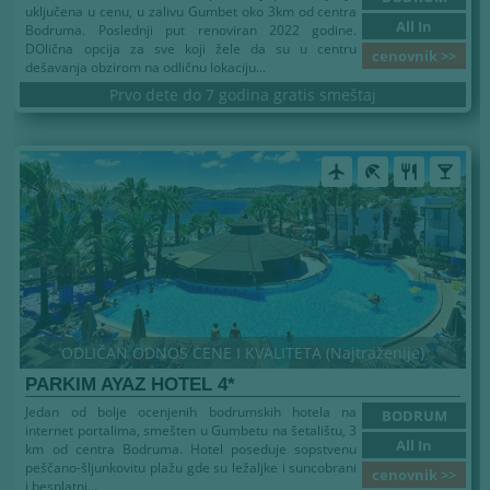
uključena u cenu, u zalivu Gumbet oko 3km od centra
All In
Bodruma. Poslednji put renoviran 2022 godine.
DOlična opcija za sve koji žele da su u centru
cenovnik >>
dešavanja obzirom na odličnu lokaciju...
Prvo dete do 7 godina gratis smeštaj
airplanemode_active
beach_access
restaurant
local_bar
ODLIČAN ODNOS CENE I KVALITETA (Najtraženije)
PARKIM AYAZ HOTEL 4*
Jedan od bolje ocenjenih bodrumskih hotela na
BODRUM
internet portalima, smešten u Gumbetu na šetalištu, 3
All In
km od centra Bodruma. Hotel poseduje sopstvenu
peščano-šljunkovitu plažu gde su ležaljke i suncobrani
cenovnik >>
i besplatni...