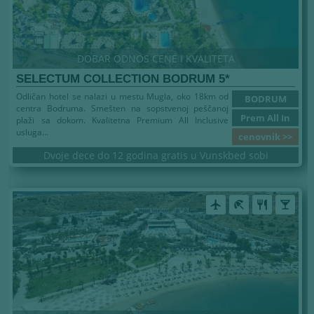
DOBAR ODNOS CENE I KVALITETA
SELECTUM COLLECTION BODRUM 5*
Odličan hotel se nalazi u mestu Mugla, oko 18km od
BODRUM
centra Bodruma. Smešten na sopstvenoj peščanoj
Prem All In
plaži sa dokom. Kvalitetna Premium All Inclusive
usluga...
cenovnik >>
Dvoje dece do 12 godina gratis u Vunskbed sobi
airplanemode_active
beach_access
restaurant
local_bar