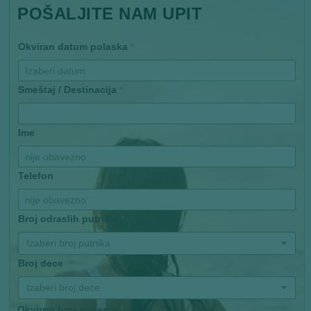
POŠALJITE NAM UPIT
Okviran datum polaska
*
Smeštaj / Destinacija
*
Ime
Telefon
Broj odraslih putnika
*
Izaberi broj putnika
Broj dece
Izaberi broj dece
Okvirno broj noćenja
*