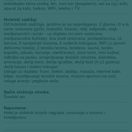
individualni klima uređaj, fen, mini bar (besplatno), set za čaj i kafu,
aparat za kafu, balkon, WiFi, telefon i TV.
Hotelski sadržaj:
Od hotelskih sadržaja, gostima je na raspolaganju: 2 glavna i 8 a la
carte restorana (grčki, meksički, kineski, riblji, italijanski, stejk,
medjunarodni i turski – uz doplatu svi osim restorana
medjunarodne kuhinje), dva snek restorana, poslastičarnica, 11
barova, 8 spoljašnjih bazena, 6 vodenih tobogana, WiFi (u javnim
delovima hotela), 2 teniska terena, teretana, sauna, tursko
kupatilo, pikado, boćanje, sterličarstvo, stoni tenis, mini fudbal,
odbojka na pesku, iznajmljivanje teniskih rekvizita, diskoteka,
animacija, dečiji meni, dečije igralište, dečiji klub (4-12 godina),
dečiji bazen i vodeni tobogan.
Usluge uz doplatu: frizer, doktor, dadilja, masaža, internet kafe,
bilijar, osvetljavanje teniskih terena, motorni sportovi na vodi,
usluga pranja i peglanja veša.
Način služenja obroka:
Švedski sto.
Napomena:
Hotel je dobitnik brojnih nagrada i priznanja u turizmu i
hotelijerstvu.