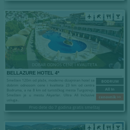
airplanemode_active
beach_access
restaurant
local_bar
DOBAR ODNOS CENE I KVALITETA
BELLAZURE HOTEL 4*
Smešten 120m od plaže, moderno dizajniran hotel sa
BODRUM
dobrim odnosom cene i kvaliteta 23 km od centra
All In
Bodruma, a na 8 km od turističkog mesta Turgotrejs.
Smešten je u mestu Akyarlar. Ultra All Inclusive
cenovnik >>
usluga..
Prvo dete do 7 godina gratis smeštaj
airplanemode_active
beach_access
restaurant
local_bar