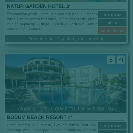
NATUR GARDEN HOTEL 3*
Ekonomičan gradski hotel u lepom okruženju, u mestu
BODRUM
Bitez 7km od centra Bodruma, 100m od gradske plaže
All In
koja se doplaćuje. Usluga u hotelu All Inclusive. Dobar
odnos cene i kvaliteta...
cenovnik >>
Prvo dete do 13 godina gratis smeštaj
airplanemode_active
restaurant
GRADSKI HOTEL U GUMBETU, 1km od BODRUMA
BODUM BEACH RESORT 4*
Hotel mešten u Gumbetu, 1km od centra Bodruma.
BODRUM
Poseduje manji aqua park. Plaža je udaljena 100m uz