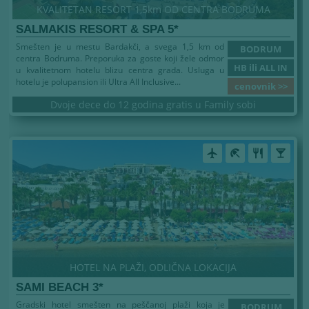
KVALITETAN RESORT 1,5km OD CENTRA BODRUMA
SALMAKIS RESORT & SPA 5*
Smešten je u mestu Bardakči, a svega 1,5 km od
BODRUM
centra Bodruma. Preporuka za goste koji žele odmor
HB ili ALL IN
u kvalitetnom hotelu blizu centra grada. Usluga u
hotelu je polupansion ili Ultra All Inclusive...
cenovnik >>
Dvoje dece do 12 godina gratis u Family sobi
airplanemode_active
beach_access
restaurant
local_bar
HOTEL NA PLAŽI, ODLIČNA LOKACIJA
SAMI BEACH 3*
Gradski hotel smešten na peščanoj plaži koja je
BODRUM