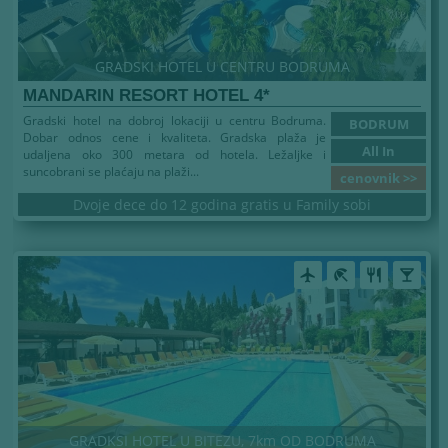
GRADSKI HOTEL U CENTRU BODRUMA
MANDARIN RESORT HOTEL 4*
Gradski hotel na dobroj lokaciji u centru Bodruma.
BODRUM
Dobar odnos cene i kvaliteta. Gradska plaža je
All In
udaljena oko 300 metara od hotela. Ležaljke i
suncobrani se plaćaju na plaži...
cenovnik >>
Dvoje dece do 12 godina gratis u Family sobi
airplanemode_active
beach_access
restaurant
local_bar
GRADKSI HOTEL U BITEZU, 7km OD BODRUMA