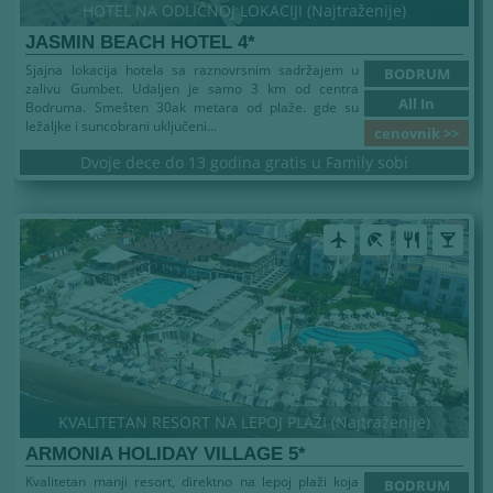
HOTEL NA ODLIČNOJ LOKACIJI (Najtraženije)
JASMIN BEACH HOTEL 4*
Sjajna lokacija hotela sa raznovrsnim sadržajem u
BODRUM
zalivu Gumbet. Udaljen je samo 3 km od centra
All In
Bodruma. Smešten 30ak metara od plaže. gde su
ležaljke i suncobrani uključeni...
cenovnik >>
Dvoje dece do 13 godina gratis u Family sobi
airplanemode_active
beach_access
restaurant
local_bar
KVALITETAN RESORT NA LEPOJ PLAŽI (Najtraženije)
ARMONIA HOLIDAY VILLAGE 5*
Kvalitetan manji resort, direktno na lepoj plaži koja
BODRUM