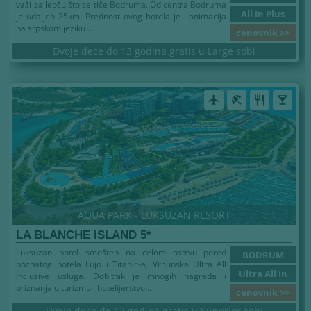
važi za lepšu što se tiče Bodruma. Od centra Bodruma
All In Plus
je udaljen 25km. Prednost ovog hotela je i animacija
na srpskom jeziku...
cenovnik >>
Dvoje dece do 13 godina gratis u Large sobi
airplanemode_active
beach_access
restaurant
local_bar
AQUA PARK - LUKSUZAN RESORT
LA BLANCHE ISLAND 5*
Luksuzan hotel smešten na celom ostrvu pored
BODRUM
poznatog hotela Lujo i Titanic-a, Vrhunska Ultra All
Ultra All In
Inclusive usluga. Dobitnik je mnogih nagrada i
priznanja u turizmu i hotelijerstvu...
cenovnik >>
Dvoje dece do 12 godina gratis u Superior sobi