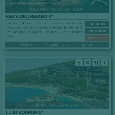
AQUA PARK - LUKSUZAN RESORT
KEFALUKA RESORT 5*
Odličan raskošan i luksuzan resort sa raznovrsnim
BODRUM
sadržajem, od centra grada Bodruma je udaljen 25
Ultra All In
km. Poseduje aqua park i kvalitetnu ultra all inclusve
uslugu...
cenovnik >>
Dvoje dece do 12 godina gratis u Large sobi
airplanemode_active
beach_access
restaurant
local_bar
ULTRA LUKSUZAN RESORT
LUJO BODRUM 5*