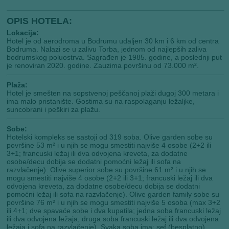
OPIS HOTELA:
Lokacija:
Hotel je od aerodroma u Bodrumu udaljen 30 km i 6 km od centra
Bodruma. Nalazi se u zalivu Torba, jednom od najlepših zaliva
bodrumskog poluostrva. Sagrađen je 1985. godine, a poslednji put
je renoviran 2020. godine. Zauzima površinu od 73.000 m².
Plaža:
Hotel je smešten na sopstvenoj peščanoj plaži dugoj 300 metara i
ima malo pristanište. Gostima su na raspolaganju ležaljke,
suncobrani i peškiri za plažu.
Sobe:
Hotelski kompleks se sastoji od 319 soba. Olive garden sobe su
površine 53 m² i u njih se mogu smestiti najviše 4 osobe (2+2 ili
3+1; francuski ležaj ili dva odvojena kreveta, za dodatne
osobe/decu dobija se dodatni pomoćni ležaj ili sofa na
razvlačenje). Olive superior sobe su površine 61 m² i u njih se
mogu smestiti najviše 4 osobe (2+2 ili 3+1; francuski ležaj ili dva
odvojena kreveta, za dodatne osobe/decu dobija se dodatni
pomoćni ležaj ili sofa na razvlačenje). Olive garden family sobe su
površine 76 m² i u njih se mogu smestiti najviše 5 osoba (max 3+2
ili 4+1; dve spavaće sobe i dva kupatila; jedna soba francuski ležaj
ili dva odvojena ležaja, druga soba francuski ležaj ili dva odvojena
ležaja i sofa na razvlačenje). Svaka soba ima: sef (besplatno),