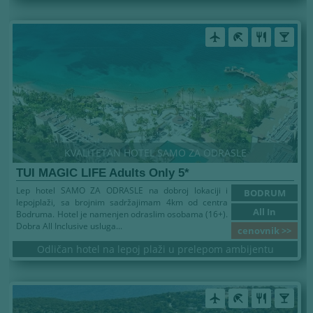
airplanemode_active
beach_access
restaurant
local_bar
KVALITETAN HOTEL SAMO ZA ODRASLE
TUI MAGIC LIFE Adults Only 5*
Lep hotel SAMO ZA ODRASLE na dobroj lokaciji i
BODRUM
lepojplaži, sa brojnim sadržajimam 4km od centra
All In
Bodruma. Hotel je namenjen odraslim osobama (16+).
Dobra All Inclusive usluga...
cenovnik >>
Odličan hotel na lepoj plaži u prelepom ambijentu
airplanemode_active
beach_access
restaurant
local_bar