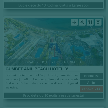
Dvoje dece do 13 godina gratis u Large sobi
airplanemode_active
beach_access
restaurant
local_bar
GRADSKI HOTEL - DOBRA LOKACIJA
GUMBET ANIL BEACH HOTEL 3*
Gradski hotel na odličnoj lokaciji, smešten na
BODRUM
sopstvenoj plaži u Gumbetu, 3km od centra grada
All In
Bodruma. Dobar odnos cene i kvaliteta. Usluga All
Inclusive...
cenovnik >>
Prvo dete do 10 godina gratis smeštaj