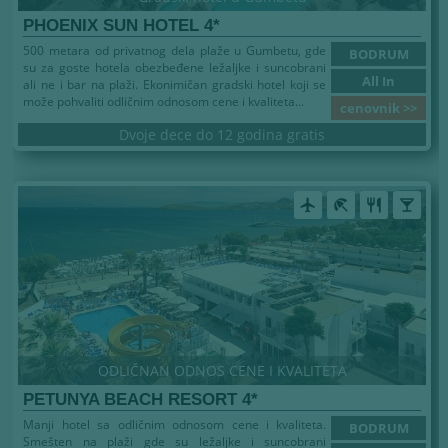
PHOENIX SUN HOTEL 4*
500 metara od privatnog dela plaže u Gumbetu, gde
BODRUM
su za goste hotela obezbeđene ležaljke i suncobrani
All In
ali ne i bar na plaži. Ekonimičan gradski hotel koji se
može pohvaliti odličnim odnosom cene i kvaliteta...
cenovnik >>
Dvoje dece do 12 godina gratis
airplanemode_active
beach_access
restaurant
local_bar
ODLIČNAN ODNOS CENE I KVALITETA
PETUNYA BEACH RESORT 4*
Manji hotel sa odličnim odnosom cene i kvaliteta.
BODRUM
Smešten na plaži gde su ležaljke i suncobrani