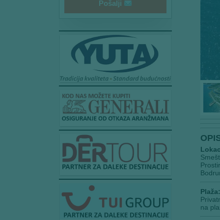
Pošalji
OPI
Lokac
Smešte
Prosti
Bodrum
Plaža
Privat
na pla