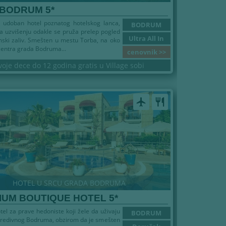
 BODRUM 5*
 udoban hotel poznatog hotelskog lanca,
BODRUM
 uzvišenju odakle se pruža prelep pogled
Ultra All In
ski zaliv. Smešten u mestu Torba, na oko
entra grada Bodruma...
cenovnik >>
voje dece do 12 godina gratis u Village sobi
airplanemode_active
restaurant
HOTEL U SRCU GRADA BODRUMA
UM BOUTIQUE HOTEL 5*
tel za prave hedoniste koji žele da uživaju
BODRUM
predivnog Bodruma, obzirom da je smešten