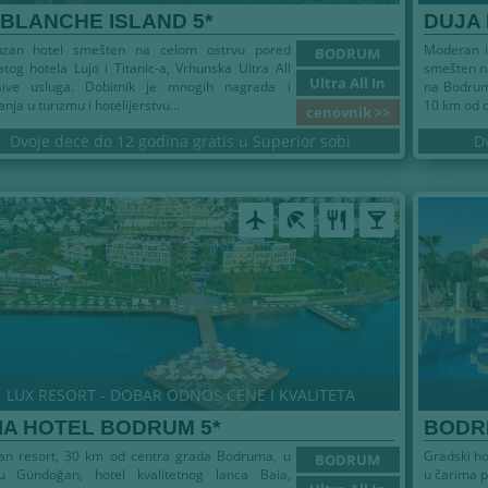
 BLANCHE ISLAND 5*
DUJA
uzan hotel smešten na celom ostrvu pored
Moderan i
BODRUM
tog hotela Lujo i Titanic-a, Vrhunska Ultra All
smešten na
Ultra All In
usive usluga. Dobitnik je mnogih nagrada i
na Bodrum
anja u turizmu i hotelijerstvu...
10 km od c
cenovnik >>
Dvoje dece do 12 godina gratis u Superior sobi
D
airplanemode_active
beach_access
restaurant
local_bar
LUX RESORT - DOBAR ODNOS CENE I KVALITETA
IA HOTEL BODRUM 5*
BODRI
čan resort, 30 km od centra grada Bodruma, u
Gradski ho
BODRUM
u Gündoğan, hotel kvalitetnog lanca Baia,
u čarima 