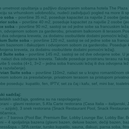
te umetnost opuštanja u pažljivo dizajniranim sobama hotela The Pla
ciju sa vrhunskom udobnošću, nudeći zadivljujući pogled na more ili 
io soba
– površine 35 m2, poseduje kapacitet za najviše 2 osobe (jedan 
rior soba
– površine 40 m2, poseduje kapacitet za najviše 2 osobe (jeda
xe soba
– površine 90 m2, sastoji se od jedne sobe sa francuskim lež
, odvojenom sobom za garderobu, privatnim balkonom ili terasom.Pose
ili dva odvojena kreveta, za dodatnu osobu/dete dodatni pomoćni ležaj).
ium Suite soba
– površine 120 m2, sastoji se od jedne sobe sa francu
nim bazenom i đakuzijem i odvojenom sobom za garderobu. Poseduje kapa
vojena kreveta, za dodatnu osobu/dete dodatni pomoćni ležaj).
d Suite soba
– površine 145 m2, sastoji se od dve odvojene sobe. U jed
 nalazi dva odvojena kreveta. Takođe poseduje prostranu terasu na kojo
više 5 osoba (4+1, 3+2 – jedna soba francuski ležaj ili dva odvojena ležaj
a razvlačenje).
ivian Suite soba
– površine 110m2, nalazi se u krajno romantičnom okr
nom sobom za presvlačenje, privatnom terasom sa pristupom privatnom
be poseduju: kupatilo, fen, IPTV, set za čaj i kafu, sef, mini bar, toaletni
ki sadržaj:
elskih sadržaja, gostima su na raspolaganju:
orani – glavni restoran, 5 A’la Carte restorana (Casa Italia – italijanski,
 – azijski), 3 snek restorana (Snack Restaurant Pool, Snack Restauran
tičarnica,
vi – 7 barova (Pool Bar, Premium Bar, Lobby Lounge Bar, Lobby Bar, Be
ni – 4 spoljašnja bazena (glavni bazen, deluxe bazen, dečiji bazen, 
ness&spa – SPA centar, tursko kupatilo, sauna, đakuzi, parna soba, fitn