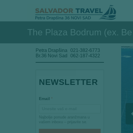
The Plaza Bodrum (ex. Be
Petra Drapšina
021-382-6773
Br.36 Novi Sad
062-187-4322
NEWSLETTER
E
Email
*
m
a
i
l
Najbolje ponude aranžmana u
*
vašem inboxu – prijavite se.