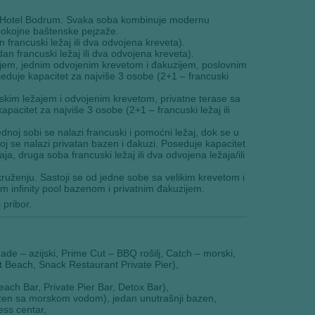
za Hotel Bodrum. Svaka soba kombinuje modernu
spokojne baštenske pejzaže.
francuski ležaj ili dva odvojena kreveta).
n francuski ležaj ili dva odvojena kreveta).
ajem, jednim odvojenim krevetom i đakuzijem, poslovnim
duje kapacitet za najviše 3 osobe (2+1 – francuski
skim ležajem i odvojenim krevetom, privatne terase sa
citet za najviše 3 osobe (2+1 – francuski ležaj ili
noj sobi se nalazi francuski i pomoćni ležaj, dok se u
j se nalazi privatan bazen i đakuzi. Poseduje kapacitet
a, druga soba francuski ležaj ili dva odvojena ležaja/ili
uženju. Sastoji se od jedne sobe sa velikim krevetom i
 infinity pool bazenom i privatnim đakuzijem.
 pribor.
 Jade – azijski, Prime Cut – BBQ rošilj, Catch – morski,
t Beach, Snack Restaurant Private Pier),
ach Bar, Private Pier Bar, Detox Bar),
bazen sa morskom vodom), jedan unutrašnji bazen,
ess centar,