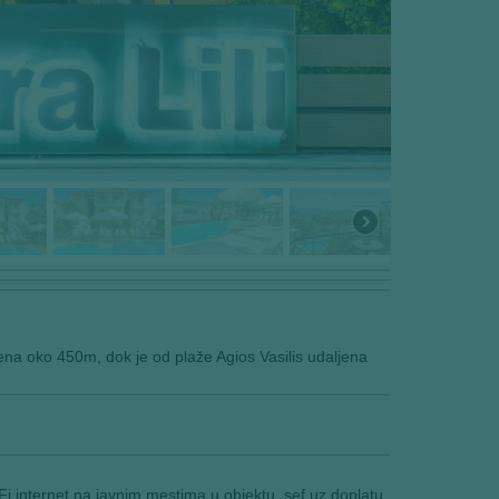
ena oko 450m, dok je od plaže Agios Vasilis udaljena
 internet na javnim mestima u objektu, sef uz doplatu,