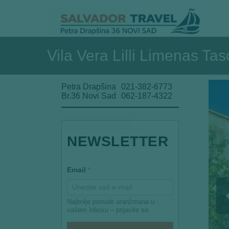
Vila Vera Lilli Limenas Tas
Petra Drapšina
021-382-6773
Br.36 Novi Sad
062-187-4322
E
NEWSLETTER
m
a
i
l
Email
*
E
m
a
i
Najbolje ponude aranžmana u
l
vašem inboxu – prijavite se.