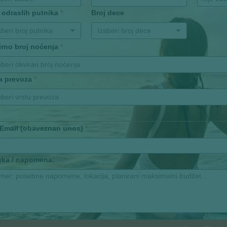
 odraslih putnika
*
Broj dece
aberi broj putnika
Izaberi broj dece
irno broj noćenja
*
aberi okviran broj noćenja
ta prevoza
*
aberi vrstu prevoza
 Email (obaveznan unos)
*
uka / napomena: