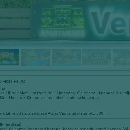
S HOTELA:
ija:
era Lili se nalazi u mirnom delu Limenasa. Od centra Limenasa je udalj
0m. Na oko 300m od vile se nalazi i autobuska stanica.
:
era Lili je od najbliže plaže Agios Vasilis udaljena oko 500m.
ki sadržaj:
oseduje bazen, bar pored bazena, baštu za sedenje pored bazena, Wi-Fi