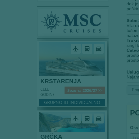
dok je
peškir
Sobe:
Vila r
tušem/
nalaze
Trokr
singl 
airplanemode_active
directions_bus
directions_car
Četvo
prosto
prosto
Uslug
Najam
KRSTARENJA
CELE
Pro
Sezona 2026/27 >>
GODINE
GRUPNO ILI INDIVIDUALNO
P
airplanemode_active
directions_bus
directions_car
Okv
GRČKA