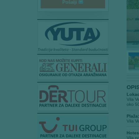
Pošalji
OPI
Lokac
Vila V
oko 50
Plaža
Vila V
Hotesl
Vila p