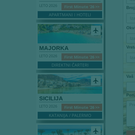
LETO 2026
First Minute '26 >>
Broj
APARTMANI I HOTELI
Iz
Okv
airplanemode_active
Iz
Vrs
MAJORKA
LETO 2026
First Minute '26 >>
Iz
DIREKTNI ČARTERI
Vaš
airplanemode_active
Por
SICILIJA
LETO 2026
First Minute '26 >>
KATANIJA / PALERMO
airplanemode_active