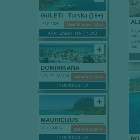
GULETI - Turska (16+)
AL
LETO 2026
First Minute '26 >>
Duga,
ARANŽMANI NA 7 NOĆI
hotel
goste
hotel
airplanemode_active
DOMINIKANA
NOV'25 - MAJ'26
Sezona 2026 >>
INDIVIDUALNO
airplanemode_active
MAURICIJUS
CELE GODINE
Sezona 2026 >>
INDIVIDUALNO
RO