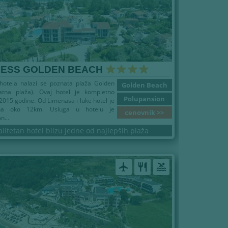
CESS GOLDEN BEACH
otela nalazi se poznata plaža Golden
Golden Beach
atna plaža). Ovaj hotel je kompletno
Polupansion
2015 godine. Od Limenasa i luke hotel je
na oko 12km. Usluga u hotelu je
cenovnik >>
n...
alitetan hotel blizu jedne od najlepših plaža
airplanemode_active
restaurant
pool