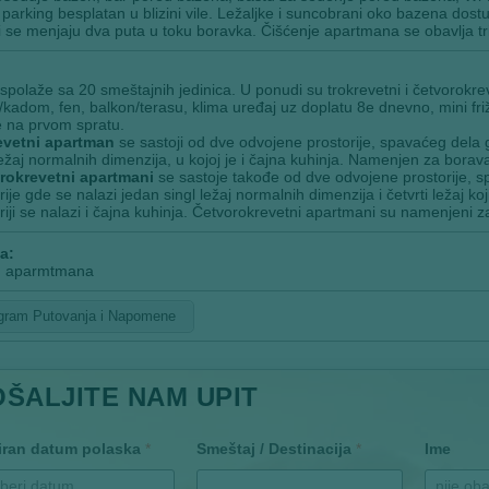
 parking besplatan u blizini vile. Ležaljke i suncobrani oko bazena dos
i se menjaju dva puta u toku boravka. Čišćenje apartmana se obavlja tr
aspolaže sa 20 smeštajnih jedinica. U ponudi su trokrevetni i četvorokr
kadom, fen, balkon/terasu, klima uređaj uz doplatu 8e dnevno, mini friž
 na prvom spratu.
evetni apartman
se sastoji od dve odvojene prostorije, spavaćeg dela gd
ležaj normalnih dimenzija, u kojoj je i čajna kuhinja. Namenjen za borav
rokrevetni apartmani
se sastoje takođe od dve odvojene prostorije, sp
rije gde se nalazi jedan singl ležaj normalnih dimenzija i četvrti ležaj ko
riji se nalazi i čajna kuhinja. Četvorokrevetni apartmani su namenjeni
a:
 aparmtmana
gram Putovanja i Napomene
OŠALJITE NAM UPIT
iran datum polaska
*
Smeštaj / Destinacija
*
Ime