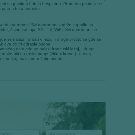
tupni su gostima hotela besplatno. Promena posteljine i
i puta u toku boravka.
evetni apartmani. Svi apartmani sadrže kupatilo sa
ider, čajnu kuhinju, SAT TV, WiFi. Svi apartmani se
e se nalazi francuski ležaj, i druge prostorije gde se
ak dve do tri odrasle osobe.
avaćeg dela gde se nalazi francuski ležaj, i druge
ji može biti na rasklapanje (žičani krevet). U ovoj
 za smeštaj maksimum četiri osobe.
Telefon