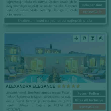
najpoznatijih plaža na ostrvu, Golden beach plaže.
Polupansion
Ovaj smeštajni objekat se nalazi na oko 5 minuta
hoda od mesta Skala Potamije. Usluga u hotelu
cenovnik >>
polupansion...
Kvalitetan hotel na jednoj od najlepših plaža
airplanemode_active
restaurant
local_bar
beach_access
ALEXANDRA ELEGANCE
Luksuzni hotel. Smešten između mesta Potos i
Potos - Pefkari
Pefkari, Upotreba ležaljki i suncobrana na plaži
Ultra All Inclusive
kao i pored bazena je besplatna za goste
hotela. Usluga u hotelu je ULTRA ALL
cenovnik >>
INCLUSIVE...