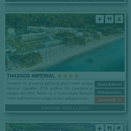
airplanemode_active
restaurant
pool
THASSOS IMPERIAL
Smešten na privatnoj peščanoj plaži, hotel novijeg
Skala Rahoni
datuma, izgrađen 2018 godine. Od Limenasa je
Polupansion
udaljen oko 8km. Nalazi se u mestu Skala Rachoni.
Hotel nudi kvalitetnu uslugu na bazi polupansiona...
cenovnik >>
Kvalitetan hotel na plaži
airplanemode_active
restaurant
beach_access