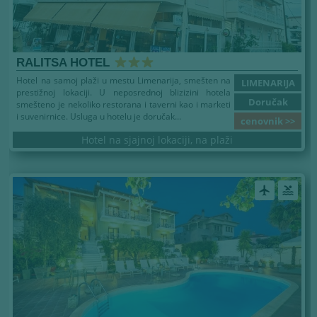
RALITSA HOTEL
Hotel na samoj plaži u mestu Limenarija, smešten na
LIMENARIJA
prestižnoj lokaciji. U neposrednoj blizizini hotela
Doručak
smešteno je nekoliko restorana i taverni kao i marketi
i suvenirnice. Usluga u hotelu je doručak...
cenovnik >>
Hotel na sjajnoj lokaciji, na plaži
airplanemode_active
pool