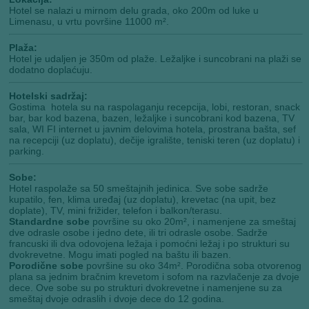
Hotel se nalazi u mirnom delu grada, oko 200m od luke u
Limenasu, u vrtu površine 11000 m².
Plaža:
Hotel je udaljen je 350m od plaže. Ležaljke i suncobrani na plaži se
dodatno doplaćuju.
Hotelski sadržaj:
Gostima hotela su na raspolaganju recepcija, lobi, restoran, snack
bar, bar kod bazena, bazen, ležaljke i suncobrani kod bazena, TV
sala, WI FI internet u javnim delovima hotela, prostrana bašta, sef
na recepciji (uz doplatu), dečije igralište, teniski teren (uz doplatu) i
parking.
Sobe:
Hotel raspolaže sa 50 smeštajnih jedinica. Sve sobe sadrže
kupatilo, fen, klima uređaj (uz doplatu), krevetac (na upit, bez
doplate), TV, mini frižider, telefon i balkon/terasu.
Standardne sobe
površine su oko 20m², i namenjene za smeštaj
dve odrasle osobe i jedno dete, ili tri odrasle osobe. Sadrže
francuski ili dva odovojena ležaja i pomoćni ležaj i po strukturi su
dvokrevetne. Mogu imati pogled na baštu ili bazen.
Porodične sobe
površine su oko 34m². Porodična soba otvorenog
plana sa jednim bračnim krevetom i sofom na razvlačenje za dvoje
dece. Ove sobe su po strukturi dvokrevetne i namenjene su za
smeštaj dvoje odraslih i dvoje dece do 12 godina.