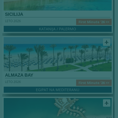
SICILIJA
LETO 2026
First Minute '26 >>
KATANIJA / PALERMO
airplanemode_active
ALMAZA BAY
LETO 2026
First Minute '26 >>
EGIPAT NA MEDITERANU
airplanemode_active