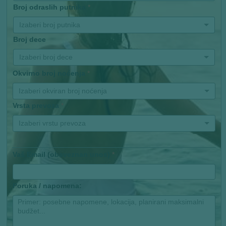
Broj odraslih putnika
*
Izaberi broj putnika
Broj dece
Izaberi broj dece
Okvirno broj noćenja
*
Izaberi okviran broj noćenja
Vrsta prevoza
*
Izaberi vrstu prevoza
Vaš Email (obaveznan unos)
*
Poruka / napomena: