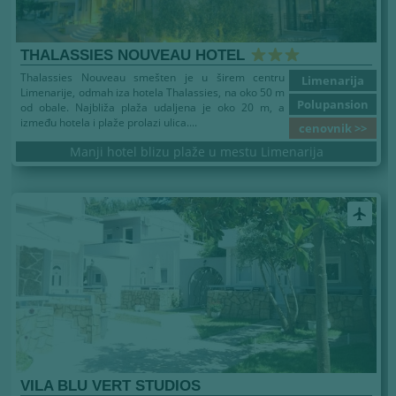
THALASSIES NOUVEAU HOTEL
Thalassies Nouveau smešten je u širem centru
Limenarija
Limenarije, odmah iza hotela Thalassies, na oko 50 m
Polupansion
od obale. Najbliža plaža udaljena je oko 20 m, a
između hotela i plaže prolazi ulica....
cenovnik >>
Manji hotel blizu plaže u mestu Limenarija
airplanemode_active
VILA BLU VERT STUDIOS