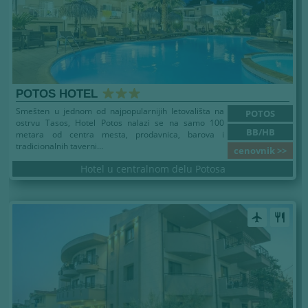
POTOS HOTEL
Smešten u jednom od najpopularnijih letovališta na
POTOS
ostrvu Tasos, Hotel Potos nalazi se na samo 100
BB/HB
metara od centra mesta, prodavnica, barova i
tradicionalnih taverni...
cenovnik >>
Hotel u centralnom delu Potosa
airplanemode_active
restaurant