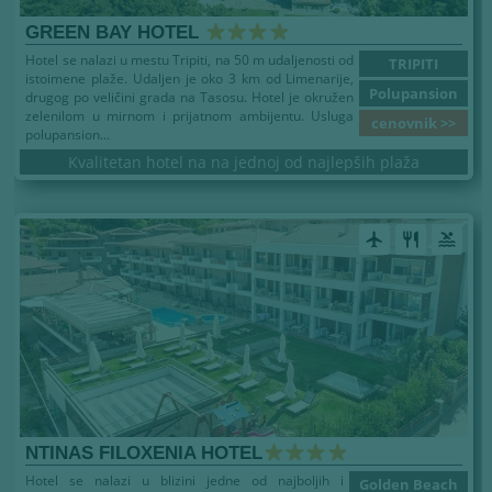
GREEN BAY HOTEL
Hotel se nalazi u mestu Tripiti, na 50 m udaljenosti od
TRIPITI
istoimene plaže. Udaljen je oko 3 km od Limenarije,
Polupansion
drugog po veličini grada na Tasosu. Hotel je okružen
zelenilom u mirnom i prijatnom ambijentu. Usluga
cenovnik >>
polupansion...
Kvalitetan hotel na na jednoj od najlepših plaža
airplanemode_active
restaurant
pool
NTINAS FILOXENIA HOTEL
Hotel se nalazi u blizini jedne od najboljih i
Golden Beach