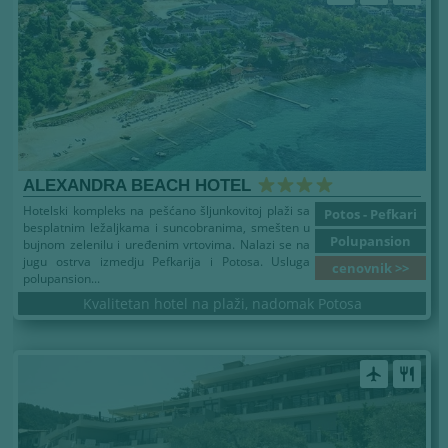
ALEXANDRA BEACH HOTEL
Hotelski kompleks na pešćano šljunkovitoj plaži sa
Potos - Pefkari
besplatnim ležaljkama i suncobranima, smešten u
Polupansion
bujnom zelenilu i uređenim vrtovima. Nalazi se na
jugu ostrva izmedju Pefkarija i Potosa. Usluga
cenovnik >>
polupansion...
Kvalitetan hotel na plaži, nadomak Potosa
airplanemode_active
restaurant