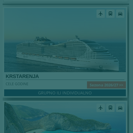
airplanemode_active
directions_bus
directions_car
KRSTARENJA
CELE GODINE
Sezona 2026/27 >>
GRUPNO ILI INDIVIDUALNO
airplanemode_active
directions_bus
directions_car