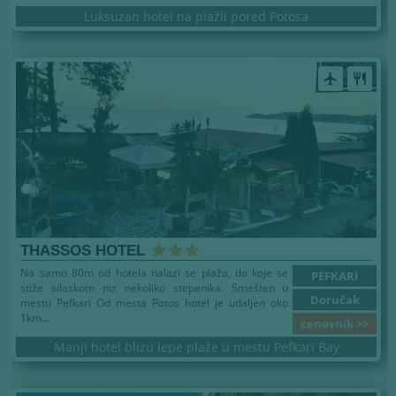
Luksuzan hotel na plažli pored Potosa
airplanemode_active
restaurant
THASSOS HOTEL
Na samo 80m od hotela nalazi se plaža, do koje se
PEFKARI
stiže silaskom niz nekoliko stepenika. Smešten u
Doručak
mestu Pefkari Od mesta Potos hotel je udaljen oko
1km...
cenovnik >>
Manji hotel blizu lepe plaže u mestu Pefkari Bay