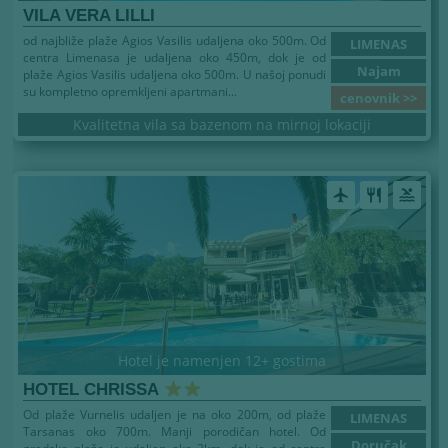
VILA VERA LILLI
od najbliže plaže Agios Vasilis udaljena oko 500m. Od
LIMENAS
centra Limenasa je udaljena oko 450m, dok je od
Najam
plaže Agios Vasilis udaljena oko 500m. U našoj ponudi
su kompletno opremkljeni apartmani...
cenovnik >>
Kvalitetna vila sa bazenom na mirnoj lokaciji
airplanemode_active
restaurant
pool
Hotel je namenjen 12+ gostima
HOTEL CHRISSA
Od plaže Vurnelis udaljen je na oko 200m, od plaže
LIMENAS
Tarsanas oko 700m. Manji porodičan hotel. Od
Doručak