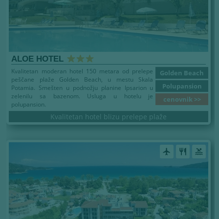
ALOE HOTEL
Kvalitetan moderan hotel 150 metara od prelepe
Golden Beach
peščane plaže Golden Beach, u mestu Skala
Polupansion
Potamia. Smešten u podnožju planine Ipsarion u
zelenilu sa bazenom. Usluga u hotelu je
cenovnik >>
polupansion.
Kvalitetan hotel blizu prelepe plaže
airplanemode_active
restaurant
pool