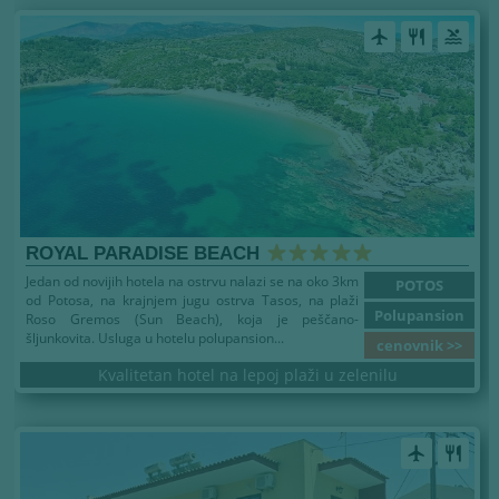
airplanemode_active
restaurant
pool
ROYAL PARADISE BEACH
Jedan od novijih hotela na ostrvu nalazi se na oko 3km
POTOS
od Potosa, na krajnjem jugu ostrva Tasos, na plaži
Polupansion
Roso Gremos (Sun Beach), koja je peščano-
šljunkovita. Usluga u hotelu polupansion...
cenovnik >>
Kvalitetan hotel na lepoj plaži u zelenilu
airplanemode_active
restaurant