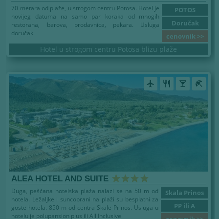
70 metara od plaže, u strogom centru Potosa. Hotel je
POTOS
novijeg datuma na samo par koraka od mnogih
Doručak
restorana, barova, prodavnica, pekara. Usluga
doručak
cenovnik >>
Hotel u strogom centru Potosa blizu plaže
airplanemode_active
restaurant
local_bar
beach_access
ALEA HOTEL AND SUITE
Duga, peščana hotelska plaža nalazi se na 50 m od
Skala Prinos
hotela. Ležaljke i suncobrani na plaži su besplatni za
PP ili A
goste hotela. 850 m od centra Skale Prinos. Usluga u
hotelu je polupansion plus ili All Inclusive