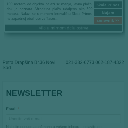
100 metara od objekta nalazi se manja, javna plaža,
Skala Prinos
dok je poznata Afroditina plaža udaljena oko 500
Najam
metara. Nalazi se u mirnom letovalištu Skala Prinos,
na zapadnoj obali ostrva Tasos...
cenovnik >>
Vila u mirnom delu ostrva
Petra Drapšina Br.36 Novi
021-382-6773 062-187-4322
Sad
*
NEWSLETTER
E
m
a
i
Email
*
l
E
m
a
Najbolje ponude aranžmana u vašem inboxu – prijavite se.