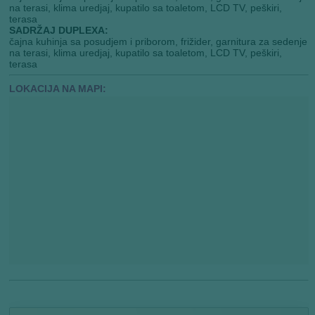
na terasi, klima uredjaj, kupatilo sa toaletom, LCD TV, peškiri,
terasa
SADRŽAJ DUPLEXA:
čajna kuhinja sa posudjem i priborom, frižider, garnitura za sedenje
na terasi, klima uredjaj, kupatilo sa toaletom, LCD TV, peškiri,
terasa
LOKACIJA NA MAPI: