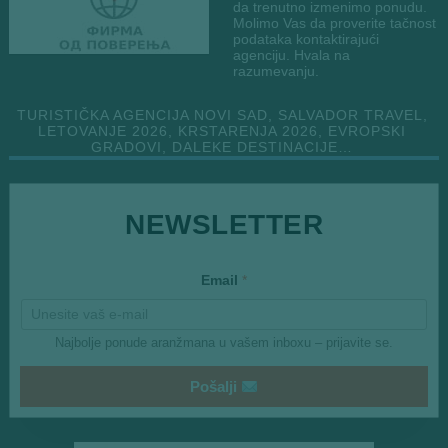
da trenutno izmenimo ponudu.
Molimo Vas da proverite tačnost
podataka kontaktirajući
agenciju. Hvala na
razumevanju.
TURISTIČKA AGENCIJA NOVI SAD, SALVADOR TRAVEL,
LETOVANJE 2026, KRSTARENJA 2026, EVROPSKI
GRADOVI, DALEKE DESTINACIJE…
*
NEWSLETTER
E
m
a
i
Email
*
l
Najbolje ponude aranžmana u vašem inboxu – prijavite se.
Pošalji