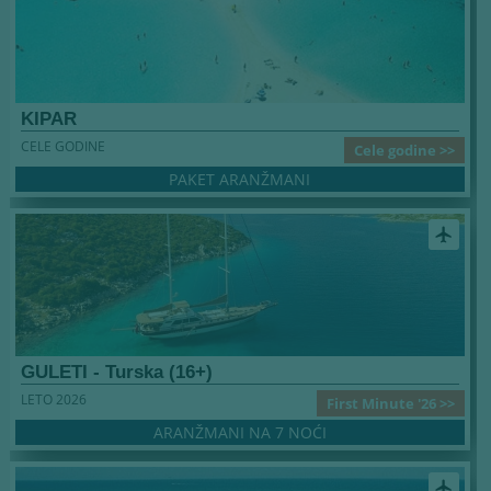
KIPAR
CELE GODINE
Cele godine >>
PAKET ARANŽMANI
airplanemode_active
GULETI - Turska (16+)
LETO 2026
First Minute '26 >>
ARANŽMANI NA 7 NOĆI
airplanemode_active