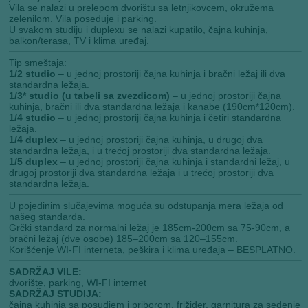
Vila se nalazi u prelepom dvorištu sa letnjikovcem, okružema
zelenilom. Vila poseduje i parking.
U svakom studiju i duplexu se nalazi kupatilo, čajna kuhinja,
balkon/terasa, TV i klima uređaj.
Tip smeštaja
:
1/2 studio
– u jednoj prostoriji čajna kuhinja i bračni ležaj ili dva
standardna ležaja.
1/3* studio (u tabeli sa zvezdicom)
– u jednoj prostoriji čajna
kuhinja, bračni ili dva standardna ležaja i kanabe (190cm*120cm).
1/4 studio
– u jednoj prostoriji čajna kuhinja i četiri standardna
ležaja.
1/4 duplex
– u jednoj prostoriji čajna kuhinja, u drugoj dva
standardna ležaja, i u trećoj prostoriji dva standardna ležaja.
1/5 duplex
– u jednoj prostoriji čajna kuhinja i standardni ležaj, u
drugoj prostoriji dva standardna ležaja i u trećoj prostoriji dva
standardna ležaja.
U pojedinim slučajevima moguća su odstupanja mera ležaja od
našeg standarda.
Grčki standard za normalni ležaj je 185cm-200cm sa 75-90cm, a
bračni ležaj (dve osobe) 185–200cm sa 120–155cm.
Korišćenje WI-FI interneta, peškira i klima uređaja – BESPLATNO.
SADRŽAJ VILE:
dvorište, parking, WI-FI internet
SADRŽAJ STUDIJA:
čajna kuhinja sa posudjem i priborom, frižider, garnitura za sedenje