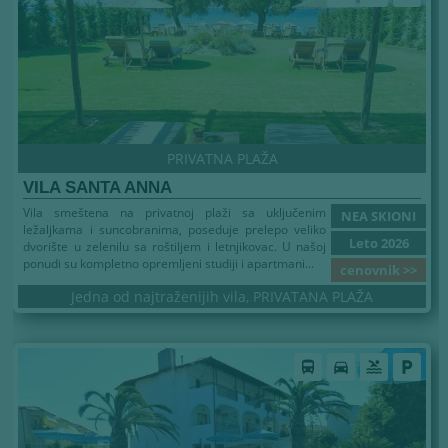
PRIVATNA PLAŽA
VILA SANTA ANNA
Vila smeštena na privatnoj plaži sa uključenim
NEA SKIONI
ležaljkama i suncobranima, poseduje prelepo veliko
Leto 2026
dvorište u zelenilu sa roštiljem i letnjikovac. U našoj
ponudi su kompletno opremljeni studiji i apartmani...
cenovnik >>
Jedna od najtraženijih vila, PRIVATANA PLAŽA
Leto 2026
directions_bus
directions_car
pool
local_parking