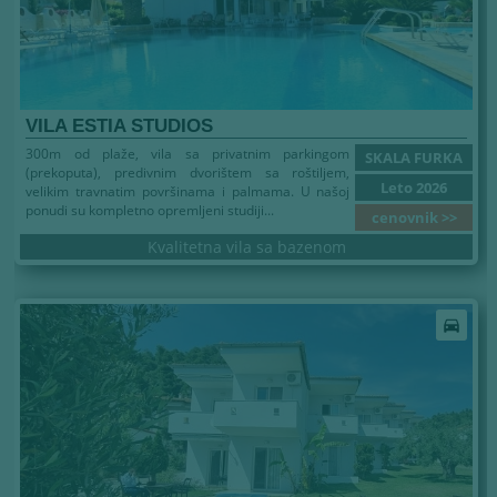
VILA ESTIA STUDIOS
300m od plaže, vila sa privatnim parkingom
SKALA FURKA
(prekoputa), predivnim dvorištem sa roštiljem,
Leto 2026
velikim travnatim površinama i palmama. U našoj
ponudi su kompletno opremljeni studiji...
cenovnik >>
Kvalitetna vila sa bazenom
Leto 2026
directions_car