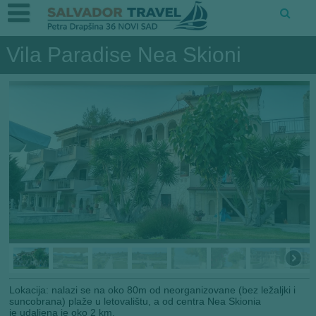
Vila Paradise Nea Skioni
Lokacija: nalazi se na oko 80m od neorganizovane (bez ležaljki i
suncobrana) plaže u letovalištu, a od centra Nea Skionia
je udaljena je oko 2 km.