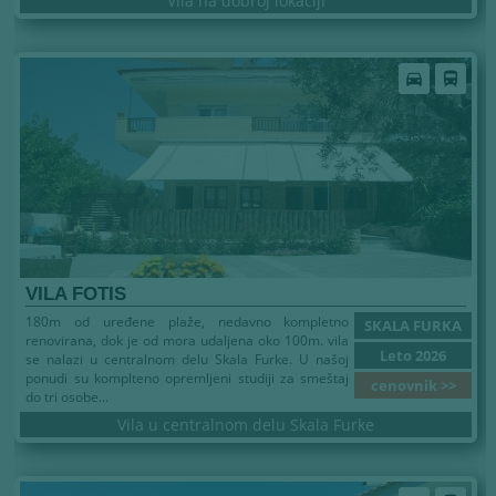
Vila na dobroj lokaciji
Leto 2026
directions_car
directions_bus
VILA FOTIS
180m od uređene plaže, nedavno kompletno
SKALA FURKA
renovirana, dok je od mora udaljena oko 100m. vila
Leto 2026
se nalazi u centralnom delu Skala Furke. U našoj
ponudi su komplteno opremljeni studiji za smeštaj
cenovnik >>
do tri osobe...
Vila u centralnom delu Skala Furke