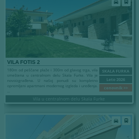
Leto 2026
directions_car
directions_bus
VILA FOTIS 2
180m od peščane plaže i 300m od glavog trga, vila
SKALA FURKA
smeštena u centralnom delu Skala Furke. Vila je
Leto 2026
novoizgrađena. U našoj ponudi su kompletno
opremljeni apartmani modernog izgleda i uređenja.
cenovnik >>
...
Vila u centralnom delu Skala Furke
Leto 2026
directions_car
directions_bus