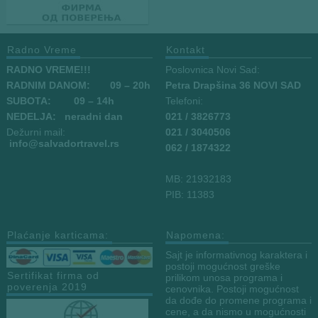
Radno Vreme
Kontakt
RADNO VREME!!!
Poslovnica Novi Sad:
RADNIM DANOM:
09
– 20h
Petra Drapšina 36 NOVI SAD
SUBOTA: 09 – 14h
Telefoni:
NEDELJA: neradni dan
021 / 3826773
Dežurni mail:
021 / 3040506
info
@salvadortravel.rs
062 / 1874322
MB: 21932183
PIB: 11383
Plaćanje karticama:
Napomena:
Sajt je informativnog karaktera i
postoji mogućnost greške
Sertifikat firma od
prilikom unosa programa i
poverenja 2019
cenovnika. Postoji mogućnost
da dođe do promene programa i
cene, a da nismo u mogućnosti