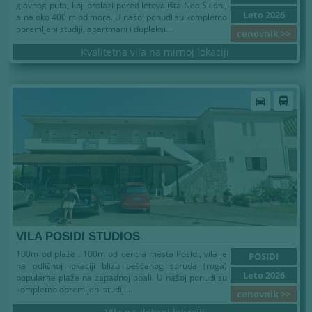
glavnog puta, koji prolazi pored letovališta Nea Skioni,
Leto 2026
a na oko 400 m od mora. U našoj ponudi su kompletno
opremljeni studiji, apartmani i dupleksi....
cenovnik >>
Kvalitetna vila na mirnoj lokaciji
Leto 2026
directions_car
directions_bus
VILA POSIDI STUDIOS
100m od plaže i 100m od centra mesta Posidi, vila je
POSIDI
na odličnoj lokaciji blizu peščanog spruda (roga)
Leto 2026
popularne plaže na zapadnoj obali. U našoj ponudi su
kompletno opremljeni studiji...
cenovnik >>