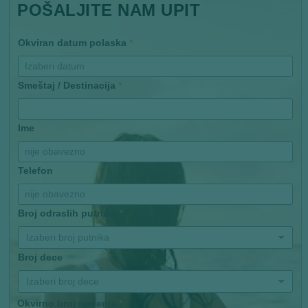
POŠALJITE NAM UPIT
Okviran datum polaska
*
Smeštaj / Destinacija
*
Ime
Telefon
Broj odraslih putnika
*
Izaberi broj putnika
Broj dece
Izaberi broj dece
Okvirno broj noćenja
*