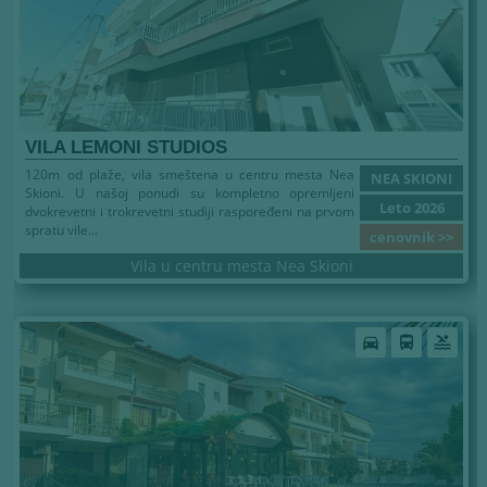
VILA LEMONI STUDIOS
120m od plaže, vila smeštena u centru mesta Nea
NEA SKIONI
Skioni. U našoj ponudi su kompletno opremljeni
Leto 2026
dvokrevetni i trokrevetni studiji raspoređeni na prvom
spratu vile...
cenovnik >>
Vila u centru mesta Nea Skioni
Leto 2026
directions_car
directions_bus
pool