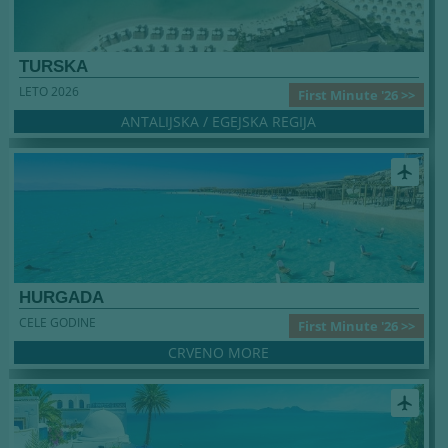
TURSKA
LETO 2026
First Minute '26 >>
ANTALIJSKA / EGEJSKA REGIJA
airplanemode_active
HURGADA
CELE GODINE
First Minute '26 >>
CRVENO MORE
airplanemode_active