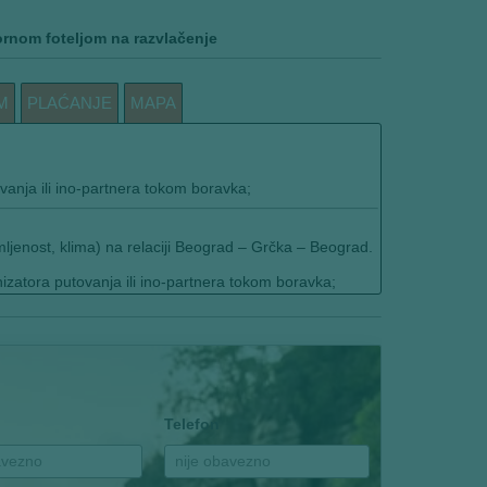
ornom foteljom na razvlačenje
M
PLAĆANJE
MAPA
vanja ili ino-partnera tokom boravka;
mljenost, klima) na relaciji Beograd – Grčka – Beograd.
izatora putovanja ili ino-partnera tokom boravka;
Telefon