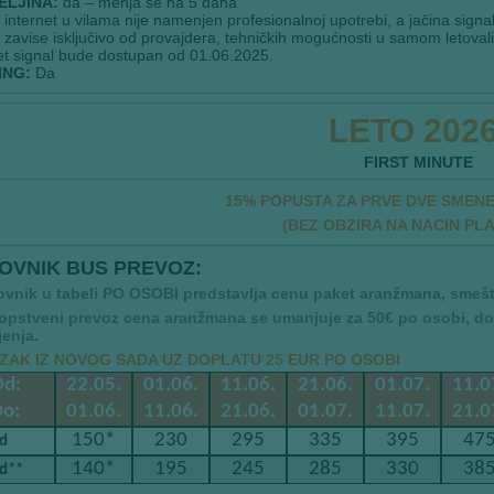
ELJINA:
da – menja se na 5 dana
:
internet u vilama nije namenjen profesionalnoj upotrebi, a jačina signala
zavise isključivo od provajdera, tehničkih mogućnosti u samom letovališt
et signal bude dostupan od 01.06.2025.
ING:
Da
LETO 2026
FIRST MINUTE
15% POPUSTA ZA PRVE DVE SMENE 
(BEZ OBZIRA NA NACIN PL
OVNIK BUS PREVOZ:
ovnik u tabeli PO OSOBI predstavlja cenu paket aranžmana, smešt
sopstveni prevoz cena aranžmana se umanjuje za 50€ po osobi, 
enja.
ZAK IZ NOVOG SADA UZ DOPLATU 25 EUR PO OSOBI
d:
22.05.
01.06.
11.06.
21.06.
01.07.
11.0
o:
01.06.
11.06.
21.06.
01.07.
11.07.
21.0
150*
230
295
335
395
47
td
140*
195
245
285
330
38
td**