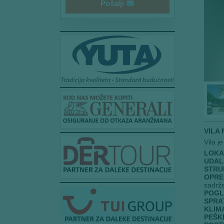
Pošalji
a
i
l
VILA
Vila j
LOKA
UDAL
STRU
OPRE
sadrže
POGL
SPRA
KLIM
PEŠKI