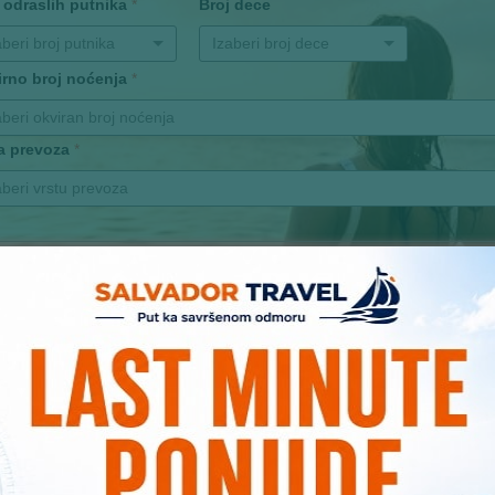
 odraslih putnika
*
Broj dece
aberi broj putnika
Izaberi broj dece
irno broj noćenja
*
aberi okviran broj noćenja
ta prevoza
*
aberi vrstu prevoza
 Email (obaveznan unos)
*
uka / napomena:
Pošalji