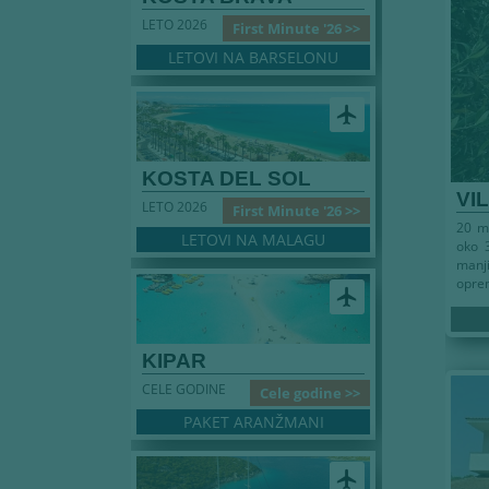
LETO 2026
First Minute '26 >>
LETOVI NA BARSELONU
airplanemode_active
KOSTA DEL SOL
VI
LETO 2026
First Minute '26 >>
20 me
LETOVI NA MALAGU
oko 3
manj
oprem
airplanemode_active
KIPAR
CELE GODINE
Cele godine >>
Leto
PAKET ARANŽMANI
airplanemode_active