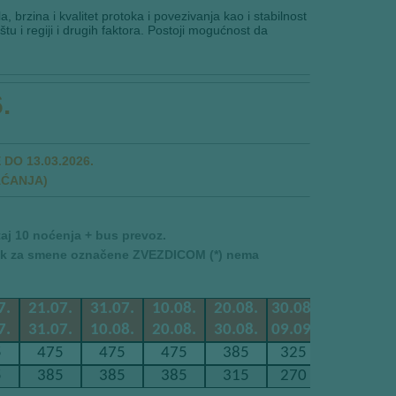
, brzina i kvalitet protoka i povezivanja kao i stabilnost
u i regiji i drugih faktora. Postoji mogućnost da
.
DO 13.03.2026.
AĆANJA)
aj 10 noćenja + bus prevoz.
dok za smene označene ZVEZDICOM (*) nema
7.
21.07.
31.07.
10.08.
20.08.
30.08.
09.09.
19
7.
31.07.
10.08.
20.08.
30.08.
09.09.
19.09.
29
5
475
475
475
385
325
230*
1
5
385
385
385
315
270
220*
1