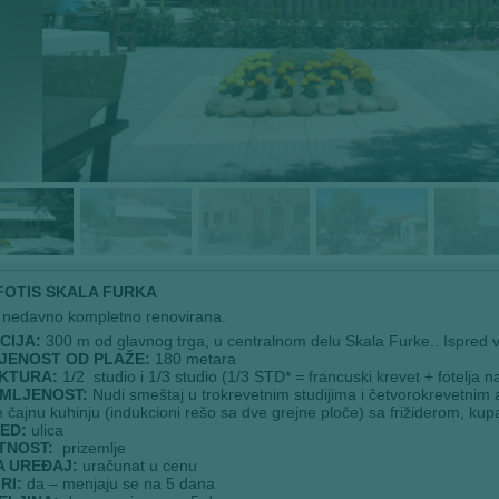
 FOTIS SKALA FURKA
e nedavno kompletno renovirana.
CIJA:
300 m od glavnog trga, u centralnom delu Skala Furke.. Ispred vi
JENOST OD PLAŽE:
180 metara
KTURA:
1/2 studio i 1/3 studio (1/3 STD* = francuski krevet + fotelja n
MLJENOST:
Nudi smeštaj u trokrevetnim studijima i četvorokrevetnim
 čajnu kuhinju (indukcioni rešo sa dve grejne ploče) sa frižiderom, kup
ED:
ulica
TNOST:
prizemlje
A UREĐAJ:
uračunat u cenu
RI:
da – menjaju se na 5 dana