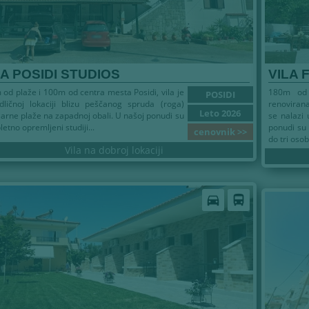
LA POSIDI STUDIOS
VILA 
od plaže i 100m od centra mesta Posidi, vila je
180m od 
POSIDI
ličnoj lokaciji blizu peščanog spruda (roga)
renovirana
Leto 2026
arne plaže na zapadnoj obali. U našoj ponudi su
se nalazi
etno opremljeni studiji...
ponudi su 
cenovnik >>
do tri osob
Vila na dobroj lokaciji
 2026
directions_car
directions_bus
Leto 202