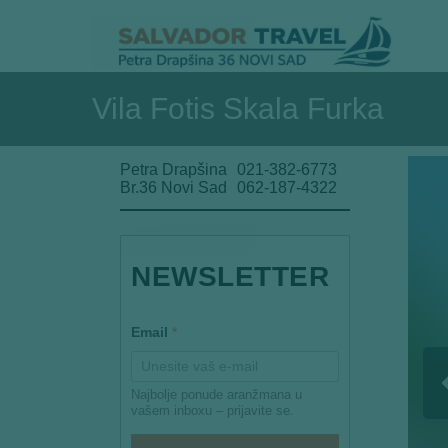
Vila Fotis Skala Furka
Petra Drapšina
021-382-6773
Br.36 Novi Sad
062-187-4322
E
NEWSLETTER
m
a
i
l
Email
*
E
m
a
i
Najbolje ponude aranžmana u
l
vašem inboxu – prijavite se.
E
m