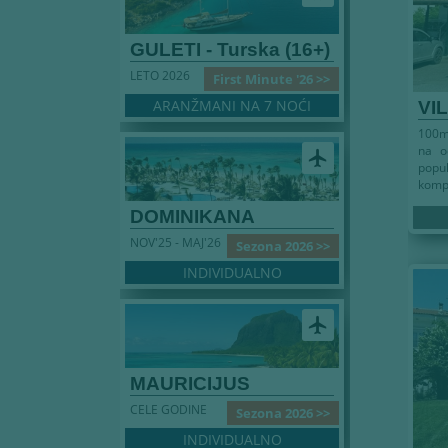
GULETI - Turska (16+)
LETO 2026
First Minute '26 >>
ARANŽMANI NA 7 NOĆI
VI
100m 
na od
airplanemode_active
popul
kompl
DOMINIKANA
NOV'25 - MAJ'26
Sezona 2026 >>
INDIVIDUALNO
Leto
airplanemode_active
MAURICIJUS
CELE GODINE
Sezona 2026 >>
INDIVIDUALNO