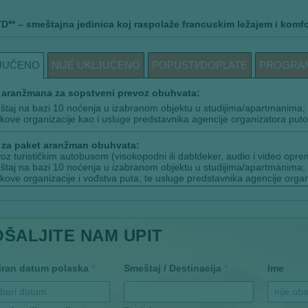
TD** – smeštajna jedinica koj raspolaže francuskim ležajem i komf
JUČENO
NIJE UKLJUČENO
POPUSTI/DOPLATE
PROGRA
aranžmana za sopstveni prevoz obuhvata:
taj na bazi 10 noćenja u izabranom objektu u studijima/apartmanima;
kove organizacije kao i usluge predstavnika agencije organizatora puto
za paket aranžman obuhvata:
oz turističkim autobusom (visokopodni ili dabldeker, audio i video opre
taj na bazi 10 noćenja u izabranom objektu u studijima/apartmanima;
kove organizacije i vođstva puta, te usluge predstavnika agencije organ
OŠALJITE NAM UPIT
iran datum polaska
*
Smeštaj / Destinacija
*
Ime