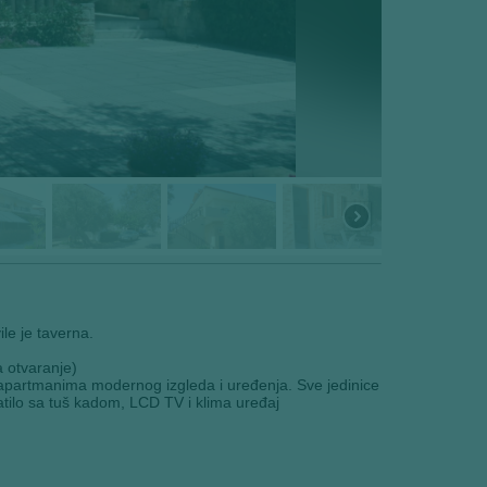
le je taverna.
a otvaranje)
 apartmanima modernog izgleda i uređenja. Sve jedinice
atilo sa tuš kadom, LCD TV i klima uređaj