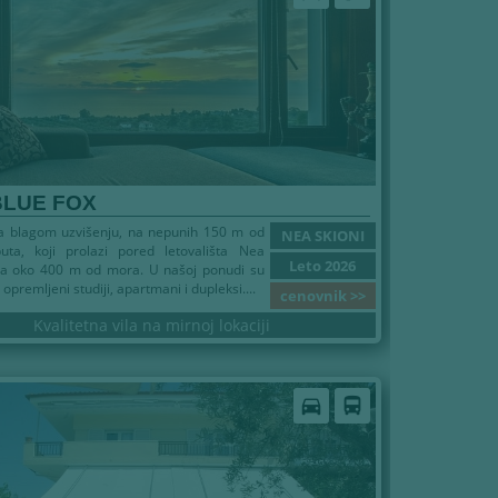
BLUE FOX
na blagom uzvišenju, na nepunih 150 m od
NEA SKIONI
uta, koji prolazi pored letovališta Nea
Leto 2026
 na oko 400 m od mora. U našoj ponudi su
premljeni studiji, apartmani i dupleksi....
cenovnik >>
Kvalitetna vila na mirnoj lokaciji
6
directions_car
directions_bus