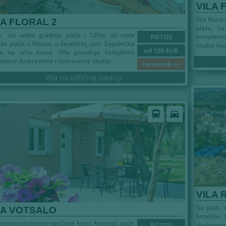
VILA 
Vila Flora
LA FLORAL 2
plaže, na
 od velike gradske plaže i 120m od male
POTOS
kompletno
ke plaže u Potosu, u šetališnoj zoni. Zajednička
studije ka
od 159 EUR
sa na vrhu krova. Vila poseduje kompletno
ljene dvokrevetne i trokrevetne studije...
cenovnik >>
Vila na odličnoj lokaciji
directions_bus
directions_car
VILA 
Na plaži. 
LA VOTSALO
šetalište
etara od prelepe peščane Agios Antonios plaže
POTOS
dvokreve