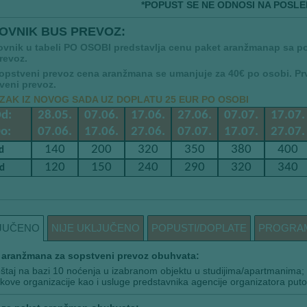
*POPUST SE NE ODNOSI NA POSLE
OVNIK BUS PREVOZ:
ovnik u tabeli PO OSOBI predstavlja cenu paket aranžmanap sa po
revoz.
sopstveni prevoz cena aranžmana se umanjuje za 40€ po osobi. P
veni prevoz.
ZAK IZ NOVOG SADA UZ DOPLATU 25 EUR PO OSOBI
d:
28.05.
07.06.
17.06.
27.06.
07.07.
17.07.
o:
07.06.
17.06.
27.06.
07.07.
17.07.
27.07.
140
200
320
350
380
400
d
120
150
240
290
320
340
td
JUČENO
NIJE UKLJUČENO
POPUSTI/DOPLATE
PROGRA
aranžmana za sopstveni prevoz obuhvata:
taj na bazi 10 noćenja u izabranom objektu u studijima/apartmanima;
kove organizacije kao i usluge predstavnika agencije organizatora puto