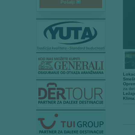
Pošalji
Lokac
Smešt
Opre
za deta
Ležaj
Klima