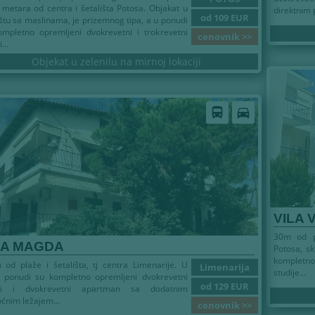
 metara od centra i šetališta Potosa. Objakat u
direktnim 
od 109 EUR
štu sa maslinama, je prizemnog tipa, a u ponudi
mpletno opremljeni dvokrevetni i trokrevetni
cenovnik >>
...
Objekat u zelenilu na mirnoj lokaciji
directions_bus
directions_car
VILA 
30m od p
LA MAGDA
Potosa, sk
kompletno
od plaže i šetališta, tj centra Limenarije. U
Limenarija
studije...
j ponudi su kompletno opremljeni dvokrevetni
od 129 EUR
iji i dvokrevetni apartman sa dodatnim
nim ležajem...
cenovnik >>