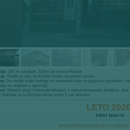
ija:
250 m od plaže. 100m od centra Potosa
aj:
Studiji za dve, tri ili četiri osobe na prvom spratu.
ma:
Svi studiji imaju kuhinje na terasama koje su potpuno ograđene i zaš
lje se raspitati u agenciji).
evi:
Klasični singl i francuski ležajevi, u četvorokrevetnim studijina dva s
:
Doplata za korišćenje klime iznosi 5 eur dnevno.
LETO 2026
FIRST MINUTE
10% POPUSTA ZA UPLATU U CELOSTI