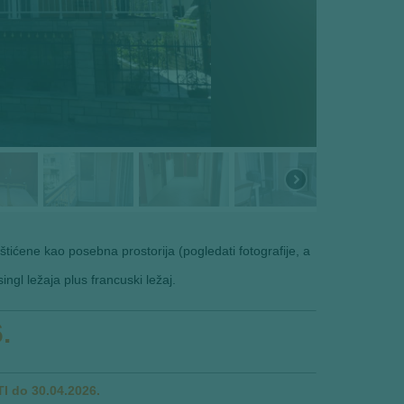
tićene kao posebna prostorija (pogledati fotografije, a
ingl ležaja plus francuski ležaj.
.
 do 30.04.2026.