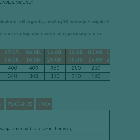
DNJE 2 SMENE*
laskom iz Beograda, smeštaj 10 noćenja + trajekt +
rve dve i zadnje dve smene nemaju umanjenje za
27.07.
06.08.
16.08.
26.08.
05.09.
15.09.
06.08.
16.08.
26.08.
06.09.
15.09.
25.09.
400
400
380
280
210
190
340
340
310
240
180
160
M
PLAĆANJE
MAPA
vanja ili ino-partnera tokom boravka;