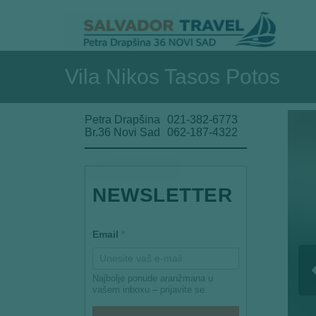
Vila Nikos Tasos Potos
Petra Drapšina
021-382-6773
Br.36 Novi Sad
062-187-4322
NEWSLETTER
*
Email
*
Najbolje ponude aranžmana u
vašem inboxu – prijavite se.