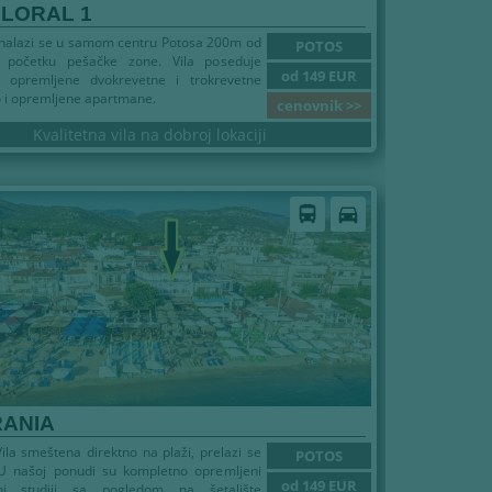
FLORAL 1
l nalazi se u samom centru Potosa 200m od
POTOS
 početku pešačke zone. Vila poseduje
od 149 EUR
 opremljene dvokrevetne i trokrevetne
o i opremljene apartmane.
cenovnik >>
Kvalitetna vila na dobroj lokaciji
directions_bus
directions_car
RANIA
Vila smeštena direktno na plaži, prelazi se
POTOS
. U našoj ponudi su kompletno opremljeni
od 149 EUR
tni studiji sa pogledom na šetalište