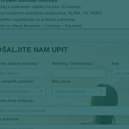
za paket aranžman obuhvata:
taj u izabranom objektu na bazi 10 noćenja
oz modernim turističkim autobusima, KLIMA, TV, VIDEO
letnu organizaciju uz pratioca putovanja
kt na relaciji Keramoti – Limenas – Keramoti
OŠALJITE NAM UPIT
iran datum polaska
*
Smeštaj / Destinacija
*
Ime
 odraslih putnika
*
Broj dece
aberi broj putnika
Izaberi broj dece
irno broj noćenja
*
aberi okviran broj noćenja
ta prevoza
*
aberi vrstu prevoza