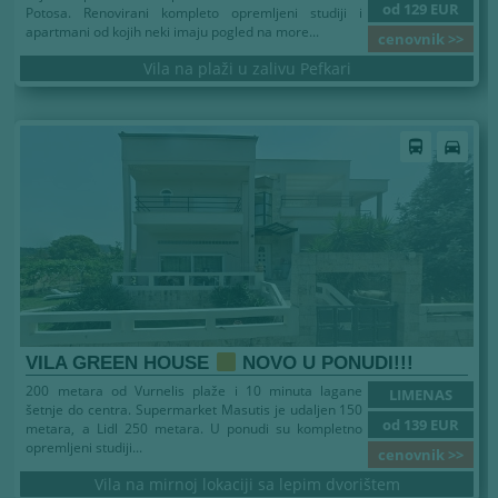
od 129 EUR
Potosa. Renovirani kompleto opremljeni studiji i
apartmani od kojih neki imaju pogled na more...
cenovnik >>
Vila na plaži u zalivu Pefkari
Leto 2026
directions_bus
directions_car
VILA GREEN HOUSE
NOVO U PONUDI!!!
200 metara od Vurnelis plaže i 10 minuta lagane
LIMENAS
šetnje do centra. Supermarket Masutis je udaljen 150
od 139 EUR
metara, a Lidl 250 metara. U ponudi su kompletno
opremljeni studiji...
cenovnik >>
Vila na mirnoj lokaciji sa lepim dvorištem