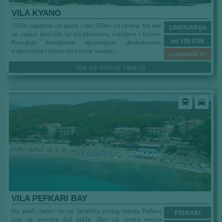
VILA KYANO
150m udaljena od plaže i oko 500m od centra. Iza vile
LIMENARIJA
se nalazi dvorište sa letnjikovcem, roštiljem i tušem.
od 139 EUR
Poseduje kompletno opremljene dvokrevetne,
trokrevetne i četverokrevetne studije...
cenovnik >>
Vila na mirnoj lokaciji
Leto 2026
directions_bus
directions_car
VILA PEFKARI BAY
Na plaži, nalazi se na šetalištu malog mesta Pefkari
PEFKARI
koje se prostire duž plaže. 2km od centra mesta