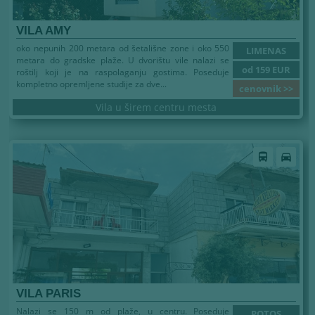
VILA AMY
oko nepunih 200 metara od šetališne zone i oko 550
LIMENAS
metara do gradske plaže. U dvorištu vile nalazi se
od 159 EUR
roštilj koji je na raspolaganju gostima. Poseduje
kompletno opremljene studije za dve...
cenovnik >>
Vila u širem centru mesta
Leto 2026
directions_bus
directions_car
VILA PARIS
Nalazi se 150 m od plaže, u centru. Poseduje
POTOS