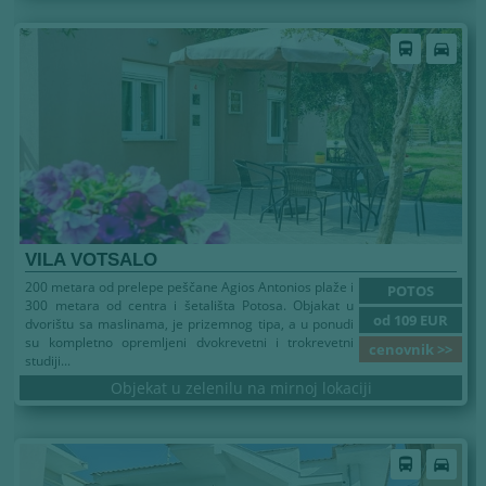
Leto 2026
directions_bus
directions_car
VILA VOTSALO
200 metara od prelepe peščane Agios Antonios plaže i
POTOS
300 metara od centra i šetališta Potosa. Objakat u
od 109 EUR
dvorištu sa maslinama, je prizemnog tipa, a u ponudi
su kompletno opremljeni dvokrevetni i trokrevetni
cenovnik >>
studiji...
Objekat u zelenilu na mirnoj lokaciji
Leto 2026
directions_bus
directions_car