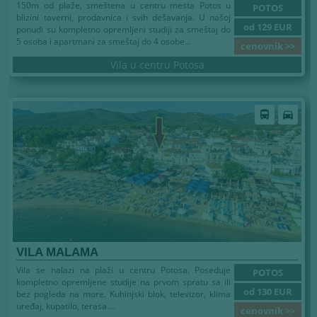
150m od plaže, smeštena u centru mesta Potos u
POTOS
blizini taverni, prodavnica i svih dešavanja. U našoj
od 129 EUR
ponudi su kompletno opremljeni studiji za smeštaj do
5 osoba i apartmani za smeštaj do 4 osobe...
cenovnik >>
Vila u centru Potosa
directions_bus
directions_car
VILA MALAMA
Vila se nalazi na plaži u centru Potosa. Poseduje
POTOS
kompletno opremljene studije na prvom spratu sa ili
od 130 EUR
bez pogleda na more. Kuhinjski blok, televizor, klima
uređaj, kupatilo, terasa....
cenovnik >>