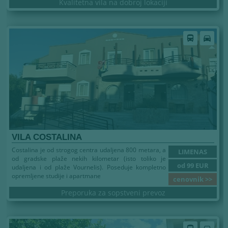
Kvalitetna vila na dobroj lokaciji
Leto 2026
directions_bus
directions_car
VILA COSTALINA
Costalina je od strogog centra udaljena 800 metara, a
LIMENAS
od gradske plaže nekih kilometar (isto toliko je
od 99 EUR
udaljena i od plaže Vournelis). Poseduje kompletno
opremljene studije i apartmane
cenovnik >>
Preporuka za sopstveni prevoz
Leto 2026