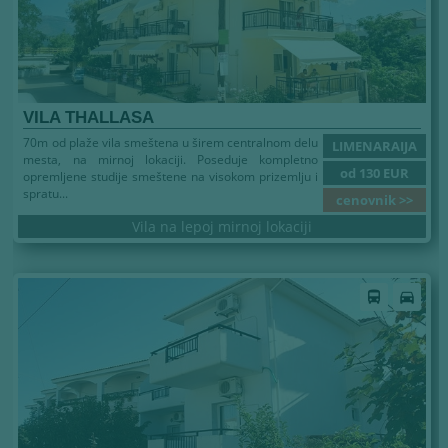
VILA THALLASA
70m od plaže vila smeštena u širem centralnom delu
LIMENARAIJA
mesta, na mirnoj lokaciji. Poseduje kompletno
od 130 EUR
opremljene studije smeštene na visokom prizemlju i
spratu...
cenovnik >>
Vila na lepoj mirnoj lokaciji
Leto 2026
directions_bus
directions_car