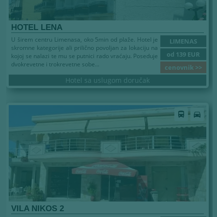
HOTEL LENA
U širem centru Limenasa, oko 5min od plaže. Hotel je
LIMENAS
skromne kategorije ali prilično povoljan za lokaciju na
od 139 EUR
kojoj se nalazi te mu se putnici rado vraćaju. Poseduje
dvokrevetne i trokrevetne sobe...
cenovnik >>
Hotel sa uslugom doručak
directions_bus
directions_car
VILA NIKOS 2