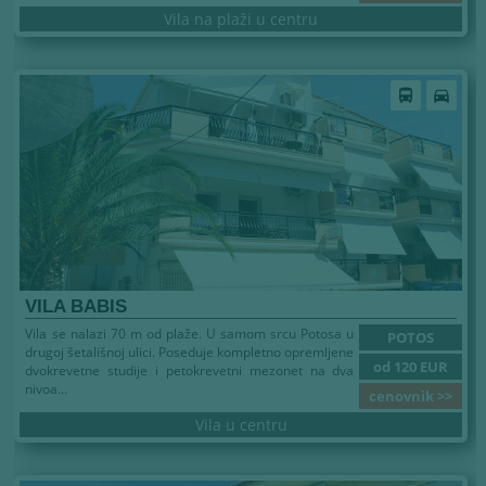
Vila na plaži u centru
directions_bus
directions_car
VILA BABIS
Vila se nalazi 70 m od plaže. U samom srcu Potosa u
POTOS
drugoj šetališnoj ulici. Poseduje kompletno opremljene
od 120 EUR
dvokrevetne studije i petokrevetni mezonet na dva
nivoa...
cenovnik >>
Vila u centru