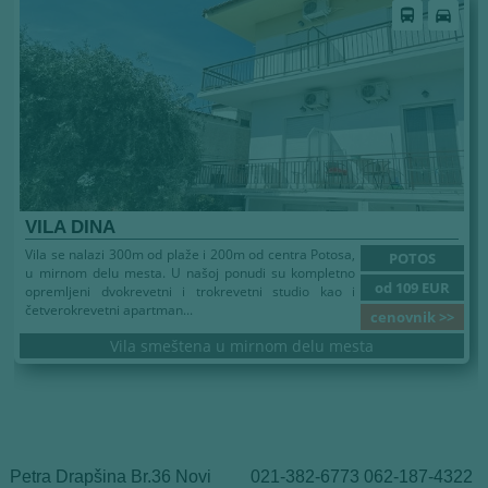
directions_bus
directions_car
VILA DINA
Vila se nalazi 300m od plaže i 200m od centra Potosa,
POTOS
u mirnom delu mesta. U našoj ponudi su kompletno
od 109 EUR
opremljeni dvokrevetni i trokrevetni studio kao i
četverokrevetni apartman...
cenovnik >>
Vila smeštena u mirnom delu mesta
Petra Drapšina Br.36 Novi
021-382-6773 062-187-4322