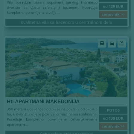
Vila poseduje bazen, sopstveni parking i prelepo
od 129 EUR
dvorište sa dosta zelenila i bazenom. Poseduje
kompletno opremljene studije....
cenovnik >>
Kvalitetna vila sa bazenom u centralnom delu
Leto 2026
directions_bus
directions_car
pool
Htl APARTMANI MAKEDONIJA
350 metara udaljenosti od plaže na površini od oko 4.5
POTOS
ha, u dvorištu koje je pokriveno maslinama i palmama.
od 130 EUR
Poseduje kompletno opremljene četverokrevetne
apartmane...
cenovnik >>