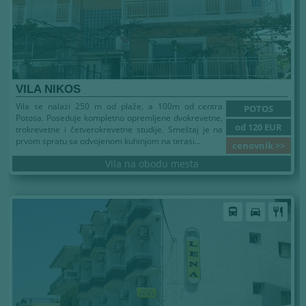
VILA NIKOS
Vila se nalazi 250 m od plaže, a 100m od centra
POTOS
Potosa. Poseduje kompletno opremljene dvokrevetne,
od 120 EUR
trokrevetne i četverokrevetne studije. Smeštaj je na
prvom spratu sa odvojenom kuhinjom na terasi...
cenovnik >>
Vila na obodu mesta
Leto 2026
directions_bus
directions_car
restaurant