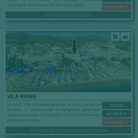
opremljene dvokrevetne i trokrevetne studije...
cenovnik >>
Vila na odličnoj lokaciji
Leto 2026
directions_bus
directions_car
VILA RANIA
Na plaži. Vila smeštena direktno na plaži, prelazi se
POTOS
šetalište. U našoj ponudi su kompletno opremljeni
od 149 EUR
dvokrevetni studiji sa pogledom na šetalište direktnim
pogledom na more...
cenovnik >>
Vila na plaži u strogom centru Potosa