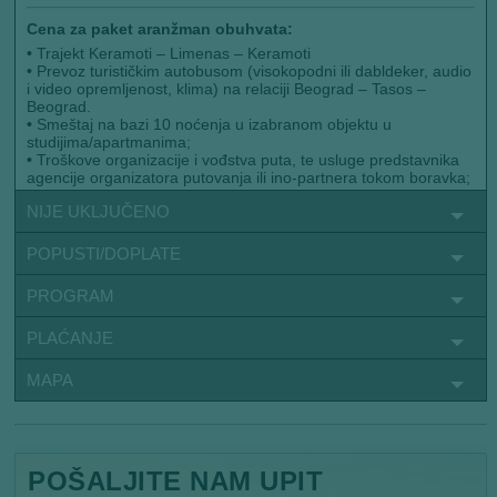
Cena za paket aranžman obuhvata:
•
Trajekt Keramoti – Limenas – Keramoti
•
Prevoz turističkim autobusom (visokopodni ili dabldeker, audio
i video opremljenost, klima) na relaciji Beograd – Tasos –
Beograd.
•
Smeštaj na bazi 10 noćenja u izabranom objektu u
studijima/apartmanima;
•
Troškove organizacije i vođstva puta, te usluge predstavnika
agencije organizatora putovanja ili ino-partnera tokom boravka;
NIJE UKLJUČENO
POPUSTI/DOPLATE
PROGRAM
PLAĆANJE
MAPA
POŠALJITE NAM UPIT