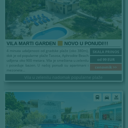
VILA MARTI GARDEN
NOVO U PONUDI!!!
4 minuta udaljenosti od gradske plaže (oko 380m),
SKALA PRINOS
dok je od popularne plaže Tasosa, Aphrodite Beach
od 99 EUR
udljena oko 900 metara. Vila je smeštena u zelenilu
i poseduje bazen. U našoj ponudi su apartmani i
cenovnik >>
mezonete...
Vila u zelenilu nadomak popularne plaže
Leto 2026
directions_bus
directions_car
pool