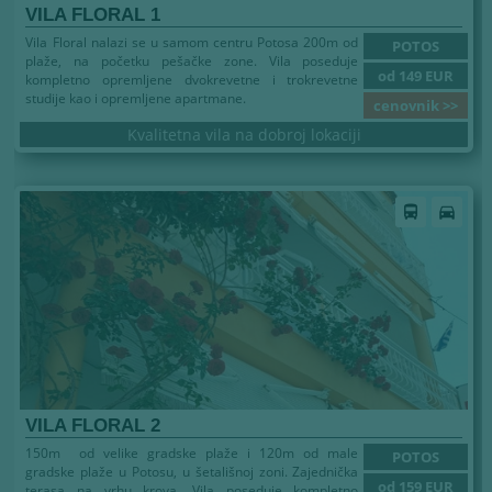
VILA FLORAL 1
Vila Floral nalazi se u samom centru Potosa 200m od
POTOS
plaže, na početku pešačke zone. Vila poseduje
od 149 EUR
kompletno opremljene dvokrevetne i trokrevetne
studije kao i opremljene apartmane.
cenovnik >>
Kvalitetna vila na dobroj lokaciji
Leto 2026
directions_bus
directions_car
VILA FLORAL 2
150m od velike gradske plaže i 120m od male
POTOS
gradske plaže u Potosu, u šetališnoj zoni. Zajednička
od 159 EUR
terasa na vrhu krova. Vila poseduje kompletno