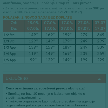
aranžmana, smeštaj 10 noćenja + trajekt + bus prevoz.
• Za sopstveni prevoz cena aranžmana se umanjuje za 30€ po
osobi, a 20€ za smene označene ZVEZDICOM (*)
POLAZAK IZ NOVOG SADA BEZ DOPLATE
Od:
28.05.
07.06.
17.06.
27.06.
07.07.
Do:
07.06.
17.06.
27.06.
07.07.
17.07.
149*
169*
199*
279
349
1/2 Std
129*
149*
179*
249
299
1/3 Std
139*
159*
189*
249
309
1/3 App
119*
149*
169*
209
269
1/4 App
99*
129*
149*
199
229
1/5 App
UKLJUČENO
Cena aranžmana za sopstveni prevoz obuhvata:
•
Smeštaj na bazi 10 noćenja u izabranom objektu u
studijima/apartmanima;
•
Troškove organizacije kao i usluge predstavnika agencije
organizatora putovanja ili ino-partnera tokom boravka;