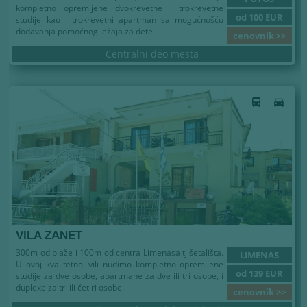
kompletno opremljene dvokrevetne i trokrevetne
od 100 EUR
studije kao i trokrevetni apartman sa mogućnošću
dodavanja pomoćnog ležaja za dete...
cenovnik >>
Centralni deo mesta
Leto 2026
directions_bus
directions_car
VILA ZANET
300m od plaže i 100m od centra Limenasa tj šetališta.
LIMENAS
U ovoj kvalitetnoj vili nudimo kompletno opremljene
od 139 EUR
studije za dve osobe, apartmane za dve ili tri osobe, i
duplexe za tri ili četiri osobe.
cenovnik >>