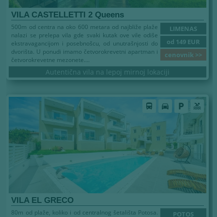
VILA CASTELLETTI 2 Queens
500m od centra na oko 600 metara od najbliže plaže
LIMENAS
nalazi se prelepa vila gde svaki kutak ove vile odiše
od 149 EUR
ekstravagancijom i posebnošcu, od unutrašnjosti do
dvorišta. U ponudi imamo četvorokrevetni apartman i
cenovnik >>
četvorokrevetne mezonete....
Autentična vila na lepoj mirnoj lokaciji
Leto 2026
directions_bus
directions_car
local_parking
pool
VILA EL GRECO
80m od plaže, koliko i od centralnog šetališta Potosa.
POTOS