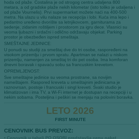
hoda od plaže. Costalina je od strogog centra udaljena 800
metara, a od gradske plaže nekih kilometar (isto toliko je udaljena i
od plaže Vournelis). Prvi supermarket možete naći na 400-500
metra. Na ulazu u vilu nalaze se recepcija i lobi. Kuća ima lepo i
pedantno uređeno dvorište sa letnjikovcem, garniturama za
sedenje, zidanim roštiljem i prostorom za igru dece. Vlasnici su
veoma ljubazni i srdačni i odlično održavaju objekat. Parking
prostor je obezbeđen ispred smeštaja.
SMEŠTAJNE JEDINICE:
U ponudi su studiji za smeštaj dve do tri osobe, raspoređeni na
visokom prizemlju i prvom spratu. Apartman se nalazi u niskom
prizemlju, namenjen za smeštaj tri do pet osoba. Ima komforan
dnevni boravak i spavaću sobu sa francuskim krevetom.
OPREMLJENOST:
Sve smeštajne jedinice su veoma prostrane, sa novijim
nameštajem. Raspored kreveta u smeštajnim jedinicama je
raznovrsan, postoje i francuski i singl kreveti. Svaki studio je
klimatizovan i ima TV, a Wi-Fi internet je dostupan na recepciji i u
nekim sobama. Posteljina i peškiri se menjaju na polovini boravka.
LETO 2026
FIRST MINUTE
CENOVNIK BUS PREVOZ:
• Cenovnik u tabeli PO OSOBI predstavlja cenu paket