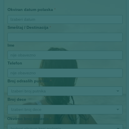
Okviran datum polaska
*
Smeštaj / Destinacija
*
Ime
Telefon
Broj odraslih putnika
*
Izaberi broj putnika
Broj dece
Izaberi broj dece
Okvirno broj noćenja
*
Izaberi okviran broj noćenja