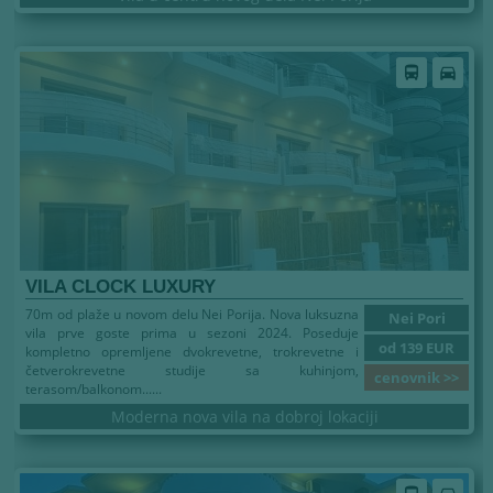
directions_bus
directions_car
VILA CLOCK LUXURY
70m od plaže u novom delu Nei Porija. Nova luksuzna
Nei Pori
vila prve goste prima u sezoni 2024. Poseduje
od 139 EUR
kompletno opremljene dvokrevetne, trokrevetne i
četverokrevetne studije sa kuhinjom,
cenovnik >>
terasom/balkonom......
Moderna nova vila na dobroj lokaciji