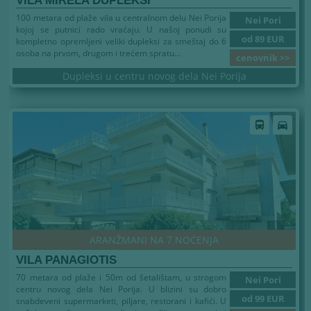
VILA MIRELA DUPLEKSI
100 metara od plaže vila u centralnom delu Nei Porija
Nei Pori
kojoj se putnici rado vraćaju. U našoj ponudi su
od 89 EUR
kompletno opremljeni veliki dupleksi za smeštaj do 6
osoba na prvom, drugom i trećem spratu...
cenovnik >>
Dupleksi u centru novog dela Nei Porija
directions_bus
directions_car
ARANŽMANI NA 7 NOĆENJA
VILA PANAGIOTIS
70 metara od plaže i 50m od šetalištam, u strogom
Nei Pori
centru novog dela Nei Porija. U blizini su dobro
od 99 EUR
snabdeveni supermarketi, piljare, restorani i kafići. U