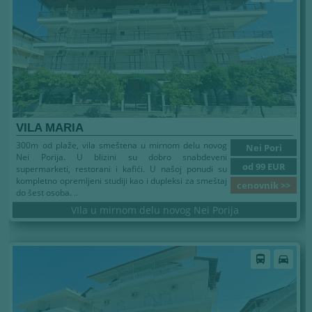
VILA MARIA
300m od plaže, vila smeštena u mirnom delu novog
Nei Pori
Nei Porija. U blizini su dobro snabdeveni
od 99 EUR
supermarketi, restorani i kafići. U našoj ponudi su
kompletno opremljeni studiji kao i dupleksi za smeštaj
cenovnik >>
do šest osoba. ..
VIla u mirnom delu novog Nei Porija
directions_bus
directions_car