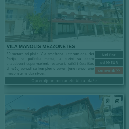
VILA MANOLIS MEZZONETES
30 metara od plaže. Vila smeštena u starom delu Nei
Nei Pori
Porija, na početku mesta, u blizini su dobro
od 99 EUR
snabdeveni supermarketi, restorani, kafići i šetalište.
U našoj ponudi su kompletno opremljene renovirane
cenovnik >>
mezonete na dva nivoa...
Opremljene mezonete blizu plaže
directions_bus
directions_car