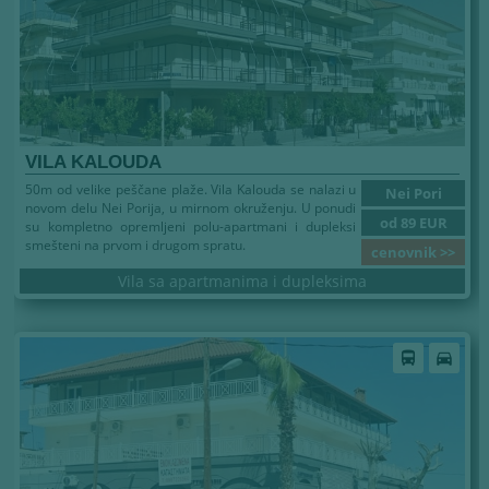
VILA KALOUDA
50m od velike peščane plaže. Vila Kalouda se nalazi u
Nei Pori
novom delu Nei Porija, u mirnom okruženju. U ponudi
od 89 EUR
su kompletno opremljeni polu-apartmani i dupleksi
smešteni na prvom i drugom spratu.
cenovnik >>
Vila sa apartmanima i dupleksima
directions_bus
directions_car