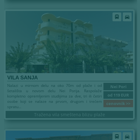
directions_bus
directions_car
VILA SANJA
Nalazi u mirnom delu na oko 70m od plaže i od
Nei Pori
šetališta u novom delu Nei Porija. Raspolaže
od 119 EUR
kompletno opremljenim studijima za dve, tri ili četiri
osobe koji se nalaze na prvom, drugom i trećem
cenovnik >>
spratu...
Tražena vila smeštena blizu plaže
directions_bus
directions_car