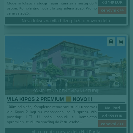
od 149 EUR
Moderni luksuzni studiji i aparmtani za smeštaj do 4
osobe. Komplentno nova vila sagrađena 2026. Promo
cenovnik >>
cene za 2026...
Nova luksuzna vila blizu plaže u novom delu
directions_bus
directions_car
KOMPLETNO RENOVIRANI STUDIJI
VILA KIPOS 2 PREMIUM
NOVO!!!
100m od plaže, Kompletno renovirani studiji u sastavu
Nei Pori
vile Kipos 2 koji su raspoređeni na 3 spratu. Vila
od 159 EUR
poseduje LIFT. U našoj ponudi su kompletno
opremljeni studiji za smeštaj do četiri osobe...
cenovnik >>
Vila u centru novog dela Nei Porija