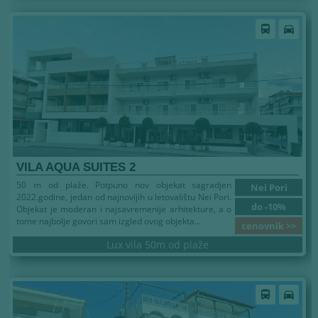
directions_bus
directions_car
VILA AQUA SUITES 2
50 m od plaže. Potpuno nov objekat sagradjen
Nei Pori
2022.godine, jedan od najnovijih u letovalištu Nei Pori.
do -10%
Objekat je moderan i najsavremenije arhitekture, a o
tome najbolje govori sam izgled ovog objekta...
cenovnik >>
Lux vila 50m od plaže
directions_bus
directions_car