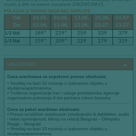
osobi, a 20€ za smene označene ZVEZDICOM (*)
POLAZAK IZ NOVOG SADA BEZ DOPLATE
Od:
24.05.
03.06.
13.06.
23.06.
03.07.
Do:
03.06.
13.06.
23.06.
03.07.
13.07.
169*
229*
259
339
379
1/2 Std
159*
209*
229
279
319
1/3 Std
UKLJUČENO
Cena aranžmana za sopstveni prevoz obuhvata:
•
Smeštaj na bazi 10 noćenja u izabranom objektu u
studijima/apartmanima;
•
Troškove organizacije kao i usluge predstavnika agencije
organizatora putovanja ili ino-partnera tokom boravka;
Cena za paket aranžman obuhvata:
•
Prevoz turističkim autobusom (visokopodni ili dabldeker, audio
i video opremljenost, klima) na relaciji Beograd – Olimpska
Regija – Beograd.
•
Smeštaj na bazi 10 noćenja u izabranom objektu u
studijima/apartmanima;