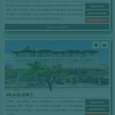
Nalazi se na plaži, tačnije prelazi se šetalište u starom
Nei Pori
delu Nei Porija. Vila poseduje kompletno opremljene
od 119 EUR
studije su kuhinjom sa osnovnim posuđem, kupatilom,
terasom/balkonom, klimo koja je gratis.....
cenovnik >>
Vila na plaži
directions_bus
directions_car
VILA ELENI 1
150m od plaže, vila smeštena u centralnom delu
Nei Pori
starog Nei Porija. U našoj ponudi su kompletno
od 99 EUR
opremljeni studiji i apartmani raspoređeni na prvom
spratu...