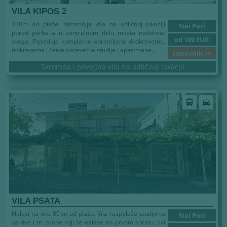
VILA KIPOS 2
100m od plaže, skromnija vila na odličnoj lokaciji
Nei Pori
pored parka a u centralnom delu mesta nadohvat
od 109 EUR
svega. Poseduje kompletno opremljene dvokrevetne,
trokrevetne i četverokrevetne studije i apartmane...
cenovnik >>
Skromna i povoljna vila na odličnoj lokaciji
directions_bus
directions_car
VILA PSATA
Nalazi na oko 80 m od plaže. Vila raspolaže studijima
Nei Pori
za dve i tri osobe koji se nalaze na prvom spratu. Svi