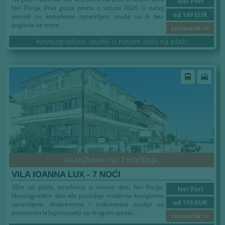
Nei Pori
Nei Porija, Prve goste prima u sezoni 2026. U našoj
od 149 EUR
ponudi su kompletno opremljeni studiji sa ili bez
pogleda na more.
cenovnik >>
Novoizgradjeni studiji u novom delu na plaži
directions_bus
directions_car
ARANŽMANI NA 7 NOĆENJA
VILA IOANNA LUX - 7 NOĆI
50m od plaže, smeštena u novom delu Nei Porija,
Nei Pori
Novoizgrađeni deo vile poseduje moderne kompletno
od 119 EUR
opremljene dvokrevetne i trokrevetne studije sa
pomoćnim ležajemstudiji na drugom spratu...
cenovnik >>