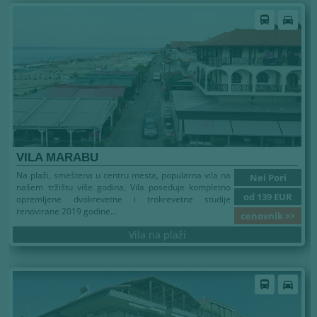
directions_bus
directions_car
VILA MARABU
Na plaži, smeštena u centru mesta, popularna vila na
Nei Pori
našem tržištu više godina, Vila poseduje kompletno
od 139 EUR
opremljene dvokrevetne i trokrevetne studije
renovirane 2019 godine...
cenovnik >>
Vila na plaži
directions_bus
directions_car