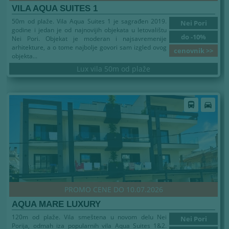
VILA AQUA SUITES 1
50m od plaže. Vila Aqua Suites 1 je sagrađen 2019.
Nei Pori
godine i jedan je od najnovijih objekata u letovalištu
do -10%
Nei Pori. Objekat je moderan i najsavremenije
arhitekture, a o tome najbolje govori sam izgled ovog
cenovnik >>
objekta...
Lux vila 50m od plaže
directions_bus
directions_car
PROMO CENE DO 10.07.2026
AQUA MARE LUXURY
120m od plaže. Vila smeštena u novom delu Nei
Nei Pori
Porija, odmah iza popularnih vila Aqua Suites 1&2.