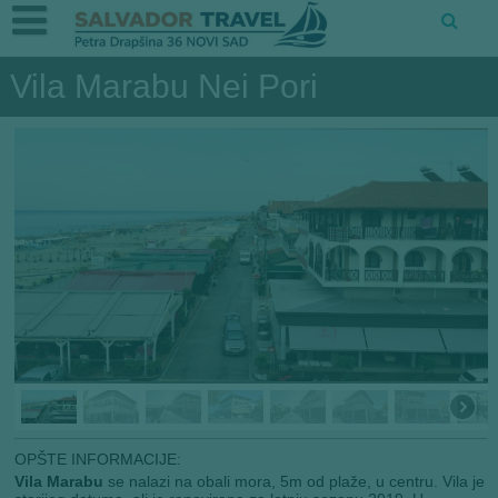
Vila Marabu Nei Pori
OPŠTE INFORMACIJE:
Vila Marabu
se nalazi na obali mora, 5m od plaže, u centru. Vila je