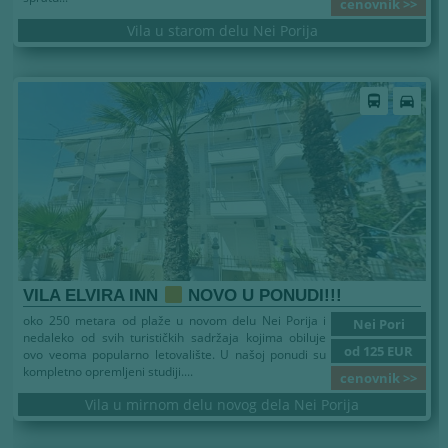
cenovnik >>
Vila u starom delu Nei Porija
directions_bus
directions_car
VILA ELVIRA INN
NOVO U PONUDI!!!
oko 250 metara od plaže u novom delu Nei Porija i
Nei Pori
nedaleko od svih turističkih sadržaja kojima obiluje
od 125 EUR
ovo veoma popularno letovalište. U našoj ponudi su
kompletno opremljeni studiji....
cenovnik >>
Vila u mirnom delu novog dela Nei Porija