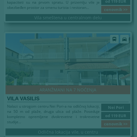
od 119 EUR
kapaciteti su na prvom spratu. U prizemlju vile je
obezbeđen prostor za smenu turista i restoran...
cenovnik >>
Vila smeštena u centralnom delu
directions_bus
directions_car
ARANŽMANI NA 7 NOĆENJA
VILA VASILIS
Nalazi u strogom centru Nei Pori-a na odličnoj lokaciji,
Nei Pori
na 50 m od plaže, druga ulica od plaže. Poseduje
od 119 EUR
kompletno opremljene dvokrevetne i trokrevetne
studije...
cenovnik >>
Odlična lokacija vile, u centru