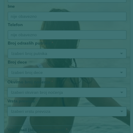
Ime
Telefon
Broj odraslih putnika
*
Izaberi broj putnika
Broj dece
Izaberi broj dece
Okvirno broj noćenja
*
Izaberi okviran broj noćenja
Vrsta prevoza
*
Izaberi vrstu prevoza
Vaš Email (obaveznan unos)
*