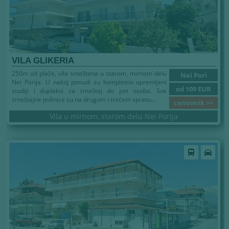
VILA GLIKERIA
250m od plaže, vila smeštena u starom, mirnom delu
Nei Pori
Nei Porija. U našoj ponudi su kompletno opremljeni
od 109 EUR
studiji i dupleksi za smeštaj do pet osoba. Sve
smeštajne jedinice su na drugom i trećem spratu...
cenovnik >>
Vila u mirnom, starom delu Nei Porija
directions_bus
directions_car