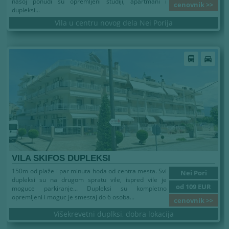
našoj ponudi su opremljeni studiji, apartmani i
cenovnik >>
dupleksi...
Vila u centru novog dela Nei Porija
directions_bus
directions_car
VILA SKIFOS DUPLEKSI
150m od plaže i par minuta hoda od centra mesta. Svi
Nei Pori
dupleksi su na drugom spratu vile, ispred vile je
od 109 EUR
moguce parkiranje... Dupleksi su kompletno
opremljeni i moguc je smestaj do 6 osoba...
cenovnik >>
Višekrevetni duplksi, dobra lokacija