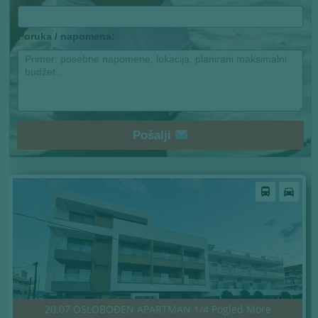
Poruka / napomena:
Pošalji
directions_bus
directions_car
20.07 OSLOBOĐEN APARTMAN 1/4 Pogled More