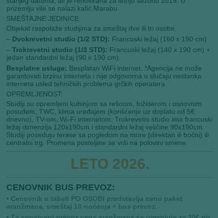
starijeg datuma, ali je renovirana za letnju sezonu 2019. U
prizemlju vile se nalazi kafić Marabu.
SMEŠTAJNE JEDINICE:
Objekat raspolaže studijima za smeštaj dve ili tri osobe.
–
Dvokrevetni studio (1/2 STD):
Francuski ležaj (160 x 190 cm)
–
Trokrevetni studio (1/3 STD):
Francuski ležaj (140 x 190 cm) +
jedan standardni ležaj (90 x 190 cm).
Besplatne usluge:
Besplatan WiFi internet. *Agencija ne može
garantovati brzinu interneta i nije odgovorna u slučaju nestanka
interneta usled tehničkih problema grčkih operatera.
OPREMLJENOST:
Studiji su opremljeni kuhinjom sa rešoom, frižiderom i osnovnim
posuđem, TWC, klima uređajem (korišćenje uz doplatu od 5€
dnevno), TV-om, Wi-Fi internetom. Trokrevetni studio ima francuski
ležaj dimenzija 120x190cm i standardni ležaj veličine 90x190cm.
Studiji poseduju terase sa pogledom na more (direktan ili bočni) ili
centralni trg. Promena posteljine se vrši na polovini smene.
LETO 2026.
CENOVNIK BUS PREVOZ:
• Cenovnik u tabeli PO OSOBI predstavlja cenu paket
aranžmana, smeštaj 10 noćenja + bus prevoz.
• Za sopstveni prevoz cena aranžmana se umanjuje za 30€ po