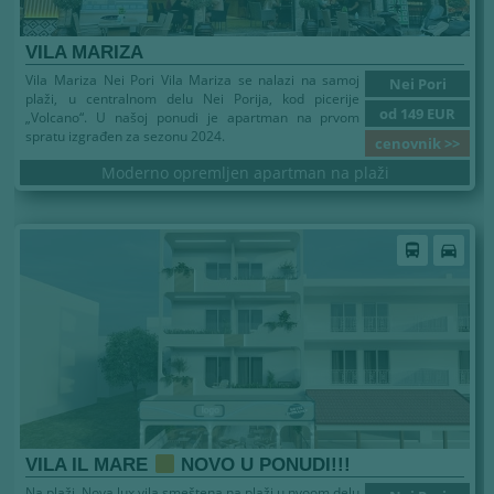
VILA MARIZA
Vila Mariza Nei Pori Vila Mariza se nalazi na samoj
Nei Pori
plaži, u centralnom delu Nei Porija, kod picerije
od 149 EUR
„Volcano“. U našoj ponudi je apartman na prvom
spratu izgrađen za sezonu 2024.
cenovnik >>
Moderno opremljen apartman na plaži
directions_bus
directions_car
VILA IL MARE
NOVO U PONUDI!!!
Na plaži. Nova lux vila smeštena na plaži u nvoom delu