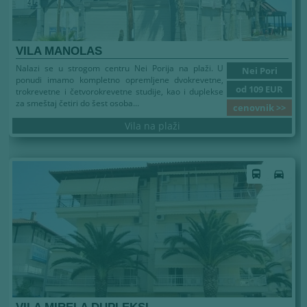
VILA MANOLAS
Nalazi se u strogom centru Nei Porija na plaži. U
Nei Pori
ponudi imamo kompletno opremljene dvokrevetne,
od 109 EUR
trokrevetne i četvorokrevetne studije, kao i duplekse
za smeštaj četiri do šest osoba...
cenovnik >>
Vila na plaži
directions_bus
directions_car