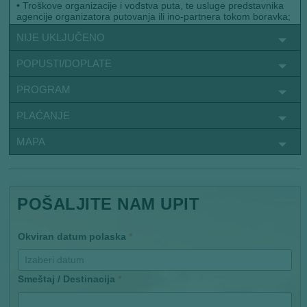
•
Troškove organizacije i vođstva puta, te usluge predstavnika
agencije organizatora putovanja ili ino-partnera tokom boravka;
NIJE UKLJUČENO
POPUSTI/DOPLATE
PROGRAM
PLAĆANJE
MAPA
POŠALJITE NAM UPIT
Okviran datum polaska
*
Smeštaj / Destinacija
*