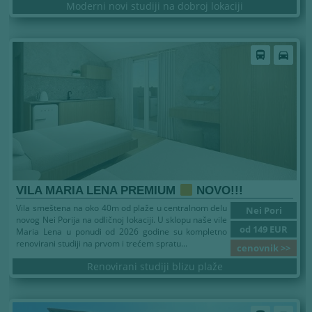
Moderni novi studiji na dobroj lokaciji
directions_bus
directions_car
VILA MARIA LENA PREMIUM
NOVO!!!
Vila smeštena na oko 40m od plaže u centralnom delu
Nei Pori
novog Nei Porija na odličnoj lokaciji. U sklopu naše vile
od 149 EUR
Maria Lena u ponudi od 2026 godine su kompletno
renovirani studiji na prvom i trećem spratu...
cenovnik >>
Renovirani studiji blizu plaže