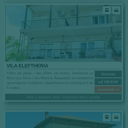
directions_bus
directions_car
VILA ELEFTHERIA
150m od plaže i oko 250m od centra. Smeštena uz
Stavros
Minu Lux, Silviu i vilu Viktoria. Raspolaže sa kompletno
od 109 EUR
opremljenim studijima i dupleksima za smeštajod 3 do
5 osoba...
cenovnik >>
Vila u novom delu Stavrosa blizu plaže
directions_bus
directions_car