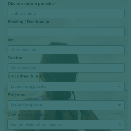
Okviran datum polaska
*
Smeštaj / Destinacija
*
Ime
Telefon
Broj odraslih putnika
*
Izaberi broj putnika
Broj dece
Izaberi broj dece
Okvirno broj noćenja
*
Izaberi okviran broj noćenja