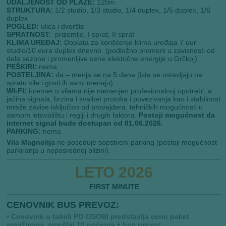
UDALJENOST OD PLAŽE:
120m
STRUKTURA:
1/2 studio, 1/3 studio, 1/4 duplex, 1/5 duplex, 1/6
duplex
POGLED:
ulica i dvoršte
SPRATNOST:
prizemlje, I sprat, II sprat
KLIMA UREĐAJ:
Doplata za korišćenje klima uređaja 7 eur
studio/10 eura duplex dnevno. (podložno promeni u zavisnosti od
dela sezone i promenljive cene električne energije u Grčkoj)
PEŠKIRI:
nema
POSTELJINA:
da – menja se na 5 dana (ista se ostavljaju na
spratu vile i gosti ih sami menaju)
WI-FI:
internet u vilama nije namenjen profesionalnoj upotrebi, a
jačina signala, brzina i kvalitet protoka i povezivanja kao i stabilnost
mreže zavise isključivo od provajdera, tehničkih mogućnosti u
samom letovalištu i regiji i drugih faktora.
Postoji mogućnost da
internet signal bude dostupan od 01.06.2026.
PARKING:
nema
Vila Magnolija
ne poseduje sopstveni parking (postoji mogućnost
parkiranja u neposrednoj blizini).
LETO 2026
FIRST MINUTE
CENOVNIK BUS PREVOZ:
• Cenovnik u tabeli PO OSOBI predstavlja cenu paket
aranžmana, smeštaj 10 noćenja + bus prevoz.