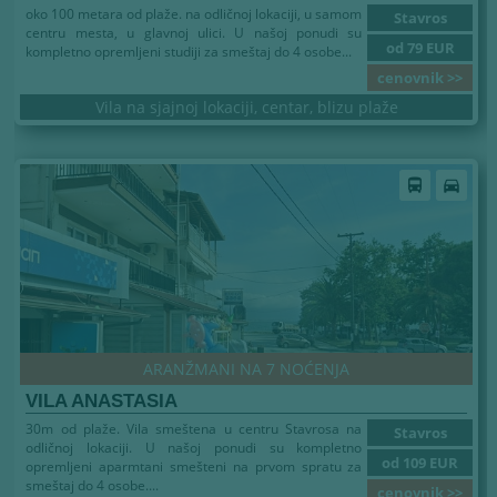
oko 100 metara od plaže. na odličnoj lokaciji, u samom
Stavros
centru mesta, u glavnoj ulici. U našoj ponudi su
od 79 EUR
kompletno opremljeni studiji za smeštaj do 4 osobe...
cenovnik >>
Vila na sjajnoj lokaciji, centar, blizu plaže
directions_bus
directions_car
ARANŽMANI NA 7 NOĆENJA
VILA ANASTASIA
30m od plaže. Vila smeštena u centru Stavrosa na
Stavros
odličnoj lokaciji. U našoj ponudi su kompletno
od 109 EUR
opremljeni aparmtani smešteni na prvom spratu za
smeštaj do 4 osobe....
cenovnik >>