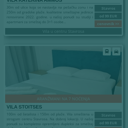
VILA KATERINA AMMOS
30m od ulice koja se nastavlja na pešačku zonu i na
Stavros
250m od gradske plaže. kvalitetne smeštajne jedinice
od 99 EUR
renovirane 2022. godine. u našoj ponudi su studiji i
apartmani za smeštaj do 3+1 osobe...
cenovnik >>
Vila u centru Stavrosa
directions_bus
directions_car
ARANŽMANI NA 7 NOĆENJA
VILA STOITSES
100m od šetalista i 150m od plaže. Vila smeštena u
Stavros
strogom centru Stavrosa. Na dobroj lokaciji. U našoj
od 99 EUR
ponudi su kompletno opremljeni dupleksi za smeštaj