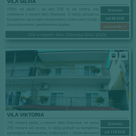
VILA SILVIA
150m od plaže i na oko 250 m od centra, vila
Stavros
smeštena u novom delu Stavrosa. U našoj ponudi su
od 89 EUR
kompletno opremljeni dvokrevetni i trokrevetni studiji i
četverokrevetni i petokrevetni duplex...
cenovnik >>
Vila u novom delu Stavrosa blizu plaže
directions_bus
directions_car
VILA VIKTORIA
150 metara plaže, u novom delu Stavrosa, na samo
Stavros
250 metara od centra, U našoj ponudi su kompletno
od 119 EUR
opremljeni dvokrevetni, trokrevetni i četverokrevetni