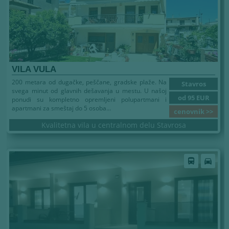
VILA VULA
200 metara od dugačke, peščane, gradske plaže. Na
Stavros
svega minut od glavnih dešavanja u mestu. U našoj
od 95 EUR
ponudi su kompletno opremljeni polupartmani i
apartmani za smeštaj do 5 osoba...
cenovnik >>
Kvalitetna vila u centralnom delu Stavrosa
directions_bus
directions_car