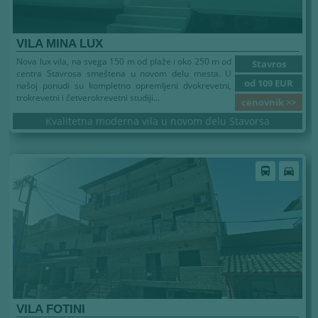
VILA MINA LUX
Nova lux vila, na svega 150 m od plaže i oko 250 m od
Stavros
centra Stavrosa smeštena u novom delu mesta. U
od 109 EUR
našoj ponudi su kompletno opremljeni dvokrevetni,
trokrevetni i četverokrevetni studiji...
cenovnik >>
Kvalitetna moderna vila u novom delu Stavorsa
directions_bus
directions_car
VILA FOTINI