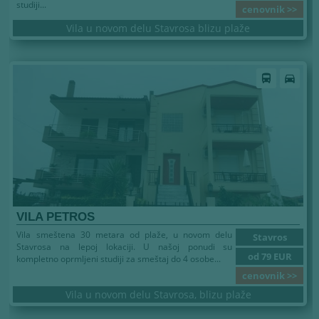
studiji...
cenovnik >>
Vila u novom delu Stavrosa blizu plaže
directions_bus
directions_car
VILA PETROS
Vila smeštena 30 metara od plaže, u novom delu
Stavros
Stavrosa na lepoj lokaciji. U našoj ponudi su
od 79 EUR
kompletno oprmljeni studiji za smeštaj do 4 osobe...
cenovnik >>
Vila u novom delu Stavrosa, blizu plaže