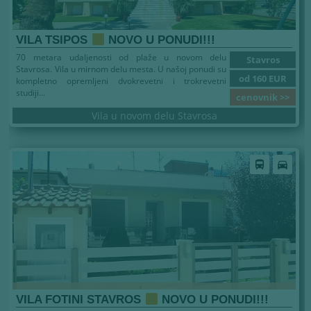
VILA TSIPOS
NOVO U PONUDI!!!
70 metara udaljenosti od plaže u novom delu
Stavros
Stavrosa. Vila u mirnom delu mesta. U našoj ponudi su
od 160 EUR
kompletno opremljeni dvokrevetni i trokrevetni
studiji...
cenovnik >>
Vila u novom delu Stavrosa
directions_bus
directions_car
VILA FOTINI STAVROS
NOVO U PONUDI!!!