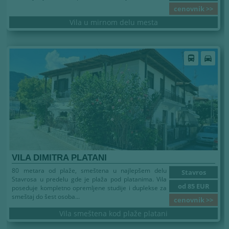
cenovnik >>
Vila u mirnom delu mesta
directions_bus
directions_car
VILA DIMITRA PLATANI
80 metara od plaže, smeštena u najlepšem delu
Stavros
Stavrosa u predelu gde je plaža pod platanima. Vila
od 85 EUR
poseduje kompletno opremljene studije i duplekse za
smeštaj do šest osoba...
cenovnik >>
Vila smeštena kod plaže platani