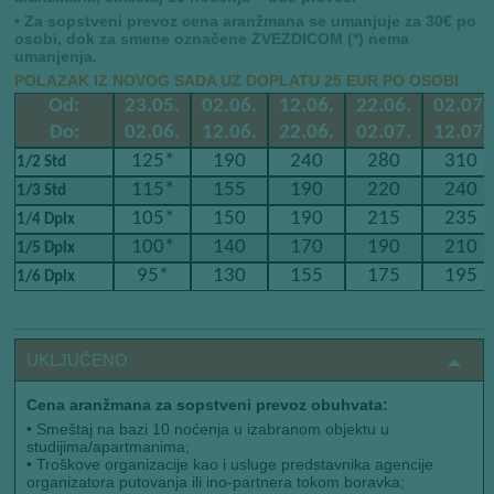
• Za sopstveni prevoz cena aranžmana se umanjuje za 30€ po
osobi, dok za smene označene ZVEZDICOM (*) nema
umanjenja.
POLAZAK IZ NOVOG SADA UZ DOPLATU 25 EUR PO OSOBI
Od:
23.05.
02.06.
12.06.
22.06.
02.07.
Do:
02.06.
12.06.
22.06.
02.07.
12.07.
125*
190
240
280
310
1/2 Std
115*
155
190
220
240
1/3 Std
105*
150
190
215
235
1/4 Dplx
100*
140
170
190
210
1/5 Dplx
95*
130
155
175
195
1/6 Dplx
UKLJUČENO
Cena aranžmana za sopstveni prevoz obuhvata:
•
Smeštaj na bazi 10 noćenja u izabranom objektu u
studijima/apartmanima;
•
Troškove organizacije kao i usluge predstavnika agencije
organizatora putovanja ili ino-partnera tokom boravka;