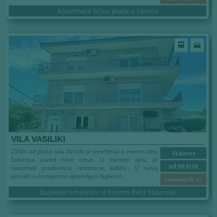
Apartmani blizu plaže u centru
directions_bus
directions_car
VILA VASILIKI
250m od plaže, vila Vasiliki je smeštena u novom delu
Stavros
Stavrosa pored nove crkve. U mirnom delu ali
od 99 EUR
nadomak prodavnica, restorana, kafića... U našoj
ponudi su kompletno opremljeni dupleksi...
cenovnik >>
Dupleksi smešteni u novom delu Stavrosa