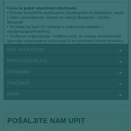
Cena za paket aranžman obuhvata:
•
Prevoz turističkim autobusom (visokopodni ili dabldeker, audio
i video opremljenost, klima) na relaciji Beograd – Grčka –
Beograd.
•
Smeštaj na bazi 10 noćenja u izabranom objektu u
studijima/apartmanima;
•
Troškove organizacije i vođstva puta, te usluge predstavnika
agencije organizatora putovanja ili ino-partnera tokom boravka;
NIJE UKLJUČENO
POPUSTI/DOPLATE
PROGRAM
PLAĆANJE
MAPA
POŠALJITE NAM UPIT