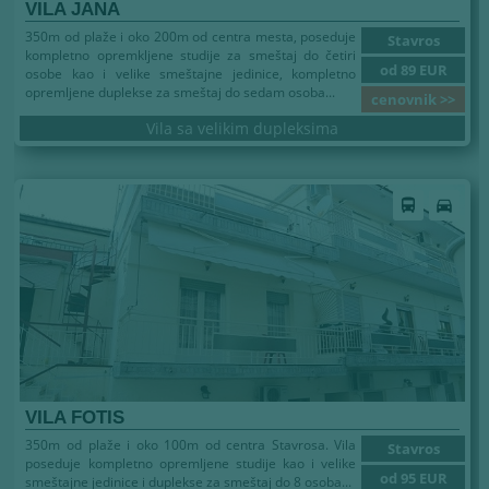
VILA JANA
350m od plaže i oko 200m od centra mesta, poseduje
Stavros
kompletno opremkljene studije za smeštaj do četiri
od 89 EUR
osobe kao i velike smeštajne jedinice, kompletno
opremljene duplekse za smeštaj do sedam osoba...
cenovnik >>
Vila sa velikim dupleksima
directions_bus
directions_car
VILA FOTIS
350m od plaže i oko 100m od centra Stavrosa. Vila
Stavros
poseduje kompletno opremljene studije kao i velike
od 95 EUR
smeštajne jedinice i duplekse za smeštaj do 8 osoba...