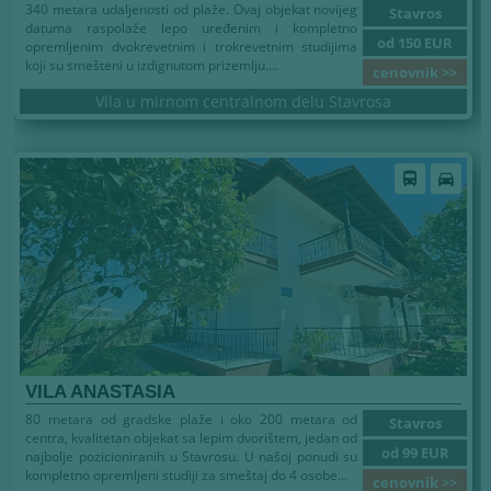
340 metara udaljenosti od plaže. Ovaj objekat novijeg
Stavros
datuma raspolaže lepo uređenim i kompletno
od 150 EUR
opremljenim dvokrevetnim i trokrevetnim studijima
koji su smešteni u izdignutom prizemlju....
cenovnik >>
Vila u mirnom centralnom delu Stavrosa
directions_bus
directions_car
VILA ANASTASIA
80 metara od gradske plaže i oko 200 metara od
Stavros
centra, kvalitetan objekat sa lepim dvorištem, jedan od
od 99 EUR
najbolje pozicioniranih u Stavrosu. U našoj ponudi su
kompletno opremljeni studiji za smeštaj do 4 osobe...
cenovnik >>