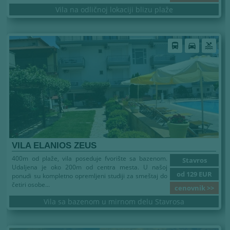
Vila na odličnoj lokaciji blizu plaže
directions_bus
directions_car
pool
VILA ELANIOS ZEUS
400m od plaže, vila poseduje fvorište sa bazenom.
Stavros
Udaljena je oko 200m od centra mesta. U našoj
od 129 EUR
ponudi su kompletno opremljeni studiji za smeštaj do
četiri osobe...
cenovnik >>
Vila sa bazenom u mirnom delu Stavrosa