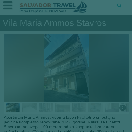
Vila Maria Ammos Stavros
Apartmani Maria Ammos, veoma lepe i kvalitetne smeštajne
jedinice kompletno renovirane 2022. godine. Nalazi se u centru
Stavrosa, na svega 100 metara od kružnog toka i zatvorene
pešačke ulice, 200 metara od najbliže plaže i oko 300 metara od