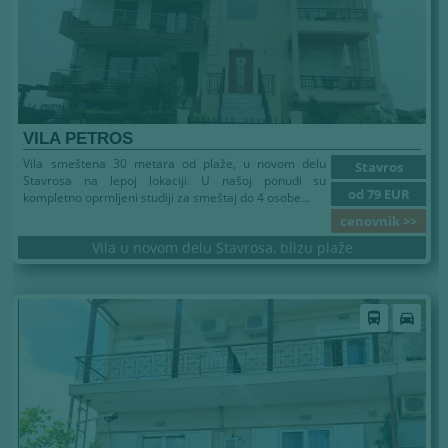
VILA PETROS
Vila smeštena 30 metara od plaže, u novom delu
Stavros
Stavrosa na lepoj lokaciji. U našoj ponudi su
od 79 EUR
kompletno oprmljeni studiji za smeštaj do 4 osobe...
cenovnik >>
Vila u novom delu Stavrosa, blizu plaže
directions_bus
directions_car