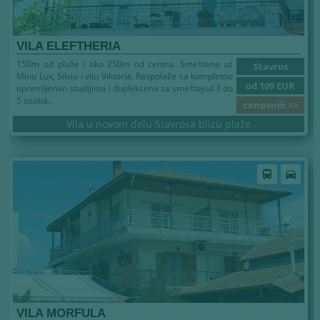
VILA ELEFTHERIA
150m od plaže i oko 250m od centra. Smeštena uz
Stavros
Minu Lux, Silviu i vilu Viktoria. Raspolaže sa kompletno
od 109 EUR
opremljenim studijima i dupleksima za smeštajod 3 do
5 osoba...
cenovnik >>
Vila u novom delu Stavrosa blizu plaže
directions_bus
directions_car
VILA MORFULA