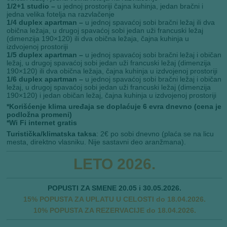
1/2+1 studio –
u jednoj prostoriji čajna kuhinja, jedan bračni i
jedna velika fotelja na razvlačenje
1/4 duplex apartman –
u jednoj spavaćoj sobi bračni ležaj ili dva
obična ležaja, u drugoj spavaćoj sobi jedan uži francuski ležaj
(dimenzija 190×120) ili dva obična ležaja, čajna kuhinja u
izdvojenoj prostoriji
1/5 duplex apartman –
u jednoj spavaćoj sobi bračni ležaj i običan
ležaj, u drugoj spavaćoj sobi jedan uži francuski ležaj (dimenzija
190×120) ili dva obična ležaja, čajna kuhinja u izdvojenoj prostoriji
1/6 duplex apartman –
u jednoj spavaćoj sobi bračni ležaj i običan
ležaj, u drugoj spavaćoj sobi jedan uži francuski ležaj (dimenzija
190×120) i jedan običan ležaj, čajna kuhinja u izdvojenoj prostoriji
*Korišćenje klima uređaja se doplaćuje 6 evra dnevno (cena je
podložna promeni)
*Wi Fi internet gratis
Turistička/klimatska
taksa
: 2€ po sobi dnevno (plaća se na licu
mesta, direktno vlasniku. Nije sastavni deo aranžmana).
LETO 2026.
POPUSTI ZA SMENE 20.05 i 30.05.2026.
15% POPUSTA ZA UPLATU U CELOSTI do 18.04.2026.
10% POPUSTA ZA REZERVACIJE do 18.04.2026.