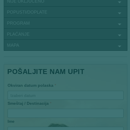
NIJE UKLJUČENO
POPUSTI/DOPLATE
PROGRAM
PLAĆANJE
MAPA
POŠALJITE NAM UPIT
Okviran datum polaska
*
Smeštaj / Destinacija
*
Ime