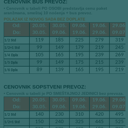
CENOVNIK BUS PREVOZ:
• Cenovnik u tabeli PO OSOBI predstavlja cenu paket
aranžmana, smeštaj 10 noćenja + bus prevoz.
POLAZAK IZ NOVOG SADA BEZ DOPLATE
Od:
20.05.
30.05.
09.06.
19.06.
29.06.
Do:
30.05.
09.06.
19.06.
29.06.
09.07.
119
185
225
279
319
1/2 Std
99
149
179
219
245
1/2+1 Std
105
165
195
239
269
​​
1/4
Dplx
99
149
175
215
239
1/5 Dplx
89
139
165
195
219
1/6 Dplx
CENOVNIK SOPSTVENI PREVOZ:
• Cenovnik u tabeli je PO SMEŠTAJNOJ JEDINICI bez prevoza.
Od:
20.05.
30.05.
09.06.
19.06.
29.06.
Do:
30.05.
09.06.
19.06.
29.06.
09.07.
140
230
310
420
495
1/2 Std
150
240
325
445
525
1/2+1 Std