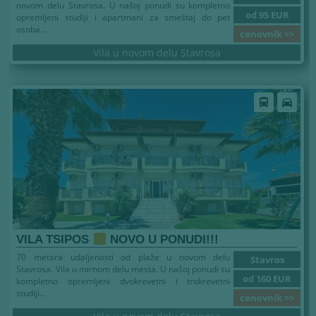
novom delu Stavrosa. U našoj ponudi su kompletno
od 95 EUR
opremljeni studiji i apartmani za smeštaj do pet
osoba...
cenovnik >>
Vila u novom delu Stavrosa
directions_bus
directions_car
VILA TSIPOS
NOVO U PONUDI!!!
70 metara udaljenosti od plaže u novom delu
Stavros
Stavrosa. Vila u mirnom delu mesta. U našoj ponudi su
od 160 EUR
kompletno opremljeni dvokrevetni i trokrevetni
studiji...
cenovnik >>