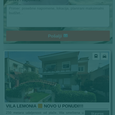
Poruka / napomena:
Pošalji
directions_bus
directions_car
VILA LEMONIA
NOVO U PONUDI!!!
250 metara udaljenosti od plaže. Vila smeštena u
Stavros