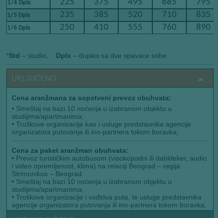
225
375
495
685
795
​​
1/4
Dplx
235
385
520
710
835
1/5 Dplx
250
410
555
760
890
1/6 Dplx
*
Std
– studio,
Dplx
– duplex sa dve spavace sobe
UKLJUČENO
Cena aranžmana za sopstveni prevoz obuhvata:
•
Smeštaj na bazi 10 noćenja u izabranom objektu u
studijima/apartmanima;
•
Troškove organizacije kao i usluge predstavnika agencije
organizatora putovanja ili ino-partnera tokom boravka;
Cena za paket aranžman obuhvata:
•
Prevoz turističkim autobusom (visokopodni ili dabldeker, audio
i video opremljenost, klima) na relaciji Beograd – regija
Strimonikos – Beograd.
•
Smeštaj na bazi 10 noćenja u izabranom objektu u
studijima/apartmanima;
•
Troškove organizacije i vođstva puta, te usluge predstavnika
agencije organizatora putovanja ili ino-partnera tokom boravka;