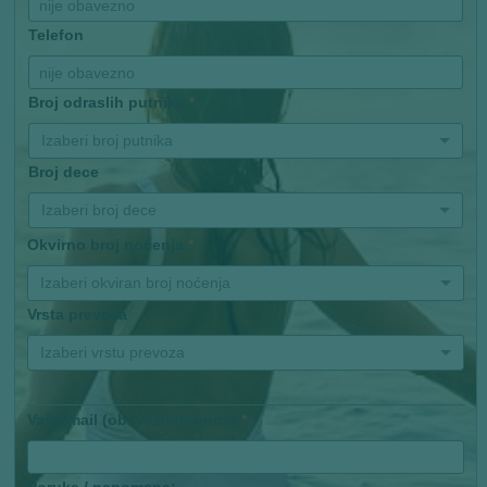
Telefon
Broj odraslih putnika
*
Izaberi broj putnika
Broj dece
Izaberi broj dece
Okvirno broj noćenja
*
Izaberi okviran broj noćenja
Vrsta prevoza
*
Izaberi vrstu prevoza
Vaš Email (obaveznan unos)
*