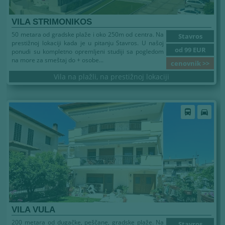
VILA STRIMONIKOS
50 metara od gradske plaže i oko 250m od centra. Na
Stavros
prestižnoj lokaciji kada je u pitanju Stavros. U našoj
od 99 EUR
ponudi su kompletno opremljeni studiji sa pogledom
na more za smeštaj do + osobe...
cenovnik >>
Vila na plažli, na prestižnoj lokaciji
directions_bus
directions_car
VILA VULA
200 metara od dugačke, peščane, gradske plaže. Na
Stavros