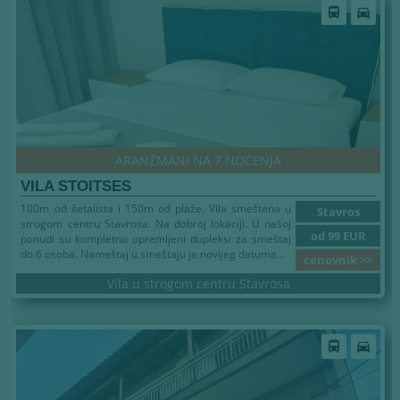
directions_bus
directions_car
ARANŽMANI NA 7 NOĆENJA
VILA STOITSES
100m od šetalista i 150m od plaže. Vila smeštena u
Stavros
strogom centru Stavrosa. Na dobroj lokaciji. U našoj
od 99 EUR
ponudi su kompletno opremljeni dupleksi za smeštaj
do 6 osoba. Nameštaj u smeštaju je novijeg datuma...
cenovnik >>
Vila u strogom centru Stavrosa
directions_bus
directions_car