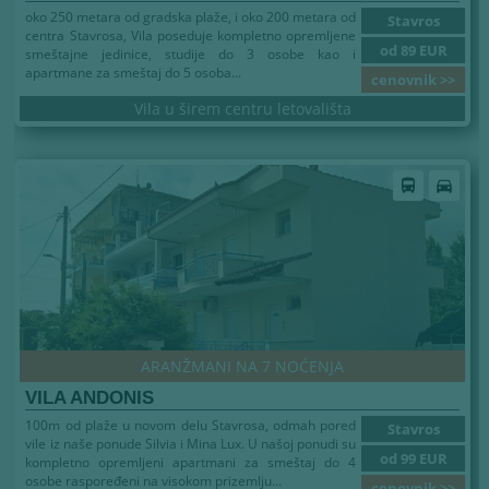
oko 250 metara od gradska plaže, i oko 200 metara od
Stavros
centra Stavrosa, Vila poseduje kompletno opremljene
od 89 EUR
smeštajne jedinice, studije do 3 osobe kao i
apartmane za smeštaj do 5 osoba...
cenovnik >>
Vila u širem centru letovališta
directions_bus
directions_car
ARANŽMANI NA 7 NOĆENJA
VILA ANDONIS
100m od plaže u novom delu Stavrosa, odmah pored
Stavros
vile iz naše ponude Silvia i Mina Lux. U našoj ponudi su
od 99 EUR
kompletno opremljeni apartmani za smeštaj do 4
osobe raspoređeni na visokom prizemlju...
cenovnik >>