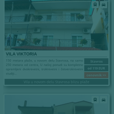
directions_bus
directions_car
VILA VIKTORIA
150 metara plaže, u novom delu Stavrosa, na samo
Stavros
250 metara od centra, U našoj ponudi su kompletno
od 119 EUR
opremljeni dvokrevetni, trokrevetni i četverokrevetni
studiji...
cenovnik >>
Vila u novom delu Stavrosa blizu plaže
directions_bus
directions_car