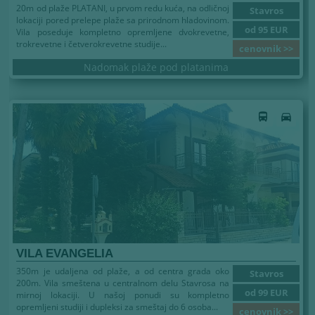
20m od plaže PLATANI, u prvom redu kuća, na odličnoj
Stavros
lokaciji pored prelepe plaže sa prirodnom hladovinom.
od 95 EUR
Vila poseduje kompletno opremljene dvokrevetne,
trokrevetne i četverokrevetne studije...
cenovnik >>
Nadomak plaže pod platanima
directions_bus
directions_car
VILA EVANGELIA
350m je udaljena od plaže, a od centra grada oko
Stavros
200m. Vila smeštena u centralnom delu Stavrosa na
od 99 EUR
mirnoj lokaciji. U našoj ponudi su kompletno
opremljeni studiji i dupleksi za smeštaj do 6 osoba...
cenovnik >>