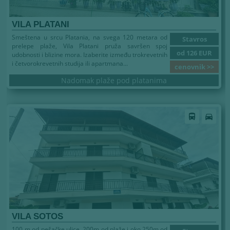
VILA PLATANI
Smeštena u srcu Platania, na svega 120 metara od
Stavros
prelepe plaže, Vila Platani pruža savršen spoj
od 126 EUR
udobnosti i blizine mora. Izaberite između trokrevetnih
i četvorokrevetnih studija ili apartmana...
cenovnik >>
Nadomak plaže pod platanima
directions_bus
directions_car
VILA SOTOS
100 m od pešačke ulice, 200m od plaže i oko 250m od