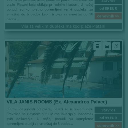
Stavros
plaže Platani koja obiluje prirodnim hladom. U našoj
od 89 EUR
ponudi su kompletno opremljeni veliki dupleksi za
smeštaj do 6 osoba kao i triplex za smeštaj do 10
cenovnik >>
osoba...
Vila sa velikim dupleksima kod plaže Platani
directions_bus
directions_car
pool
VILA JANIS ROOMS (Ex. Alexandros Palace)
300m udaljenosti od plaže, nalazi se u novom delu
Stavros
Stavrosa na glavnom putu. Mirna lokacija ali nadomak
od 99 EUR
svih dešavanja. U našoj ponudi su kompletno
opremljeni studiji za smeštaj do 3 osobe...
cenovnik >>