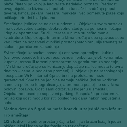
plaže Platani po kojoj je letovalište nadaleko poznato. Prednost
ovog objekta je blizina svih potrebnih turističkih sadržaja poput
taverni, kafića, pekara, mesara, marketa i već pomenute plaže koju
odlikuje prirodni hlad platana.
Smeštajne jedinice se nalaze u prizemlju. Objekat u svom sastavu
ima dvokrevetne studije, dvokrevetne studije sa pomoćnim ležajem
i duplex apartmane. Studiji i terase u njima su nešto manje
kvadrature. Duplex apartman ima klima uređaj u obe spavaće sobe
kao i izlaz na sopstveni dvorišni prostor (betoniran, nije travnat) sa
stolom i garniturom za sedenje.
Svi smeštajni kapaciteti poseduju osnovno opremljenu kuhinju
(osnovno posuđe, frižider, rešo, osnovni pribor za jelo), komarnike,
kupatilo, terasu ili terasni prostor/trem sa garniturom za sedenje,
TV i klima uređaj čije se korišćenje doplaćuje na licu mesta (6 evra
dnevno – cena je podložna promeni). U objektu je na raspolaganju
i besplatan Wi Fi internet čija se brzina protoka ne može
garantovati. Smeštajne jedinice nemaju peškire (isti su korišćeni
samo za potrebe fotografisanja), a promena posteljine se vrši na
polovini boravka. Gosti sami održavaju higijenu u smeštaju.
Objekat ne poseduje sopstveni parking. Raspolaže prostorom za
prtljag koji gosti mogu koristiti poslednjeg dana nakon napuštanja
soba.
*Jedno dete do 5 godina može boraviti u zajedničkom ležaju*
Tip smeštaja:
1/2 studio –
u jednoj prostoriji čajna kuhinja i bračni ležaj ili jedan
običan ležaj i jedna velika fotelja na razvlačenje