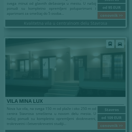
svega minut od glavnih dešavanja u mestu. U našoj
od 95 EUR
ponudi su kompletno opremljeni polupartmani i
apartmani za smeštaj do 5 osoba...
cenovnik >>
Kvalitetna vila u centralnom delu Stavrosa
directions_bus
directions_car
VILA MINA LUX
Nova lux vila, na svega 150 m od plaže i oko 250 m od
Stavros
centra Stavrosa smeštena u novom delu mesta. U
od 109 EUR
našoj ponudi su kompletno opremljeni dvokrevetni,
trokrevetni i četverokrevetni studiji...
cenovnik >>