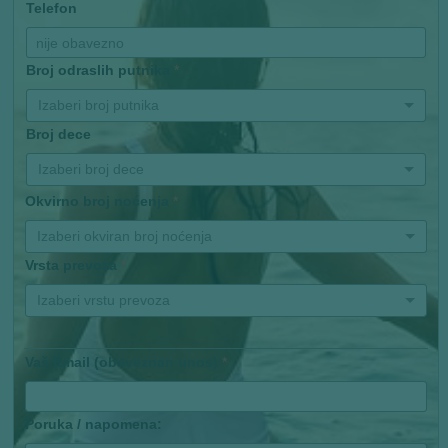
Telefon
Broj odraslih putnika
*
Izaberi broj putnika
Broj dece
Izaberi broj dece
Okvirno broj noćenja
*
Izaberi okviran broj noćenja
Vrsta prevoza
*
Izaberi vrstu prevoza
Vaš Email (obaveznan unos)
*
Poruka / napomena: