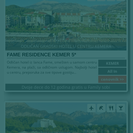
ODLIČAN GRADSKI HOTEL U CENTRU KEMERA
FAME RESIDENCE KEMER 5*
Odličan hotel iz lanca Fame, smešten u samom centru
KEMER
Kemera, na plaži, sa odličnom uslugom. Najbolji hotel
All In
u centru, preporuka za sve tipove gostiju...
cenovnik >>
Dvoje dece do 12 godina gratis u Family sobi
airplanemode_active
beach_access
restaurant
local_bar