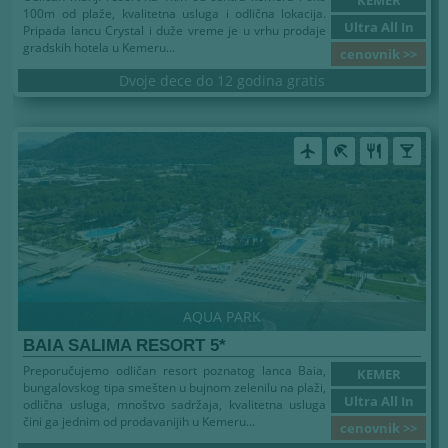
KEMER
100m od plaže, kvalitetna usluga i odlična lokacija.
Ultra All In
Pripada lancu Crystal i duže vreme je u vrhu prodaje
gradskih hotela u Kemeru...
cenovnik >>
Dvoje dece do 12 godina gratis
airplanemode_active
beach_access
restaurant
local_bar
AQUA PARK
BAIA SALIMA RESORT 5*
Preporučujemo odličan resort poznatog lanca Baia,
KEMER
bungalovskog tipa smešten u bujnom zelenilu na plaži,
Ultra All In
odlična usluga, mnoštvo sadržaja, kvalitetna usluga
čini ga jednim od prodavanijih u Kemeru...
cenovnik >>