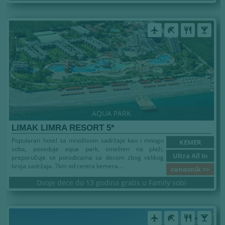
airplanemode_active
beach_access
restaurant
local_bar
AQUA PARK
LIMAK LIMRA RESORT 5*
Popularan hotel sa mnoštvom sadržaja kao i mnogo
KEMER
soba, poseduje aqua park, smešten na plaži,
Ultra All In
preporučuje se porodicama sa decom zbog velikog
broja sadržaja. 7km od centra kemera...
cenovnik >>
Dvoje dece do 13 godina gratis u Family sobi
airplanemode_active
beach_access
restaurant
local_bar