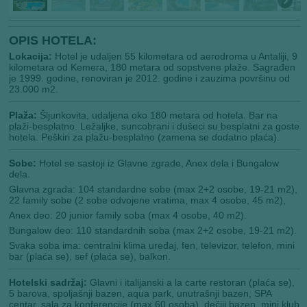
OPIS HOTELA:
Lokacija:
Hotel je udaljen 55 kilometara od aerodroma u Antaliji, 9
kilometara od Kemera, 180 metara od sopstvene plaže. Sagrađen
je 1999. godine, renoviran je 2012. godine i zauzima površinu od
23.000 m2.
Plaža:
Šljunkovita, udaljena oko 180 metara od hotela. Bar na
plaži-besplatno. Ležaljke, suncobrani i dušeci su besplatni za goste
hotela. Peškiri za plažu-besplatno (zamena se dodatno plaća).
Sobe:
Hotel se sastoji iz Glavne zgrade, Anex dela i Bungalow
dela.
Glavna zgrada: 104 standardne sobe (max 2+2 osobe, 19-21 m2),
22 family sobe (2 sobe odvojene vratima, max 4 osobe, 45 m2),
Anex deo: 20 junior family soba (max 4 osobe, 40 m2).
Bungalow deo: 110 standardnih soba (max 2+2 osobe, 19-21 m2).
Svaka soba ima: centralni klima uređaj, fen, televizor, telefon, mini
bar (plaća se), sef (plaća se), balkon.
Hotelski sadržaj:
Glavni i italijanski a la carte restoran (plaća se),
5 barova, spoljašnji bazen, aqua park, unutrašnji bazen, SPA
centar, sala za konferencije (max 60 osoba), dečiji bazen, mini klub