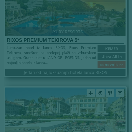
LUXURY RESORTS
RIXOS PREMIUM TEKIROVA 5*
Luksuzan hotel iz lanca RIXOS, Rixos Premium
KEMER
Tekirova, smešten na prelepoj plaži sa vrhunskom
Ultra All In
uslugom. Gratis izlet u LAND OF LEGENDS. Jedan od
najboljih hotela iz lanca...
cenovnik >>
Jedan od najluksuznijh hotela lanca RIXOS
airplanemode_active
beach_access
restaurant
local_bar