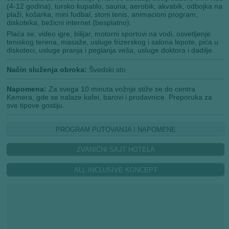
(4-12 godina), tursko kupatilo, sauna, aerobik, akvabik, odbojka na
plaži, košarka, mini fudbal, stoni tenis, animacioni program,
diskoteka, bežicni internet (besplatno).
Plaća se: video igre, bilijar, motorni sportovi na vodi, osvetljenje
teniskog terena, masaže, usluge frizerskog i salona lepote, pića u
diskoteci, usluge pranja i peglanja veša, usluge doktora i dadilje.
Način služenja obroka:
Švedski sto
Napomena:
Za svega 10 minuta vožnje stiže se do centra
Kemera, gde se nalaze kafei, barovi i prodavnice. Preporuka za
sve tipove gostiju.
PROGRAM PUTOVANJA I NAPOMENE
ZVANIČNI SAJT HOTELA
ALL INCLUSIVE KONCEPT