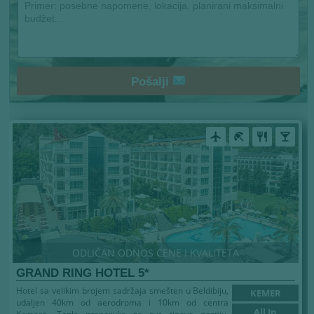
Pošalji
airplanemode_active
beach_access
restaurant
local_bar
ODLIČAN ODNOS CENE I KVALITETA
GRAND RING HOTEL 5*
Hotel sa velikim brojem sadržaja smešten u Beldibiju,
KEMER
udaljen 40km od aerodroma i 10km od centra
All In