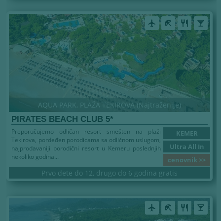
airplanemode_active
beach_access
restaurant
local_bar
AQUA PARK, PLAŽA TEKIROVA (Najtraženije)
PIRATES BEACH CLUB 5*
Preporučujemo odličan resort smešten na plaži
KEMER
Tekirova, pordeđen porodicama sa odličnom uslugom,
Ultra All In
najprodavaniji porodični resort u Kemeru poslednjih
nekoliko godina...
cenovnik >>
Prvo dete do 12, drugo do 6 godina gratis
airplanemode_active
beach_access
restaurant
local_bar