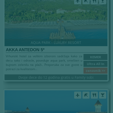
airplanemode_active
beach_access
restaurant
local_bar
AQUA PARK - LUXURY RESORT
AKKA ANTEDON 5*
Vrhunski hotel sa velikim izborom sadržaja kako za
KEMER
decu tako i odrasle, poseduje aqua park, smešten u
Ultra All In
bujnom zelenilu na plaži.. Preporuka za sve goste u
potrazi za kvalitetom...
cenovnik >>
Dvoje dece do 12 godina gratis u Family sobi
airplanemode_active
beach_access
restaurant
local_bar