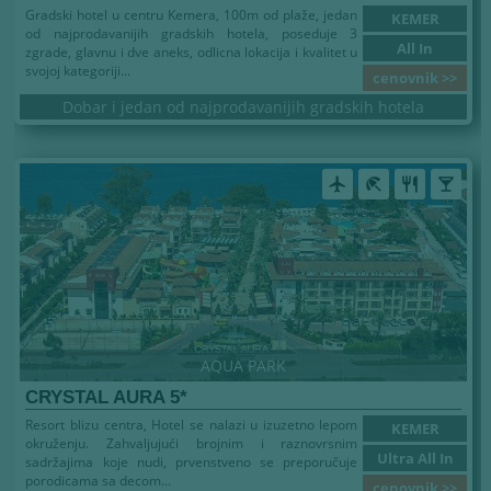
Gradski hotel u centru Kemera, 100m od plaže, jedan
KEMER
od najprodavanijih gradskih hotela, poseduje 3
All In
zgrade, glavnu i dve aneks, odlicna lokacija i kvalitet u
svojoj kategoriji...
cenovnik >>
Dobar i jedan od najprodavanijih gradskih hotela
airplanemode_active
beach_access
restaurant
local_bar
AQUA PARK
CRYSTAL AURA 5*
Resort blizu centra, Hotel se nalazi u izuzetno lepom
KEMER
okruženju. Zahvaljujući brojnim i raznovrsnim
Ultra All In
sadržajima koje nudi, prvenstveno se preporučuje
porodicama sa decom...
cenovnik >>