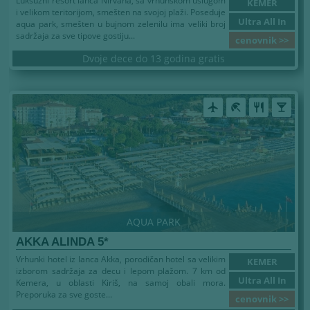
Luksuzni resort lanca Nirvana, sa vrhunskom uslugom
KEMER
i velikom teritorijom, smešten na svojoj plaži. Poseduje
Ultra All In
aqua park, smešten u bujnom zelenilu ima veliki broj
sadržaja za sve tipove gostiju...
cenovnik >>
Dvoje dece do 13 godina gratis
airplanemode_active
beach_access
restaurant
local_bar
AQUA PARK
AKKA ALINDA 5*
Vrhunki hotel iz lanca Akka, porodičan hotel sa velikim
KEMER
izborom sadržaja za decu i lepom plažom. 7 km od
Ultra All In
Kemera, u oblasti Kiriš, na samoj obali mora.
Preporuka za sve goste...
cenovnik >>