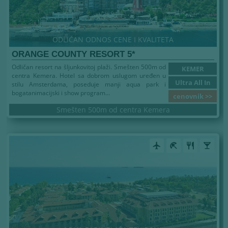
ODLIČAN ODNOS CENE I KVALITETA
ORANGE COUNTY RESORT 5*
Odličan resort na šljunkovitoj plaži. Smešten 500m od
KEMER
centra Kemera. Hotel sa dobrom uslugom uređen u
Ultra All In
stilu Amsterdama, poseduje manji aqua park i
bogatanimacijski i show program...
cenovnik >>
Smešten 500m od centra Kemera
airplanemode_active
beach_access
restaurant
local_bar