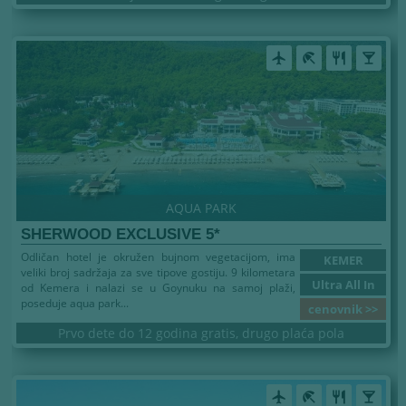
airplanemode_active
beach_access
restaurant
local_bar
AQUA PARK
SHERWOOD EXCLUSIVE 5*
Odličan hotel je okružen bujnom vegetacijom, ima
KEMER
veliki broj sadržaja za sve tipove gostiju. 9 kilometara
Ultra All In
od Kemera i nalazi se u Goynuku na samoj plaži,
poseduje aqua park...
cenovnik >>
Prvo dete do 12 godina gratis, drugo plaća pola
airplanemode_active
beach_access
restaurant
local_bar