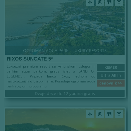
airplanemode_active
beach_access
restaurant
local_bar
OGROMAN AQUA PARK - LUXURY RESORTS
RIXOS SUNGATE 5*
Luksuzni premium resort sa vrhunskom uslugom i
KEMER
velikim aqua parkom, gratis izlet u LAND OF
Ultra All In
LEGENDS... Pripada lancu Rixos, jednom od
najluksuznijih u Evropi i šire. Poseduje ogroman aqua
cenovnik >>
park i ogromnu površinu..
Dvoje dece do 12 godina gratis
airplanemode_active
beach_access
restaurant
local_bar