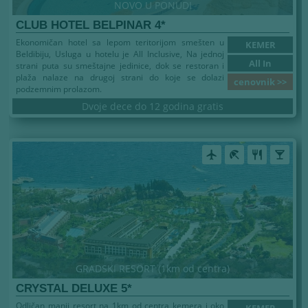
NOVO U PONUDI
CLUB HOTEL BELPINAR 4*
Ekonomičan hotel sa lepom teritorijom smešten u
KEMER
Beldibiju, Usluga u hotelu je All Inclusive, Na jednoj
All In
strani puta su smeštajne jedinice, dok se restoran i
plaža nalaze na drugoj strani do koje se dolazi
cenovnik >>
podzemnim prolazom.
Dvoje dece do 12 godina gratis
airplanemode_active
beach_access
restaurant
local_bar
GRADSKI RESORT (1km od centra)
CRYSTAL DELUXE 5*
Odličan manji resort na 1km od centra kemera i oko