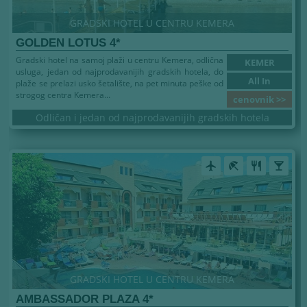
GRADSKI HOTEL U CENTRU KEMERA
GOLDEN LOTUS 4*
Gradski hotel na samoj plaži u centru Kemera, odlična
KEMER
usluga, jedan od najprodavanijih gradskih hotela, do
All In
plaže se prelazi usko šetalište, na pet minuta peške od
strogog centra Kemera...
cenovnik >>
Odličan i jedan od najprodavanijih gradskih hotela
airplanemode_active
beach_access
restaurant
local_bar
GRADSKI HOTEL U CENTRU KEMERA
AMBASSADOR PLAZA 4*