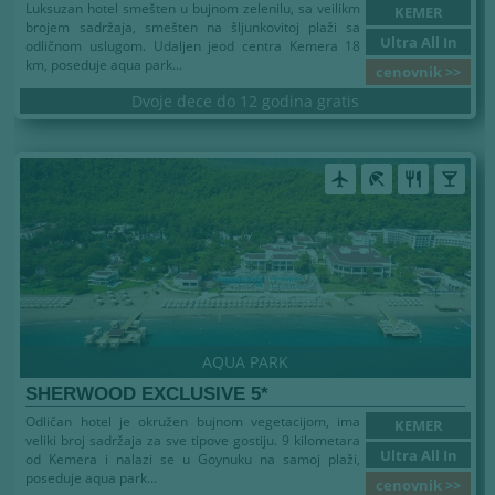
Luksuzan hotel smešten u bujnom zelenilu, sa veilikm
KEMER
brojem sadržaja, smešten na šljunkovitoj plaži sa
Ultra All In
odličnom uslugom. Udaljen jeod centra Kemera 18
km, poseduje aqua park...
cenovnik >>
Dvoje dece do 12 godina gratis
airplanemode_active
beach_access
restaurant
local_bar
AQUA PARK
SHERWOOD EXCLUSIVE 5*
Odličan hotel je okružen bujnom vegetacijom, ima
KEMER
veliki broj sadržaja za sve tipove gostiju. 9 kilometara
Ultra All In
od Kemera i nalazi se u Goynuku na samoj plaži,
poseduje aqua park...
cenovnik >>