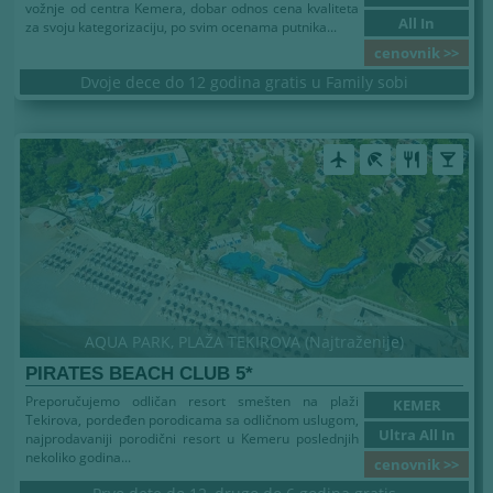
vožnje od centra Kemera, dobar odnos cena kvaliteta
All In
za svoju kategorizaciju, po svim ocenama putnika...
cenovnik >>
Dvoje dece do 12 godina gratis u Family sobi
airplanemode_active
beach_access
restaurant
local_bar
AQUA PARK, PLAŽA TEKIROVA (Najtraženije)
PIRATES BEACH CLUB 5*
Preporučujemo odličan resort smešten na plaži
KEMER
Tekirova, pordeđen porodicama sa odličnom uslugom,
Ultra All In
najprodavaniji porodični resort u Kemeru poslednjih
nekoliko godina...
cenovnik >>