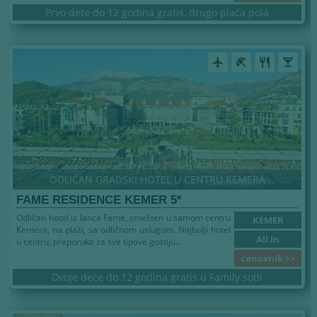
Prvo dete do 12 godina gratis, drugo plaća pola
airplanemode_active
beach_access
restaurant
local_bar
ODLIČAN GRADSKI HOTEL U CENTRU KEMERA
FAME RESIDENCE KEMER 5*
Odličan hotel iz lanca Fame, smešten u samom centru
KEMER
Kemera, na plaži, sa odličnom uslugom. Najbolji hotel
All In
u centru, preporuka za sve tipove gostiju...
cenovnik >>
Dvoje dece do 12 godina gratis u Family sobi