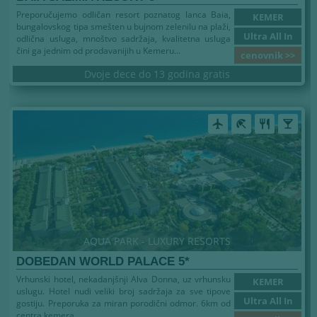
Preporučujemo odličan resort poznatog lanca Baia,
KEMER
bungalovskog tipa smešten u bujnom zelenilu na plaži,
Ultra All In
odlična usluga, mnoštvo sadržaja, kvalitetna usluga
čini ga jednim od prodavanijih u Kemeru...
cenovnik >>
Dvoje dece do 13 godina gratis
airplanemode_active
beach_access
restaurant
local_bar
AQUA PARK - LUXURY RESORTS
DOBEDAN WORLD PALACE 5*
Vrhunski hotel, nekadanjšnji Alva Donna, uz vrhunsku
KEMER
uslugu. Hotel nudi veliki broj sadržaja za sve tipove
Ultra All In
gostiju. Preporuka za miran porodični odmor. 6km od
centra kemera