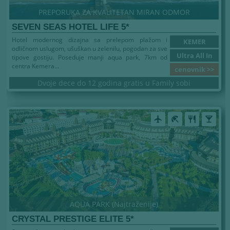
PREPORUKA ZA KVALITETAN MIRAN ODMOR
SEVEN SEAS HOTEL LIFE 5*
Hotel modernog dizajna sa prelepom plažom i
KEMER
odličnom uslugom, ušuškan u zelenilu, pogodan za sve
Ultra All In
tipove gostiju. Poseduje manji aqua park, 7km od
centra Kemera...
cenovnik >>
Dvoje dece do 12 godina gratis u Family sobi
airplanemode_active
beach_access
restaurant
local_bar
AQUA PARK (Najtraženije)
CRYSTAL PRESTIGE ELITE 5*