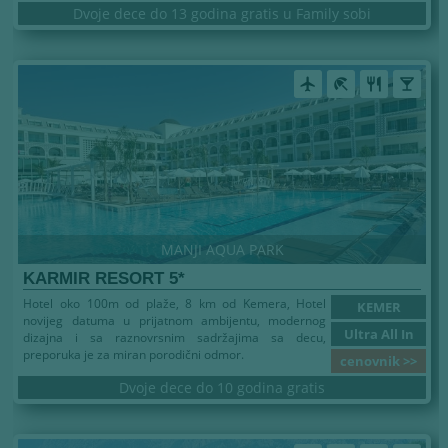
Dvoje dece do 13 godina gratis u Family sobi
airplanemode_active
beach_access
restaurant
local_bar
MANJI AQUA PARK
KARMIR RESORT 5*
Hotel oko 100m od plaže, 8 km od Kemera, Hotel
KEMER
novijeg datuma u prijatnom ambijentu, modernog
Ultra All In
dizajna i sa raznovrsnim sadržajima sa decu,
preporuka je za miran porodični odmor.
cenovnik >>
Dvoje dece do 10 godina gratis