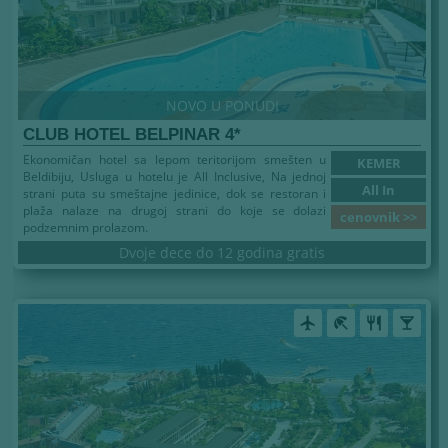
NOVO U PONUDI
CLUB HOTEL BELPINAR 4*
Ekonomičan hotel sa lepom teritorijom smešten u
KEMER
Beldibiju, Usluga u hotelu je All Inclusive, Na jednoj
All In
strani puta su smeštajne jedinice, dok se restoran i
plaža nalaze na drugoj strani do koje se dolazi
cenovnik >>
podzemnim prolazom.
Dvoje dece do 12 godina gratis
airplanemode_active
beach_access
restaurant
local_bar