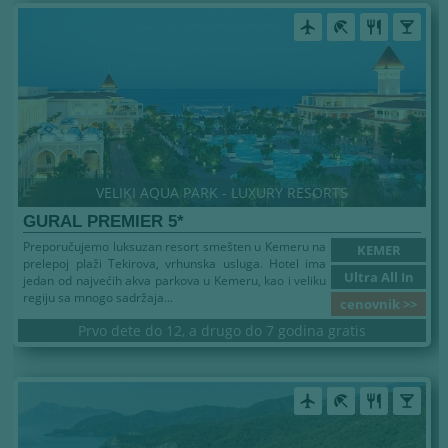
airplanemode_active
beach_access
restaurant
local_bar
VELIKI AQUA PARK - LUXURY RESORTS
GURAL PREMIER 5*
Preporučujemo luksuzan resort smešten u Kemeru na
KEMER
prelepoj plaži Tekirova, vrhunska usluga. Hotel ima
Ultra All In
jedan od najvećih akva parkova u Kemeru, kao i veliku
regiju sa mnogo sadržaja...
cenovnik >>
Prvo dete do 12, a drugo do 7 godina gratis
airplanemode_active
beach_access
restaurant
local_bar