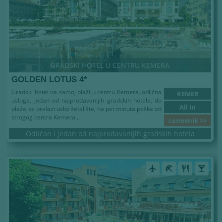
GRADSKI HOTEL U CENTRU KEMERA
GOLDEN LOTUS 4*
Gradski hotel na samoj plaži u centru Kemera, odlična
KEMER
usluga, jedan od najprodavanijih gradskih hotela, do
All In
plaže se prelazi usko šetalište, na pet minuta peške od
strogog centra Kemera...
cenovnik >>
Odličan i jedan od najprodavanijih gradskih hotela
airplanemode_active
beach_access
restaurant
local_bar