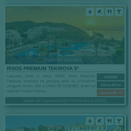
airplanemode_active
beach_access
restaurant
local_bar
LUXURY RESORTS
RIXOS PREMIUM TEKIROVA 5*
Luksuzan hotel iz lanca RIXOS, Rixos Premium
KEMER
Tekirova, smešten na prelepoj plaži sa vrhunskom
Ultra All In
uslugom. Gratis izlet u LAND OF LEGENDS. Jedan od
najboljih hotela iz lanca...
cenovnik >>
Jedan od najluksuznijh hotela lanca RIXOS
airplanemode_active
beach_access
restaurant
local_bar