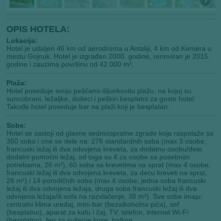
OPIS HOTELA:
Lokacija:
Hotel je udaljen 46 km od aerodroma u Antaliji, 4 km od Kemera u
mestu Gojnuk. Hotel je izgrađen 2000. godine, renoviran je 2015.
godine i zauzima površinu od 42.000 m².
Plaža:
Hotel poseduje svoju peščano-šljunkovitu plažu, na kojoj su
suncobrani, ležaljke, dušeci i peškiri besplatni za goste hotel.
Takođe hotel poseduje bar na plaži koji je besplatan.
Sobe:
Hotel se sastoji od glavne sedmospratne zgrade koja raspolaže sa
350 soba i one se dele na: 276 standardnih soba (max 3 osobe,
francuski ležaj ili dva odvojena kreveta, za dodatnu osobu/dete
dodatni pomoćni ležaj, od toga su 4 za osobe sa posebnim
potrebama, 26 m²), 60 soba sa krevetima na sprat (max 4 osobe,
francuski ležaj ili dva odvojena kreveta, za decu kreveti na sprat,
26 m²) i 14 porodičnih soba (max 4 osobe, jedna soba francuski
ležaj ili dva odvojena ležaja, druga soba francuski ležaj ili dva
odvojena ležaja/ili sofa na razvlačenje, 38 m²). Sve sobe imaju:
centralni klima uređaj, mini-bar (bezalkoholna pića), sef
(besplatno), aparat za kafu i čaj, TV, telefon, internet Wi-Fi
(besplatno), fen za sušenje kose, balkon.