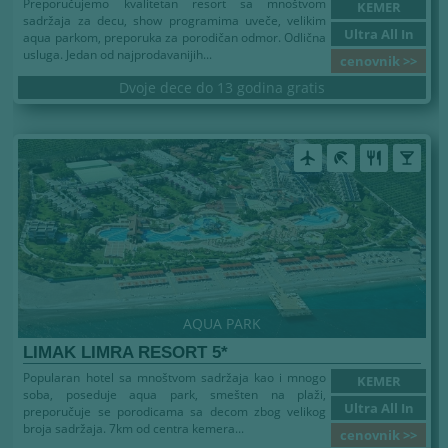
Preporučujemo kvalitetan resort sa mnoštvom
KEMER
sadržaja za decu, show programima uveče, velikim
Ultra All In
aqua parkom, preporuka za porodičan odmor. Odlična
usluga. Jedan od najprodavanijih...
cenovnik >>
Dvoje dece do 13 godina gratis
airplanemode_active
beach_access
restaurant
local_bar
AQUA PARK
LIMAK LIMRA RESORT 5*
Popularan hotel sa mnoštvom sadržaja kao i mnogo
KEMER
soba, poseduje aqua park, smešten na plaži,
Ultra All In
preporučuje se porodicama sa decom zbog velikog
broja sadržaja. 7km od centra kemera...
cenovnik >>