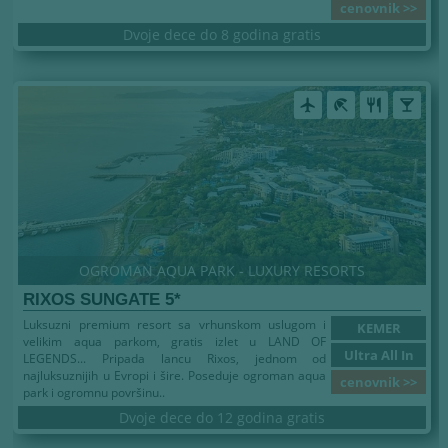
cenovnik >>
Dvoje dece do 8 godina gratis
airplanemode_active
beach_access
restaurant
local_bar
OGROMAN AQUA PARK - LUXURY RESORTS
RIXOS SUNGATE 5*
Luksuzni premium resort sa vrhunskom uslugom i
KEMER
velikim aqua parkom, gratis izlet u LAND OF
Ultra All In
LEGENDS... Pripada lancu Rixos, jednom od
najluksuznijih u Evropi i šire. Poseduje ogroman aqua
cenovnik >>
park i ogromnu površinu..
Dvoje dece do 12 godina gratis