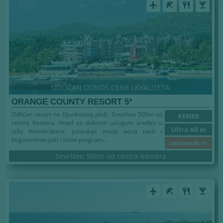
airplanemode_active
beach_access
restaurant
local_bar
ODLIČAN ODNOS CENE I KVALITETA
ORANGE COUNTY RESORT 5*
Odličan resort na šljunkovitoj plaži. Smešten 500m od
KEMER
centra Kemera. Hotel sa dobrom uslugom uređen u
Ultra All In
stilu Amsterdama, poseduje manji aqua park i
bogatanimacijski i show program...
cenovnik >>
Smešten 500m od centra Kemera
airplanemode_active
beach_access
restaurant
local_bar