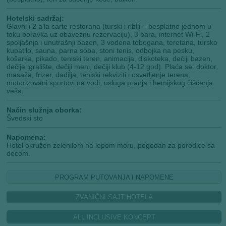
Hotelski sadržaj:
Glavni i 2 a’la carte restorana (turski i riblji – besplatno jednom u
toku boravka uz obaveznu rezervaciju), 3 bara, internet Wi-Fi, 2
spoljašnja i unutrašnji bazen, 3 vodena tobogana, teretana, tursko
kupatilo, sauna, parna soba, stoni tenis, odbojka na pesku,
košarka, pikado, teniski teren, animacija, diskoteka, dečiji bazen,
dečije igralište, dečiji meni, dečiji klub (4-12 god). Plaća se: doktor,
masaža, frizer, dadilja, teniski rekviziti i osvetljenje terena,
motorizovani sportovi na vodi, usluga pranja i hemijskog čišćenja
veša.
Način služnja oborka:
Švedski sto
Napomena:
Hotel okružen zelenilom na lepom moru, pogodan za porodice sa
decom.
PROGRAM PUTOVANJA I NAPOMENE
ZVANIČNI SAJT HOTELA
ALL INCLUSIVE KONCEPT