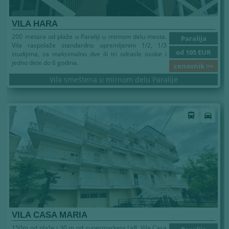
VILA HARA
200 metara od plaže u Paraliji u mirnom delu mesta.
Paralija
Vila raspolaže standardno opremljenim 1/2, 1/3
od 105 EUR
studijima, za maksimalno dve ili tri odrasle osobe i
jedno dete do 6 godina.
cenovnik >>
Vila smeštena u mirnom delu Paralije
directions_bus
directions_car
VILA CASA MARIA
150m od plaže i 30 m od supermarketa Lidl. Vila Casa