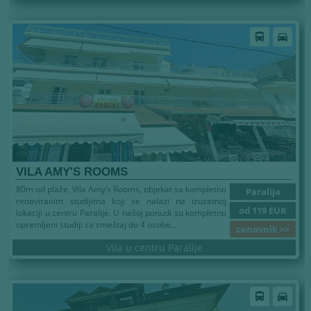
Leto 2026
directions_bus
directions_car
VILA AMY'S ROOMS
80m od plaže. Vila Amy’s Rooms, objekat sa kompletno
Paralija
renoviranim studijima koji se nalazi na izuzetnoj
od 119 EUR
lokaciji u centru Paralije. U našoj ponudi su kompletno
opremljeni studiji za smeštaj do 4 osobe...
cenovnik >>
Vila u centru Paralije
Leto 2026
directions_bus
directions_car