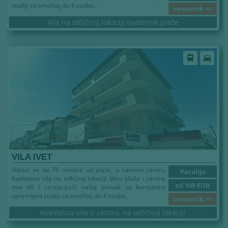
studiji za smeštaj do 4 osobe...
cenovnik >>
Vila na odličnoj lokaciji nadomak plaže
Leto 2026
directions_bus
directions_car
VILA IVET
Nalazi se na 70 metara od plaže, u samom centru.
Paralija
Kvalitetna vila na odličnoj lokaciji blizu plaže i centra,
od 109 EUR
ima lift i recepciju.U našoj ponudi su kompletno
opremljeni studiji za smeštaj do 4 osobe..
cenovnik >>
Kvalitetna vila u centru, na odličnoj lokaciji