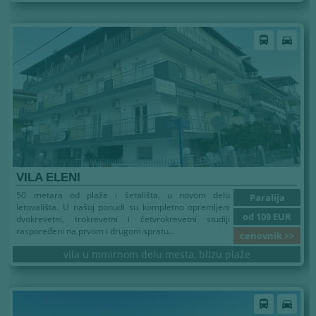
Leto 2026
directions_bus
directions_car
VILA ELENI
50 metara od plaže i šetališta, u novom delu
Paralija
letovališta. U našoj ponudi su kompletno opremljeni
od 109 EUR
dvokrevetni, trokrevetni i četvrokrevetni studiji
raspoređeni na prvom i drugom spratu...
cenovnik >>
vila u mmirnom delu mesta, blizu plaže
Leto 2026
directions_bus
directions_car