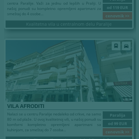
centra Paralije. Važi za jednu od lepših u Praliji. U
od 119 EUR
našoj ponudi su kompletno opremljeni apartmani za
smeštaj do 4 osobe...
cenovnik >>
Kvalitetna vila u centralnom delu Paralije
Leto 2026
directions_bus
directions_car
VILA AFRODITI
Nalazi se u centru Paralije nedaleko od crkve, na samo
Paralija
80 m od plaže. U ovoj kvalitetnoj vili, u našoj ponudi su
od 99 EUR
komforni kompletno opremljeni apartmani sa
kuhinjom, za smeštaj do 7 osoba...
cenovnik >>