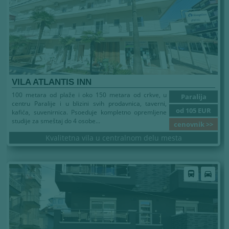
VILA ATLANTIS INN
100 metara od plaže i oko 150 metara od crkve, u
Paralija
centru Paralije i u blizini svih prodavnica, taverni,
od 105 EUR
kafića, suvenirnica. Psoeduje kompletno opremljene
studije za smeštaj do 4 osobe...
cenovnik >>
Kvalitetna vila u centralnom delu mesta
Leto 2026
directions_bus
directions_car