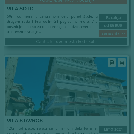
ARANŽMANI NA 7 NOĆENJA
VILA SOTO
60m od mora u centralnom delu pored škole, u
Paralija
drugom redu i ima delimični pogled na more. Vila
od 89 EUR
poseduje kompletno opremljene dvokrevetne i
trokrevetne studije...
cenovnik >>
Centralni deo mesta kod škole
Leto 2026
directions_bus
directions_car
VILA STAVROS
120m od plaže, nalazi se u mirnom delu Paralije,
LETO 2024
severno od crkve u centru mesta. U našoj punudi su