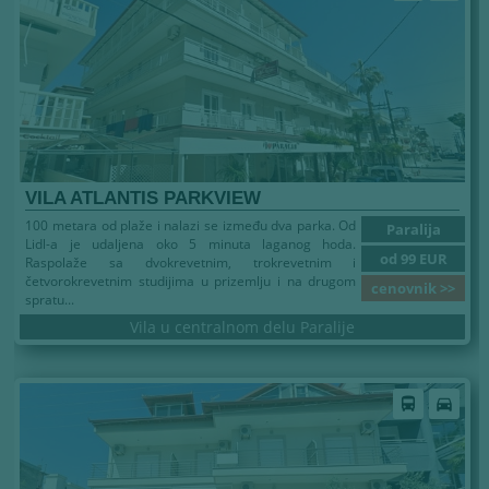
VILA ATLANTIS PARKVIEW
100 metara od plaže i nalazi se između dva parka. Od
Paralija
Lidl-a je udaljena oko 5 minuta laganog hoda.
od 99 EUR
Raspolaže sa dvokrevetnim, trokrevetnim i
četvorokrevetnim studijima u prizemlju i na drugom
cenovnik >>
spratu...
Vila u centralnom delu Paralije
Leto 2026
directions_bus
directions_car