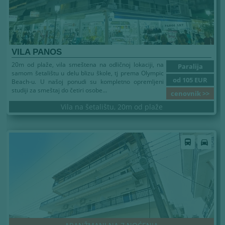
VILA PANOS
20m od plaže, vila smeštena na odličnoj lokaciji, na
Paralija
samom šetalištu u delu blizu škole, tj prema Olympic
od 105 EUR
Beach-u. U našoj ponudi su kompletno opremljeni
studiji za smeštaj do četiri osobe...
cenovnik >>
Vila na šetalištu, 20m od plaže
Leto 2026
directions_bus
directions_car