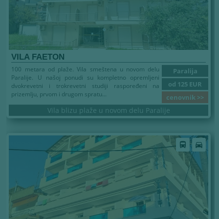
VILA FAETON
100 metara od plaže. Vila smeštena u novom delu
Paralija
Paralije. U našoj ponudi su kompletno opremljeni
od 125 EUR
dvokrevetni i trokrevetni studiji raspoređeni na
prizemlju, prvom i drugom spratu...
cenovnik >>
Vila blizu plaže u novom delu Paralije
Leto 2026
directions_bus
directions_car