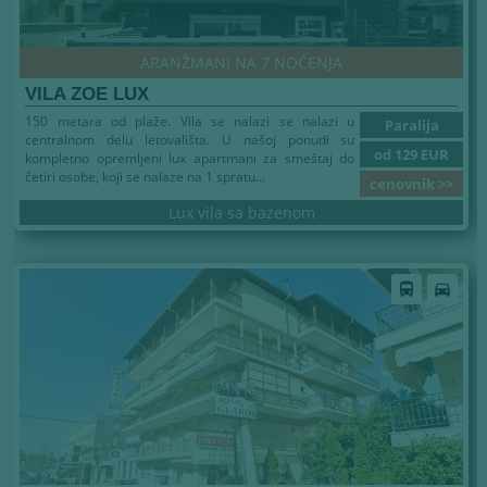
ARANŽMANI NA 7 NOĆENJA
VILA ZOE LUX
150 metara od plaže. Vila se nalazi se nalazi u
Paralija
centralnom delu letovališta. U našoj ponudi su
od 129 EUR
kompletno opremljeni lux apartmani za smeštaj do
četiri osobe, koji se nalaze na 1 spratu...
cenovnik >>
Lux vila sa bazenom
Leto 2026
directions_bus
directions_car