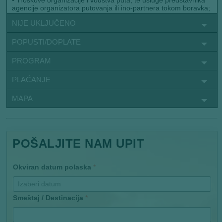
agencije organizatora putovanja ili ino-partnera tokom boravka;
NIJE UKLJUČENO
POPUSTI/DOPLATE
PROGRAM
PLAĆANJE
MAPA
POŠALJITE NAM UPIT
Okviran datum polaska
*
Smeštaj / Destinacija
*