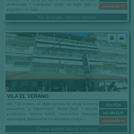
dvokrevetni i trokrevetni studiji od kojih neki sa
cenovnik >>
pogledom na more ...
Vila do plaže, odlična lokacija
Leto 2026
directions_bus
directions_car
VILA EL VERANO
oko 130 metara od plaže (prelazi se ulica), u centru
Paralija
letovališta, u neposrednoj blizini škole i brojnih
od 109 EUR
prodavnica, taverni, kafića, suvenirnica. Poseduje
opremljene dvokrevetne i trokrevetne studije...
cenovnik >>
Vila na dobroj lokaciji u centru