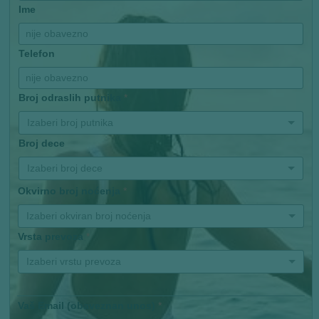
Ime
Telefon
Broj odraslih putnika
*
Izaberi broj putnika
Broj dece
Izaberi broj dece
Okvirno broj noćenja
*
Izaberi okviran broj noćenja
Vrsta prevoza
*
Izaberi vrstu prevoza
Vaš Email (obaveznan unos)
*