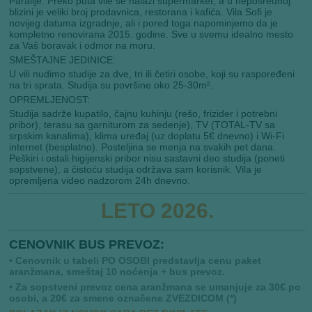
Paralije. Preko puta vile se nalazi supermarket, a u neposrednoj
blizini je veliki broj prodavnica, restorana i kafića. Vila Sofi je
novijeg datuma izgradnje, ali i pored toga napominjemo da je
kompletno renovirana 2015. godine. Sve u svemu idealno mesto
za Vaš boravak i odmor na moru.
SMEŠTAJNE JEDINICE:
U vili nudimo studije za dve, tri ili četiri osobe, koji su raspoređeni
na tri sprata. Studija su površine oko 25-30m².
OPREMLJENOST:
Studija sadrže kupatilo, čajnu kuhinju (rešo, frizider i potrebni
pribor), terasu sa garniturom za sedenje), TV (TOTAL-TV sa
srpskim kanalima), klima uređaj (uz doplatu 5€ dnevno) i Wi-Fi
internet (besplatno). Posteljina se menja na svakih pet dana.
Peškiri i ostali higijenski pribor nisu sastavni deo studija (poneti
sopstvene), a čistoću studija održava sam korisnik. Vila je
opremljena video nadzorom 24h dnevno.
LETO 2026.
CENOVNIK BUS PREVOZ:
• Cenovnik u tabeli PO OSOBI predstavlja cenu paket
aranžmana, smeštaj 10 noćenja + bus prevoz.
• Za sopstveni prevoz cena aranžmana se umanjuje za 30€ po
osobi, a 20€ za smene označene ZVEZDICOM (*)