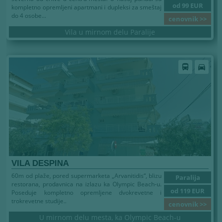
od 99 EUR
kompletno opremljeni apartmani i dupleksi za smeštaj
do 4 osobe...
cenovnik >>
Vila u mirnom delu Paralije
Leto 2026
directions_bus
directions_car
VILA DESPINA
60m od plaže, pored supermarketa „Arvanitidis“, blizu
Paralija
restorana, prodavnica na izlazu ka Olympic Beach-u.
od 119 EUR
Poseduje kompletno opremljene dvokrevetne i
trokrevetne studije..
cenovnik >>
U mirnom delu mesta, ka Olympic Beach-u