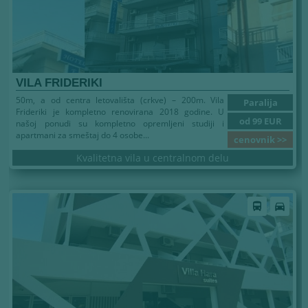
VILA FRIDERIKI
50m, a od centra letovališta (crkve) – 200m. Vila
Paralija
Frideriki je kompletno renovirana 2018 godine. U
od 99 EUR
našoj ponudi su kompletno opremljeni studiji i
apartmani za smeštaj do 4 osobe...
cenovnik >>
Kvalitetna vila u centralnom delu
Leto 2026
directions_bus
directions_car