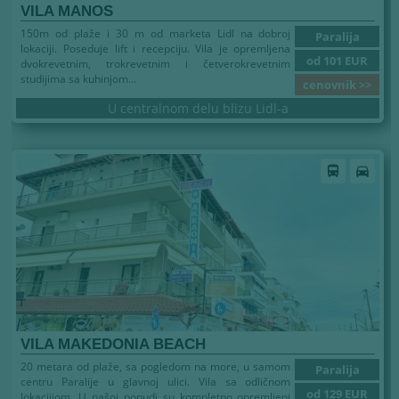
VILA MANOS
150m od plaže i 30 m od marketa Lidl na dobroj
Paralija
lokaciji. Poseduje lift i recepciju. Vila je opremljena
od 101 EUR
dvokrevetnim, trokrevetnim i četverokrevetnim
studijima sa kuhinjom...
cenovnik >>
U centralnom delu blizu Lidl-a
Leto 2026
directions_bus
directions_car
VILA MAKEDONIA BEACH
20 metara od plaže, sa pogledom na more, u samom
Paralija
centru Paralije u glavnoj ulici. Vila sa odličnom
od 129 EUR
lokacijiom. U našoj ponudi su kompletno opremljeni