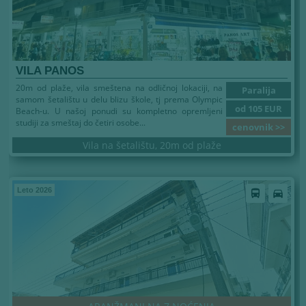
VILA PANOS
20m od plaže, vila smeštena na odličnoj lokaciji, na
Paralija
samom šetalištu u delu blizu škole, tj prema Olympic
od 105 EUR
Beach-u. U našoj ponudi su kompletno opremljeni
studiji za smeštaj do četiri osobe...
cenovnik >>
Vila na šetalištu, 20m od plaže
Leto 2026
directions_bus
directions_car