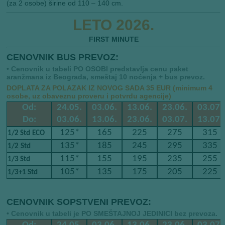
(za 2 osobe) širine od 110 – 140 cm.
LETO 2026.
FIRST MINUTE
CENOVNIK BUS PREVOZ:
• Cenovnik u tabeli PO OSOBI predstavlja cenu paket
aranžmana iz Beograda, smeštaj 10 noćenja + bus prevoz.
DOPLATA ZA POLAZAK IZ NOVOG SADA 35 EUR (minimum 4
osobe, uz obaveznu proveru i potvrdu agencije)
Od:
24.05.
03.06.
13.06.
23.06.
03.07.
Do:
03.06.
13.06.
23.06.
03.07.
13.07.
125*
165
225
275
315
​​
1/2 Std
ECO
135*
185
245
295
335
​​
1/2
Std
115*
155
195
235
255
1/3 Std
105*
135
175
205
225
1/3+1 Std
CENOVNIK SOPSTVENI PREVOZ:
• Cenovnik u tabeli je PO SMEŠTAJNOJ JEDINICI bez prevoza.