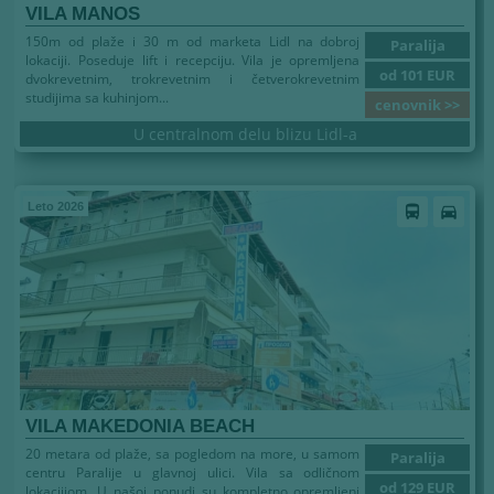
VILA MANOS
150m od plaže i 30 m od marketa Lidl na dobroj
Paralija
lokaciji. Poseduje lift i recepciju. Vila je opremljena
od 101 EUR
dvokrevetnim, trokrevetnim i četverokrevetnim
studijima sa kuhinjom...
cenovnik >>
U centralnom delu blizu Lidl-a
Leto 2026
directions_bus
directions_car
VILA MAKEDONIA BEACH
20 metara od plaže, sa pogledom na more, u samom
Paralija
centru Paralije u glavnoj ulici. Vila sa odličnom
od 129 EUR
lokacijiom. U našoj ponudi su kompletno opremljeni