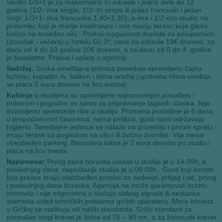
Studio 1/3+1 je za maksimalno tri odrasle i jedno dete do 12
godina (1/2- dva singla, 1/3- tri singla ili jedan francuski i jedan
singl ,1/3+1- dva francuska 1,40+1,20), a ima i 1/2 eco studio na
prizemlju, koji je manje kvadrature i ima manju terasu koja gleda
bočno na susednu vilu. Postoji mogućnost doplate za polupansion
(doručak i večera) u hotelu GL 3*, cena za odrasle 19€ dnevno, za
decu od 4 do 10 godina 10€ dnevno, a za decu od 0 do 4 godine
je besplatno. Prijava i uplata u agenciji.
Sadržaj:
Svaka smeštajna jedinica poseduje opremljenu čajnu
kuhinju, kupatilo, tv, balkon i klima uređaj (upotreba klima uređaja
se plaća 5 eura dnevno na licu mesta).
Kuhinje
u studijima su opremljene najosnovnijim posuđem i
priborom i pogodne su samo za pripremanje laganih obroka. Nije
dozvoljeno spremanje ribe u studiju. Promena posteljine je 6 dana
u prepodnevnim časovima, nema peškira, gosti sami održavaju
higijenu. Smeštajne jedinice se nalaze na prizemlju i prvom spratu i
imaju terase sa pogledom na ulicu ili bočno dvorište. Vila nema
obezbeđen parking. Boravišna taksa je 2 eura dnevno po studiu i
plaća na licu mesta.
Napomena:
Prvog dana boravka ulazak u studije je u 14.00h, a
poslednjeg dana napuštanje studija je u 09.00h. Gosti koji koriste
bus prevoz imaju obezbeđen prostor za sedenje, prtljag i wc, prvog
i poslednjeg dana boravka. Agencija ne može garantovati brzinu
interneta i nije odgovorna u slučaju slabog signala ili nestanka
interneta usled tehničkih problema grčkih operatera. Mere kreveta
u Grčkoj se razlikuju od naših standarda. Grčki standard za
normalan-singl krevet je širine od 75 – 90 cm, a za francuski krevet