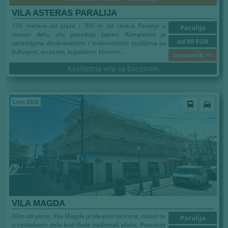
VILA ASTERAS PARALIJA
150 metara od plaže i 700 m od centra Paralije u
Paralija
novom delu, vila poseduje bazen. Kompletno je
od 89 EUR
opremljena dvokrevetnim i trokrevetnim studijima sa
kuhinjom, terasom, kupatilom, klimom...
cenovnik >>
Kvalitetna vila sa bazenom
Leto 2026
directions_bus
directions_car
VILA MAGDA
30m od plaze, Vila Magda je idealno locirana, nalazi se
Paralija
u centalnom delu kod škole nadomak plaže. Poseduje