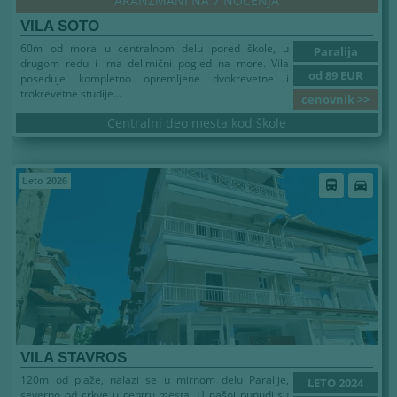
ARANŽMANI NA 7 NOĆENJA
VILA SOTO
60m od mora u centralnom delu pored škole, u
Paralija
drugom redu i ima delimični pogled na more. Vila
od 89 EUR
poseduje kompletno opremljene dvokrevetne i
trokrevetne studije...
cenovnik >>
Centralni deo mesta kod škole
Leto 2026
directions_bus
directions_car
VILA STAVROS
120m od plaže, nalazi se u mirnom delu Paralije,
LETO 2024
severno od crkve u centru mesta. U našoj punudi su