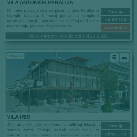
VILA ANTONIOS PARALIJA
50 metara udaljenosti od plaže, u delu Paralije ka
Paralija
Olympic beach-u. U našoj ponudi su kompletno
od 105 EUR
opremljeni studiji i apartmani za smeštaj do 5 osoba
na prizemlju, prvom ili drugom spratu...
cenovnik >>
Vila u mirnom Paralije delu blizu plaže
Leto 2026
directions_bus
directions_car
VILA IRIS
40m od plaže, vila smeštena na odličnoj lokaciji u
Paralija
samom centru Paralije, odmah pored škole, na
od 105 EUR
šetalištu. u našoj ponudi su kompletno opremljeni