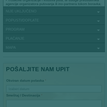
•
Troškove organizacije i vođstva puta, te usluge predstavnika
agencije organizatora putovanja ili ino-partnera tokom boravka;
NIJE UKLJUČENO
POPUSTI/DOPLATE
PROGRAM
PLAĆANJE
MAPA
POŠALJITE NAM UPIT
Okviran datum polaska
*
Smeštaj / Destinacija
*