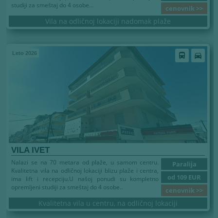
studiji za smeštaj do 4 osobe...
cenovnik >>
Vila na odličnoj lokaciji nadomak plaže
Leto 2026
directions_bus
directions_car
VILA IVET
Nalazi se na 70 metara od plaže, u samom centru.
Paralija
Kvalitetna vila na odličnoj lokaciji blizu plaže i centra,
od 109 EUR
ima lift i recepciju.U našoj ponudi su kompletno
opremljeni studiji za smeštaj do 4 osobe..
cenovnik >>
Kvalitetna vila u centru, na odličnoj lokaciji