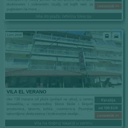
dvokrevetni i trokrevetni studiji od kojih neki sa
cenovnik >>
pogledom na more ...
Vila do plaže, odlična lokacija
Leto 2026
directions_bus
directions_car
VILA EL VERANO
oko 130 metara od plaže (prelazi se ulica), u centru
Paralija
letovališta, u neposrednoj blizini škole i brojnih
od 109 EUR
prodavnica, taverni, kafića, suvenirnica. Poseduje
opremljene dvokrevetne i trokrevetne studije...
cenovnik >>
Vila na dobroj lokaciji u centru