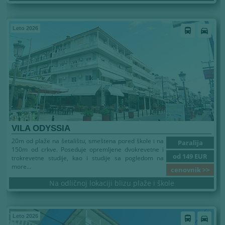
Leto 2026
directions_bus
directions_car
VILA ODYSSIA
20m od plaže na šetalištu, smeštena pored škole i na
Paralija
150m od crkve. Poseduje opremljene dvokrevetne i
od 149 EUR
trokrevetne studije, kao i studije sa pogledom na
more...
cenovnik >>
Na odličnoj lokaciji blizu plaže i škole
Leto 2026
directions_bus
directions_car