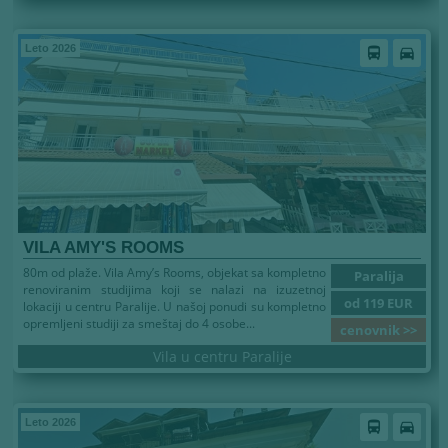
Leto 2026
directions_bus
directions_car
VILA AMY'S ROOMS
80m od plaže. Vila Amy’s Rooms, objekat sa kompletno
Paralija
renoviranim studijima koji se nalazi na izuzetnoj
od 119 EUR
lokaciji u centru Paralije. U našoj ponudi su kompletno
opremljeni studiji za smeštaj do 4 osobe...
cenovnik >>
Vila u centru Paralije
Leto 2026
directions_bus
directions_car