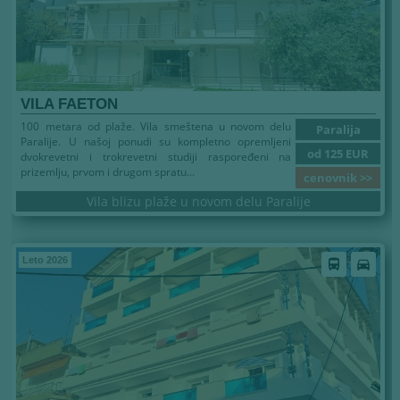
VILA FAETON
100 metara od plaže. Vila smeštena u novom delu
Paralija
Paralije. U našoj ponudi su kompletno opremljeni
od 125 EUR
dvokrevetni i trokrevetni studiji raspoređeni na
prizemlju, prvom i drugom spratu...
cenovnik >>
Vila blizu plaže u novom delu Paralije
Leto 2026
directions_bus
directions_car