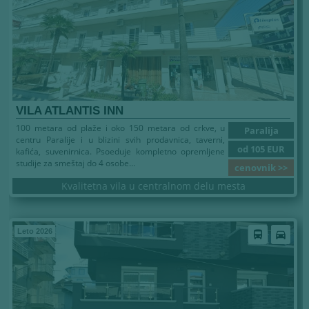
VILA ATLANTIS INN
100 metara od plaže i oko 150 metara od crkve, u
Paralija
centru Paralije i u blizini svih prodavnica, taverni,
od 105 EUR
kafića, suvenirnica. Psoeduje kompletno opremljene
studije za smeštaj do 4 osobe...
cenovnik >>
Kvalitetna vila u centralnom delu mesta
Leto 2026
directions_bus
directions_car