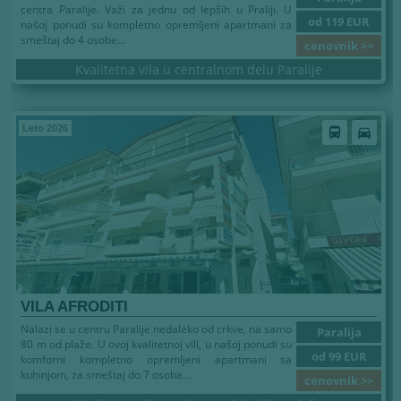
centra Paralije. Važi za jednu od lepših u Praliji. U
od 119 EUR
našoj ponudi su kompletno opremljeni apartmani za
smeštaj do 4 osobe...
cenovnik >>
Kvalitetna vila u centralnom delu Paralije
Leto 2026
directions_bus
directions_car
VILA AFRODITI
Nalazi se u centru Paralije nedaleko od crkve, na samo
Paralija
80 m od plaže. U ovoj kvalitetnoj vili, u našoj ponudi su
od 99 EUR
komforni kompletno opremljeni apartmani sa
kuhinjom, za smeštaj do 7 osoba...
cenovnik >>