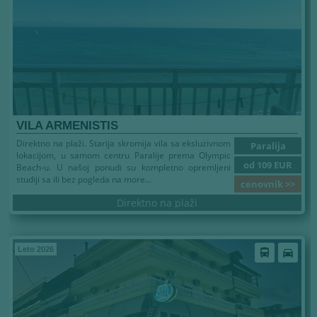
VILA ARMENISTIS
Direktno na plaži. Starija skromija vila sa eksluzivnom
Paralija
lokacijom, u samom centru Paralije prema Olympic
od 109 EUR
Beach-u. U našoj ponudi su kompletno opremljeni
studiji sa ili bez pogleda na more...
cenovnik >>
Direktno na plaži
Leto 2026
directions_bus
directions_car