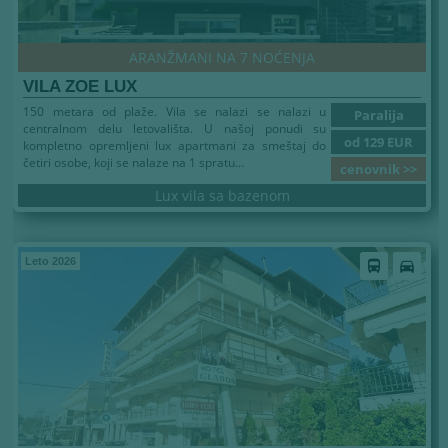
ARANŽMANI NA 7 NOĆENJA
VILA ZOE LUX
150 metara od plaže. Vila se nalazi se nalazi u
Paralija
centralnom delu letovališta. U našoj ponudi su
od 129 EUR
kompletno opremljeni lux apartmani za smeštaj do
četiri osobe, koji se nalaze na 1 spratu...
cenovnik >>
Lux vila sa bazenom
Leto 2026
directions_bus
directions_car