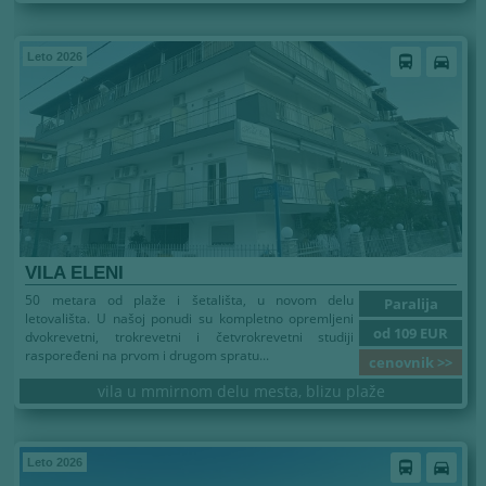
Leto 2026
directions_bus
directions_car
VILA ELENI
50 metara od plaže i šetališta, u novom delu
Paralija
letovališta. U našoj ponudi su kompletno opremljeni
od 109 EUR
dvokrevetni, trokrevetni i četvrokrevetni studiji
raspoređeni na prvom i drugom spratu...
cenovnik >>
vila u mmirnom delu mesta, blizu plaže
Leto 2026
directions_bus
directions_car