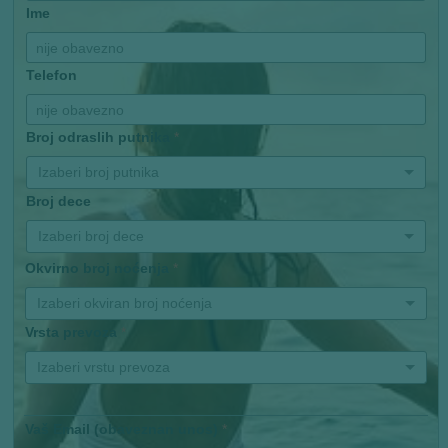
Ime
Telefon
Broj odraslih putnika
*
Izaberi broj putnika
Broj dece
Izaberi broj dece
Okvirno broj noćenja
*
Izaberi okviran broj noćenja
Vrsta prevoza
*
Izaberi vrstu prevoza
Vaš Email (obaveznan unos)
*