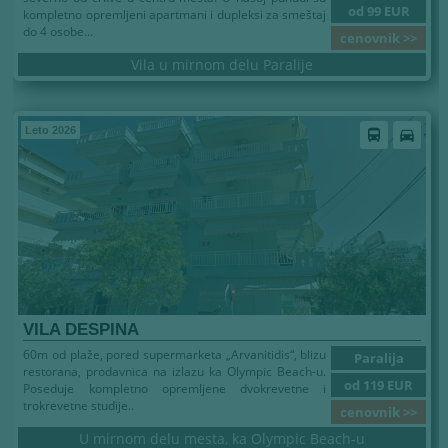
od 99 EUR
kompletno opremljeni apartmani i dupleksi za smeštaj
do 4 osobe...
cenovnik >>
Vila u mirnom delu Paralije
Leto 2026
directions_bus
directions_car
VILA DESPINA
60m od plaže, pored supermarketa „Arvanitidis“, blizu
Paralija
restorana, prodavnica na izlazu ka Olympic Beach-u.
od 119 EUR
Poseduje kompletno opremljene dvokrevetne i
trokrevetne studije..
cenovnik >>
U mirnom delu mesta, ka Olympic Beach-u