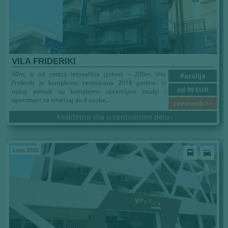
VILA FRIDERIKI
50m, a od centra letovališta (crkve) – 200m. Vila
Paralija
Frideriki je kompletno renovirana 2018 godine. U
od 99 EUR
našoj ponudi su kompletno opremljeni studiji i
apartmani za smeštaj do 4 osobe...
cenovnik >>
Kvalitetna vila u centralnom delu
Leto 2026
directions_bus
directions_car