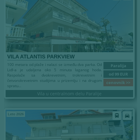
VILA ATLANTIS PARKVIEW
100 metara od plaže i nalazi se između dva parka. Od
Paralija
Lidl-a je udaljena oko 5 minuta laganog hoda.
od 99 EUR
Raspolaže sa dvokrevetnim, trokrevetnim i
četvorokrevetnim studijima u prizemlju i na drugom
cenovnik >>
spratu...
Vila u centralnom delu Paralije
Leto 2026
directions_bus
directions_car