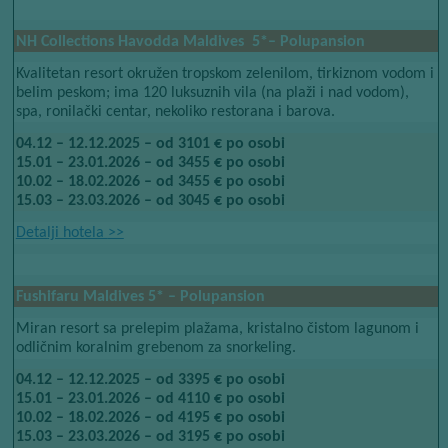
NH Collections Havodda Maldives ​​ 5*– Polupansion
​​
Kvalitetan resort
okružen tropskom zelenilom, tirkiznom vodom i
​​
​​
belim peskom; ima 120 luksuznih vila (na
plaži
i nad vodom),
spa, ronilački centar, nekoliko restorana i barova.
04.12 – 12.12.2025 – od 3101 € po osobi
15.01 – 23.01.2026 – od 3455 € po osobi
10.02 – 18.02.2026 – od 3455 € po osobi
15.03 – 23.03.2026 – od 3045 € po osobi
Detalji hotela​​
>>
Fushifaru Maldives 5* – Polupansion
Miran resort sa prelepim plažama, kristalno čistom lagunom i
odličnim koralnim grebenom za snorkeling.
04.12 – 12.12.2025 – od 3395 € po osobi
15.01 – 23.01.2026 – od 4110 € po osobi
10.02 – 18.02.2026 – od 4195 € po osobi
15.03 – 23.03.2026 – od 3195 € po osobi