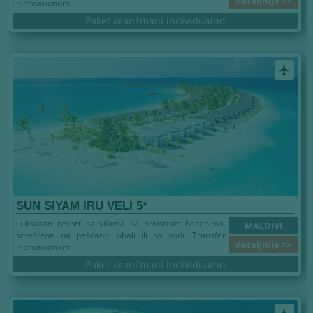
detaljnije >>
hidroavionom...
Paket aranžmani individualno
airplanemode_active
SUN SIYAM IRU VELI 5*
Luksuzan resort sa vilama sa privatnim bazenima,
MALDIVI
smeštene na peščanoj obali ili na vodi. Transfer
detaljnije >>
hidroavionom...
Paket aranžmani individualno