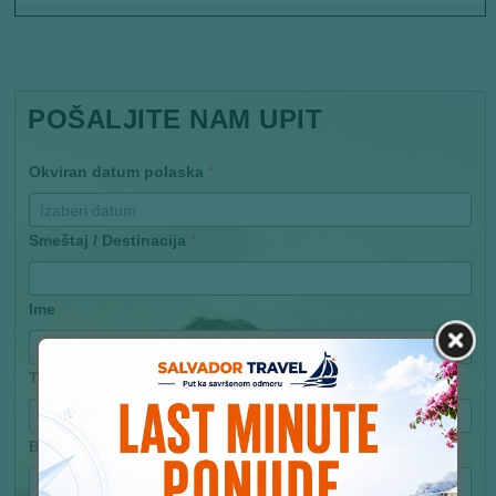
POŠALJITE NAM UPIT
Okviran datum polaska
*
Smeštaj / Destinacija
*
Ime
Telefon
Broj odraslih putnika
*
Izaberi broj putnika