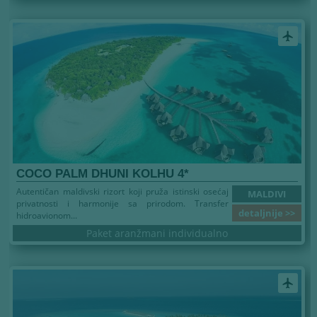
airplanemode_active
COCO PALM DHUNI KOLHU 4*
Autentičan maldivski rizort koji pruža istinski osećaj
MALDIVI
privatnosti i harmonije sa prirodom. Transfer
detaljnije >>
hidroavionom...
Paket aranžmani individualno
airplanemode_active