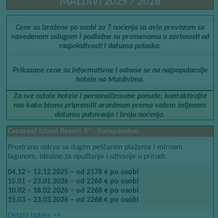
MALDIVI 2025 / 2026
Cene su izražene po osobi za 7 noćenja sa avio prevozom sa
navedenom uslugom i podložne su promenama u zavisnosti od
raspoloživosti i datuma polaska.
Prikazane cene su informativne i odnose se na najpopularnije
hotele na Maldivima.
Za sve ostale hotele i personalizovane ponude, kontaktirajte
nas kako bismo pripremili aranžman prema vašem željenom
datumu putovanja i broju noćenja.
Canareef Island Resort 4*– Polupansion
Prostrano ostrvo sa dugim peščanim plažama i mirnom
lagunom, idealno za opuštanje i uživanje u prirodi.
04.12 – 12.12.2025 – od 2178 € po osobi
15.01 – 23.01.2026 – od 2268 € po osobi
10.02 – 18.02.2026 – od 2268 € po osobi
15.03 – 23.03.2026 – od 2268 € po osobi
Detalji hotela​​
>>