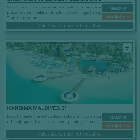
Sofisticirani rizort smešten na ostrvu Furanafushi
MALDIVI
pruža savršen balans između luksuza i opuštanja.
detaljnije >>
Transfer gliserom...
Paket aranžmani individualno
airplanemode_active
KANDIMA MALDIVES 5*
Resort smešten na ostrvu dugom oko 3 km, u prelepoj
MALDIVI
tirkiznoj laguni. Transfer avionom i potom gliserom...
detaljnije >>
Paket aranžmani individualno