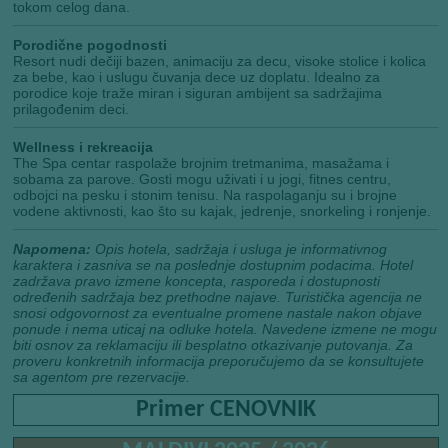
tokom celog dana.
Porodične pogodnosti
Resort nudi dečiji bazen, animaciju za decu, visoke stolice i kolica
za bebe, kao i uslugu čuvanja dece uz doplatu. Idealno za
porodice koje traže miran i siguran ambijent sa sadržajima
prilagođenim deci.
Wellness i rekreacija
The Spa centar raspolaže brojnim tretmanima, masažama i
sobama za parove. Gosti mogu uživati i u jogi, fitnes centru,
odbojci na pesku i stonim tenisu. Na raspolaganju su i brojne
vodene aktivnosti, kao što su kajak, jedrenje, snorkeling i ronjenje.
Napomena:
Opis hotela, sadržaja i usluga je informativnog
karaktera i zasniva se na poslednje dostupnim podacima. Hotel
zadržava pravo izmene koncepta, rasporeda i dostupnosti
određenih sadržaja bez prethodne najave. Turistička agencija ne
snosi odgovornost za eventualne promene nastale nakon objave
ponude i nema uticaj na odluke hotela. Navedene izmene ne mogu
biti osnov za reklamaciju ili besplatno otkazivanje putovanja. Za
proveru konkretnih informacija preporučujemo da se konsultujete
sa agentom pre rezervacije.
Primer CENOVNIK