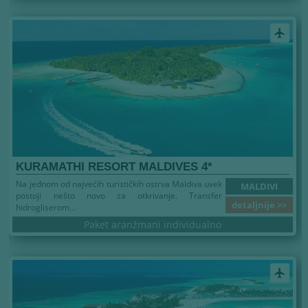
airplanemode_active
KURAMATHI RESORT MALDIVES 4*
Na jednom od najvećih turističkih ostrva Maldiva uvek
MALDIVI
postoji nešto novo za otkrivanje. Transfer
detaljnije >>
hidrogliserom...
Paket aranžmani individualno
airplanemode_active