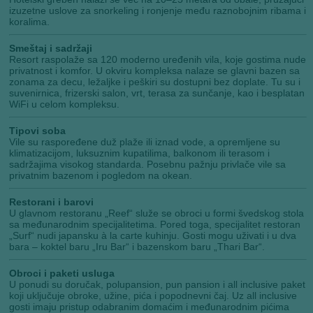
izuzetne uslove za snorkeling i ronjenje među raznobojnim ribama i
koralima.
Smeštaj i sadržaji
Resort raspolaže sa 120 moderno uređenih vila, koje gostima nude
privatnost i komfor. U okviru kompleksa nalaze se glavni bazen sa
zonama za decu, ležaljke i peškiri su dostupni bez doplate. Tu su i
suvenirnica, frizerski salon, vrt, terasa za sunčanje, kao i besplatan
WiFi u celom kompleksu.
Tipovi soba
Vile su raspoređene duž plaže ili iznad vode, a opremljene su
klimatizacijom, luksuznim kupatilima, balkonom ili terasom i
sadržajima visokog standarda. Posebnu pažnju privlače vile sa
privatnim bazenom i pogledom na okean.
Restorani i barovi
U glavnom restoranu „Reef“ služe se obroci u formi švedskog stola
sa međunarodnim specijalitetima. Pored toga, specijalitet restoran
„Surf“ nudi japansku à la carte kuhinju. Gosti mogu uživati i u dva
bara – koktel baru „Iru Bar“ i bazenskom baru „Thari Bar“.
Obroci i paketi usluga
U ponudi su doručak, polupansion, pun pansion i all inclusive paket
koji uključuje obroke, užine, pića i popodnevni čaj. Uz all inclusive
gosti imaju pristup odabranim domaćim i međunarodnim pićima