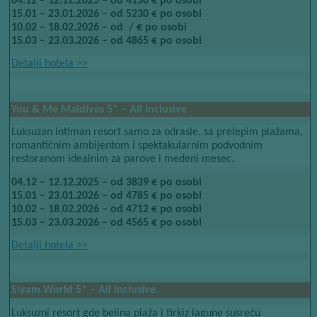
04.12 – 12.12.2025 – od 4130 € po osobi
15.01 – 23.01.2026 – od 5230 € po osobi
10.02 – 18.02.2026 – od ​​ / € po osobi
15.03 – 23.03.2026 – od 4865 € po osobi
Detalji hotela​​
>>
Beach Villa – All Inclusive
You & Me Maldives​​
5*​​
– All Inclusive
Luksuzan intiman resort samo za odrasle, sa prelepim plažama,
romantičnim ambijentom i spektakularnim podvodnim
restoranom idealnim za parove i medeni mesec.
04.12 – 12.12.2025 – od 3839 € po osobi
15.01 – 23.01.2026 – od 4785 € po osobi
10.02 – 18.02.2026 – od 4712 € po osobi
15.03 – 23.03.2026 – od 4565 € po osobi
Detalji hotela​​
>>
Siyam World
​​ 5*
​​ – All Inclusive
Luksuzni resort gde belina plaža i tirkiz lagune susreću