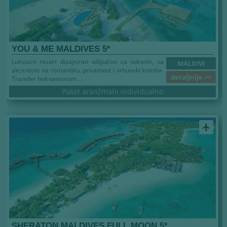
YOU & ME MALDIVES 5*
Luksuzni resort dizajniran isključivo za odrasle, sa
MALDIVI
akcentom na romantiku, privatnost i vrhunski komfor.
detaljnije >>
Transfer hidroavionom...
Paket aranžmani individualno
airplanemode_active
SHERATON MALDIVES FULL MOON 5*