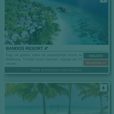
BANDOS RESORT 4*
Dugi niz godina jedno od najomiljenijih ostrva na
MALDIVI
Maldivima. Transfer brzim čamcem, trajanje oko 15
detaljnije >>
minuta...
Paket aranžmani individualno
airplanemode_active