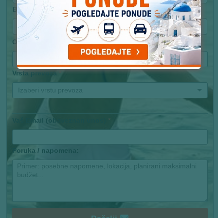
Broj dece
Izaberi broj dece
Okvirno broj noćenja
*
Izaberi okviran broj noćenja
Vrsta prevoza
*
Izaberi vrstu prevoza
Vaš Email (obaveznan unos)
*
Poruka / napomena: