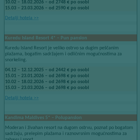
10.02 – 18.02.2026 – od 2748 € po osobi
15.03 – 23.03.2026 – od 2590 € po osobi
Detalji hotela​​
>>
Kuredu Island Resort 4* – Pun pansion
Kuredu Island Resort je veliko ostrvo sa dugim peščanim
plažama, bogatim sadržajem i odličnim mogućnostima za
snorkeling.
04.12 – 12.12.2025 – od 2442 € po osobi
15.01 – 23.01.2026 – od 2698 € po osobi
10.02 – 18.02.2026 – od 2698 € po osobi
15.03 – 23.03.2026 – od 2698 € po osobi
Detalji hotela​​
>>
Kandima Maldives
​​ 5*
​​ – Polupansion
Moderan i živahan resort na dugom ostrvu, poznat po bogatom
sadržaju, prelepim plažama i raznovrsnim mogućnostima za
zabavu i sport.