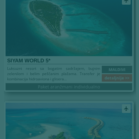
airplanemode_active
SIYAM WORLD 5*
Luksuzni resort sa bogatim sadržajem, bujnim
MALDIVI
zelenilom i belim peščanim plažama. Transfer je
detaljnije >>
kombinacija hidroaviona i glisera...
Paket aranžmani individualno
airplanemode_active