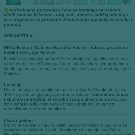
Individualno putovanje i cena se formiraju na osnovu
ličnih zahteva klijenata – broj noći, datum i sadržaj određuju
se u dogovoru sa putnikom. Kontaktirajte agenciju za detalje i
ponudu.
OPIS HOTELA:
NH Collection Maldives Havodda Resort – luksuz, privatnost i
koralni svet juga Maldiva
Ekskluzivno ostrvsko odmaralište na krajnjem jugu Huvadhu atola,
okruženo belim peščanim plažama i bogatim koralnim grebenima,
idealno je mesto za opuštanje, ronjenje i uživanje u prirodnoj lepoti
Maldiva.
Lokacija
Resort se nalazi na udaljenom ostrvu u Gaafu-Dhaalu atolu, oko
400 km južno od glavnog aerodroma Velana.
Transfer do ostrva
uključuje unutrašnji let i kratku vožnju gliserom.
Zahvaljujući
izolovanoj lokaciji, gosti ovde uživaju u potpunoj privatnosti i
autentičnom tropskom ambijentu.
Plaža i greben
Ostrvo je okruženo mekim, belim peskom i tirkiznom lagunom sa
postepenim ulaskom u vodu, idealnom za kupanje i sunčanje.
Hotelski greben nalazi se već na 10–25 metara od obale, pružajući