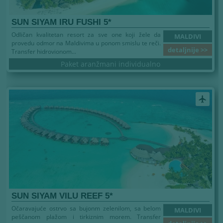
SUN SIYAM IRU FUSHI 5*
Odličan kvalitetan resort za sve one koji žele da
MALDIVI
provedu odmor na Maldivima u ponom smislu te reči.
detaljnije >>
Transfer hidrovionom...
Paket aranžmani individualno
airplanemode_active
SUN SIYAM VILU REEF 5*
Očaravajuće ostrvo sa bujonm zelenilom, sa belom
MALDIVI
peščanom plažom i tirkiznim morem. Transfer