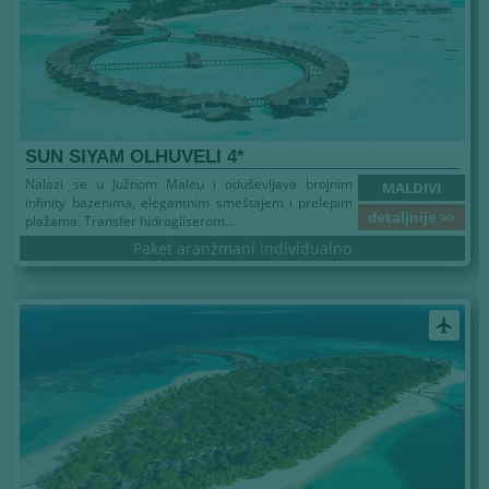
SUN SIYAM OLHUVELI 4*
Nalazi se u Južnom Maleu i oduševljava brojnim
MALDIVI
infinity bazenima, elegantnim smeštajem i prelepim
detaljnije >>
plažama. Transfer hidrogliserom...
Paket aranžmani individualno
airplanemode_active