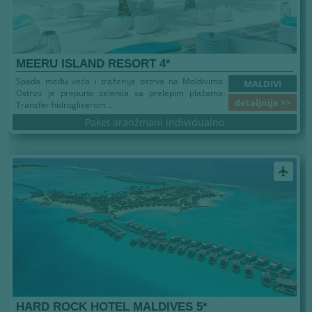
MEERU ISLAND RESORT 4*
Spada među veća i traženija ostrva na Maldivima.
MALDIVI
Ostrvo je prepuno zelenila sa prelepim plažama.
detaljnije >>
Transfer hidrogliserom...
Paket aranžmani individualno
airplanemode_active
HARD ROCK HOTEL MALDIVES 5*