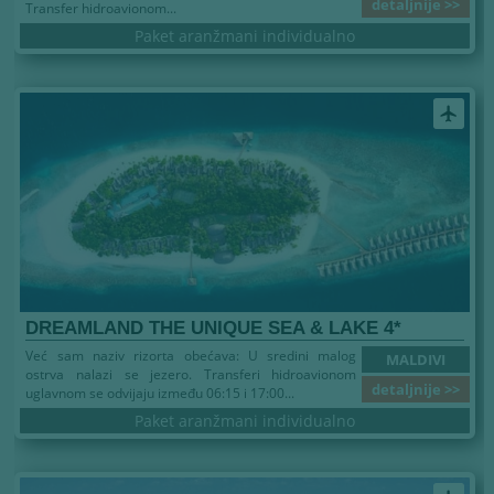
detaljnije >>
Transfer hidroavionom...
Paket aranžmani individualno
airplanemode_active
DREAMLAND THE UNIQUE SEA & LAKE 4*
Već sam naziv rizorta obećava: U sredini malog
MALDIVI
ostrva nalazi se jezero. Transferi hidroavionom
detaljnije >>
uglavnom se odvijaju između 06:15 i 17:00...
Paket aranžmani individualno