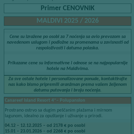
Primer CENOVNIK
MALDIVI 2025 / 2026
Cene su izražene po osobi za 7 noćenja sa avio prevozom sa
navedenom uslugom i podložne su promenama u zavisnosti od
raspoloživosti i datuma polaska.
Prikazane cene su informativne i odnose se na najpopularnije
hotele na Maldivima.
Za sve ostale hotele i personalizovane ponude, kontaktirajte
nas kako bismo pripremili aranžman prema vašem željenom
datumu putovanja i broju noćenja.
Canareef Island Resort 4*– Polupansion
Prostrano ostrvo sa dugim peščanim plažama i mirnom
lagunom, idealno za opuštanje i uživanje u prirodi.
04.12 – 12.12.2025 – od 2178 € po osobi
15.01 – 23.01.2026 – od 2268 € po osobi