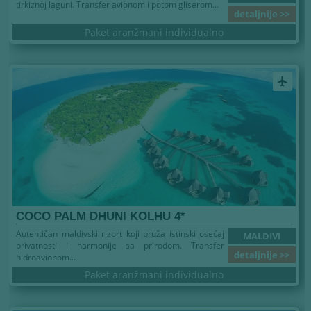
tirkiznoj laguni. Transfer avionom i potom gliserom...
detaljnije >>
Paket aranžmani individualno
airplanemode_active
COCO PALM DHUNI KOLHU 4*
Autentičan maldivski rizort koji pruža istinski osećaj
MALDIVI
privatnosti i harmonije sa prirodom. Transfer
detaljnije >>
hidroavionom...
Paket aranžmani individualno