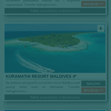
raznolikim podvodnim svetom već i tropskom
detaljnije >>
vegetacijom. Transfer hidrogliserom...
Paket aranžmani individualno
airplanemode_active
KURAMATHI RESORT MALDIVES 4*
Na jednom od najvećih turističkih ostrva Maldiva uvek
MALDIVI
postoji nešto novo za otkrivanje. Transfer
detaljnije >>
hidrogliserom...
Paket aranžmani individualno