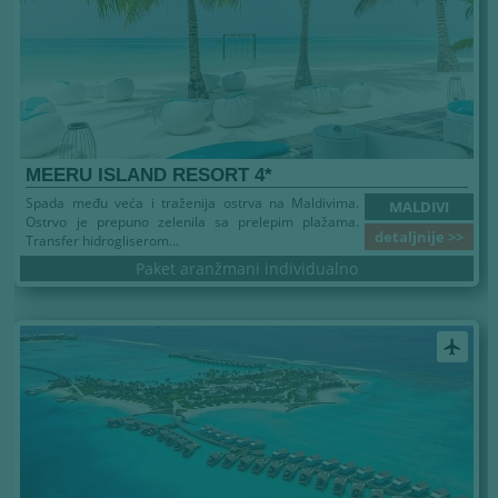
MEERU ISLAND RESORT 4*
Spada među veća i traženija ostrva na Maldivima.
MALDIVI
Ostrvo je prepuno zelenila sa prelepim plažama.
detaljnije >>
Transfer hidrogliserom...
Paket aranžmani individualno
airplanemode_active