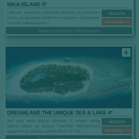
NIKA ISLAND 5*
Luksuzni autentični maldivski doživljaj na privatnom
MALDIVI
ostrvu sa posebno uređenim smeštajnim jedinicama.
detaljnije >>
Transfer hidroavionom...
Paket aranžmani individualno
airplanemode_active
DREAMLAND THE UNIQUE SEA & LAKE 4*
Već sam naziv rizorta obećava: U sredini malog
MALDIVI
ostrva nalazi se jezero. Transferi hidroavionom
detaljnije >>
uglavnom se odvijaju između 06:15 i 17:00...
Paket aranžmani individualno