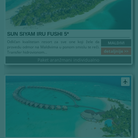
SUN SIYAM IRU FUSHI 5*
Odličan kvalitetan resort za sve one koji žele da
MALDIVI
provedu odmor na Maldivima u ponom smislu te reči.
detaljnije >>
Transfer hidrovionom...
Paket aranžmani individualno
airplanemode_active