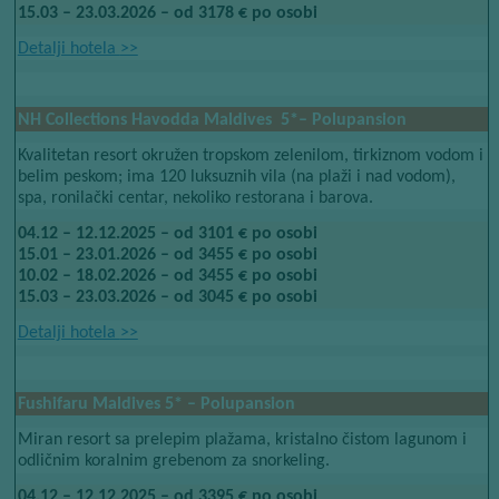
15.03 – 23.03.2026 – od 3178 € po osobi
Detalji hotela​​
>>
NH Collections Havodda Maldives ​​ 5*– Polupansion
​​
Kvalitetan resort
okružen tropskom zelenilom, tirkiznom vodom i
​​
​​
belim peskom; ima 120 luksuznih vila (na
plaži
i nad vodom),
spa, ronilački centar, nekoliko restorana i barova.
04.12 – 12.12.2025 – od 3101 € po osobi
15.01 – 23.01.2026 – od 3455 € po osobi
10.02 – 18.02.2026 – od 3455 € po osobi
15.03 – 23.03.2026 – od 3045 € po osobi
Detalji hotela​​
>>
Fushifaru Maldives 5* – Polupansion
Miran resort sa prelepim plažama, kristalno čistom lagunom i
odličnim koralnim grebenom za snorkeling.
04.12 – 12.12.2025 – od 3395 € po osobi