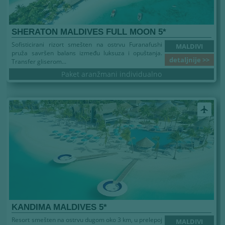
SHERATON MALDIVES FULL MOON 5*
Sofisticirani rizort smešten na ostrvu Furanafushi
MALDIVI
pruža savršen balans između luksuza i opuštanja.
detaljnije >>
Transfer gliserom...
Paket aranžmani individualno
airplanemode_active
KANDIMA MALDIVES 5*
Resort smešten na ostrvu dugom oko 3 km, u prelepoj
MALDIVI