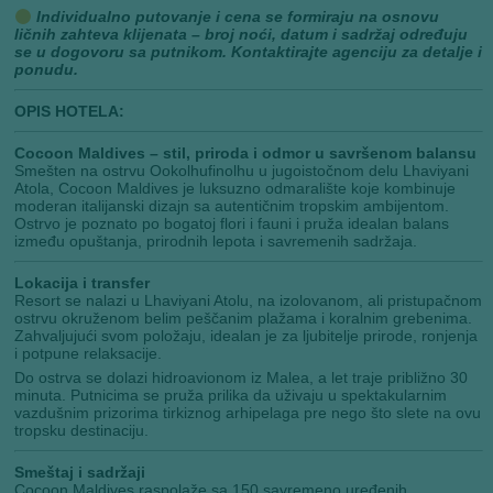
Individualno putovanje i cena se formiraju na osnovu
ličnih zahteva klijenata – broj noći, datum i sadržaj određuju
se u dogovoru sa putnikom. Kontaktirajte agenciju za detalje i
ponudu.
OPIS HOTELA:
Cocoon Maldives – stil, priroda i odmor u savršenom balansu
Smešten na ostrvu Ookolhufinolhu u jugoistočnom delu Lhaviyani
Atola, Cocoon Maldives je luksuzno odmaralište koje kombinuje
moderan italijanski dizajn sa autentičnim tropskim ambijentom.
Ostrvo je poznato po bogatoj flori i fauni i pruža idealan balans
između opuštanja, prirodnih lepota i savremenih sadržaja.
Lokacija i transfer
Resort se nalazi u Lhaviyani Atolu, na izolovanom, ali pristupačnom
ostrvu okruženom belim peščanim plažama i koralnim grebenima.
Zahvaljujući svom položaju, idealan je za ljubitelje prirode, ronjenja
i potpune relaksacije.
Do ostrva se dolazi hidroavionom iz Malea, a let traje približno 30
minuta. Putnicima se pruža prilika da uživaju u spektakularnim
vazdušnim prizorima tirkiznog arhipelaga pre nego što slete na ovu
tropsku destinaciju.
Smeštaj i sadržaji
Cocoon Maldives raspolaže sa 150 savremeno uređenih