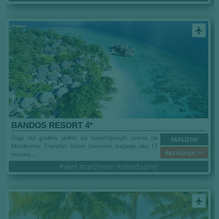
airplanemode_active
BANDOS RESORT 4*
Dugi niz godina jedno od najomiljenijih ostrva na
MALDIVI
Maldivima. Transfer brzim čamcem, trajanje oko 15
detaljnije >>
minuta...
Paket aranžmani individualno
airplanemode_active