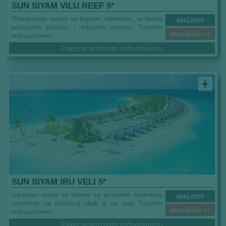
SUN SIYAM VILU REEF 5*
Očaravajuće ostrvo sa bujonm zelenilom, sa belom
MALDIVI
peščanom plažom i tirkiznim morem. Transfer
detaljnije >>
hidroavionom...
Paket aranžmani individualno
airplanemode_active
SUN SIYAM IRU VELI 5*
Luksuzan resort sa vilama sa privatnim bazenima,
MALDIVI
smeštene na peščanoj obali ili na vodi. Transfer
detaljnije >>
hidroavionom...
Paket aranžmani individualno