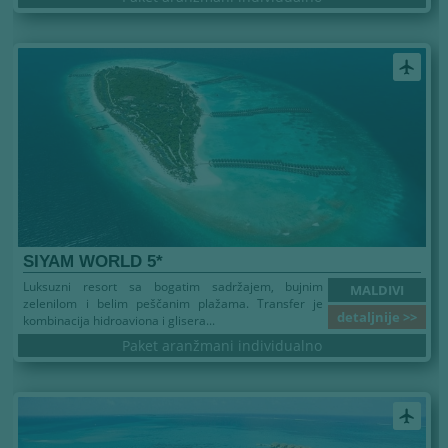
airplanemode_active
SIYAM WORLD 5*
Luksuzni resort sa bogatim sadržajem, bujnim
MALDIVI
zelenilom i belim peščanim plažama. Transfer je
detaljnije >>
kombinacija hidroaviona i glisera...
Paket aranžmani individualno
airplanemode_active