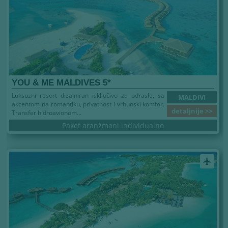
YOU & ME MALDIVES 5*
Luksuzni resort dizajniran isključivo za odrasle, sa
MALDIVI
akcentom na romantiku, privatnost i vrhunski komfor.
detaljnije >>
Transfer hidroavionom...
Paket aranžmani individualno
airplanemode_active