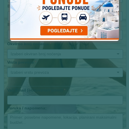
Broj odraslih putnika
*
Izaberi broj putnika
Broj dece
Izaberi broj dece
Okvirno broj noćenja
*
Izaberi okviran broj noćenja
Vrsta prevoza
*
Izaberi vrstu prevoza
Vaš Email (obaveznan unos)
*
Poruka / napomena: