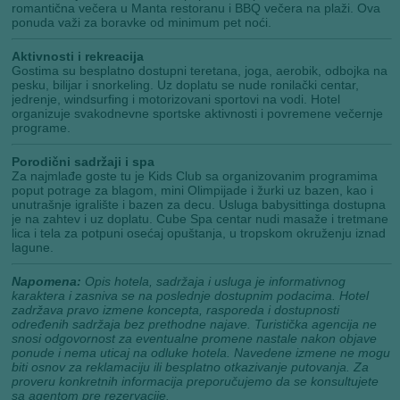
romantična večera u Manta restoranu i BBQ večera na plaži. Ova
ponuda važi za boravke od minimum pet noći.
Aktivnosti i rekreacija
Gostima su besplatno dostupni teretana, joga, aerobik, odbojka na
pesku, bilijar i snorkeling. Uz doplatu se nude ronilački centar,
jedrenje, windsurfing i motorizovani sportovi na vodi. Hotel
organizuje svakodnevne sportske aktivnosti i povremene večernje
programe.
Porodični sadržaji i spa
Za najmlađe goste tu je Kids Club sa organizovanim programima
poput potrage za blagom, mini Olimpijade i žurki uz bazen, kao i
unutrašnje igralište i bazen za decu. Usluga babysittinga dostupna
je na zahtev i uz doplatu. Cube Spa centar nudi masaže i tretmane
lica i tela za potpuni osećaj opuštanja, u tropskom okruženju iznad
lagune.
Napomena:
Opis hotela, sadržaja i usluga je informativnog
karaktera i zasniva se na poslednje dostupnim podacima. Hotel
zadržava pravo izmene koncepta, rasporeda i dostupnosti
određenih sadržaja bez prethodne najave. Turistička agencija ne
snosi odgovornost za eventualne promene nastale nakon objave
ponude i nema uticaj na odluke hotela. Navedene izmene ne mogu
biti osnov za reklamaciju ili besplatno otkazivanje putovanja. Za
proveru konkretnih informacija preporučujemo da se konsultujete
sa agentom pre rezervacije.