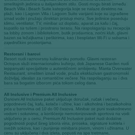
smeštajnih jedinica u italijanskom stilu. Gosti mogu birati između
Beach Villa i Beach Suite kategorija koje se nalaze direktno na
plaži, kao i Lagoon Villa i Lagoon Suite varijanti koje su izgrađene
iznad vode i pružaju direktan pristup moru. Sve jedinice poseduju
klimu, ventilator, TV, minibar uz doplatu, aparat za kafu i čaj,
kupatilo sa tušem i prostranu terasu. Na raspolaganju su recepcija
sa lobby zonom i bibliotekom, butik prodavnica, noćni klub, glavni
bazen sa ležaljkama i peškirima, kao i besplatan Wi-Fi u sobama i
zajedničkim prostorijama.
Restorani i barovi
Resort nudi raznovrsnu kulinarsku ponudu. Glavni restoran
Octopus služi internacionalnu kuhinju, dok Japanese Garden nudi
teppanyaki specijalitete u autentičnom ambijentu. Manta Overwater
Restaurant, smešten iznad vode, pruža ekskluzivan gastronomski
doživljaj, idealan za romantične večere. Na raspolaganju su i dva
bara sa bogatim izborom pića tokom celog dana.
All Inclusive i Premium All Inclusive
Osnovni All Inclusive paket uključuje doručak, ručak i večeru,
popodnevni čaj, kafu, kolače i užine, kao i alkoholna i bezalkoholna
pića u barovima od 10 do 00 časova. Minibar se puni svakodnevno
vodom i sokovima, a korišćenje nemotorizovanih sportova na vodi
uključeno je u cenu. Premium All Inclusive paket nudi dodatne
pogodnosti poput šireg izbora vina, proseka, signature koktela i
svežih sokova, kao i punjenje minibara pivom, vinom i užinama. U
cenu su uključena i dva izleta, popusti na spa tretmane,