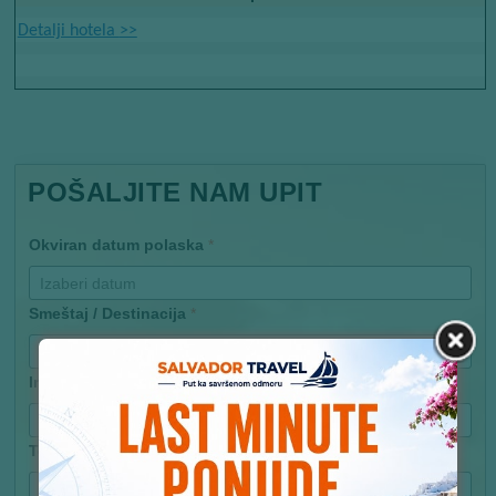
Detalji hotela​​
>>
POŠALJITE NAM UPIT
Okviran datum polaska
*
Smeštaj / Destinacija
*
Ime
Telefon