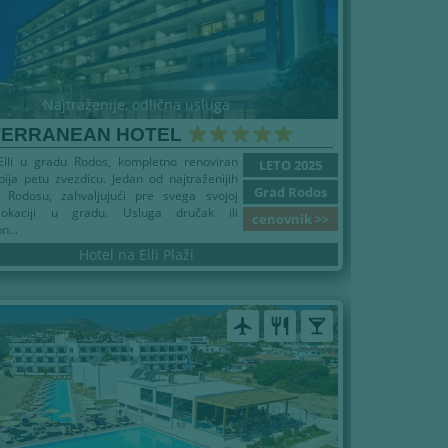
Najtraženije, odlična usluga
TERRANEAN HOTEL
Elli u gradu Rodos, kompletno renoviran
LETO 2025
ija petu zvezdicu. Jedan od najtraženijih
Grad Rodos
 Rodosu, zahvaljujući pre svega svojoj
 lokaciji u gradu. Usluga dručak ili
cenovnik >>
n...
Hotel na Elli Plaži
airplanemode_active
restaurant
local_bar