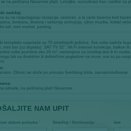
 se na peščanoj Navarone plaži. Ležaljke, suncobrani kao i peškiri za p
ki sadržaj:
a su na raspolaganju recepcija, restoran, a la carte taverna kod bazen
zena, teretana, dnevna i večernja animacija, uživo muzika, koktel večeri
lni sef, mini market, parking.
ki kompleks raspolaže sa 70 smeštajnih jedinica. Sve sobe sadrže kupatil
n, mini bar (uz doplatu), SAT TV 32’’, Wi Fi internet konekcija, balkon ili 
rdne sobe površine oko 20 m², namenjene za smeštaj dve ili tri osobe, s
ogu biti sa direktnim ili delimičnim pogledom na more, sve su po svojoj
ni.
a:
nsion. Obroci se služe po principu švedskog stola, samoposluživanje.
mena:
za odrasle, na peščanoj plaži Navarone.
OŠALJITE NAM UPIT
iran datum polaska
*
Smeštaj / Destinacija
*
Ime