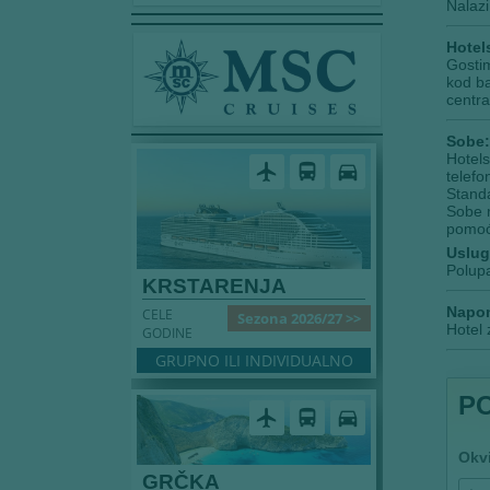
Nalazi
Hotels
Gostim
kod ba
centra
Sobe:
Hotels
airplanemode_active
directions_bus
directions_car
telefo
Standa
Sobe m
pomoć
Uslug
Polupa
KRSTARENJA
Napo
CELE
Sezona 2026/27 >>
Hotel 
GODINE
GRUPNO ILI INDIVIDUALNO
P
airplanemode_active
directions_bus
directions_car
Okv
GRČKA