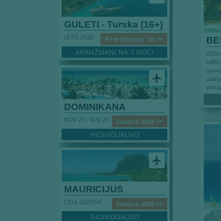
GULETI - Turska (16+)
LETO 2026
First Minute '26 >>
BE
ARANŽMANI NA 7 NOĆI
200m 
odlič
samo
airplanemode_active
udal
polup
DOMINIKANA
NOV'25 - MAJ'26
Sezona 2026 >>
INDIVIDUALNO
airplanemode_active
MAURICIJUS
CELE GODINE
Sezona 2026 >>
INDIVIDUALNO