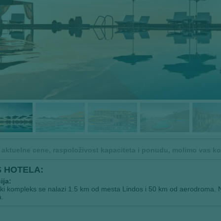
 aktuelne cene, raspoloživost kapaciteta i ponudu, molimo vas kont
S HOTELA:
ija:
ki kompleks se nalazi 1.5 km od mesta Lindos i 50 km od aerodroma. N
.
: