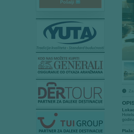
Pošalji
🅘
Za
OPI
Lokac
Hotels
godina
Plaža