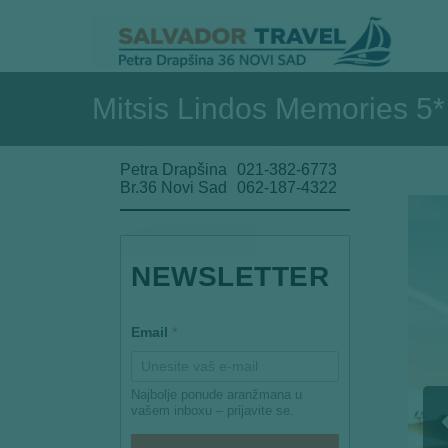
Mitsis Lindos Memories 5
Petra Drapšina
021-382-6773
Br.36 Novi Sad
062-187-4322
NEWSLETTER
*
Email
*
E
m
a
i
Najbolje ponude aranžmana u
l
vašem inboxu – prijavite se.
*