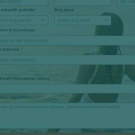
 odraslih putnika
*
Broj dece
aberi broj putnika
Izaberi broj dece
irno broj noćenja
*
aberi okviran broj noćenja
ta prevoza
*
aberi vrstu prevoza
 Email (obaveznan unos)
*
uka / napomena: