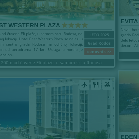
EVITA
ST WESTERN PLAZA
Noviji hot
od čuvene Eli plaže, u samom srcu Rodosa, na
LETO 2025
grada Rod
noj lokaciji. Hotel Best Western Plaza se nalazi u
delu letova
Grad Rodos
m centru grada Rodosa na odličnoj lokaciji,
decom. All 
jen od aerodroma 17 km. Usluga u hotelu je
cenovnik >>
ansion...
200m od čuvene Eli plaže, u samom srcu Rodosa
airplanemode_active
restaurant
pool
EDEN