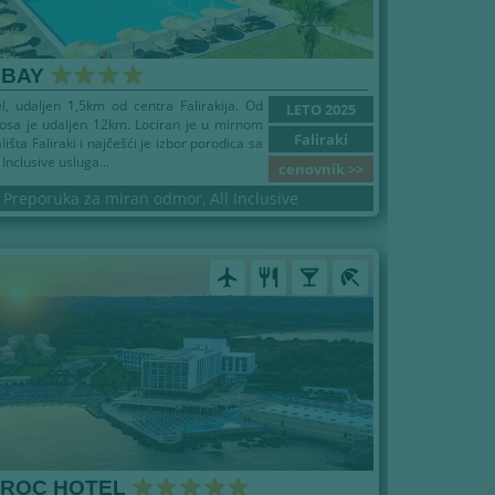
 BAY
el, udaljen 1,5km od centra Falirakija. Od
LETO 2025
osa je udaljen 12km. Lociran je u mirnom
Faliraki
lišta Faliraki i najčešći je izbor porodica sa
Inclusive usluga...
cenovnik >>
Preporuka za miran odmor, All Inclusive
airplanemode_active
restaurant
local_bar
beach_access
 ROC HOTEL