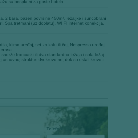
lažu su besplatni za goste hotela.
a, 2 bara, bazen površine 450m², ležaljke i suncobrani
, Spa tretmani (uz doplatu), WI FI internet konekcija,
o, klima uređaj, set za kafu ili čaj, Nespresso uređaj,
terasa.
adrže francuski ili dva standardna ležaja i sofa ležaj.
 osnovnoj strukturi dvokrevetne, dok su ostali kreveti
Telefon