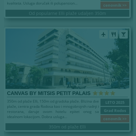
kvaliteta. Usluga doručak ili polupansion...
cenovnik >>
Od popularne Elli plaže udaljen 350m
airplanemode_active
restaurant
local_bar
CANVAS BY MITSIS PETIT PALAIS
350m od plaže Elli, 150m od gradska plaže. Blizina dve
LETO 2025
plaže, centra grada Rodosa kao i mnogobrojnih radnji i
Grad Rodos
restorana, daruje ovom hotelu epitet onog sa
idealnom lokacijom. Dobra usluga...
cenovnik >>
350m od plaže Elli