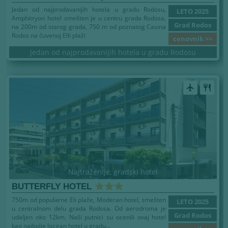
Jedan od najprodavanijih hotela u gradu Rodosu,
LETO 2025
Amphitryon hotel smešten je u centru grada Rodosa,
Grad Rodos
na 200m od starog grada, 750 m od poznatog Casina
Rodos na čuvenoj Elli plaži
cenovnik >>
Jedan od najprodavanijih hotela u gradu Rodosu
airplanemode_active
restaurant
Najtraženije, gradski hotel
BUTTERFLY HOTEL
750m od popularne Eli plaže, Moderan hotel, smešten
LETO 2025
u centralnom delu grada Rodosa. Od aerodroma je
Grad Rodos
udaljen oko 12km. Naši putnici su ocenili ovaj hotel
kao najbolje lociran hotel u gradu...