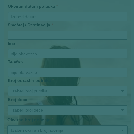
Okviran datum polaska
*
Smeštaj / Destinacija
*
Ime
Telefon
Broj odraslih putnika
*
Izaberi broj putnika
Broj dece
Izaberi broj dece
Okvirno broj noćenja
*
Izaberi okviran broj noćenja