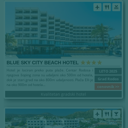
airplanemode_active
restaurant
pool
BLUE SKY CITY BEACH HOTEL
Hotel je lociran preko puta plaže. Centar Rodosa i
LETO 2025
njegova šoping zona su udaljeni oko 500m od hotela,
Grad Rodos
dok je stari grad na oko 800m udaljenosti. Plaža Elli je
na oko 900m od hotela...
cenovnik >>
Kvalitetan gradski hotel
airplanemode_active
restaurant
local_bar