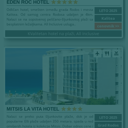
EDEN ROC HOTEL
Odličan hotel, smešten između grada Rodos i mesta
LETO 2025
Kalitea. Od samog centra Rodosa udaljen je 4km.
Kalitea
Nalazi se na sopstvenoj peščano-šljunkovitoj plaži sa
besplatnim ležaljkama. All Inclusive usluga..
cenovnik >>
KValitetan hotel na plaži, All Inclusive
airplanemode_active
restaurant
pool
MITSIS LA VITA HOTEL
Nalazi se preko puta šljunkovite plaže, dok je od
LETO 2025
popularne Elli plaže udaljen 350 metara. spada u red
Grad Rodos
omiljenih hotela iz kolekcije Mitsis. Dobar odnos cene i