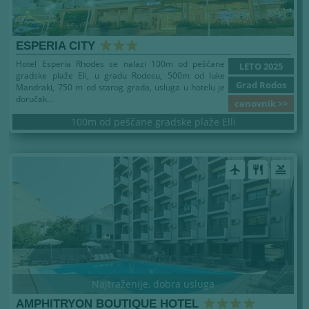
ESPERIA CITY
Hotel Esperia Rhodes se nalazi 100m od peščane
LETO 2025
gradske plaže Eli, u gradu Rodosu, 500m od luke
Grad Rodos
Mandraki, 750 m od starog grada, usluga u hotelu je
doručak...
cenovnik >>
100m od peščane gradske plaže Elli
airplanemode_active
restaurant
pool
Najtraženije, dobra usluga
AMPHITRYON BOUTIQUE HOTEL