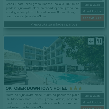
Gradski hotel srcu grada Rodosa, na oko 100 m od
LETO 2024
gradske šljunkovite plaže na zapadnoj obali grada, dok
Grad Rodos
je od gradske plaže Elli udaljen oko 800m. Usluga u
hoelu je noćenje sa doručkom...
cenovnik >>
Preporuka za mlade i parove
airplanemode_active
restaurant
OKTOBER DOWNTOWN HOTEL
300m od šljunkovite plaže, 800m od popularne plaže
LETO 2025
Eli. Moderan hotel u srcu grada Rodosa, poseduje
Grad Rodos
moderne sobe i prijatan ambijent sa bazenom, hotel
nudi uslugu na bazi doručka..
cenovnik >>