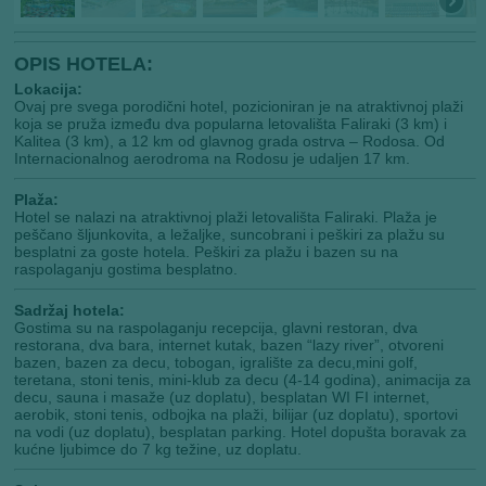
OPIS HOTELA:
Lokacija:
Ovaj pre svega porodični hotel, pozicioniran je na atraktivnoj plaži
koja se pruža između dva popularna letovališta Faliraki (3 km) i
Kalitea (3 km), a 12 km od glavnog grada ostrva – Rodosa. Od
Internacionalnog aerodroma na Rodosu je udaljen 17 km.
Plaža:
Hotel se nalazi na atraktivnoj plaži letovališta Faliraki. Plaža je
peščano šljunkovita, a ležaljke, suncobrani i peškiri za plažu su
besplatni za goste hotela. Peškiri za plažu i bazen su na
raspolaganju gostima besplatno.
Sadržaj hotela:
Gostima su na raspolaganju recepcija, glavni restoran, dva
restorana, dva bara, internet kutak, bazen “lazy river”, otvoreni
bazen, bazen za decu, tobogan, igralište za decu,mini golf,
teretana, stoni tenis, mini-klub za decu (4-14 godina), animacija za
decu, sauna i masaže (uz doplatu), besplatan WI FI internet,
aerobik, stoni tenis, odbojka na plaži, bilijar (uz doplatu), sportovi
na vodi (uz doplatu), besplatan parking. Hotel dopušta boravak za
kućne ljubimce do 7 kg težine, uz doplatu.