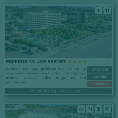
airplanemode_active
restaurant
ESPEROS PALACE RESORT
Kvalitetan pre svega porodičan hotel na plaži sa
LETO 2025
uključenim ležaljkama između Kalitee i Falirakija, lepo
Faliraki
uređena teritorija, dobra usluga na bazi
polupansiona...
cenovnik >>
Preporuka za porodice, na plaži
airplanemode_active
restaurant
local_bar
beach_access