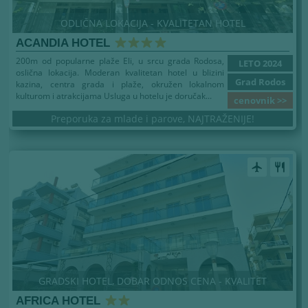
ODLIČNA LOKACIJA - KVALITETAN HOTEL
ACANDIA HOTEL
200m od popularne plaže Eli, u srcu grada Rodosa,
LETO 2024
oslična lokacija. Moderan kvalitetan hotel u blizini
Grad Rodos
kazina, centra grada i plaže, okružen lokalnom
kulturom i atrakcijama Usluga u hotelu je doručak...
cenovnik >>
Preporuka za mlade i parove, NAJTRAŽENIJE!
airplanemode_active
restaurant
GRADSKI HOTEL, DOBAR ODNOS CENA - KVALITET
AFRICA HOTEL