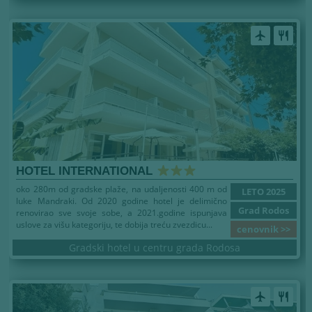
airplanemode_active
restaurant
HOTEL INTERNATIONAL
oko 280m od gradske plaže, na udaljenosti 400 m od
LETO 2025
luke Mandraki. Od 2020 godine hotel je delimično
Grad Rodos
renovirao sve svoje sobe, a 2021.godine ispunjava
uslove za višu kategoriju, te dobija treću zvezdicu...
cenovnik >>
Gradski hotel u centru grada Rodosa
airplanemode_active
restaurant