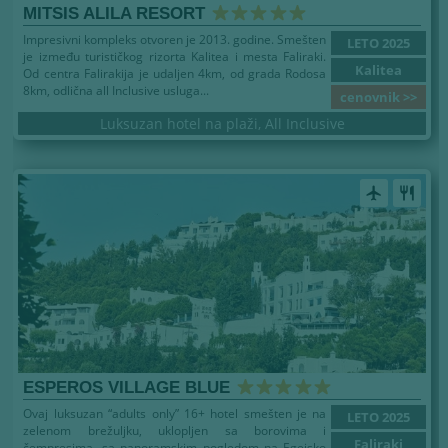
MITSIS ALILA RESORT
Impresivni kompleks otvoren je 2013. godine. Smešten
LETO 2025
je između turističkog rizorta Kalitea i mesta Faliraki.
Kalitea
Od centra Falirakija je udaljen 4km, od grada Rodosa
8km, odlična all Inclusive usluga...
cenovnik >>
Luksuzan hotel na plaži, All Inclusive
airplanemode_active
restaurant
ESPEROS VILLAGE BLUE
Ovaj luksuzan “adults only” 16+ hotel smešten je na
LETO 2025
zelenom brežuljku, uklopljen sa borovima i
Faliraki
čempresima, sa panoramskim pogledom na Egejsko