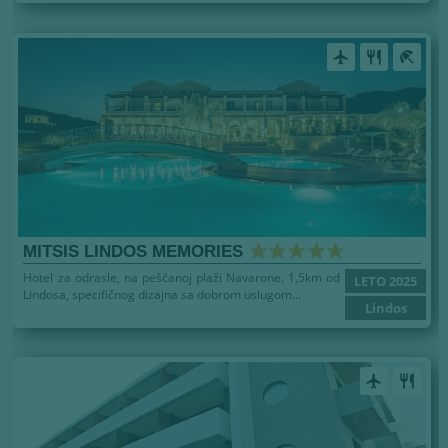
airplanemode_active
restaurant
beach_access
MITSIS LINDOS MEMORIES
Hotel za odrasle, na peščanoj plaži Navarone. 1,5km od
LETO 2025
Lindosa, specifičnog dizajna sa dobrom uslugom...
Lindos
airplanemode_active
restaurant