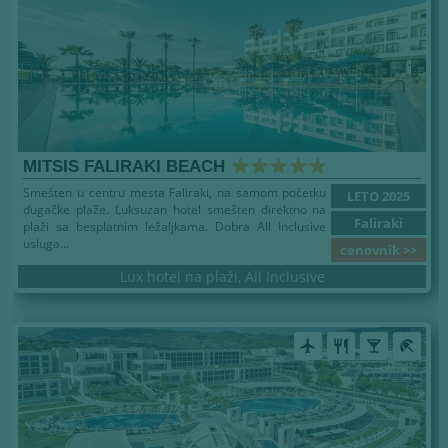
MITSIS FALIRAKI BEACH
Smešten u centru mesta Faliraki, na samom početku
LETO 2025
dugačke plaže. Luksuzan hotel smešten direktno na
Faliraki
plaži sa besplatnim ležaljkama. Dobra All Inclusive
usluga...
cenovnik >>
Lux hotel na plaži, All Inclusive
airplanemode_active
restaurant
local_bar
beach_access