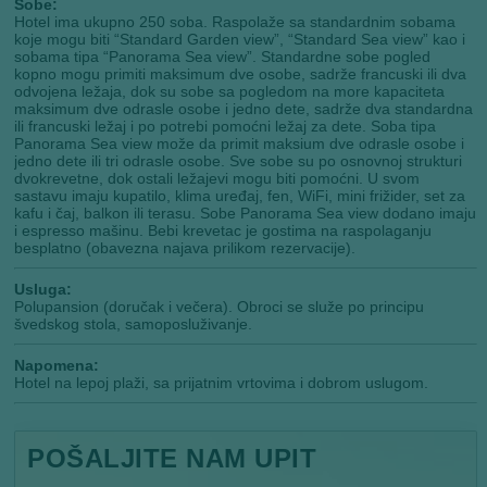
Sobe:
Hotel ima ukupno 250 soba. Raspolaže sa standardnim sobama
koje mogu biti “Standard Garden view”, “Standard Sea view” kao i
sobama tipa “Panorama Sea view”. Standardne sobe pogled
kopno mogu primiti maksimum dve osobe, sadrže francuski ili dva
odvojena ležaja, dok su sobe sa pogledom na more kapaciteta
maksimum dve odrasle osobe i jedno dete, sadrže dva standardna
ili francuski ležaj i po potrebi pomoćni ležaj za dete. Soba tipa
Panorama Sea view može da primit maksium dve odrasle osobe i
jedno dete ili tri odrasle osobe. Sve sobe su po osnovnoj strukturi
dvokrevetne, dok ostali ležajevi mogu biti pomoćni. U svom
sastavu imaju kupatilo, klima uređaj, fen, WiFi, mini frižider, set za
kafu i čaj, balkon ili terasu. Sobe Panorama Sea view dodano imaju
i espresso mašinu. Bebi krevetac je gostima na raspolaganju
besplatno (obavezna najava prilikom rezervacije).
Usluga:
Polupansion (doručak i večera). Obroci se služe po principu
švedskog stola, samoposluživanje.
Napomena:
Hotel na lepoj plaži, sa prijatnim vrtovima i dobrom uslugom.
POŠALJITE NAM UPIT