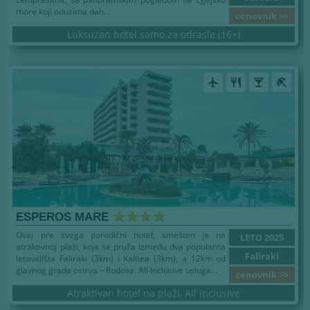
more koji oduzima dah...
cenovnik >>
Luksuzan hotel samo za odrasle (16+)
airplanemode_active
restaurant
local_bar
beach_access
ESPEROS MARE
Ovaj pre svega porodični hotel, smešten je na
LETO 2025
atraktivnoj plaži, koja se pruža između dva popularna
Faliraki
letovališta Faliraki (3km) i Kalitea (3km), a 12km od
glavnog grada ostrva – Rodosa. All Inclusive usluga...
cenovnik >>
Atraktivan hotel na plaži, All Inclusive