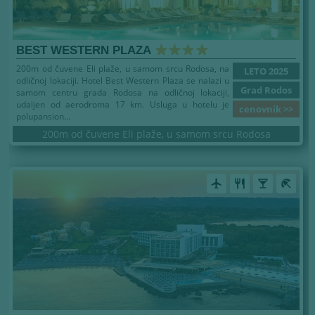
BEST WESTERN PLAZA
200m od čuvene Eli plaže, u samom srcu Rodosa, na
LETO 2025
odličnoj lokaciji. Hotel Best Western Plaza se nalazi u
Grad Rodos
samom centru grada Rodosa na odličnoj lokaciji,
udaljen od aerodroma 17 km. Usluga u hotelu je
cenovnik >>
polupansion...
200m od čuvene Eli plaže, u samom srcu Rodosa
airplanemode_active
restaurant
local_bar
beach_access