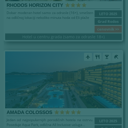
RHODOS HORIZON CITY
Dobar moderan hotel samo za odrasle (16+), smešten
LETO 2025
na odličnoj lokaciji nekoliko minuta hoda od Eli plaže
Grad Rodos
cenovnik >>
Hotel u centru grada (samo za odrasle 18+)
airplanemode_active
restaurant
local_bar
beach_access
AMADA COLOSSOS
Jedan od najpopularnijih porodičnih hotela na ostrvu.
LETO 2025
Poseduje Aqua Park, odlična All Inclusive usluga...