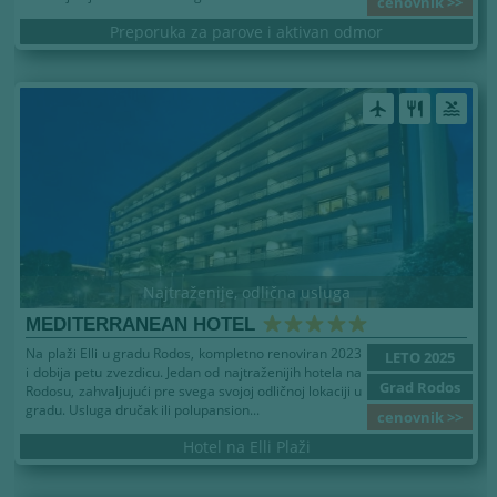
cenovnik >>
Preporuka za parove i aktivan odmor
airplanemode_active
restaurant
pool
Najtraženije, odlična usluga
MEDITERRANEAN HOTEL
Na plaži Elli u gradu Rodos, kompletno renoviran 2023
LETO 2025
i dobija petu zvezdicu. Jedan od najtraženijih hotela na
Grad Rodos
Rodosu, zahvaljujući pre svega svojoj odličnoj lokaciji u
gradu. Usluga dručak ili polupansion...
cenovnik >>
Hotel na Elli Plaži