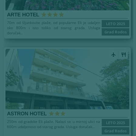
ARTE HOTEL
70m od šljunkovite plaže, od popularne Eli je udaljen
LETO 2025
oko 800m i isto toliko od starog grada. Usluga
Grad Rodos
doručak..
airplanemode_active
restaurant
ASTRON HOTEL
250m od gradske Eli plaže. Nalazi se u mirnoj ulici na
LETO 2025
600m udaljenosti od starog grada. Usluga doručak...
Grad Rodos