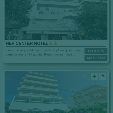
NEP CENTER HOTEL
Ekonomičan gradski hotel na dobroj lokaciji, namenjen
LETO 2025
samo za goste 18+ godina. Preporuka za mlade...
Grad Rodos
airplanemode_active
restaurant