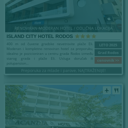
RENOVIRAN MODERAN HOTEL / ODLIČNA LOKACIJA
ISLAND CITY HOTEL RODOS
400 m od čuvene gradske nevetrovite plaže Eli.
LETO 2025
Moderan i kompletno renoviran hotel za preporuku,
Grad Rodos
idealno je pozicioniran u centru grada Rodos između
starog grada i plaže Eli. Usluga doručak ili
cenovnik >>
polupansion...
Preporuka za mlade i parove, NAJTRAŽENIJE!
airplanemode_active
restaurant