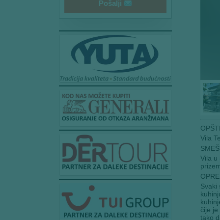
Pošalji
OPŠT
Vila T
SMEŠT
Vila u
prizem
OPRE
Svaki 
kuhinj
kuhinj
čije j
tako d