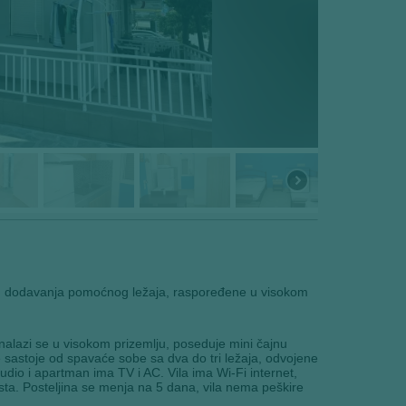
šću dodavanja pomoćnog ležaja, raspoređene u visokom
 nalazi se u visokom prizemlju, poseduje mini čajnu
e sastoje od spavaće sobe sa dva do tri ležaja, odvojene
tudio i apartman ima TV i AC. Vila ima Wi-Fi internet,
esta. Posteljina se menja na 5 dana, vila nema peškire