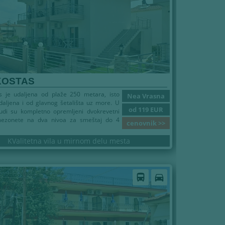
KOSTAS
as je udaljena od plaže 250 metara, isto
Nea Vrasna
udaljena i od glavnog šetališta uz more. U
od 119 EUR
udi su kompletno opremljeni dvokrevetni
 mezonete na dva nivoa za smeštaj do 4
cenovnik >>
KValitetna vila u mirnom delu mesta
directions_bus
directions_car