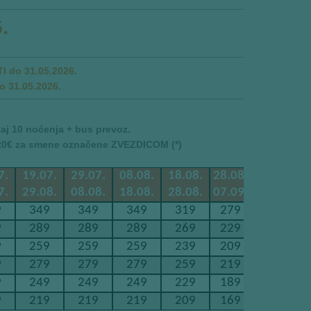
.
 do 31.05.2026.
 31.05.2026.
aj 10 noćenja + bus prevoz.
 20€ za smene označene ZVEZDICOM (*)
7.
19.07.
29.07.
08.08.
18.08.
28.08.
07.09.
17
7.
29.08.
08.08.
18.08.
28.08.
07.09.
17.09.
27
9
349
349
349
319
279
189*
1
9
289
289
289
269
229
169*
1
9
259
259
259
239
209
149*
1
9
279
279
279
259
219
159*
1
9
249
249
249
229
189
139*
1
9
219
219
219
209
169
129*
1