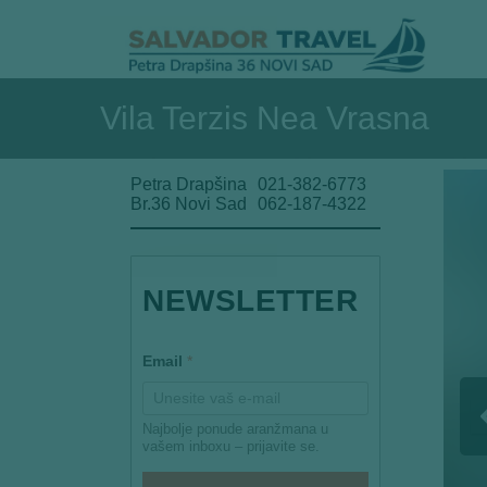
Vila Terzis Nea Vrasna
Petra Drapšina
021-382-6773
Br.36 Novi Sad
062-187-4322
E
NEWSLETTER
m
a
i
l
Email
*
E
m
a
i
Najbolje ponude aranžmana u
l
vašem inboxu – prijavite se.