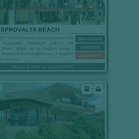
 ASPROVALTA BEACH
že. Vila smeštena je na samoj granici Nea
Nea Vrasna
 Asprovalte. Smeštajne jedinice Vile
od 85 EUR
a Beach nalaze se na drugom spratu i
 direktan ili bočni pogled more, a pojedine
cenovnik >>
u na ulicu...
Vila na granici sa Asprovaltom
6
directions_bus
directions_car