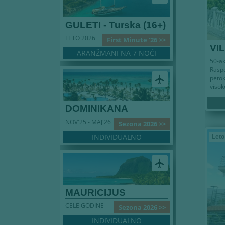
GULETI - Turska (16+)
LETO 2026
First Minute '26 >>
VI
ARANŽMANI NA 7 NOĆI
50-a
Rasp
peto
airplanemode_active
visok
DOMINIKANA
NOV'25 - MAJ'26
Sezona 2026 >>
INDIVIDUALNO
Leto
airplanemode_active
MAURICIJUS
CELE GODINE
Sezona 2026 >>
INDIVIDUALNO