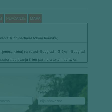
M
PLAĆANJE
MAPA
vanja ili ino-partnera tokom boravka;
mljenost, klima) na relaciji Beograd – Grčka – Beograd.
izatora putovanja ili ino-partnera tokom boravka;
Telefon