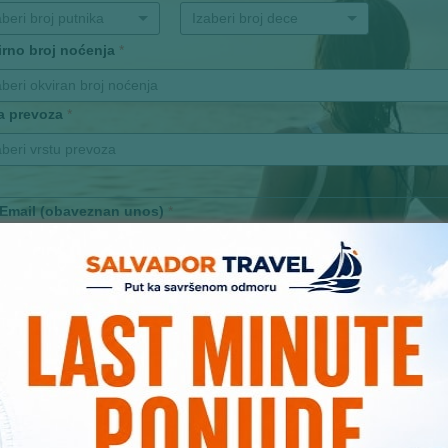
aberi broj putnika
Izaberi broj dece
irno broj noćenja
*
aberi okviran broj noćenja
ta prevoza
*
aberi vrstu prevoza
 Email (obaveznan unos)
*
uka / napomena:
Pošalji