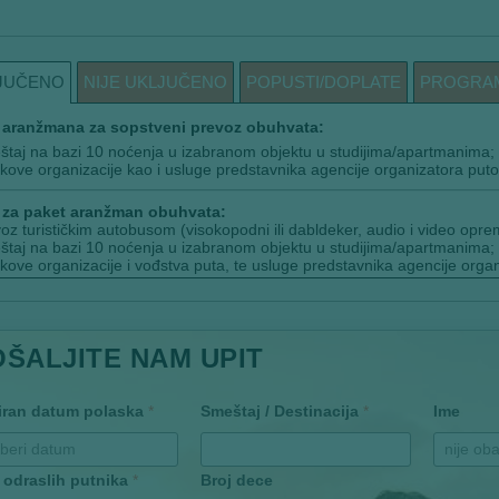
JUČENO
NIJE UKLJUČENO
POPUSTI/DOPLATE
PROGRA
aranžmana za sopstveni prevoz obuhvata:
taj na bazi 10 noćenja u izabranom objektu u studijima/apartmanima;
kove organizacije kao i usluge predstavnika agencije organizatora puto
za paket aranžman obuhvata:
oz turističkim autobusom (visokopodni ili dabldeker, audio i video opre
taj na bazi 10 noćenja u izabranom objektu u studijima/apartmanima;
kove organizacije i vođstva puta, te usluge predstavnika agencije organ
OŠALJITE NAM UPIT
iran datum polaska
*
Smeštaj / Destinacija
*
Ime
 odraslih putnika
*
Broj dece