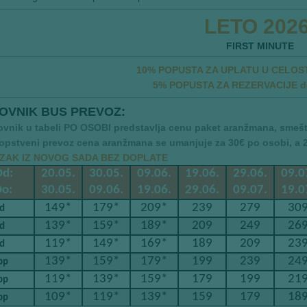
LETO 2026
FIRST MINUTE
10% POPUSTA ZA UPLATU U CELOSTI
5% POPUSTA ZA REZERVACIJE do
OVNIK BUS PREVOZ:
ovnik u tabeli PO OSOBI predstavlja cenu paket aranžmana, smešt
sopstveni prevoz cena aranžmana se umanjuje za 30€ po osobi, a
ZAK IZ NOVOG SADA BEZ DOPLATE
d:
20.05.
30.05.
09.06.
19.06.
29.06.
09.0
o:
30.05.
09.06.
19.06.
29.06.
09.07.
19.0
149*
179*
209*
239
279
30
td
139*
159*
189*
209
249
26
td
119*
149*
169*
189
209
23
td
139*
159*
179*
199
239
24
pp
119*
139*
159*
179
199
21
pp
109*
119*
139*
159
179
18
pp