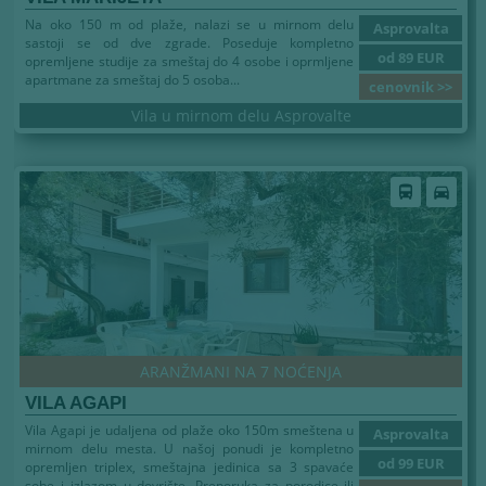
Na oko 150 m od plaže, nalazi se u mirnom delu
Asprovalta
sastoji se od dve zgrade. Poseduje kompletno
od 89 EUR
opremljene studije za smeštaj do 4 osobe i oprmljene
apartmane za smeštaj do 5 osoba...
cenovnik >>
Vila u mirnom delu Asprovalte
Leto 2026
directions_bus
directions_car
ARANŽMANI NA 7 NOĆENJA
VILA AGAPI
Vila Agapi je udaljena od plaže oko 150m smeštena u
Asprovalta
mirnom delu mesta. U našoj ponudi je kompletno
od 99 EUR
opremljen triplex, smeštajna jedinica sa 3 spavaće
sobe i izlazom u dovrište. Preporuka za porodice ili