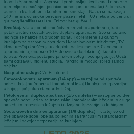
Ioannis Apartmani u Asprovalti predstavljaju kvalitetno i moderno
opremljene smeštajne jedinice namenjene onima koji žele miran
odmor u kvalitetnom i komfornom smeštaju. Nalazi se na svega
140 metara od široke peščane plaže i nekih 400 metara od centra i
glavnog šetalištašetališta. Odmor bez gužve!!!
Smeštaj:
Vila u ponudi ima četvorokrevetne apartmane, kao i
petokrevetne i šestokrevetne dupleks apartmane. Sve smeštajne
jedinice se nalaze na drugom spratu i opremljene su čajnom
kuhinjom sa osnovnim posuđem i kombinovanim frižiderom, TV,
klima uređaj (korišćenje uz doplatu na licu mesta 6 € dnevno u
apartmanima, ondosno 10 € dnevno u dupleksima), kupatilo i
terasa. Promena posteljine je nakon petog noćenja gostiju. Gosti
sami održavaju higijenu studija. Parking je moguć ispred samog
objekta.
Besplatne usluge:
Wi-Fi internet
Četvorokrevetni apartman (1/4 app)
– sastoji se od spavaće
sobe u kojoj su francuski i standardni ležaj i kuhinje sa trpezarijom
u kojoj je još jedan standardni ležaj;
Petokrevetni duplex apartman (1/5 dupleks)
– sastoji se od dve
spavaće sobe, jedna sa francuskim i standardnim ležajem, a druga
sa jednim francuskim ležajem i odvojene trpezarije sa kuhinjom;
Šestokrevetni duplex apartman (1/6 dupleks)
– sastoji se od
dve spavaće sobe, obe sa po jednim sa francuskim i standardnim
ležajem i odvojene trpezarije sa kuhinjom.
LETO 2026.