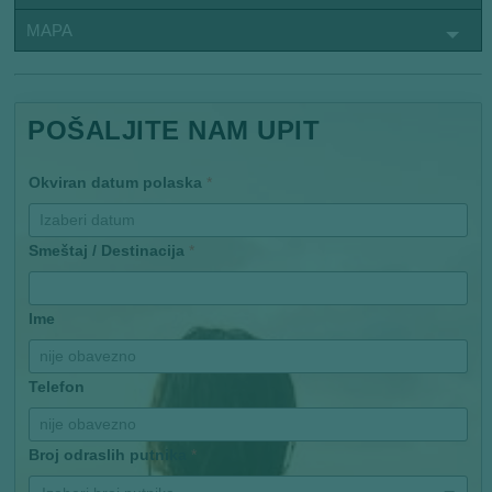
MAPA
POŠALJITE NAM UPIT
Okviran datum polaska
*
Smeštaj / Destinacija
*
Ime
Telefon
Broj odraslih putnika
*