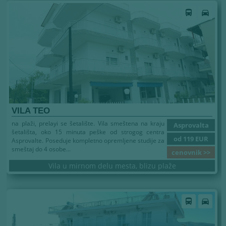
Leto 2026
directions_bus
directions_car
VILA TEO
na plaži, prelayi se šetalište. Vila smeštena na kraju
Asprovalta
šetališta, oko 15 minuta peške od strogog centra
od 119 EUR
Asprovalte. Poseduje kompletno opremljene studije za
smeštaj do 4 osobe...
cenovnik >>
Vila u mirnom delu mesta, blizu plaže
Leto 2026
directions_bus
directions_car