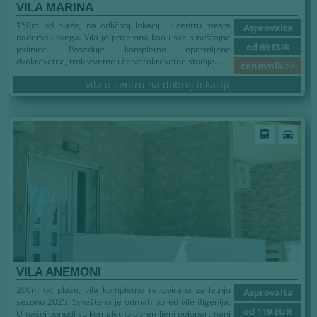
VILA MARINA
150m od plaže, na odličnoj lokaciji u centru mesta
Asprovalta
nadomak svega. Vila je prizemna kao i sve smeštajne
od 89 EUR
jedinice. Poseduje kompletno opremljene
dvokrevetne, trokrevetne i četverokrevetne studije...
cenovnik >>
vila u centru na dobroj lokaciji
directions_bus
directions_car
VILA ANEMONI
200m od plaže, vila kompletno renovirana za letnju
Asprovalta
sezonu 2025. Smeštena je odmah pored vile ifigenija.
od 119 EUR
U našoj ponudi su kompletno opremljeni polupartmani