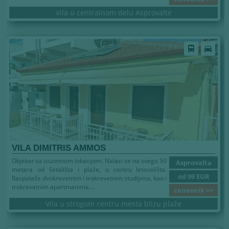
Vila u centralnom delu Asprovalte
Leto 2026
directions_bus
directions_car
VILA DIMITRIS AMMOS
Objekat sa izuzetnom lokacijom. Nalazi se na svega 50
Asprovalta
metara od šetališta i plaže, u centru letovališta.
od 99 EUR
Raspolaže dvokrevetnim i trokrevetnim studijima, kao i
trokrevetnim apartmanima....
cenovnik >>
Vila u strogom centru mesta blizu plaže