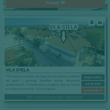
Pošalji
Leto 2026
directions_bus
directions_car
VILA STELA
150 metara od plaže, na lepoj mirnoj lokaciji nedaleko
Asprovalta
od plaže i glavnog šetališta mesta. Raspolaže
od 95 EUR
dvokrevetnim i trokrevetnim studijima koji se nalaze
na visokom prizemlju i prvom spratu...
cenovnik >>
Vila u centralnom delu Asprovalte