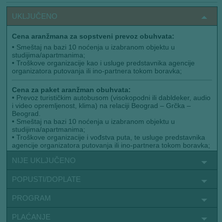
UKLJUČENO
Cena aranžmana za sopstveni prevoz obuhvata:
•
Smeštaj na bazi 10 noćenja u izabranom objektu u
studijima/apartmanima;
•
Troškove organizacije kao i usluge predstavnika agencije
organizatora putovanja ili ino-partnera tokom boravka;
Cena za paket aranžman obuhvata:
•
Prevoz turističkim autobusom (visokopodni ili dabldeker, audio
i video opremljenost, klima) na relaciji Beograd – Grčka –
Beograd.
•
Smeštaj na bazi 10 noćenja u izabranom objektu u
studijima/apartmanima;
•
Troškove organizacije i vođstva puta, te usluge predstavnika
agencije organizatora putovanja ili ino-partnera tokom boravka;
NIJE UKLJUČENO
POPUSTI/DOPLATE
PROGRAM
PLAĆANJE