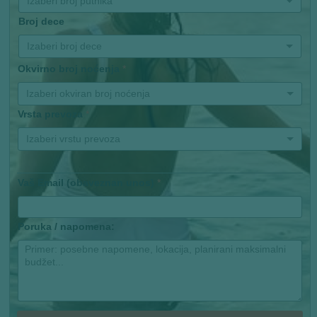
Izaberi broj putnika
Broj dece
Izaberi broj dece
Okvirno broj noćenja
*
Izaberi okviran broj noćenja
Vrsta prevoza
*
Izaberi vrstu prevoza
Vaš Email (obaveznan unos)
*
Poruka / napomena: