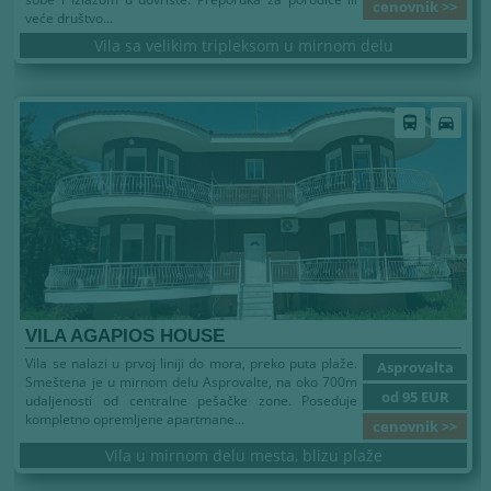
cenovnik >>
veće društvo...
Vila sa velikim tripleksom u mirnom delu
Leto 2026
directions_bus
directions_car
VILA AGAPIOS HOUSE
Vila se nalazi u prvoj liniji do mora, preko puta plaže.
Asprovalta
Smeštena je u mirnom delu Asprovalte, na oko 700m
od 95 EUR
udaljenosti od centralne pešačke zone. Poseduje
kompletno opremljene apartmane...
cenovnik >>
Vila u mirnom delu mesta, blizu plaže