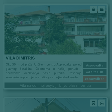
Leto 2026
directions_bus
directions_car
VILA DIMITRIS
Oko 50 m od plaže. U širem centru Asprovalte, pored
Asprovalta
glavnog šetališta. Godinama u našoj ponudi i
od 152 EUR
opravdava očekivanja naših putnika. Poseduje
kompletno opremljene studije ya sme[taj do 4 osobe..
cenovnik >>
Vila na odli;noj poyiciji, bliyu plaze i centra
Leto 2026
directions_bus
directions_car