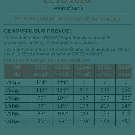
FIRST MINUTE
5% POPUSTA ZA UPLATU U CELOSTI do 30.04.2026.
CENOVNIK BUS PREVOZ:
• Cenovnik u tabeli PO OSOBI predstavlja cenu paket
aranžmana, smeštaj 10 noćenja + bus prevoz.
• Za sopstveni prevoz cena aranžmana se umanjuje za 35€ po
osobi, a 25€ za smene označene ZVEZDICOM (*)
POLAZAK IZ NOVOG SADA BEZ DOPLATE
Od:
23.05.
02.06.
12.06.
22.06.
02.07.
Do:
02.06.
12.06.
22.06.
02.07.
12.07.
149*
199*
/
/
/
​​
1/2
App
119*
159*
219
249
269
1/3 App
99*
109*
169
199
209
1/4 App
99*
119*
179
219
249
1/4 Dplx
89*
109*
139
185
209
1/5 Dplx
85*
99*
129
169
185
1/6 Dplx