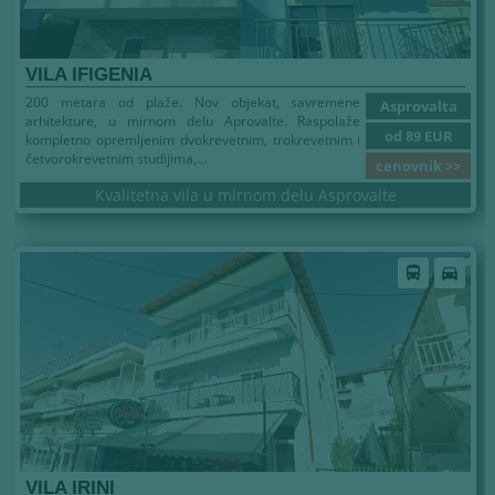
VILA IFIGENIA
200 metara od plaže. Nov objekat, savremene
Asprovalta
arhitekture, u mirnom delu Aprovalte. Raspolaže
od 89 EUR
kompletno opremljenim dvokrevetnim, trokrevetnim i
četvorokrevetnim studijima,...
cenovnik >>
Kvalitetna vila u mirnom delu Asprovalte
Leto 2026
directions_bus
directions_car
VILA IRINI