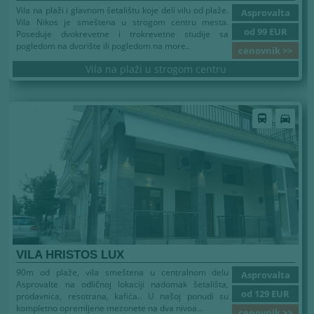
Vila na plaži i glavnom šetalištu koje deli vilu od plaže.
Asprovalta
Vila Nikos je smeštena u strogom centru mesta.
od 99 EUR
Poseduje dvokrevetne i trokrevetne studije sa
pogledom na dvorište ili pogledom na more..
cenovnik >>
Vila na plaži u strogom centru
Leto 2026
directions_bus
directions_car
VILA HRISTOS LUX
90m od plaže, vila smeštena u centralnom delu
Asprovalta
Asprovalte na odličnoj lokaciji nadomak šetališta,
od 129 EUR
prodavnica, resotrana, kafića.. U našoj ponudi su
kompletno opremljene mezonete na dva nivoa...
cenovnik >>