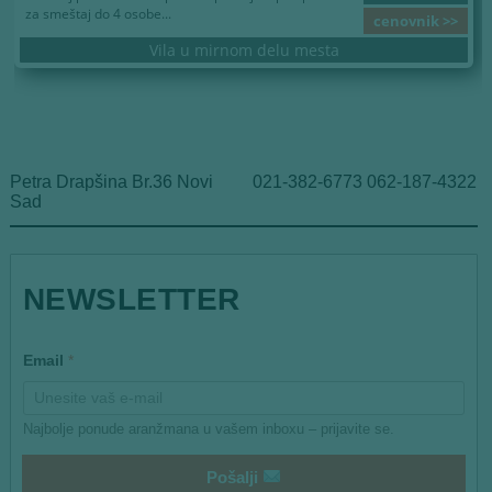
za smeštaj do 4 osobe...
cenovnik >>
Vila u mirnom delu mesta
Petra Drapšina Br.36 Novi
021-382-6773 062-187-4322
Sad
E
NEWSLETTER
m
a
i
l
Email
*
E
m
a
i
Najbolje ponude aranžmana u vašem inboxu – prijavite se.
l
Pošalji