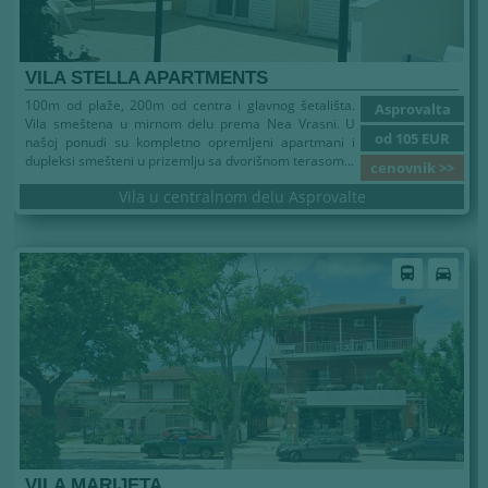
VILA STELLA APARTMENTS
100m od plaže, 200m od centra i glavnog šetališta.
Asprovalta
Vila smeštena u mirnom delu prema Nea Vrasni. U
od 105 EUR
našoj ponudi su kompletno opremljeni apartmani i
dupleksi smešteni u prizemlju sa dvorišnom terasom...
cenovnik >>
Vila u centralnom delu Asprovalte
Leto 2026
directions_bus
directions_car
VILA MARIJETA