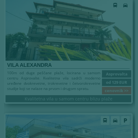
Leto 2026
directions_bus
directions_car
VILA ALEXANDRA
100m od duge peščane plaže, locirana u samom
Asprovalta
centru Asprovalte. Kvalitetna vila sadrži moderno
od 129 EUR
uređene dvokrevetne, trokrevetne i četvorokrevetne
studije koji se nalaze na prvom i drugom spratu.
cenovnik >>
Kvalitetna vila u samom centru blizu plaže
Leto 2026
directions_bus
directions_car
local_parking