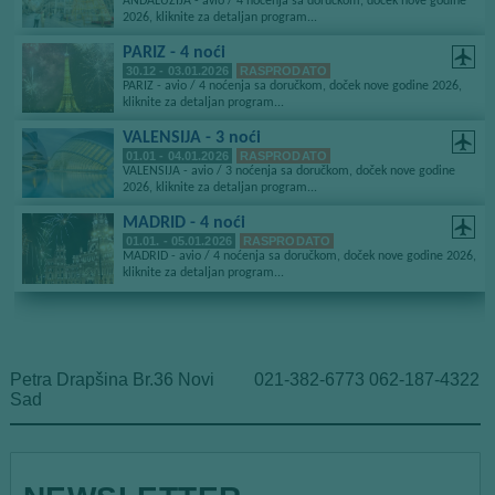
Petra Drapšina Br.36 Novi
021-382-6773 062-187-4322
Sad
E
m