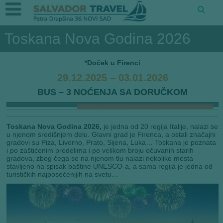
Toskana Nova Godina 2026
*Doček u Firenci
29.12.2025 – 03.01.2026
BUS – 3 NOĆENJA SA DORUČKOM
Toskana Nova Godina 2026,
je jedna od 20 regija Italije, nalazi se
u njenom središnjem delu. Glavni grad je Firenca, a ostali značajni
gradovi su Piza, Livorno, Prato, Sijena, Luka… Toskana je poznata
i po zaštićenim predelima i po velikom broju očuvanih starih
gradova, zbog čega se na njenom tlu nalazi nekoliko mesta
stavljeno na spisak baštine UNESCO-a, a sama regija je jedna od
turističkih najposećenijih na svetu…