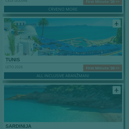
CELE GODINE
First Minute '26 >>
CRVENO MORE
airplanemode_active
TUNIS
LETO 2026
First Minute '26 >>
ALL INCLUSIVE ARANŽMANI
airplanemode_active
SARDINIJA