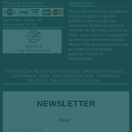
Plaćanje karticama:
Napomena:
Sajt je informativnog karaktera i
postoji mogućnost greške
Sertifikat firma od
prilikom unosa programa i
poverenja 2019
cenovnika. Postoji mogućnost
da dođe do promene programa i
cene, a da nismo u mogućnosti
da trenutno izmenimo ponudu.
Molimo Vas da proverite tačnost
podataka kontaktirajući
agenciju. Hvala na
razumevanju.
TURISTIČKA AGENCIJA NOVI SAD, SALVADOR TRAVEL,
LETOVANJE 2026, KRSTARENJA 2026, EVROPSKI
GRADOVI, DALEKE DESTINACIJE…
E
NEWSLETTER
m
a
i
l
Email
*
E
m
a