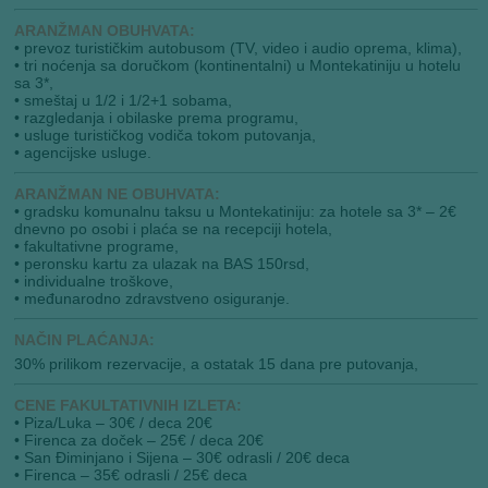
ARANŽMAN OBUHVATA:
• prevoz turističkim autobusom (TV, video i audio oprema, klima),
• tri noćenja sa doručkom (kontinentalni) u Montekatiniju u hotelu
sa 3*,
• smeštaj u 1/2 i 1/2+1 sobama,
• razgledanja i obilaske prema programu,
• usluge turističkog vodiča tokom putovanja,
• agencijske usluge.
ARANŽMAN NE OBUHVATA:
• gradsku komunalnu taksu u Montekatiniju: za hotele sa 3* – 2€
dnevno po osobi i plaća se na recepciji hotela,
• fakultativne programe,
• peronsku kartu za ulazak na BAS 150rsd,
• individualne troškove,
• međunarodno zdravstveno osiguranje.
NAČIN PLAĆANJA:
30% prilikom rezervacije, a ostatak 15 dana pre putovanja,
CENE FAKULTATIVNIH IZLETA:
• Piza/Luka – 30€ / deca 20€
• Firenca za doček – 25€ / deca 20€
• San Điminjano i Sijena – 30€ odrasli / 20€ deca
• Firenca – 35€ odrasli / 25€ deca