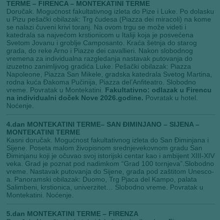
TERME – FIRENCA – MONTEKATINI TERME
Doručak. Mogućnost fakultativnog izleta do Pize i Luke. Po dolasku
u Pizu pešački obilazak: Trg čudesa (Piazza dei miracoli) na kome
se nalazi čuveni krivi toranj. Na ovom trgu se može videti i
katedrala sa najvećom krstionicom u Italiji koja je posvećena
Svetom Jovanu i groblje Camposanto. Kraća šetnja do starog
grada, do reke Arno i Piazze dei cavallieri. Nakon slobodnog
vremena za individualna razgledanja nastavak putovanja do
izuzetno zanimljivog gradića Luke. Pešački obilazak: Piazza
Napoleone, Piazza San Mikele, gradska katedrala Svetog Martina,
rodna kuća Đakoma Pučinija, Piazza del’Anfiteatro. Slobodno
vreme. Povratak u Montekatini.
Fakultativno: odlazak u Firencu
na individualni doček Nove 2026.godine.
Povratak u hotel.
Noćenje.
4.dan MONTEKATINI TERME– SAN ĐIMINJANO – SIJENA –
MONTEKATINI TERME
Kasni doručak. Mogućnost fakultativnog izleta do San Điminjana i
Sijene. Poseta malom živopisnom srednjevekovnom gradu San
Điminjanu koji je očuvao svoj istorijski centar kao i ambijent XIII-XIV
veka. Grad je poznat pod nadimkom “Grad 100 tornjeva”.Slobodno
vreme. Nastavak putovanja do Sijene, grada pod zaštitom Unesco-
a. Panoramski obilazak: Duomo, Trg Pjaca del Kampo, palata
Salimbeni, krstionica, univerzitet… Slobodno vreme. Povratak u
Montekatini. Noćenje.
5.dan MONTEKATINI TERME – FIRENZA