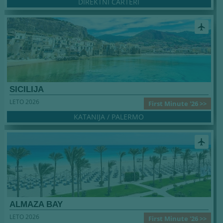
DIREKTNI ČARTERI
airplanemode_active
SICILIJA
LETO 2026
First Minute '26 >>
KATANIJA / PALERMO
airplanemode_active
ALMAZA BAY
LETO 2026
First Minute '26 >>