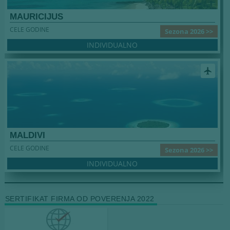
MAURICIJUS
CELE GODINE
Sezona 2026 >>
INDIVIDUALNO
airplanemode_active
MALDIVI
CELE GODINE
Sezona 2026 >>
INDIVIDUALNO
SERTIFIKAT FIRMA OD POVERENJA 2022