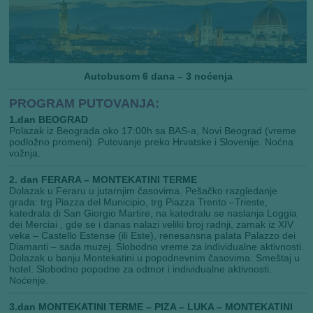
Autobusom 6 dana – 3 noćenja
PROGRAM PUTOVANJA:
1.dan BEOGRAD
Polazak iz Beograda oko 17:00h sa BAS-a, Novi Beograd (vreme
podložno promeni). Putovanje preko Hrvatske i Slovenije. Noćna
vožnja.
2. dan FERARA – MONTEKATINI TERME
Dolazak u Feraru u jutarnjim časovima. Pešačko razgledanje
grada: trg Piazza del Municipio, trg Piazza Trento –Trieste,
katedrala di San Giorgio Martire, na katedralu se naslanja Loggia
dei Merciai , gde se i danas nalazi veliki broj radnji, zamak iz XIV
veka – Castello Estense (ili Este), renesansna palata Palazzo dei
Diamanti – sada muzej. Slobodno vreme za individualne aktivnosti.
Dolazak u banju Montekatini u popodnevnim časovima. Smeštaj u
hotel. Slobodno popodne za odmor i individualne aktivnosti.
Noćenje.
3.dan MONTEKATINI TERME – PIZA – LUKA – MONTEKATINI