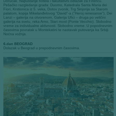
Doručak. Napuštanje hotela i fakultativni odlazak za Firencu.
Pešačko razgledanje grada: Duomo, Katedrala Santa Maria dei
Fiori, Krstionica iz 5. veka, Dotov zvonik, Trg Sinjorija sa Starom
palatom, kopija Mikelanđelovog “David”-a (“Heroj renesanse”), Dei
Lanzi – galerija na otvorenom, Galerija Ufici – druga po veličini
galerija na svetu, reka Arno, Stari most (Ponte Vecchio). Slobodno
vreme za individualne aktivnosti. Slobodno vreme. U popodnevnim
časovima povratak u Montekatini te nastavak putovanja ka Srbiji.
Noćna vožnja.
6.dan BEOGRAD
Dolazak u Beograd u prepodnevnim časovima.