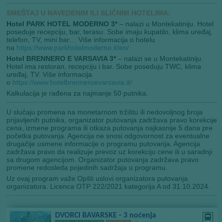
SMEŠTAJ U NAVEDENIM ILI SLIČNIM HOTELIMA:
Hotel PARK HOTEL MODERNO 3*
– nalazi u Montekatiniju. Hotel
poseduje recepciju, bar, terasu. Sobe imaju kupatilo, klima uređaj,
telefon, TV, mini bar… Više informacija o hotelu
na
https://www.parkhotelmoderno.it/en/
Hotel BRENNERO E VARSAVIA 3*
– nalazi se u Montekatiniju.
Hotel ima restoran, recepciju i bar. Sobe poseduju TWC, klima
uređaj, TV. Više informacija
o
https://www.hotelbrenneroevarsavia.it/
Kalkulacija je rađena za najmanje 50 putnika.
U slučaju promena na monetarnom tržištu ili nedovoljnog broja
prijavljenih putnika, organizator putovanja zadržava pravo korekcije
cena, izmene programa ili otkaza putovanja najkasnije 5 dana pre
početka putovanja. Agencija ne snosi odgovornost za eventualne
drugačije usmene informacije o programu putovanja. Agencija
zadržava pravo da realizuje prevoz uz korekciju cene ili u saradnji
sa drugom agencijom. Organizator putovanja zadržava pravo
promene redosleda pojedinih sadržaja u programu.
Uz ovaj program važe Opšti uslovi organizatora putovanja
organizatora. Licenca OTP 222/2021 kategorija A od 31.10.2024.