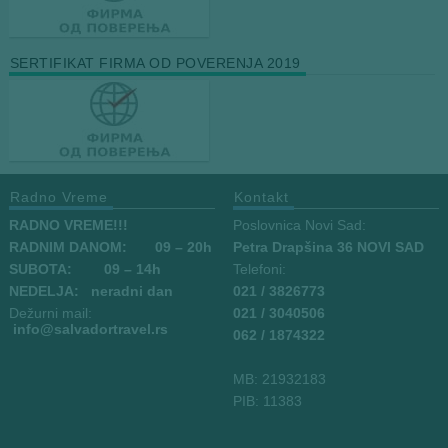
SERTIFIKAT FIRMA OD POVERENJA 2019
Radno Vreme
Kontakt
RADNO VREME!!!
Poslovnica Novi Sad:
RADNIM DANOM:
09
– 20h
Petra Drapšina 36 NOVI SAD
SUBOTA: 09 – 14h
Telefoni:
NEDELJA: neradni dan
021 / 3826773
Dežurni mail:
021 / 3040506
info
@salvadortravel.rs
062 / 1874322
MB: 21932183
PIB: 11383