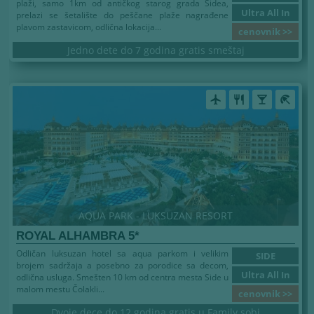
plaži, samo 1km od antičkog starog grada Sidea,
Ultra All In
prelazi se šetalište do peščane plaže nagrađene
plavom zastavicom, odlična lokacija...
cenovnik >>
Jedno dete do 7 godina gratis smeštaj
airplanemode_active
restaurant
local_bar
beach_access
AQUA PARK - LUKSUZAN RESORT
ROYAL ALHAMBRA 5*
Odličan luksuzan hotel sa aqua parkom i velikim
SIDE
brojem sadržaja a posebno za porodice sa decom,
Ultra All In
odlična usluga. Smešten 10 km od centra mesta Side u
malom mestu Čolakli...
cenovnik >>
Dvoje dece do 12 godina gratis u Family sobi