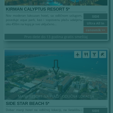
KIRMAN CALYPTUS RESORT 5*
Nov moderan luksuzan hotel, sa odličnom uslugom,
SIDE
poseduje aqua park, kao i sopstvenu plažu udaljenu
Ultra All In
oko 450m na kojoj je sve uključeno...
cenovnik >>
Prvo dete do 13 godina gratis smeštaj
airplanemode_active
restaurant
local_bar
beach_access
MANJI RESORT NA PLAŽI - ODLIČNA LOKACIJA
SIDE STAR BEACH 5*
Dobar manji hotel na odličnoj lokaciji, na šetalištu i
SIDE