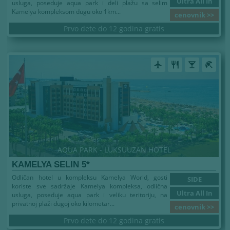
Ultra All In
usluga, poseduje aqua park i deli plažu sa selim
Kamelya kompleksom dugu oko 1km...
cenovnik >>
Prvo dete do 12 godina gratis
airplanemode_active
restaurant
local_bar
beach_access
AQUA PARK - LUKSUUZAN HOTEL
KAMELYA SELIN 5*
Odličan hotel u kompleksu Kamelya World, gosti
SIDE
koriste sve sadržaje Kamelya kompleksa, odlična
Ultra All In
usluga, poseduje aqua park i veliku teritoriju, na
privatnoj plaži dugoj oko kilometar...
cenovnik >>
Prvo dete do 12 godina gratis