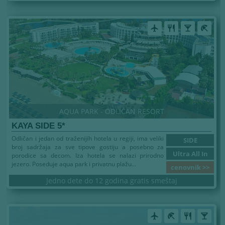
airplanemode_active
restaurant
local_bar
beach_access
AQUA PARK - ODLIČAN RESORT
KAYA SIDE 5*
Odličan i jedan od traženijih hotela u regiji, ima veliki
SIDE
broj sadržaja za sve tipove gostiju a posebno za
Ultra All In
porodice sa decom. Iza hotela se nalazi prirodno
jezero. Poseduje aqua park i privatnu plažu...
cenovnik >>
Jedno dete do 12 godina gratis smeštaj
airplanemode_active
beach_access
restaurant
local_bar