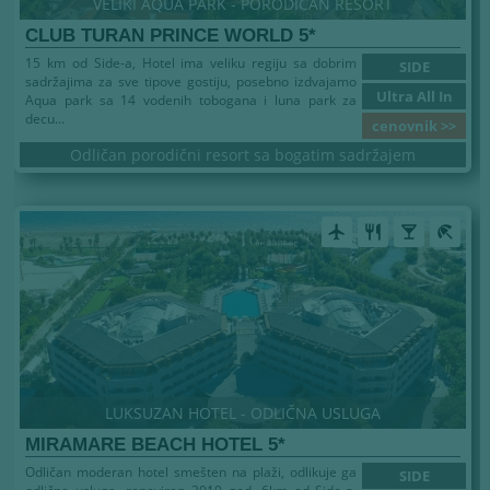
VELIKI AQUA PARK - PORODIČAN RESORT
CLUB TURAN PRINCE WORLD 5*
15 km od Side-a, Hotel ima veliku regiju sa dobrim
SIDE
sadržajima za sve tipove gostiju, posebno izdvajamo
Ultra All In
Aqua park sa 14 vodenih tobogana i luna park za
decu...
cenovnik >>
Odličan porodični resort sa bogatim sadržajem
airplanemode_active
restaurant
local_bar
beach_access
LUKSUZAN HOTEL - ODLIČNA USLUGA
MIRAMARE BEACH HOTEL 5*
Odličan moderan hotel smešten na plaži, odlikuje ga
SIDE