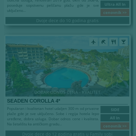
odlična usluga, renoviran 2019 god. 6km od Side-a,
Ultra All In
poseduje sopstvenu peščanu plažu gde je sve
uključeno...
cenovnik >>
Dvoje dece do 10 godina gratis
airplanemode_active
beach_access
restaurant
local_bar
DOBAR ODNOS CENA - KVALITET
SEADEN COROLLA 4*
Popularan i kvalitetan hotel udaljen 300 m od privatne
SIDE
plaže gde je sve uključeno. Sobe i regija hotela lepo
All In
uređene, dobra usluga. Dobar odnos cene i kvaliteta.
Na šetalištu ka antičkom gradu...
cenovnik >>
Dvoje dece do 12 godina gratis u Family sobi