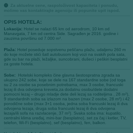
🅘
Za aktuelne cene, raspoloživost kapaciteta i ponudu,
molimo vas kontaktirajte agenciju ili popunite upit ispod.
OPIS HOTELA:
Lokacija:
Hotel se nalazi 65 km od aerodrom, 10 km od
Manavgata, 7 km od centra Side. Sagrađen je 2016. godine i
zauzima površinu od 7.000 m².
Plaža:
Hotel poseduje sopstvenu peščanu plažu, udaljenu 260 m
do koje možete stići šatl autobusom koji vozi na svakih pola sata,
gde su bar na plaži, ležaljke, suncobrani, dušeci i peškiri besplatni
za goste hotela.
Sobe:
Hotelski kompleks čine glavna šestospratna zgrada sa
ukupno 242 sobe, koje se dele na 167 standardne sobe (od toga
su 2 za osobe sa posebnim potrebama, max 3 osobe, francuski
lezaj ili dva odvojena kreveta,za dodatnu osobu/dete dodatni
pomocni lezaj – drugo mladje dete deli lezaj sa roditeljima , 28 m²),
9 standardnih soba sa izlazom na bazen (max 2 osobe, 28 m²) i 42
porodične sobe (max 3+1 osoba, jedna soba francuski lezaj ili dva
odvojena lezaja, druga soba francuski lezaj ili dva odvojena
lezaja/ili sofa na razvlacenje, 37 m²). Svaka soba ima: kupatilo,
centralni klima uređaj, mini-bar (besplatno), set za čaj i ketler, TV,
telefon, Wi-Fi (besplatno), sef (besplatno), fen, balkon.