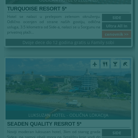
TURQUOISE RESORT 5*
Hotel se nalazi u prelepom zelenom okruženju.
SIDE
Odlično ocenjen od strane naših gostiju, odlična
Ultra All In
usluga, 3.5 kilometra od Side-a, nalazi se u Sorgunu na
privatnoj plaži...
cenovnik >>
Dvoje dece do 12 godina gratis u Family sobi
airplanemode_active
restaurant
local_bar
beach_access
LUKSUZAN HOTEL - ODLIČNA LOKACIJA
SEADEN QUALITY RESROT 5*
Noviji moderan luksuzan hotel, 3km od starog grada
SIDE
Sidea, na samoj obali mora na šetalištu koje vodi do