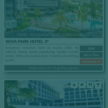
NOVO - RENOVIRAN HOTEL (Odlična lokacija)
NOVA PARK HOTEL 5*
Kompletno renoviran hotel za sezonu 2024. Na
SIDE
odličnoj lokaciji pored popularnog Seaden Corolla
All In Plus
hotela. 200m od privatne plaže i šetališta do antičkog
grada...
cenovnik >>
Dvoje dece do 10 godina gratis
airplanemode_active
beach_access
restaurant
local_bar