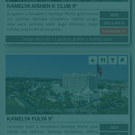
KAMELYA AISHEN K CLUB 5*
Bungalovi u kompleksu Kamelya World, gosti koriste
SIDE
sve sadržaje Kamelya kompleksa, odlična usluga,
Ultra All In
aqua park, peščana plaža duga kilometar, bogat
sadržaj, preporuka za sve goste...
cenovnik >>
Dvoje dece do 12 godina gratis u Family sobi
airplanemode_active
restaurant
local_bar
beach_access
AQUA PARK - BOGAT SADRŽAJ
KAMELYA FULYA 5*
Upečatljiv hotel u kompleksu Kamelya World, gosti
SIDE
koriste sve sadržaje Kamelya kompleksa, odlična