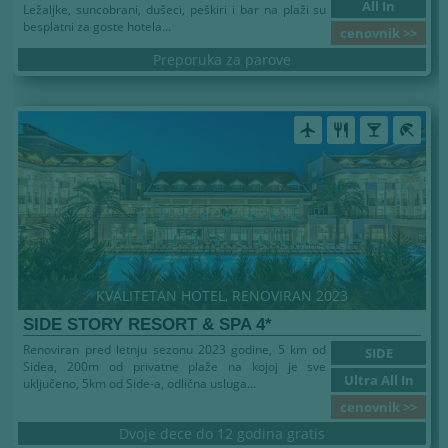
All In
Ležaljke, suncobrani, dušeci, peškiri i bar na plaži su
besplatni za goste hotela...
cenovnik >>
Preporuka za parove
airplanemode_active
restaurant
local_bar
beach_access
KVALITETAN HOTEL, RENOVIRAN 2023
SIDE STORY RESORT & SPA 4*
Renoviran pred letnju sezonu 2023 godine, 5 km od
SIDE
Sidea, 200m od privatne plaže na kojoj je sve
Ultra All In
uključeno, 5km od Side-a, odlična usluga...
cenovnik >>
Dvoje dece do 12 godina gratis