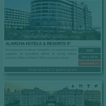
NOVOOTVORENI MODERAN HOTEL
ALARCHA HOTELS & RESORTS 5*
Novootvoreni moderan kompleks, na sopstvenoj plaži,
SIDE
pogodan za porodičan odmor ili mirniji odmor,
Ultra All In
smešten 30km od Sidea i 35km od centra Alanje...
cenovnik >>
Dvoje dece do 12 godina gratis
airplanemode_active
restaurant
local_bar
beach_access