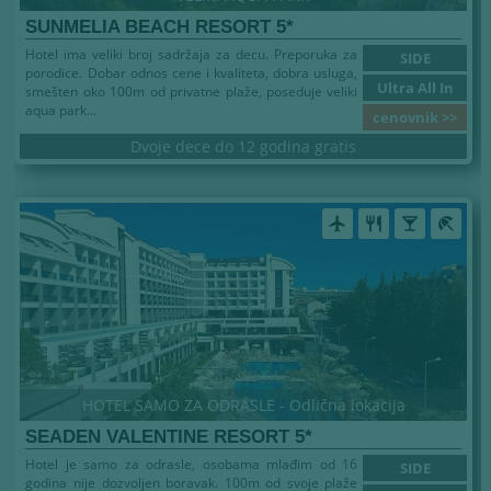
SUNMELIA BEACH RESORT 5*
Hotel ima veliki broj sadržaja za decu. Preporuka za
SIDE
porodice. Dobar odnos cene i kvaliteta, dobra usluga,
Ultra All In
smešten oko 100m od privatne plaže, poseduje veliki
aqua park...
cenovnik >>
Dvoje dece do 12 godina gratis
airplanemode_active
restaurant
local_bar
beach_access
HOTEL SAMO ZA ODRASLE - Odlična lokacija
SEADEN VALENTINE RESORT 5*
Hotel je samo za odrasle, osobama mlađim od 16
SIDE
godina nije dozvoljen boravak. 100m od svoje plaže