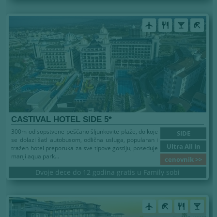
airplanemode_active
restaurant
local_bar
beach_access
CASTIVAL HOTEL SIDE 5*
300m od sopstvene peščano šljunkovite plaže, do koje
SIDE
se dolazi šatl autobusom, odlična usluga, popularan i
Ultra All In
tražen hotel preporuka za sve tipove gostiju, poseduje
manji aqua park...
cenovnik >>
Dvoje dece do 12 godina gratis u Family sobi
airplanemode_active
beach_access
restaurant
local_bar