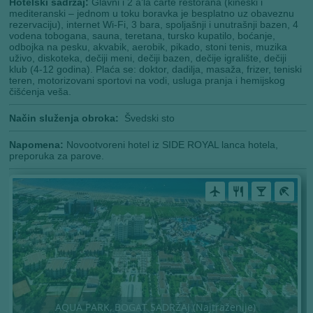
Hotelski sadržaj:
Glavni i 2 a’la carte restorana (kineski i
mediteranski – jednom u toku boravka je besplatno uz obaveznu
rezervaciju), internet Wi-Fi, 3 bara, spoljašnji i unutrašnji bazen, 4
vodena tobogana, sauna, teretana, tursko kupatilo, boćanje,
odbojka na pesku, akvabik, aerobik, pikado, stoni tenis, muzika
uživo, diskoteka, dečiji meni, dečiji bazen, dečije igralište, dečiji
klub (4-12 godina). Plaća se: doktor, dadilja, masaža, frizer, teniski
teren, motorizovani sportovi na vodi, usluga pranja i hemijskog
čišćenja veša.
Način služenja obroka:
Švedski sto
Napomena:
Novootvoreni hotel iz SIDE ROYAL lanca hotela,
preporuka za parove.
airplanemode_active
restaurant
local_bar
beach_access
AQUA PARK, BOGAT SADRŽAJ (Najtraženije)