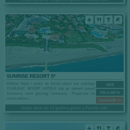
airplanemode_active
restaurant
local_bar
beach_access
SUNRISE RESORT 5*
Odličan hotel i može da koristi skoro sve sadržaje
SIDE
STARLIGHT RESORT HOTELA koji je odmah pored
Ultra All In
Sunrise-a, osim glavnog restorana... Preporuka za
miran odmor...
cenovnik >>
Dvoje dece do 12 godina gratis u Family sobi
airplanemode_active
restaurant
local_bar
beach_access