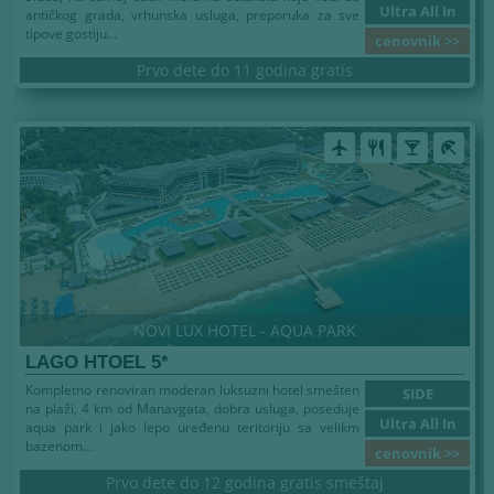
Ultra All In
antičkog grada, vrhunska usluga, preporuka za sve
tipove gostiju...
cenovnik >>
Prvo dete do 11 godina gratis
airplanemode_active
restaurant
local_bar
beach_access
NOVI LUX HOTEL - AQUA PARK
LAGO HTOEL 5*
Kompletno renoviran moderan luksuzni hotel smešten
SIDE
na plaži, 4 km od Manavgata, dobra usluga, poseduje
Ultra All In
aqua park i jako lepo uređenu teritoriju sa velikm
bazenom...
cenovnik >>
Prvo dete do 12 godina gratis smeštaj