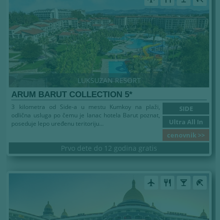
LUKSUZAN RESORT
ARUM BARUT COLLECTION 5*
3 kilometra od Side-a u mestu Kumkoy na plaži,
SIDE
odlična usluga po čemu je lanac hotela Barut poznat,
Ultra All In
poseduje lepo uređenu teritoriju...
cenovnik >>
Prvo dete do 12 godina gratis
airplanemode_active
restaurant
local_bar
beach_access