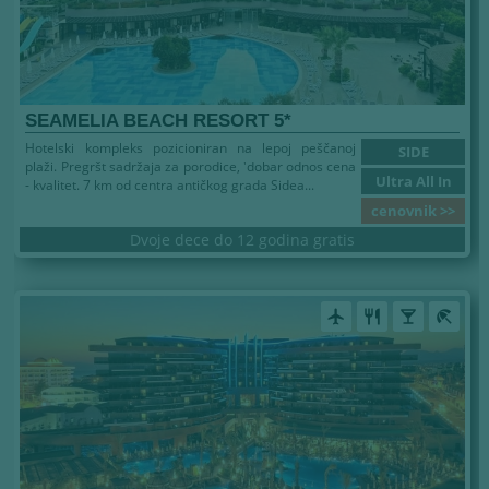
SEAMELIA BEACH RESORT 5*
Hotelski kompleks pozicioniran na lepoj peščanoj
SIDE
plaži. Pregršt sadržaja za porodice, 'dobar odnos cena
Ultra All In
- kvalitet. 7 km od centra antičkog grada Sidea...
cenovnik >>
Dvoje dece do 12 godina gratis
airplanemode_active
restaurant
local_bar
beach_access