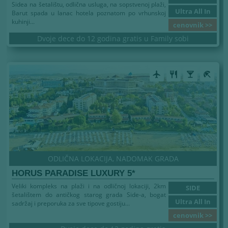
Sidea na šetalištu, odlična usluga, na sopstvenoj plaži,
Ultra All In
Barut spada u lanac hotela poznatom po vrhunskoj
kuhinji...
cenovnik >>
Dvoje dece do 12 godina gratis u Family sobi
airplanemode_active
restaurant
local_bar
beach_access
ODLIČNA LOKACIJA, NADOMAK GRADA
HORUS PARADISE LUXURY 5*
Veliki kompleks na plaži i na odličnoj lokaciji, 2km
SIDE
šetalištem do antičkog starog grada Side-a, bogat
Ultra All In
sadržaj i preporuka za sve tipove gostiju...
cenovnik >>