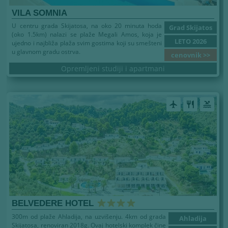
VILA SOMNIA
U centru grada Skijatosa, na oko 20 minuta hoda
Grad Skijatos
(oko 1.5km) nalazi se plaže Megali Amos, koja je
LETO 2026
ujedno i najbliža plaža svim gostima koji su smešteni
u glavnom gradu ostrva.
cenovnik >>
Opremljeni studiji i apartmani
airplanemode_active
restaurant
pool
BELVEDERE HOTEL
300m od plaže Ahladija, na uzvišenju. 4km od grada
Ahladija
Skijatosa, renoviran 2018g. Ovaj hotelski komplek čine