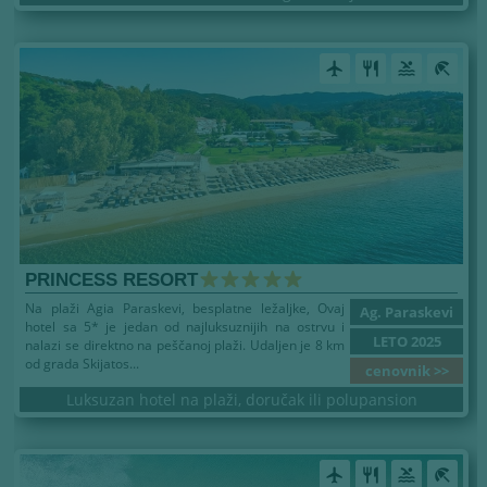
airplanemode_active
restaurant
pool
beach_access
PRINCESS RESORT
Na plaži Agia Paraskevi, besplatne ležaljke, Ovaj
Ag. Paraskevi
hotel sa 5* je jedan od najluksuznijih na ostrvu i
LETO 2025
nalazi se direktno na peščanoj plaži. Udaljen je 8 km
od grada Skijatos...
cenovnik >>
Luksuzan hotel na plaži, doručak ili polupansion
airplanemode_active
restaurant
pool
beach_access