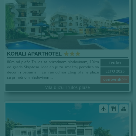
KORALI APARTHOTEL
80m od plaže Trulos sa prirodnom hladovinom, 10km
Trulos
od grada Skijatosa. Idealan je za smeštaj porodica sa
LETO 2025
decom i bebama ili za iran odmor zbog blizine plaže
sa prirodnom hladovinom...
cenovnik >>
Vila blizu Trulos plaže
airplanemode_active
restaurant
pool