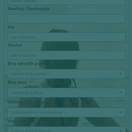
Smeštaj / Destinacija
*
Ime
Telefon
Broj odraslih putnika
*
Izaberi broj putnika
Broj dece
Izaberi broj dece
Okvirno broj noćenja
*
Izaberi okviran broj noćenja
Vrsta prevoza
*
Izaberi vrstu prevoza