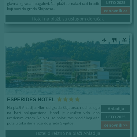
LETO 2025
glavna zgrada i bugalovi. Na plaži se nalazi taxi brodić
koji bozi do grada Skijatosa..
cenovnik >>
Hotel na plaži, sa uslugom doručak
airplanemode_active
restaurant
pool
ESPERIDES HOTEL
Na plaži Ahladija, 4km od grada Skijatosa, nudi uslugu
Ahladija
na bazi polupansiona. Hotel je okružen vrlo lepo
LETO 2025
uređenim vrtom. Na plaži se nalazi taxi brodić koji više
puta u toku dana vozi do grada Skĳatos..
cenovnik >>
Hotel direktno na plaži Ahladija