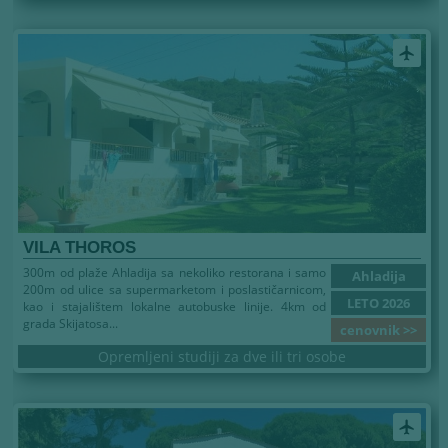
airplanemode_active
VILA THOROS
300m od plaže Ahladija sa nekoliko restorana i samo
Ahladija
200m od ulice sa supermarketom i poslastičarnicom,
LETO 2026
kao i stajalištem lokalne autobuske linije. 4km od
grada Skijatosa...
cenovnik >>
Opremljeni studiji za dve ili tri osobe
airplanemode_active