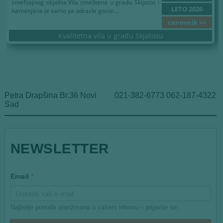
smeštajnog objekta.Vila smeštena u gradu Skijatos i
LETO 2026
namenjena je samo ya odrasle goste....
cenovnik >>
Kvalitetna vila u gradu Skjatosu
Petra Drapšina Br.36 Novi
021-382-6773 062-187-4322
Sad
NEWSLETTER
E
Email
*
m
a
i
l
Najbolje ponude aranžmana u vašem inboxu – prijavite se.
E
m