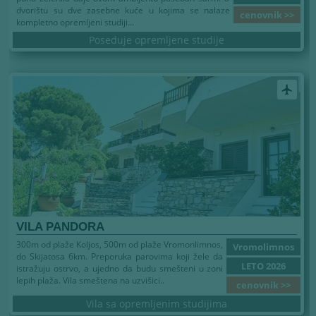
dvorištu su dve zasebne kuće u kojima se nalaze
cenovnik >>
kompletno opremljeni studiji...
Poseduje opremljene studije
airplanemode_active
VILA PANDORA
300m od plaže Koljos, 500m od plaže Vromonlimnos,
Vromolimnos
do Skijatosa 6km. Preporuka parovima koji žele da
LETO 2026
istražuju ostrvo, a ujedno da budu smešteni u zoni
lepih plaža. Vila smeštena na uzvišici..
cenovnik >>
Vila sa opremljenim studijima