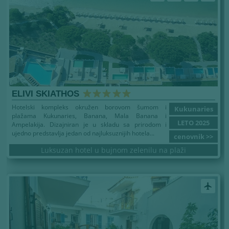
ELIVI SKIATHOS
Hotelski kompleks okružen borovom šumom i
Kukunaries
plažama Kukunaries, Banana, Mala Banana i
LETO 2025
Ampelakija. Dizajniran je u skladu sa prirodom i
ujedno predstavlja jedan od najluksuznijih hotela...
cenovnik >>
Luksuzan hotel u bujnom zelenilu na plaži
airplanemode_active