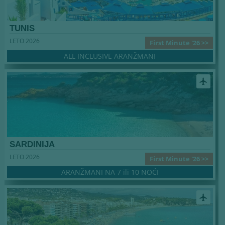
TUNIS
LETO 2026
First Minute '26 >>
ALL INCLUSIVE ARANŽMANI
airplanemode_active
SARDINIJA
LETO 2026
First Minute '26 >>
ARANŽMANI NA 7 ili 10 NOĆI
airplanemode_active