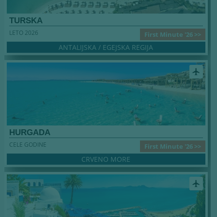
TURSKA
LETO 2026
First Minute '26 >>
ANTALIJSKA / EGEJSKA REGIJA
airplanemode_active
HURGADA
CELE GODINE
First Minute '26 >>
CRVENO MORE
airplanemode_active