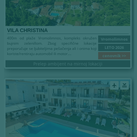
VILA CHRISTINA
400m od plaže Vromolimnos, kompleks okružen
Vromolimnos
bujnim zelenillom. Zbog specifične lokacije
LETO 2026
preporučuje se ljubiteljima pešačenja ali i onima koji
koriste/rentiraju automobil ili motor....
cenovnik >>
Prelep ambijent na mirnoj lokaciji
airplanemode_active
pool