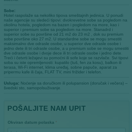
Sobe:
Hotel raspolaže sa nekoliko tipova smeštajnih jedinica. U ponudi
naše agencije su sledeći tipovi: dvokrevetne sobe sa pogledom na
okolinu hotela, pogledom na bazen i pogledom na more, kao i
superior i premium sobe sa pogledom na more. Stanadrd i
superior sobe su površine od 21 m2 do 23 m2 , dok su premium
sobe površine oko 27 m2. U standardne sobe se mogu smestiti
maksimalno dve odrasle osobe, u superior dve odrasle osobe i
jedno dete ili tri odrasle osobe, a u premium sobe se mogu smestiti
dve odrasle osobe i dvoje dece ili tri odrasle osobe i jedno dete.
Treći i četvrti ležajevi su pomoćni ili sofe koje se razvlače. Svi tipovi
soba su iste opremljenosti: kupatilo (tuš, fen za kosu), balkon ili
terasa, Wi-Fi internet, klima uređaj, sobne papuče, aparat za
pripermu kafe ili čaja, FLAT TV, mini frižider i telefon.
Usluga:
Noćenje sa doručkom ili polupansion (doručak i večera) –
švedski sto, samopolsuživanje.
POŠALJITE NAM UPIT
Okviran datum polaska
*