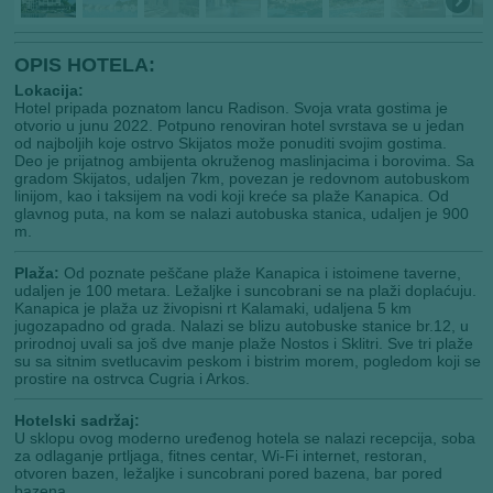
OPIS HOTELA:
Lokacija:
Hotel pripada poznatom lancu Radison. Svoja vrata gostima je
otvorio u junu 2022. Potpuno renoviran hotel svrstava se u jedan
od najboljih koje ostrvo Skijatos može ponuditi svojim gostima.
Deo je prijatnog ambijenta okruženog maslinjacima i borovima. Sa
gradom Skijatos, udaljen 7km, povezan je redovnom autobuskom
linijom, kao i taksijem na vodi koji kreće sa plaže Kanapica. Od
glavnog puta, na kom se nalazi autobuska stanica, udaljen je 900
m.
Plaža:
Od poznate peščane plaže Kanapica i istoimene taverne,
udaljen je 100 metara. Ležaljke i suncobrani se na plaži doplaćuju.
Kanapica je plaža uz živopisni rt Kalamaki, udaljena 5 km
jugozapadno od grada. Nalazi se blizu autobuske stanice br.12, u
prirodnoj uvali sa još dve manje plaže Nostos i Sklitri. Sve tri plaže
su sa sitnim svetlucavim peskom i bistrim morem, pogledom koji se
prostire na ostrvca Cugria i Arkos.
Hotelski sadržaj:
U sklopu ovog moderno uređenog hotela se nalazi recepcija, soba
za odlaganje prtljaga, fitnes centar, Wi-Fi internet, restoran,
otvoren bazen, ležaljke i suncobrani pored bazena, bar pored
bazena.