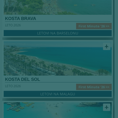
KOSTA BRAVA
LETO 2026
First Minute '26 >>
LETOVI NA BARSELONU
airplanemode_active
KOSTA DEL SOL
LETO 2026
First Minute '26 >>
LETOVI NA MALAGU
airplanemode_active