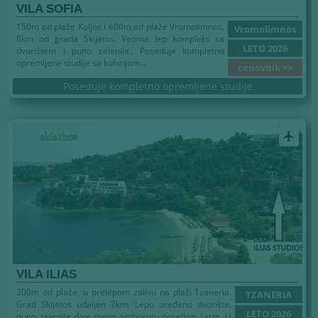
VILA SOFIA
150m od plaže Koljos i 600m od plaže Vromolimnos.
Vromolimnos
6km od grada Skijatos. Veoma lep kompleks sa
LETO 2026
dvorištem i puno zelenila.. Poseduje kompletno
opremljene studije sa kuhinjom...
cenovnik >>
Poseduje kompletno opremljene studije
airplanemode_active
VILA ILIAS
200m od plaže, u prelepom zalivu na plaži Tzaneria.
TZANERIA
Grad Skijatos udaljen 7km. Lepo uređeno dvorište,
LETO 2026
puno zelenila daje ovom ambijentu poseban šarm. U