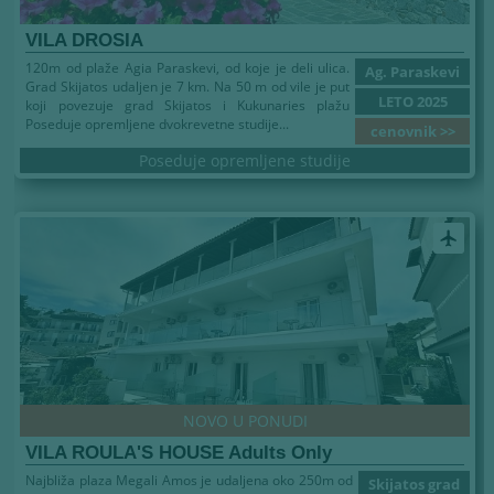
VILA DROSIA
120m od plaže Agia Paraskevi, od koje je deli ulica.
Ag. Paraskevi
Grad Skijatos udaljen je 7 km. Na 50 m od vile je put
LETO 2025
koji povezuje grad Skijatos i Kukunaries plažu
Poseduje opremljene dvokrevetne studije...
cenovnik >>
Poseduje opremljene studije
airplanemode_active
NOVO U PONUDI
VILA ROULA'S HOUSE Adults Only
Najbliža plaza Megali Amos je udaljena oko 250m od
Skijatos grad