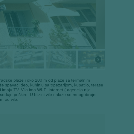
radske plaže i oko 200 m od plaže sa termalnim
drže spavaći deo, kuhinju sa trpezarijom, kupatilo, terase
imaju TV. Vila ima WI-FI internet ( agencija nije
seduje peškire. U blizini vile nalaze se mnogobrojni
m od vile.