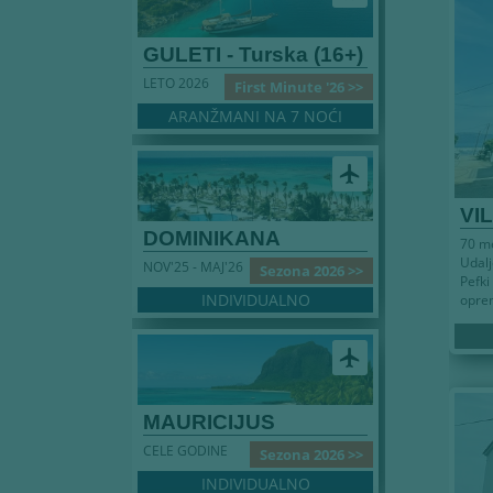
GULETI - Turska (16+)
LETO 2026
First Minute '26 >>
ARANŽMANI NA 7 NOĆI
airplanemode_active
VI
DOMINIKANA
70 me
Udal
NOV'25 - MAJ'26
Sezona 2026 >>
Pefki
INDIVIDUALNO
oprem
airplanemode_active
MAURICIJUS
CELE GODINE
Sezona 2026 >>
INDIVIDUALNO