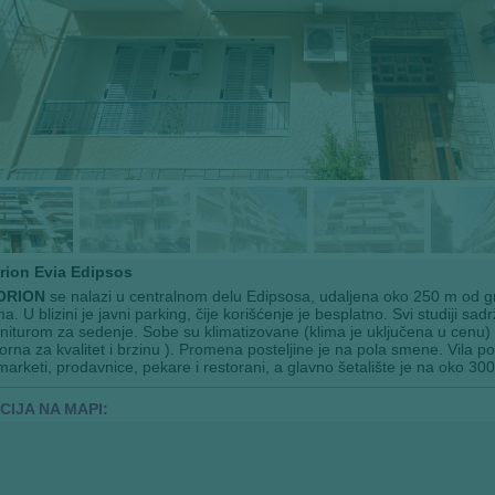
Orion Evia Edipsos
 ORION
se nalazi u centralnom delu Edipsosa, udaljena oko 250 m od g
ma. U blizini je javni parking, čije korišćenje je besplatno. Svi studiji sa
niturom za sedenje. Sobe su klimatizovane (klima je uključena u cenu) i 
rna za kvalitet i brzinu ). Promena posteljine je na pola smene. Vila po
arketi, prodavnice, pekare i restorani, a glavno šetalište je na oko 300
CIJA NA MAPI: