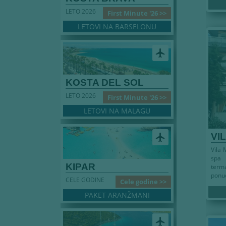
LETO 2026
First Minute '26 >>
LETOVI NA BARSELONU
airplanemode_active
KOSTA DEL SOL
LETO 2026
First Minute '26 >>
LETOVI NA MALAGU
VI
airplanemode_active
Vila
spa 
KIPAR
term
ponud
CELE GODINE
Cele godine >>
PAKET ARANŽMANI
airplanemode_active