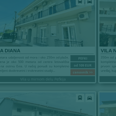
directions_bus
directions_car
LA DIANA
VILA 
tara udaljenosti od mora i oko 250m od plaže.
350m od p
PEFKI
jena je oko 500 metara od centra letovališta
kompletno 
od 109 EUR
 na ostrvu Evia. U našoj ponudi su kompletno
prvom spra
ljeni dvokrevetni i trokrevetni studiji...
uređaj, kup
cenovnik >>
Vila u mirnom delu Pefkija
directions_bus
directions_car