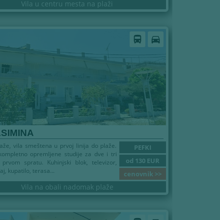
Vila u centru mesta na plaži
directions_bus
directions_car
ASIMINA
že, vila smeštena u prvoj linija do plaže.
PEFKI
ompletno opremljene studije za dve i tri
od 130 EUR
prvom spratu. Kuhinjski blok, televizor,
j, kupatilo, terasa...
cenovnik >>
Vila na obali nadomak plaže