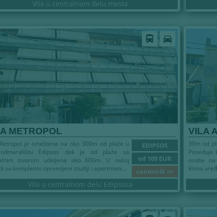
Vila u centralnom delu mesta
directions_bus
directions_car
LA METROPOL
VILA 
 Metropol je smeštena na oko 300m od plaže u
30m od pla
EDIPSOS
odmaralištu Edipsos dok je od plaže sa
Poseduje k
od 109 EUR
alnim izvorom udaljena oko 600m. U našoj
osobe na 
i su kompletno opremljeni studiji i apartmani...
klima uređa
cenovnik >>
Vila u centralnom delu Edipsosa