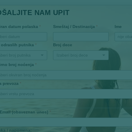
OŠALJITE NAM UPIT
iran datum polaska
*
Smeštaj / Destinacija
*
Ime
 odraslih putnika
*
Broj dece
aberi broj putnika
Izaberi broj dece
irno broj noćenja
*
aberi okviran broj noćenja
ta prevoza
*
aberi vrstu prevoza
 Email (obaveznan unos)
*
uka / napomena: