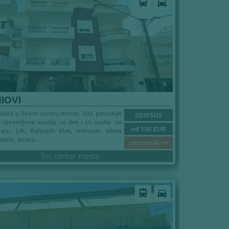
directions_bus
directions_car
NIOVI
laže u širem centru mesta. Vila poseduje
EDIPSOS
opremljene studije za dve i tri osobe na
od 130 EUR
tu. Lift. Kuhinjski blok, televizor, klima
atilo, terasa....
cenovnik >>
Širi centar mesta
directions_bus
directions_car