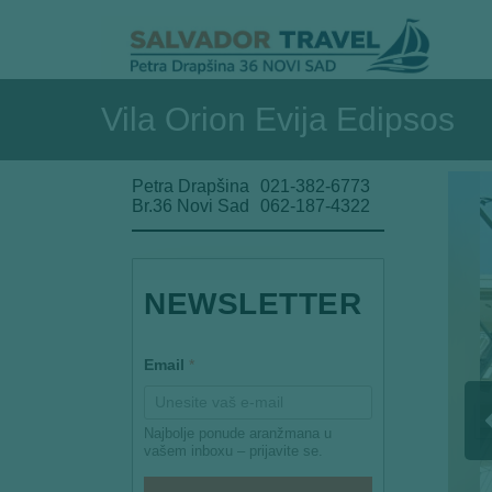
Vila Orion Evija Edipsos
Petra Drapšina
021-382-6773
Br.36 Novi Sad
062-187-4322
NEWSLETTER
E
Email
*
m
a
i
l
Najbolje ponude aranžmana u
E
vašem inboxu – prijavite se.
m
a