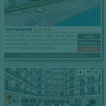
GHT MARITIM
Hotel iz GHT lanca hotela, nalazi se na idealnoj
Kalelja
lokaciji u Kalelji, preko puta same Garbi plaže i blizu
Polupansion
svetionika Kalelje. U neposrednoj blizini hotela se
nalazi centar grada (400 m), šetalište...
cenovnik >>
Hotel na sjsjnoj lokaciji preko puta plaže
airplanemode_active
restaurant
pool