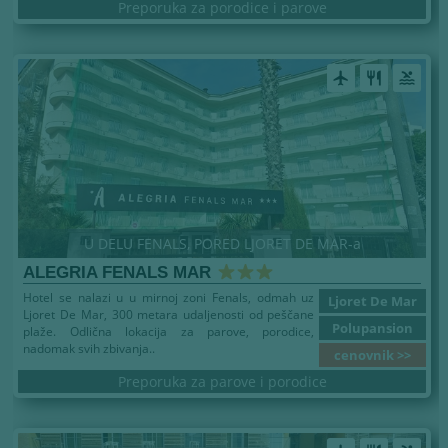
Preporuka za porodice i parove
airplanemode_active
restaurant
pool
U DELU FENALS, PORED LJORET DE MAR-a
ALEGRIA FENALS MAR
Hotel se nalazi u u mirnoj zoni Fenals, odmah uz
Ljoret De Mar
Ljoret De Mar, 300 metara udaljenosti od peščane
Polupansion
plaže. Odlična lokacija za parove, porodice,
nadomak svih zbivanja..
cenovnik >>
Preporuka za parove i porodice