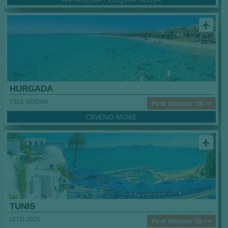
airplanemode_active
HURGADA
CELE GODINE
First Minute '26 >>
CRVENO MORE
airplanemode_active
TUNIS
LETO 2026
First Minute '26 >>