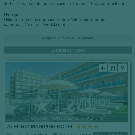
Jednokrevetna soba je isključivo za 1 osobu, 1 standardni ležaj.
Usluga:
Usluga na bazi polupansiona (doručak i večera na bazi
samoposluživanja – švedski sto).
Program Putovanja i napomene
Zvanični sajt hotela
airplanemode_active
restaurant
pool
ODLIČAN ODNOS CENE I KVALITETA
ALEGRIA MARIPINS HOTEL
50m od gradske plaže i 400 metara od centra