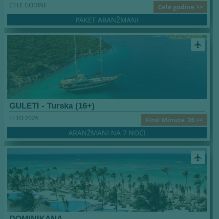
CELE GODINE
Cele godine >>
PAKET ARANŽMANI
airplanemode_active
GULETI - Turska (16+)
LETO 2026
First Minute '26 >>
ARANŽMANI NA 7 NOĆI
airplanemode_active
DOMINIKANA