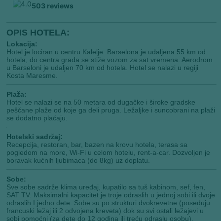
OPIS HOTELA:
Lokacija:
Hotel je lociran u centru Kalelje. Barselona je udaljena 55 km od
hotela, do centra grada se stiže vozom za sat vremena. Aerodrom
u Barseloni je udaljen 70 km od hotela. Hotel se nalazi u regiji
Kosta Maresme.
Plaža:
Hotel se nalazi se na 50 metara od dugačke i široke gradske
peščane plaže od koje ga deli pruga. Ležaljke i suncobrani na plaži
se dodatno plaćaju.
Hotelski sadržaj:
Recepcija, restoran, bar, bazen na krovu hotela, terasa sa
pogledom na more, Wi-Fi u celom hotelu, rent-a-car. Dozvoljen je
boravak kućnih ljubimaca (do 8kg) uz doplatu.
Sobe:
Sve sobe sadrže klima uređaj, kupatilo sa tuš kabinom, sef, fen,
SAT TV. Maksimalni kapacitet je troje odraslih u jednoj sobi ili dvoje
odraslih I jedno dete. Sobe su po strukturi dvokrevetne (poseduju
francuski ležaj ili 2 odvojena kreveta) dok su svi ostali ležajevi u
sobi pomoćni (za dete do 12 godina ili treću odraslu osobu).