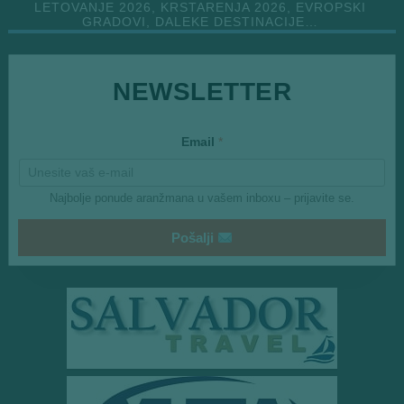
LETOVANJE 2026, KRSTARENJA 2026, EVROPSKI
GRADOVI, DALEKE DESTINACIJE…
E
NEWSLETTER
m
a
i
l
Email
*
Najbolje ponude aranžmana u vašem inboxu – prijavite se.
Pošalji