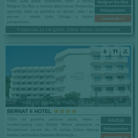
Preko puta plaže. Kvalitetan hotel u mestu
Malgrat De Mar
Malgrat De Mar, u mirnom delu mesta. Preporuka
Polupansion
agencije, kako za porodice sa decom, tako i za
parove i mlade ljude. Usluga u hotelu
cenovnik >>
polupansion...
Preporuka za sve goste, dobar odnos cena/kvalitet
airplanemode_active
restaurant
pool
150m OD PLAŽE - KALELJA
BERNAT II HOTEL
150m od gradske peščane plaže, nalazi u
KALELJA
rezidencijalnoj zoni Kalelje. Mesto povezano sa
Polupansion
Barselonom vozom oko 1h vožnje...Dobra lokacija
hotela i šarmantna španska destinacija...
cenovnik >>