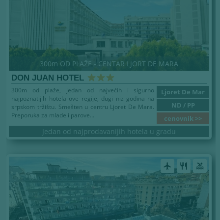
300m OD PLAŽE - CENTAR LJORT DE MARA
DON JUAN HOTEL
300m od plaže, jedan od najvećih i sigurno
Ljoret De Mar
najpoznatijih hotela ove regije, dugi niz godina na
ND / PP
srpskom tržištu. Smešten u centru Ljoret De Mara.
Preporuka za mlade i parove...
cenovnik >>
Jedan od najprodavanijih hotela u gradu
airplanemode_active
restaurant
pool