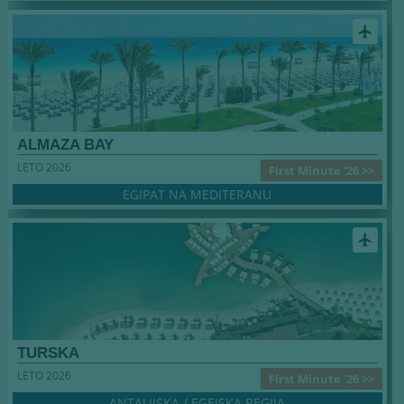
airplanemode_active
ALMAZA BAY
LETO 2026
First Minute '26 >>
EGIPAT NA MEDITERANU
airplanemode_active
TURSKA
LETO 2026
First Minute '26 >>
ANTALIJSKA / EGEJSKA REGIJA