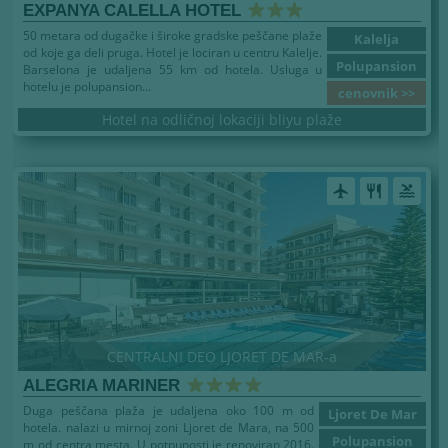
EXPANYA CALELLA HOTEL
50 metara od dugačke i široke gradske peščane plaže
Kalelja
od koje ga deli pruga. Hotel je lociran u centru Kalelje.
Polupansion
Barselona je udaljena 55 km od hotela. Usluga u
hotelu je polupansion...
cenovnik >>
Hotel na odličnoj lokaciji bliyu plaže
airplanemode_active
restaurant
pool
CENTRALNI DEO LJORET DE MAR-a
ALEGRIA MARINER
Duga peščana plaža je udaljena oko 100 m od
Ljoret De Mar
hotela. nalazi u mirnoj zoni Ljoret de Mara, na 500
Polupansion
m od centra mesta. U potpunosti je renoviran 2016.