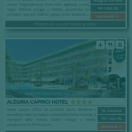
Malgrat De Mar
mesta. Najprodavaniji hotel naše agencija u ovoj
PP / ALL IN
regiji. Odlična usluga u hotelu, preporuka za
porodice i parove. Odličan odnoc cene i kvaliteta...
cenovnik >>
Preporuka za sve tipove gostiju
airplanemode_active
restaurant
pool
KVALITETAN HOTEL NA DOBROJ LOKACIJI
ALEGRIA CAPRICI HOTEL
Hotel udaljen 200m od peščane plaže, Moderan i
St. Suzana
porodičan hotel se nalazi u letovalištu Santa Suzana, u
PP / ALL IN
mirnijem delu mesta. Dobra usluga u hotelu
polupansion ili All Inclusive...
cenovnik >>