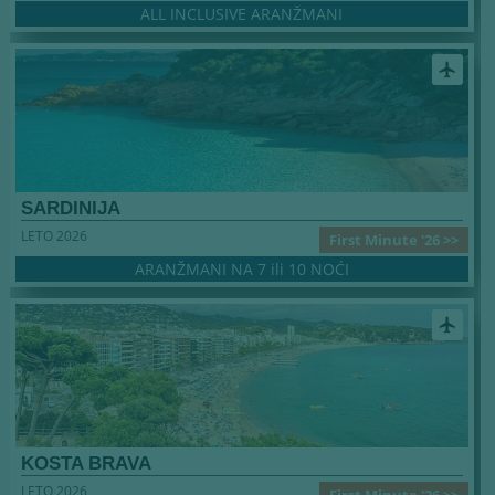
ALL INCLUSIVE ARANŽMANI
airplanemode_active
SARDINIJA
LETO 2026
First Minute '26 >>
ARANŽMANI NA 7 ili 10 NOĆI
airplanemode_active
KOSTA BRAVA
LETO 2026
First Minute '26 >>