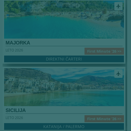
airplanemode_active
MAJORKA
LETO 2026
First Minute '26 >>
DIREKTNI ČARTERI
airplanemode_active
SICILIJA
LETO 2026
First Minute '26 >>
KATANIJA / PALERMO