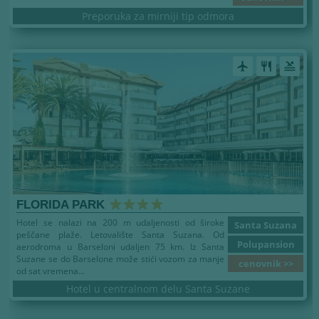
Preporuka za mirniji tip odmora
airplanemode_active
restaurant
pool
FLORIDA PARK
Hotel se nalazi na 200 m udaljenosti od široke
Santa Suzana
peščane plaže. Letovalište Santa Suzana. Od
Polupansion
aerodroma u Barseloni udaljen 75 km. Iz Santa
Suzane se do Barselone može stići vozom za manje
cenovnik >>
od sat vremena...
Hotel u centralnom delu Santa Suzane