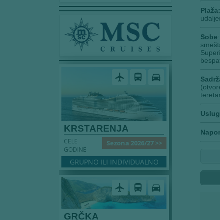
Plaža
udalje
Sobe
smešta
Superi
bespat
airplanemode_active
directions_bus
directions_car
Sadrž
(otvor
tereta
Uslug
KRSTARENJA
Napo
CELE
Sezona 2026/27 >>
GODINE
GRUPNO ILI INDIVIDUALNO
airplanemode_active
directions_bus
directions_car
GRČKA