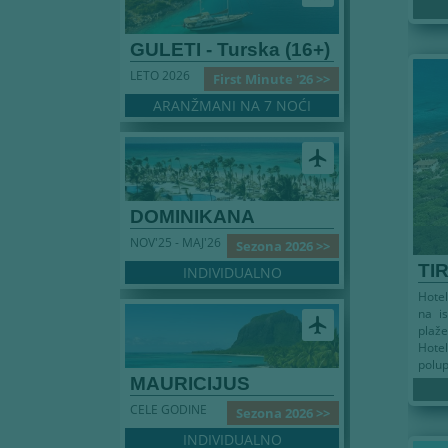
GULETI - Turska (16+)
LETO 2026
First Minute '26 >>
ARANŽMANI NA 7 NOĆI
airplanemode_active
DOMINIKANA
NOV'25 - MAJ'26
Sezona 2026 >>
TI
INDIVIDUALNO
Hotel
na is
airplanemode_active
plaže
Hote
polup
MAURICIJUS
CELE GODINE
Sezona 2026 >>
INDIVIDUALNO