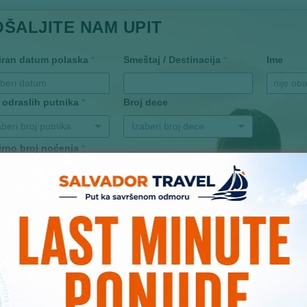
OŠALJITE NAM UPIT
iran datum polaska
*
Smeštaj / Destinacija
*
Ime
 odraslih putnika
*
Broj dece
aberi broj putnika
Izaberi broj dece
irno broj noćenja
*
aberi okviran broj noćenja
ta prevoza
*
aberi vrstu prevoza
 Email (obaveznan unos)
*
uka / napomena: