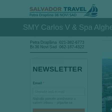
SMY Carlos V & Spa Algher
Petra Drapšina
021-382-6773
Br.36 Novi Sad
062-187-4322
NEWSLETTER
E
Email
*
m
a
i
l
Najbolje ponude aranžmana u
E
vašem inboxu – prijavite se.
m
a