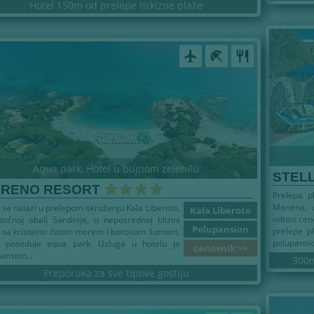
Hotel 150m od prelepe tirkizne plaže
airplanemode_active
beach_access
restaurant
Aqua park, Hotel u bujnom zelenilu
STEL
RRENO RESORT
Prelepa p
Manena, u
 se nalazi u prelepom okruženju Kala Liberoto,
Kala Liberoto
odnos cene
točnoj obali Sardinije, u neposrednoj blizini
Polupansion
prelepe p
 sa kristalno čistim morem i borovom šumom.
polupansio
l poseduje aqua park. Usluga u hotelu je
cenovnik >>
ansion...
300m
Preporuka za sve tipove gostiju