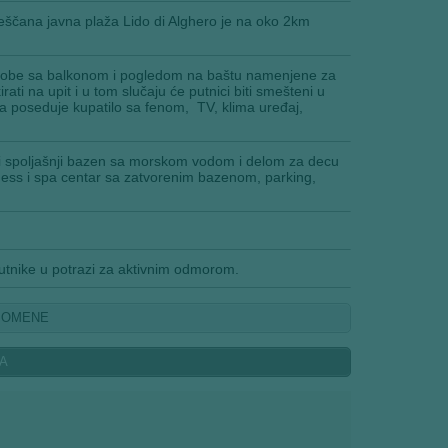
eščana javna plaža Lido di Alghero je na oko 2km
e sobe sa balkonom i pogledom na baštu namenjene za
i na upit i u tom slučaju će putnici biti smešteni u
 poseduje kupatilo sa fenom, TV, klima uređaj,
ki spoljašnji bazen sa morskom vodom i delom za decu
lness i spa centar sa zatvorenim bazenom, parking,
utnike u potrazi za aktivnim odmorom.
POMENE
LA