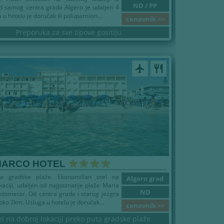
ND / PP
od samog centra grada Algero je udaljen 4
u hotelu je doručak ili polupansion...
cenovnik >>
Preporuka za sve tipove gositiju
airplanemode_active
restaurant
MARCO HOTEL
ta gradske plaže. Ekonomičan otel na
Algero grad
okaciji, udaljen od najpoznatije plaže Maria
ND
kilometar. Od centra grada i starog jezgra
 oko 2km. Usluga u hotelu je doručak...
cenovnik >>
l na dobroj lokaciji preko puta gradske plaže