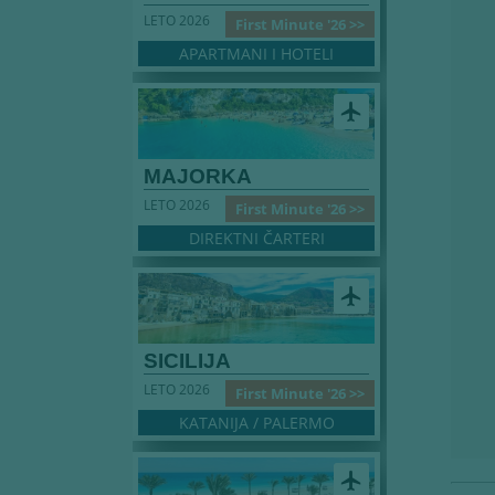
LETO 2026
First Minute '26 >>
APARTMANI I HOTELI
airplanemode_active
MAJORKA
LETO 2026
First Minute '26 >>
DIREKTNI ČARTERI
airplanemode_active
SICILIJA
LETO 2026
First Minute '26 >>
KATANIJA / PALERMO
airplanemode_active