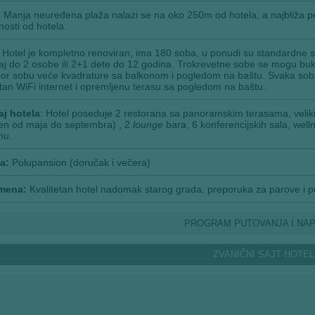
:
Manja neuređena plaža nalazi se na oko 250m od hotela, a najbliža p
nosti od hotela.
: Hotel je kompletno renoviran, ima 180 soba, u ponudi su standardn
j do 2 osobe ili 2+1 dete do 12 godina. Trokrevetne sobe se mogu bukirat
or sobu veće kvadrature sa balkonom i pogledom na baštu. Svaka soba
an WiFi internet i opremljenu terasu sa pogledom na baštu.
aj hotela
: Hotel poseduje 2 restorana sa panoramskim terasama, veli
en od maja do septembra) , 2
lounge
bara, 6 konferencijskih sala, wel
nu.
a:
Polupansion (doručak i večera)
mena:
Kvalitetan hotel nadomak starog grada, preporuka za parove i p
PROGRAM PUTOVANJA I NA
ZVANIČNI SAJT HOTE