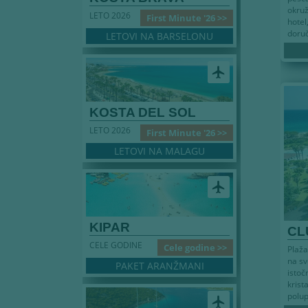
okru
LETO 2026
First Minute '26 >>
hotel
doruč
LETOVI NA BARSELONU
airplanemode_active
KOSTA DEL SOL
LETO 2026
First Minute '26 >>
LETOVI NA MALAGU
airplanemode_active
KIPAR
CL
CELE GODINE
Cele godine >>
Plaža
na sv
PAKET ARANŽMANI
istoč
kri
polup
airplanemode_active