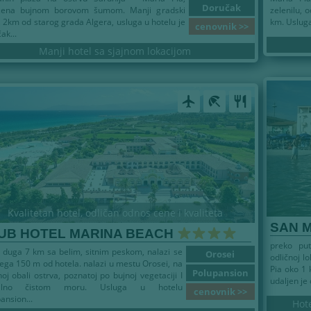
Doručak
žena bujnom borovom šumom. Manji gradski
zelenilu, 
, 2km od starog grada Algera, usluga u hotelu je
km. Usluga 
cenovnik >>
ak...
Manji hotel sa sjajnom lokacijom
airplanemode_active
beach_access
restaurant
Kvalitetan hotel, odličan odnos cene i kvaliteta
SAN 
UB HOTEL MARINA BEACH
preko pu
 duga 7 km sa belim, sitnim peskom, nalazi se
Orosei
odličnoj l
ega 150 m od hotela. nalazi u mestu Orosei, na
Pia oko 1 
Polupansion
noj obali ostrva, poznatoj po bujnoj vegetaciji I
udaljen je
stalno čistom moru. Usluga u hotelu
cenovnik >>
ansion...
Hote