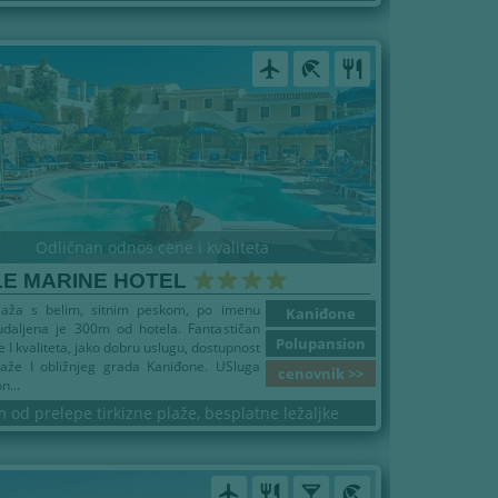
airplanemode_active
beach_access
restaurant
Odličnan odnos cene i kvaliteta
LE MARINE HOTEL
laža s belim, sitnim peskom, po imenu
Kaniđone
daljena je 300m od hotela. Fantastičan
Polupansion
 I kvaliteta, jako dobru uslugu, dostupnost
laže I obližnjeg grada Kaniđone. USluga
cenovnik >>
n...
 od prelepe tirkizne plaže, besplatne ležaljke
airplanemode_active
restaurant
local_bar
beach_access