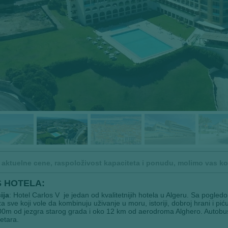
 aktuelne cene, raspoloživost kapaciteta i ponudu, molimo vas kont
S HOTELA:
ija
: Hotel Carlos V je jedan od kvalitetnijih hotela u Algeru. Sa pogled
za sve koji vole da kombinuju uživanje u moru, istoriji, dobroj hrani i 
0m od jezgra starog grada i oko 12 km od aerodroma Alghero. Autobus
etara.