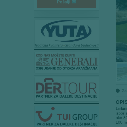
i
Pošalji
l
E
m
a
i
l
🅘
Za
OPI
Lokac
izbor 
oko 80
100 m