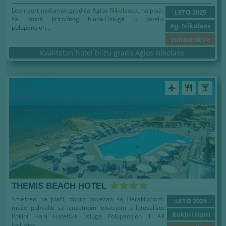
Lep rizort nadomak gradića Agios Nikolaosa, na plaži
LETO 2025
sa dosta prirodnog hlada.Usluga u hotelu
Ag. Nikolaos
polupansion...
cenovnik >>
Kvalitetan hotel blizu grada Agios Nikolaos
airplanemode_active
restaurant
local_bar
THEMIS BEACH HOTEL
Smešten na plaži, dobro povezan sa Heraklionom.
LETO 2025
može pohvaliti sa izuzetnom lokacijom u letovalištu
Kokini Hani
Kokini Hani Hotelska usluga Polupansion ili All
Inclusive...