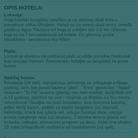
OPIS HOTELA:
Lokacija:
Ovaj hotelski kompleks smešten je na istočnoj obali Krita u
prirodnom zalivu Mirabelo. Nalazi se na samoj obali mora, između
gradova Agios Nikolaos od koga je udeljen oko 3,5 km i Elunde
koja se na 7 km udaljenosti od hotela. Do glavnog grada
Herakliona i aerodroma ima 65km.
Plaža:
Lociran je direktno na peščanoj plaži uz obilje prirodne hladovine
koju pruzaju četinari. Suncobrani i ležaljke su besplatni za goste
hotela.
Sadržaj hotela:
Recepcija (24 sati), menjačnica, prostorija za odlaganje prtljaga,
parking, wi-fi, bar pored bazena “plori” , ”Eros” glavni bar, ”Agapi”
restoran i “To Fili” taverna (plaćaju se) mini market, dečiji klub (od
4-12 godina), sportovi na vodi i ronjenje uz doplatu na licu mesta,
suncobrane i lezaljke na palzi besplatno, dva otvorena bazena,
jedan dečiji bazen, peškiri za bazen besplatno (uz depozit),
kafeterija, snack bar (plaća se), usluga čuvanja dece, usluga
pranja i peglanja veša (uz doplatu), 2 teniska terena (plaća se),
košarka, odbojka, animacioni program za decu. Hotel ima ukupno
18 soba prilagođenih osobama sa invaliditetom (na upit).