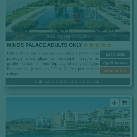
ADULTS ONLY HOTEL
MINOS PALACE ADULTS ONLY
Odličan hotel namenjen samo za odrasle (16+), Hotel
LETO 2025
poseduje svoju plažu sa besplatnim ležaljkama,
Ag. Nikolaos
građen kaskadno i nudi lep pogled na grad Agios
Nikolaos koji je udaljen 2,5km. Odlična polupansion
cenovnik >>
usluga...
Luksuzan hotel samo za odrasle
airplanemode_active
restaurant