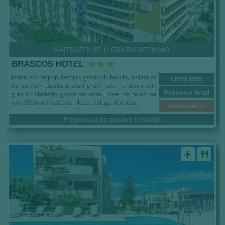
NAJTRAŽENIJE, U GRADU RETIMNO
BRASCOS HOTEL
Jedan od najpopularnijih gradskih hotela, nalazi se
LETO 2025
na samom ulasku u stari grad, kao i u blizini svih
Retimno Grad
glavnih obeležja grada Retimna. Hotel se nalazi na
oko 850m od peščane plaže. Usluga doručak...
cenovnik >>
Preporuka za parove i mlade
airplanemode_active
restaurant