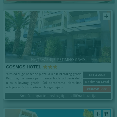
airplanemode_active
NAJTRAŽENIJE, RETIMNO GRAD
COSMOS HOTEL
90m od duge peščane plaže, a u blizini starog grada
LETO 2025
Retimna, na samo par minuta hoda od centralnih
Retimno Grad
ulica slikovitog grada. Od aerodroma Heraklion
udaljen je 79 kilometara. Usluga najam...
cenovnik >>
Smeštaj apartmanskog tipa, odlična lokacija
airplanemode_active
restaurant