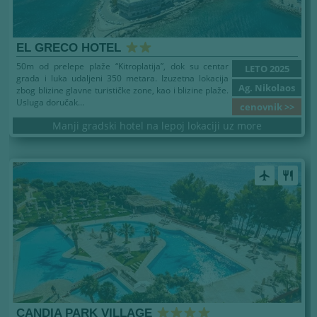
EL GRECO HOTEL
50m od prelepe plaže “Kitroplatija”, dok su centar
LETO 2025
grada i luka udaljeni 350 metara. Izuzetna lokacija
Ag. Nikolaos
zbog blizine glavne turističke zone, kao i blizine plaže.
Usluga doručak...
cenovnik >>
Manji gradski hotel na lepoj lokaciji uz more
airplanemode_active
restaurant
CANDIA PARK VILLAGE