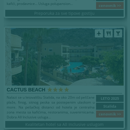
kafići, prodavnice... Usluga polupansion...
cenovnik >>
Preporuka za sve tipove gostiju
airplanemode_active
restaurant
local_bar
CACTUS BEACH
Nalazi se u letovalištu Stalida, na oko 20m od peščane
LETO 2025
plaže, finog, sitnog peska sa postepenim ulaskom u
Stalida
more. Na pešačkoj distanci od hotela je centralna
zona mesta sa kafićima, restoranima, suvenirnicama.
cenovnik >>
Dobra All Inclusive usluga...
Kvalitetan hotel sa All Inclusive uslugom