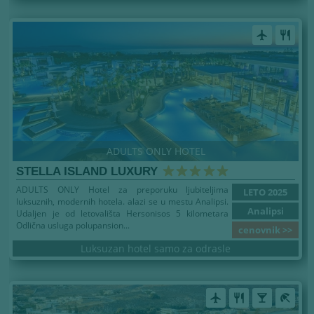
airplanemode_active
restaurant
ADULTS ONLY HOTEL
STELLA ISLAND LUXURY
ADULTS ONLY Hotel za preporuku ljubiteljima
LETO 2025
luksuznih, modernih hotela. alazi se u mestu Analipsi.
Analipsi
Udaljen je od letovališta Hersonisos 5 kilometara
Odlična usluga polupansion...
cenovnik >>
Luksuzan hotel samo za odrasle
airplanemode_active
restaurant
local_bar
beach_access