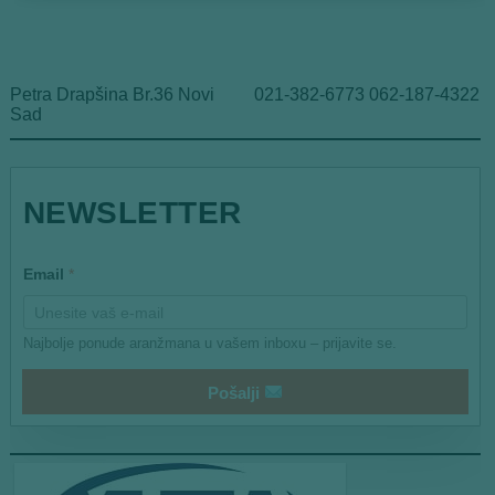
Petra Drapšina Br.36 Novi
021-382-6773 062-187-4322
Sad
NEWSLETTER
E
Email
*
m
a
i
l
Najbolje ponude aranžmana u vašem inboxu – prijavite se.
*
E
m
Pošalji
a
i
l