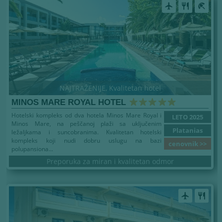
airplanemode_active
restaurant
beach_access
NAJTRAŽENIJE, Kvalitetan hotel
MINOS MARE ROYAL HOTEL
Hotelski kompleks od dva hotela Minos Mare Royal i
LETO 2025
Minos Mare, na peščanoj plaži sa uključenim
Platanias
ležaljkama i suncobranima. Kvalitetan hotelski
kompleks koji nudi dobru uslugu na bazi
cenovnik >>
polupansiona...
Preporuka za miran i kvalitetan odmor
airplanemode_active
restaurant