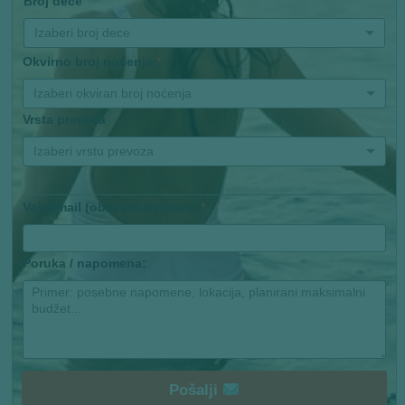
Broj dece
Izaberi broj dece
Okvirno broj noćenja
*
Izaberi okviran broj noćenja
Vrsta prevoza
*
Izaberi vrstu prevoza
Vaš Email (obaveznan unos)
*
Poruka / napomena:
Pošalji