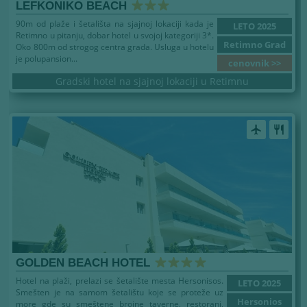
LEFKONIKO BEACH
90m od plaže i šetališta na sjajnoj lokaciji kada je
LETO 2025
Retimno u pitanju, dobar hotel u svojoj kategoriji 3*.
Retimno Grad
Oko 800m od strogog centra grada. Usluga u hotelu
je polupansion...
cenovnik >>
Gradski hotel na sjajnoj lokaciji u Retimnu
airplanemode_active
restaurant
GOLDEN BEACH HOTEL
Hotel na plaži, prelazi se šetalište mesta Hersonisos.
LETO 2025
Smešten je na samom šetalištu koje se proteže uz
Hersonios
more gde su smeštene brojne taverne, restorani,