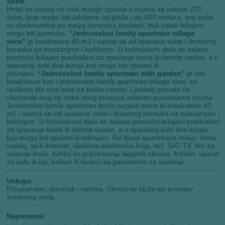
Sobe:
Hotel se sastoji od više manjih zgrada u kojima se nalaze 222
sobe, koje mogu biti udaljene od plaže i do 400 metara, sve sobe
su dvokrevetne po svojoj osnovnoj strukturi, dok ostali ležajevi
mogu biti pomoćni.
“Jednosobni family apartman village
view”
je kvadrature 40 m2 i sastoji se od spavaće sobe i dnevnog
boravka sa trpezarijom i kuhinjom. U kuhinjskom delu se nalaze
pomoćni ležajevi predviđeni za spavanje treće ili četvrte osobe, a u
spavaćoj sobi dva lezaja koji mogu biti spojeni ili
odvojeni.
“Jednosobni family apartman with garden”
je iste
kvadrature kao i jednosobni family apartman village view, sa
razlikom što ima izlaz na bašte rizorta. Ljubitelji prirode će
obozavati ovaj tip sobe zbog pristupa zelenim povrsinama rizorta.
Jednosobni family apartman bočni pogled more je kvadrature 40
m2 i sastoji se od spavaće sobe i dnevnog boravka sa trpezarijom i
kuhinjom. U kuhinjskom delu se nalaze pomoćni ležajevi predviđeni
za spavanje treće ili četvrte osobe, a u spavaćoj sobi dva lezaja
koji mogu biti spojeni ili odvojeni. Svi tipovi apartmana imaju: klima
uređaj, wi-fi internet, direktna telefonska linija, sef, SAT-TV, fen za
sušenje kose, kuhinj za pripremanje laganih obroka, frižider, aparat
za kafu ili čaj, balkon ili terasu sa garniturom za sedenje.
Usluga:
Polupansion, doručak i večera. Obroci se služe po principu
švedskog stola.
Napomena: