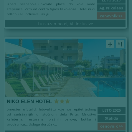
iznad peščano-šljunkovite plaže do koje vode
Ag. Nikolaos
stepenice. 2km od centra Agios Nikolaosa. Hotel nudi
odličnu All Inclusive uslugu...
cenovnik >>
Luksuzan hotel, All Inclusive
airplanemode_active
restaurant
NIKO-ELEN HOTEL
Smešten u Stalidi, letovalištu koje nosi epitet jednog
LETO 2025
od sadržajnijih u istočnom delu Krita. Mnoštvo
Stalida
kafeterija, restorana, plažnih barova, butika i
prodavnica... Usluga doručak...
cenovnik >>