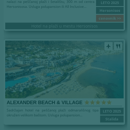
nalazi na peščanoj plaži i šetalištu, 300 m od centra
LETO 2025
Hersonisosa. Usluga polupansion ili All Inclusive...
Hersonisos
cenovnik >>
Hotel na plaži u mestu Hersonisos
airplanemode_active
restaurant
ALEXANDER BEACH & VILLAGE
Sadržajan hotel na peščanoj plaži odmarališnog tipa
LETO 2025
okružen velikom baštom. Usluga polupansion...
Stalida