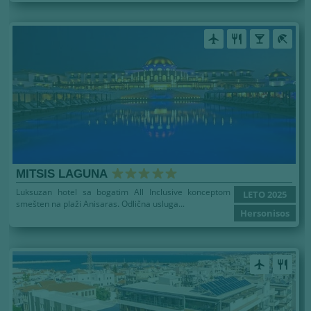
airplanemode_active
restaurant
local_bar
beach_access
MITSIS LAGUNA
Luksuzan hotel sa bogatim All Inclusive konceptom
LETO 2025
smešten na plaži Anisaras. Odlična usluga...
Hersonisos
airplanemode_active
restaurant