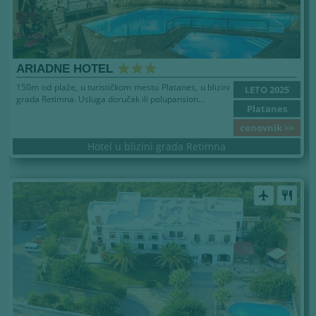
ARIADNE HOTEL
150m od plaže, u turističkom mestu Platanes, u blizini
LETO 2025
grada Retimna. Usluga doručak ili polupansion...
Platanes
cenovnik >>
Hotel u blizini grada Retimna
airplanemode_active
restaurant