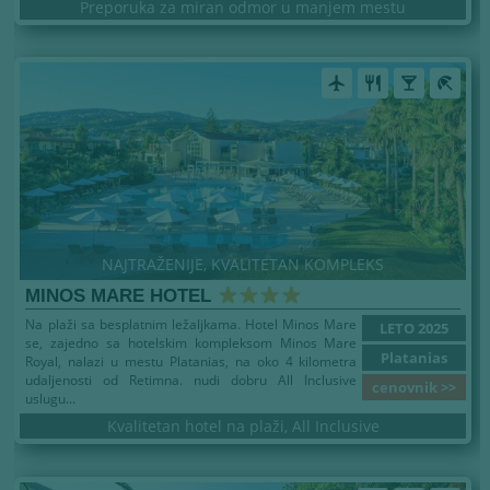
Preporuka za miran odmor u manjem mestu
airplanemode_active
restaurant
local_bar
beach_access
NAJTRAŽENIJE, KVALITETAN KOMPLEKS
MINOS MARE HOTEL
Na plaži sa besplatnim ležaljkama. Hotel Minos Mare
LETO 2025
se, zajedno sa hotelskim kompleksom Minos Mare
Platanias
Royal, nalazi u mestu Platanias, na oko 4 kilometra
udaljenosti od Retimna. nudi dobru All Inclusive
cenovnik >>
uslugu...
Kvalitetan hotel na plaži, All Inclusive