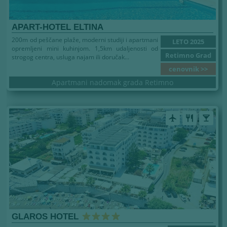
APART-HOTEL ELTINA
200m od peščane plaže, moderni studiji i apartmani
LETO 2025
opremljeni mini kuhinjom. 1,5km udaljenosti od
Retimno Grad
strogog centra, usluga najam ili doručak...
cenovnik >>
Apartmani nadomak grada Retimno
airplanemode_active
restaurant
local_bar
GLAROS HOTEL