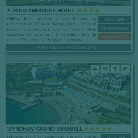
NAJTRAŽENIJE, U CENTRU RETIMNA
ATRIUM AMBIANCE HOTEL
Odličan hotel, smešten u srcu Retimna, na
LETO 2025
udaljenosti od 900m od starog grada i 180m od
Retimno Grad
peščane gradske plaže koja nosi oznaku plava
zastavica. Od aerodroma u Heraklionu hotel je
cenovnik >>
udaljen 79 kilometara. Usluga polupansion...
Preporuka za sve tipove gostiju
airplanemode_active
restaurant
local_bar
beach_access
WYNDHAM GRAND MIRABELL
Luksuzan hotel sa kvalitetnom uslugom smešten
LETO 2025