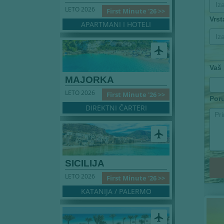
Iz
LETO 2026
First Minute '26 >>
Vrs
APARTMANI I HOTELI
Iz
airplanemode_active
Vaš
MAJORKA
LETO 2026
First Minute '26 >>
Por
DIREKTNI ČARTERI
airplanemode_active
SICILIJA
LETO 2026
First Minute '26 >>
KATANIJA / PALERMO
airplanemode_active