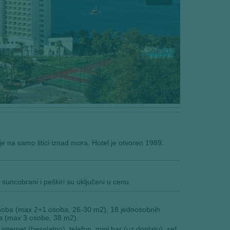
e na samo litici iznad mora. Hotel je otvoren 1989.
 suncobrani i peškiri su uključeni u cenu.
e soba (max 2+1 osoba, 26-30 m2), 18 jednosobnih
a (max 3 osobe, 38 m2).
internet (besplatno), telefon, mini bar (uz doplatu), sef