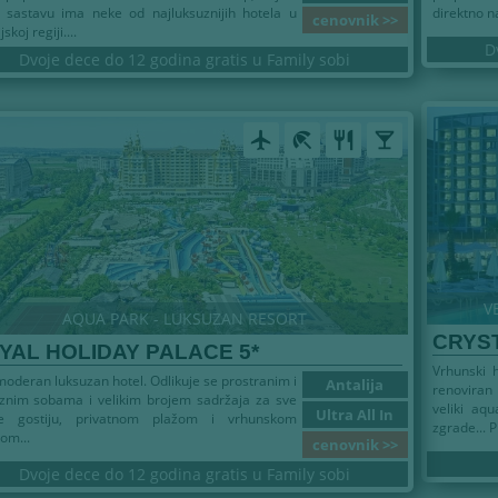
 sastavu ima neke od najluksuznijih hotela u
direktno na
cenovnik >>
jskoj regiji....
D
Dvoje dece do 12 godina gratis u Family sobi
airplanemode_active
beach_access
restaurant
local_bar
V
AQUA PARK - LUKSUZAN RESORT
CRYST
YAL HOLIDAY PALACE 5*
Vrhunski 
oderan luksuzan hotel. Odlikuje se prostranim i
Antalija
renoviran
znim sobama i velikim brojem sadržaja za sve
veliki aq
Ultra All In
ve gostiju, privatnom plažom i vrhunskom
zgrade... 
om...
cenovnik >>
Dvoje dece do 12 godina gratis u Family sobi