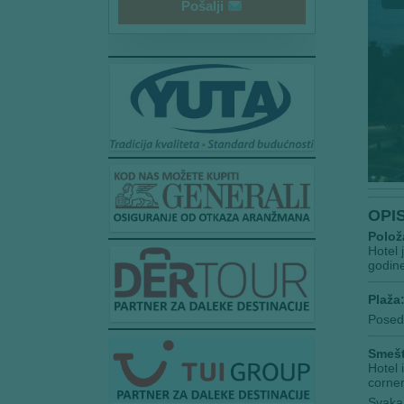
i
Pošalji
l
*
OPI
Polož
Hotel 
godine
Plaža
Posedu
Smešt
Hotel 
corner
Svaka 