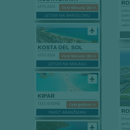
RO
LETO 2026
First Minute '26 >>
Luks
LETOVI NA BARSELONU
sadr
Hotel
odlič
airplanemode_active
KOSTA DEL SOL
LETO 2026
First Minute '26 >>
LETOVI NA MALAGU
airplanemode_active
KIPAR
CELE GODINE
Cele godine >>
RO
PAKET ARANŽMANI
Vrhun
parko
airplanemode_active
Hotel