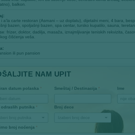
atno), balkon.
aj:
 i a’la carte restoran (Asmani – uz doplatu), dijetalni meni, 4 bara, bes
šnji bazen, spoljašnji bazen, spa centar, tursko kupatilo, sauna, teretan
se: frizer, doktor, dadilja, masaža, iznajmljivanje teniskih rekvizita, časo
kog čišćenja veša.
a:
nsion ili pun pansion
OŠALJITE NAM UPIT
iran datum polaska
*
Smeštaj / Destinacija
*
Ime
 odraslih putnika
*
Broj dece
aberi broj putnika
Izaberi broj dece
irno broj noćenja
*