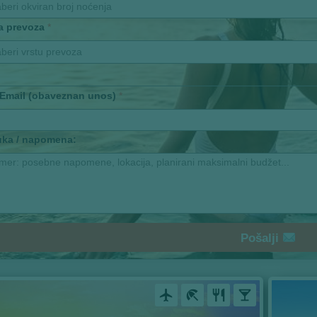
aberi okviran broj noćenja
ta prevoza
*
aberi vrstu prevoza
 Email (obaveznan unos)
*
uka / napomena:
Pošalji
airplanemode_active
beach_access
restaurant
local_bar