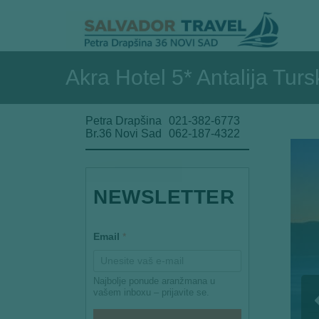
Akra Hotel 5* Antalija Turs
Petra Drapšina
021-382-6773
Br.36 Novi Sad
062-187-4322
NEWSLETTER
E
Email
*
m
a
i
l
Najbolje ponude aranžmana u
E
vašem inboxu – prijavite se.
m
a