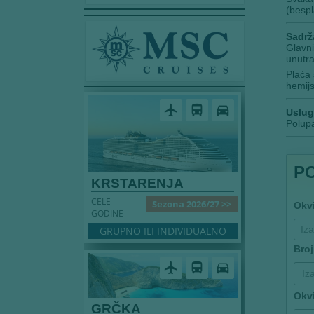
(bespl
Sadrž
Glavni
unutra
Plaća 
hemijs
airplanemode_active
directions_bus
directions_car
Uslug
Polupa
P
KRSTARENJA
CELE
Sezona 2026/27 >>
Okv
GODINE
GRUPNO ILI INDIVIDUALNO
Broj
airplanemode_active
directions_bus
directions_car
Iz
Okv
GRČKA