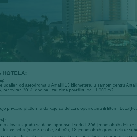
S HOTELA:
aj:
je udaljen od aerodroma u Antaliji 15 kilometara, u samom centru Antalij
, renoviran 2014. godine i zauzima površinu od 11.000 m2.
:
je privatnu platformu do koje se dolazi stepenicama ili liftom. Ležaljke,
aj:
ima glavnu zgradu sa deset spratova i sadrži: 396 jednosobnih delux
 deluxe soba (max 3 osobe, 34 m2), 18 jednosobnih grand deluxe sob
soba ima: kupatilo, fen za sušenje kose, centralni klima uređaj, bežični 