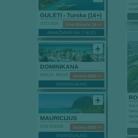
svom
antali
GULETI - Turska (16+)
LETO 2026
First Minute '26 >>
ARANŽMANI NA 7 NOĆI
airplanemode_active
DOMINIKANA
NOV'25 - MAJ'26
Sezona 2026 >>
INDIVIDUALNO
RO
airplanemode_active
Nov m
luksu
tipo
MAURICIJUS
uslug
CELE GODINE
Sezona 2026 >>
INDIVIDUALNO