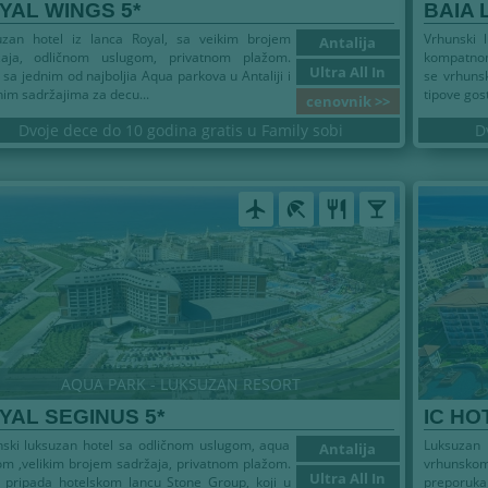
YAL WINGS 5*
BAIA 
uzan hotel iz lanca Royal, sa veikim brojem
Vrhunski 
Antalija
žaja, odličnom uslugom, privatnom plažom.
kompatnom
Ultra All In
 sa jednim od najboljia Aqua parkova u Antaliji i
se vrhuns
nim sadržajima za decu...
tipove gosti
cenovnik >>
Dvoje dece do 10 godina gratis u Family sobi
D
airplanemode_active
beach_access
restaurant
local_bar
AQUA PARK - LUKSUZAN RESORT
YAL SEGINUS 5*
IC HO
ski luksuzan hotel sa odličnom uslugom, aqua
Luksuzan
Antalija
m ,velikim brojem sadržaja, privatnom plažom.
vrhunskom
Ultra All In
 pripada hotelskom lancu Stone Group, koji u
preporuk