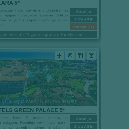
LARA 5*
luksuzan hotel, savremeno dizajniran sa
Antalija
 regijom i prostranim sobama. Odlikuje
Ultra All In
kom uslugom i preporučujemo ga za sve
ju....
cenovnik >>
voje dece do 13 godina gratis u Family sobi
airplanemode_active
beach_access
restaurant
local_bar
VELKI AQUA PARK - LUKSUZAN RESORT
TELS GREEN PALACE 5*
 hotel lanca IC, prepun zelenila, sa
Antalija
 uslugom. Poseduje veliki aqua park i
Ultra All In
a je za porodični odmor. Smešten je