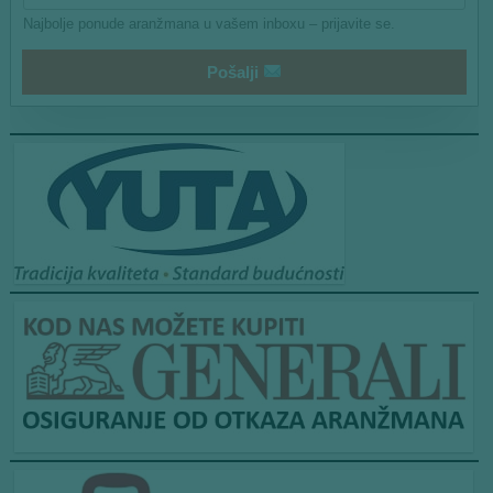
a
Najbolje ponude aranžmana u vašem inboxu – prijavite se.
i
l
Pošalji