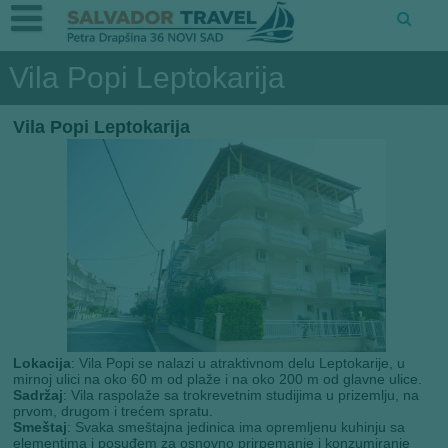
Vila Popi Leptokarija
Vila Popi Leptokarija
Lokacija
: Vila Popi se nalazi u atraktivnom delu Leptokarije, u
mirnoj ulici na oko 60 m od plaže i na oko 200 m od glavne ulice.
Sadržaj
: Vila raspolaže sa trokrevetnim studijima u prizemlju, na
prvom, drugom i trećem spratu.
Smeštaj
: Svaka smeštajna jedinica ima opremljenu kuhinju sa
elementima i posuđem za osnovno prirpemanje i konzumiranje