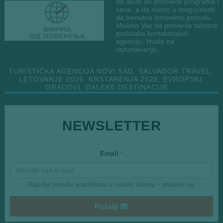
da dođe do promene programa i
cene, a da nismo u mogućnosti
da trenutno izmenimo ponudu.
Molimo Vas da proverite tačnost
podataka kontaktirajući
agenciju. Hvala na
razumevanju.
TURISTIČKA AGENCIJA NOVI SAD, SALVADOR TRAVEL,
LETOVANJE 2026, KRSTARENJA 2026, EVROPSKI
GRADOVI, DALEKE DESTINACIJE…
E
NEWSLETTER
m
a
i
l
Email
*
E
m
a
i
Najbolje ponude aranžmana u vašem inboxu – prijavite se.
l
Pošalji