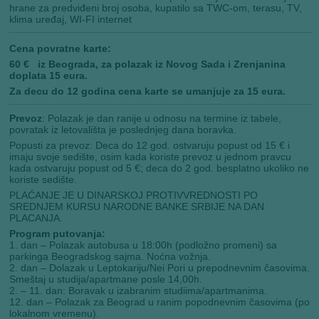
hrane za predviđeni broj osoba, kupatilo sa TWC-om, terasu, TV,
klima uređaj, WI-FI internet
Cena povratne karte:
60 € iz Beograda, za polazak iz Novog Sada i Zrenjanina
doplata 15 eura.
Za decu do 12 godina cena karte se umanjuje za 15 eura.
Prevoz
: Polazak je dan ranije u odnosu na termine iz tabele,
povratak iz letovališta je poslednjeg dana boravka.
Popusti za prevoz: Deca do 12 god. ostvaruju popust od 15 € i
imaju svoje sedište, osim kada koriste prevoz u jednom pravcu
kada ostvaruju popust od 5 €; deca do 2 god. besplatno ukoliko ne
koriste sedište.
PLAĆANJE JE U DINARSKOJ PROTIVVREDNOSTI PO
SREDNJEM KURSU NARODNE BANKE SRBIJE NA DAN
PLACANJA.
Program putovanja:
1. dan – Polazak autobusa u 18:00h (podložno promeni) sa
parkinga Beogradskog sajma. Noćna vožnja.
2. dan – Dolazak u Leptokariju/Nei Pori u prepodnevnim časovima.
Smeštaj u studija/apartmane posle 14,00h.
2. – 11. dan: Boravak u izabranim studiima/apartmanima.
12. dan – Polazak za Beograd u ranim popodnevnim časovima (po
lokalnom vremenu).