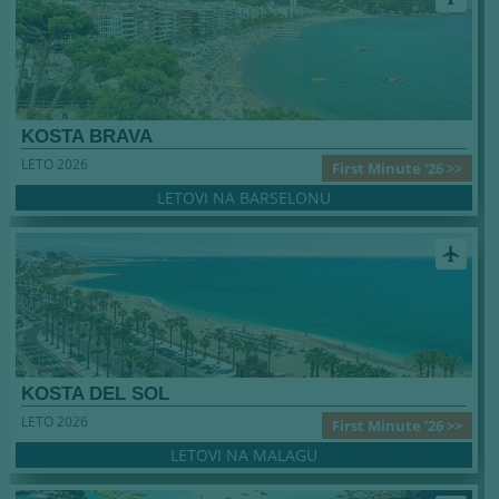
KOSTA BRAVA
LETO 2026
First Minute '26 >>
LETOVI NA BARSELONU
airplanemode_active
KOSTA DEL SOL
LETO 2026
First Minute '26 >>
LETOVI NA MALAGU