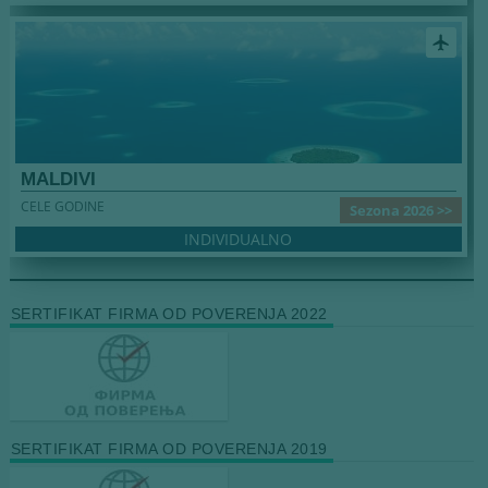
airplanemode_active
MALDIVI
CELE GODINE
Sezona 2026 >>
INDIVIDUALNO
SERTIFIKAT FIRMA OD POVERENJA 2022
SERTIFIKAT FIRMA OD POVERENJA 2019