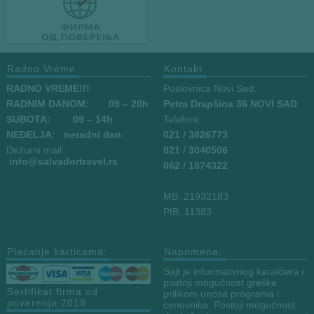
Radno Vreme
Kontakt
RADNO VREME!!!
Poslovnica Novi Sad:
RADNIM DANOM:
09
– 20h
Petra Drapšina 36 NOVI SAD
SUBOTA: 09 – 14h
Telefoni:
NEDELJA: neradni dan
021 / 3826773
Dežurni mail:
021 / 3040506
info
@salvadortravel.rs
062 / 1874322
MB: 21932183
PIB: 11383
Plaćanje karticama:
Napomena:
Sajt je informativnog karaktera i
postoji mogućnost greške
Sertifikat firma od
prilikom unosa programa i
poverenja 2019
cenovnika. Postoji mogućnost