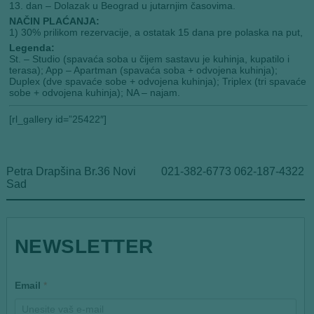
13. dan – Dolazak u Beograd u jutarnjim časovima.
NAČIN PLAĆANJA:
1) 30% prilikom rezervacije, a ostatak 15 dana pre polaska na put,
Legenda:
St. – Studio (spavaća soba u čijem sastavu je kuhinja, kupatilo i
terasa); App – Apartman (spavaća soba + odvojena kuhinja);
Duplex (dve spavaće sobe + odvojena kuhinja); Triplex (tri spavaće
sobe + odvojena kuhinja); NA – najam.
[rl_gallery id=”25422″]
Petra Drapšina Br.36 Novi
021-382-6773 062-187-4322
Sad
*
NEWSLETTER
E
m
a
i
Email
*
l
E
m