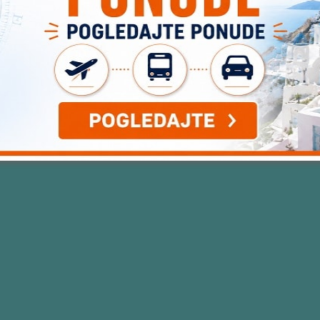
mana – studia) zadnjeg dana boravka u 09:00 sati. Higijenu u apartmani
je jednom u toku smene. Eventualne neispravnosti i nedostatke u smešt
ni da prilikom ulaska u smeštaj, predaju 1 pasoš, koji će im biti vraćen
i da nadoknadi vlasniku objekta pre napuštanja smeštaja. Svaka oštećen
ljeno predstavniku, tretiraće se kao šteta, koju su pričinili putnici koji t
llery id=”26482″]