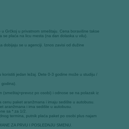
e u Grčkoj u privatnom smeštaju. Cena boravišne takse
 se plaća na licu mesta (na dan dolaska u vilu).
dobijaju se u agenciji. Iznos zavisi od dužine
koristiti jedan ležaj. Dete 0-3 godine može u studiju /
 godina).
n (smeštaj+prevoz po osobi) i odnose se na polazak iz
a cenu paket aranžmana i imaju sedište u autobusu.
et aranžmana i ima sedište u autobusu.
ne sa * za 1/2.
nog termina, putnik plaća paket po osobi plus najam
.
ŽMANE ZA PRVU I POSLEDNJU SMENU.