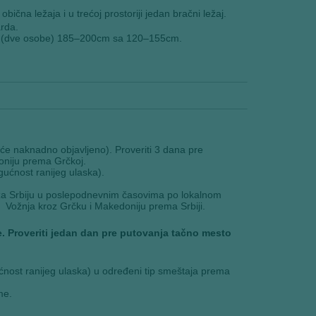
obična ležaja i u trećoj prostoriji jedan bračni ležaj.
rda.
aj (dve osobe) 185–200cm sa 120–155cm.
e naknadno objavljeno). Proveriti 3 dana pre
oniju prema Grčkoj.
ućnost ranijeg ulaska).
za Srbiju u poslepodnevnim časovima po lokalnom
 Vožnja kroz Grčku i Makedoniju prema Srbiji.
.
Proveriti jedan dan pre putovanja tačno mesto
nost ranijeg ulaska) u određeni tip smeštaja prema
me.