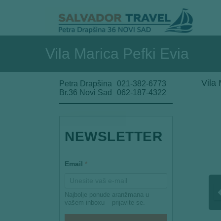
Vila Marica Pefki Evia
Vila 
Petra Drapšina
021-382-6773
Br.36 Novi Sad
062-187-4322
NEWSLETTER
E
Email
*
m
a
i
l
Najbolje ponude aranžmana u
E
vašem inboxu – prijavite se.
m
a