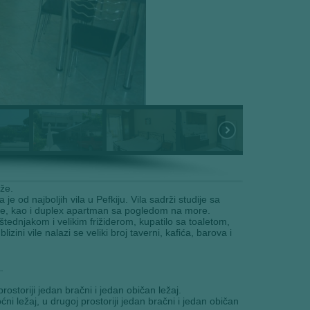
že.
e od najboljih vila u Pefkiju. Vila sadrži studije sa
e, kao i duplex apartman sa pogledom na more.
tednjakom i velikim frižiderom, kupatilo sa toaletom,
zini vile nalazi se veliki broj taverni, kafića, barova i
.
prostoriji jedan bračni i jedan običan ležaj.
ni ležaj, u drugoj prostoriji jedan bračni i jedan običan