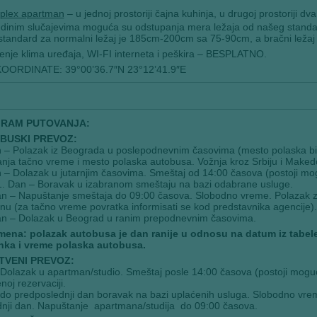
uplex apartman
– u jednoj prostoriji čajna kuhinja, u drugoj prostoriji dva 
edinim slučajevima moguća su odstupanja mera ležaja od našeg standa
 standard za normalni ležaj je 185cm-200cm sa 75-90cm, a bračni lež
enje klima uređaja, WI-FI interneta i peškira – BESPLATNO.
OORDINATE: 39°00’36.7″N 23°12’41.9″E
RAM PUTOVANJA:
BUSKI PREVOZ:
 – Polazak iz Beograda u poslepodnevnim časovima (mesto polaska bić
nja tačno vreme i mesto polaska autobusa. Vožnja kroz Srbiju i Maked
 – Dolazak u jutarnjim časovima. Smeštaj od 14:00 časova (postoji mog
1. Dan – Boravak u izabranom smeštaju na bazi odabrane usluge.
an – Napuštanje smeštaja do 09:00 časova. Slobodno vreme. Polazak 
u (za tačno vreme povratka informisati se kod predstavnika agencije).
an – Dolazak u Beograd u ranim prepodnevnim časovima.
ena: polazak autobusa je dan ranije u odnosu na datum iz tabele
nka i vreme polaska autobusa.
TVENI PREVOZ:
Dolazak u apartman/studio. Smeštaj posle 14:00 časova (postoji moguć
noj rezervaciji.
do predposlednji dan boravak na bazi uplaćenih usluga. Slobodno vre
nji dan. Napuštanje apartmana/studija do 09:00 časova.