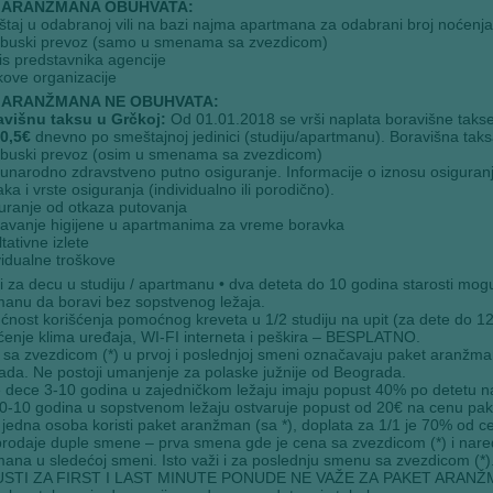
 ARANŽMANA OBUHVATA:
taj u odabranoj vili na bazi najma apartmana za odabrani broj noćenja
obuski prevoz (samo u smenama sa zvezdicom)
is predstavnika agencije
kove organizacije
 ARANŽMANA NE OBUHVATA:
avišnu taksu u Grčkoj:
Od 01.01.2018 se vrši naplata boravišne taks
0,5€
dnevno po smeštajnoj jedinici (studiju/apartmanu). Boravišna taksa
obuski prevoz (osim u smenama sa zvezdicom)
narodno zdravstveno putno osiguranje. Informacije o iznosu osiguranja 
ka i vrste osiguranja (individualno ili porodično).
uranje od otkaza putovanja
žavanje higijene u apartmanima za vreme boravka
tativne izlete
vidualne troškove
i za decu u studiju / apartmanu • dva deteta do 10 godina starosti mogu 
anu da boravi bez sopstvenog ležaja.
nost korišćenja pomoćnog kreveta u 1/2 studiju na upit (za dete do 12
ćenje klima uređaja, WI-FI interneta i peškira – BESPLATNO.
sa zvezdicom (*) u prvoj i poslednjoj smeni označavaju paket aranžma
da. Ne postoji umanjenje za polaske južnije od Beograda.
 dece 3-10 godina u zajedničkom ležaju imaju popust 40% po detetu n
0-10 godina u sopstvenom ležaju ostvaruje popust od 20€ na cenu pak
jedna osoba koristi paket aranžman (sa *), doplata za 1/1 je 70% od ce
rodaje duple smene – prva smena gde je cena sa zvezdicom (*) i nared
ana u sledećoj smeni. Isto važi i za poslednju smenu sa zvezdicom (*)
STI ZA FIRST I LAST MINUTE PONUDE NE VAŽE ZA PAKET ARAN