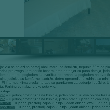
ja: vila se nalazi na samoj obali mora, na šetalištu, nepunih 30m od pla
arica pre svega karakteriše besprekoran enterijer sa puno detalja, jedna j
dom na more i pogledom ka dvorištu, apartman sa pogledom na dvorišt
jne jedinice su komforne i sadrže: dobro opremeljenu kuhinju sa mini-š
-FI internet, klima uređaj, terasu sa garniturom za sedenje i peškire. U bli
a. Parking se nalazi preko puta vile.
eštaja:
udio
– u jednoj prostoriji čajna kuhinja, jedan bračni iili dva obična ležaja
udio
– u jednoj prostoriji čajna kuhinja, jedan bračni i jedan običan ležaj.
partman
– u jednoj prostoriji čajna kuhinja i jedan običan ležaj, u drugoj 
 apartman
– u jednoj prostoriji čajna kuhinja i jedan običan i jedan pomoć