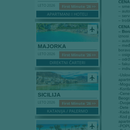
CENA
LETO 2026
First Minute '26 >>
– smeš
– aut
APARTMANI I HOTELI
– serv
– troš
CENA
airplanemode_active
– Bor
iznosi
– aut
– među
MAJORKA
borava
LETO 2026
First Minute '26 >>
– osig
– odr
DIREKTNI ČARTERI
– fakul
– indi
-Uslov
airplanemode_active
apartm
-Moguć
-Koriš
-Cene 
SICILIJA
Beogra
LETO 2026
-Dvoje
First Minute '26 >>
-Dete 
KATANIJA / PALERMO
-Kada 
-Kod p
apartm
airplanemode_active
-POPU