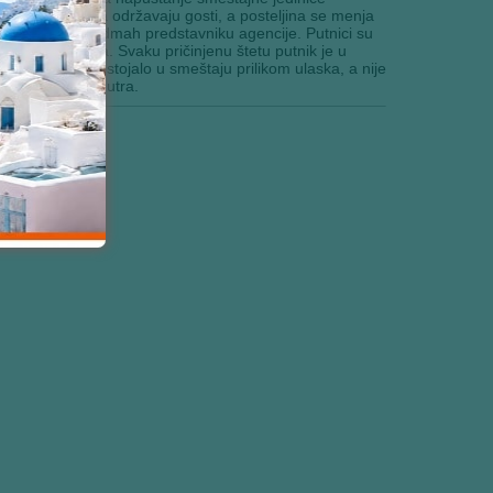
ma i studijima održavaju gosti, a posteljina se menja
aju prijaviti odmah predstavniku agencije. Putnici su
 na dan odlaska. Svaku pričinjenu štetu putnik je u
je, koje je postojalo u smeštaju prilikom ulaska, a nije
renutno borave unutra.