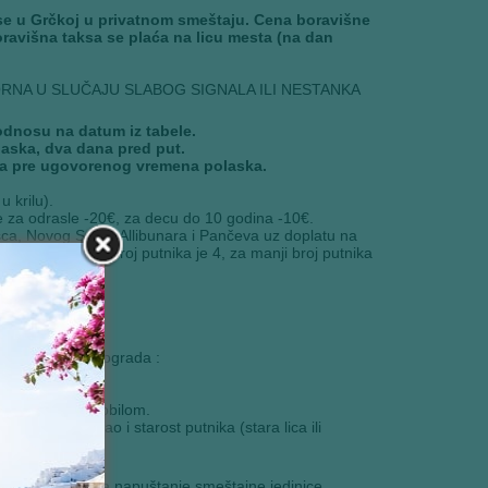
kse u Grčkoj u privatnom smeštaju. Cena boravišne
oravišna taksa se plaća na licu mesta (na dan
RNA U SLUČAJU SLABOG SIGNALA ILI NESTANKA
odnosu na datum iz tabele.
laska, dva dana pred put.
ta pre ugovorenog vremena polaska.
 krilu).
 za odrasle -20€, za decu do 10 godina -10€.
šca, Novog Sada, Allibunara i Pančeva uz doplatu na
era minimalan broj putnika je 4, za manji broj putnika
polaskom iz Beograda :
putničkim automobilom.
 aranžmana kao i starost putnika (stara lica ili
na dan dolaska a napuštanje smeštajne jedinice