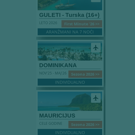
GULETI - Turska (16+)
LETO 2026
First Minute '26 >>
ARANŽMANI NA 7 NOĆI
airplanemode_active
DOMINIKANA
NOV'25 - MAJ'26
Sezona 2026 >>
INDIVIDUALNO
airplanemode_active
MAURICIJUS
CELE GODINE
Sezona 2026 >>
INDIVIDUALNO