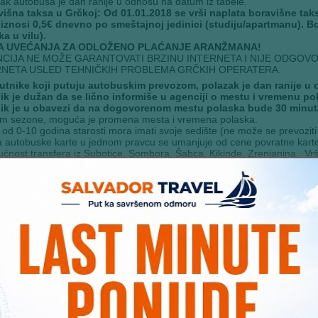
ak autobusa je dan ranije u odnosu na datum iz tabele.
višna taksa u Grčkoj: Od 01.01.2018 se vrši naplata boravišne ta
 iznosi 0,5€ dnevno po smeštajnoj jedinici (studiju/apartmanu). B
a u vilu).
A UVEĆANJA ZA ODLOŽENO PLAĆANJE ARANŽMANA!
CIJA NE MOŽE GARANTOVATI BRZINU INTERNETA I NIJE ODGOVO
RNETA USLED TEHNIČKIH PROBLEMA GRČKIH OPERATERA.
putnike koji putuju autobuskim prevozom, polazak je dan ranije u 
nik je dužan da se lično informiše u agenciji o mestu i vremenu po
nik je u obavezi da na dogovorenom mestu polaska bude 30 minu
om sezone, moguća je promena mesta i vremena polaska.
 od 0-10 godina starosti mora imati svoje sedište (ne može se prevoziti u
 autobuske karte u jednom pravcu se umanjuje od cene povratne karte
ćnost transfera iz Subotice, Sombora, Šabca, Kikinde, Zrenjanina, Vr
u cenu prevoza iz tabele sa polaskom iz Beograda (za realizaciju transf
i mogućnost realizacije transfera uz korekciju cene) :
lazak iz Subotice, Sombora – 25€;
lazak iz Šabaca, Kikinde, Zrenjanina i Vršaca – 20€;
lazak iz Novog Sada i Alibunara – 15€;
lazak iz Pančeva – 10€.
njenje cena prevoza u odnosnu na osnovnu cenu prevoza iz tabele sa 
lazak iz Jagodine umanjenje je 5€,
lazak iz Niša, Leskovca i Vranja umanjenje je 10€.
sferi do i od Beograda mogu biti realizovani mini-busom, kombijem ili 
cija pravi raspored sedenja uzimajući ravnopravno u obzir: vreme uplate
ice sa decom).
E NAPOMENE:
tak korišćenja smeštajne jedinice (apartmana – studia) od 14:00 sati 