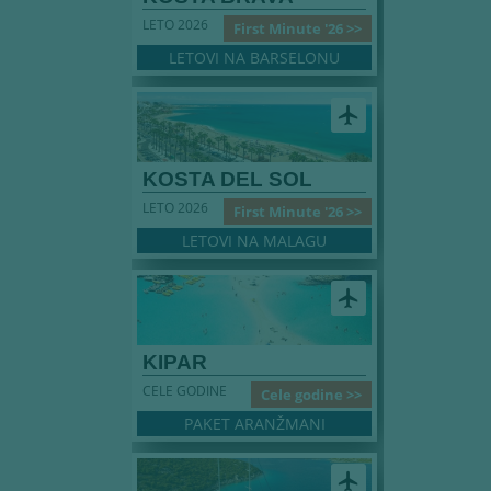
LETO 2026
First Minute '26 >>
LETOVI NA BARSELONU
airplanemode_active
KOSTA DEL SOL
LETO 2026
First Minute '26 >>
LETOVI NA MALAGU
airplanemode_active
KIPAR
CELE GODINE
Cele godine >>
PAKET ARANŽMANI
airplanemode_active