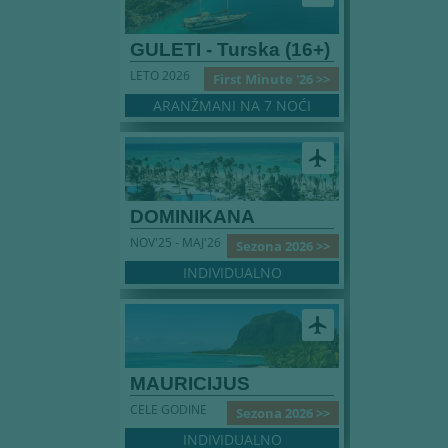
GULETI - Turska (16+)
LETO 2026
First Minute '26 >>
ARANŽMANI NA 7 NOĆI
airplanemode_active
DOMINIKANA
NOV'25 - MAJ'26
Sezona 2026 >>
INDIVIDUALNO
airplanemode_active
MAURICIJUS
CELE GODINE
Sezona 2026 >>
INDIVIDUALNO