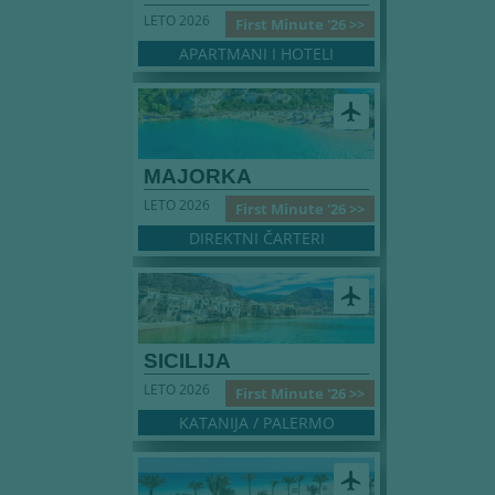
LETO 2026
First Minute '26 >>
APARTMANI I HOTELI
airplanemode_active
MAJORKA
LETO 2026
First Minute '26 >>
DIREKTNI ČARTERI
airplanemode_active
SICILIJA
LETO 2026
First Minute '26 >>
KATANIJA / PALERMO
airplanemode_active