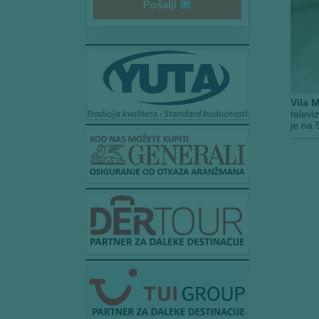
Pošalji
Vila 
televi
je na 