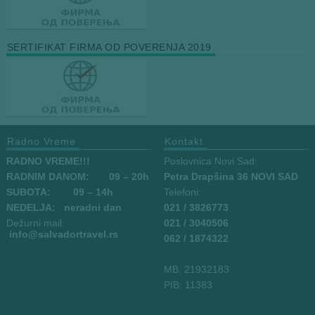
SERTIFIKAT FIRMA OD POVERENJA 2019
Radno Vreme
Kontakt
RADNO VREME!!!
Poslovnica Novi Sad:
RADNIM DANOM:
09
– 20h
Petra Drapšina 36 NOVI SAD
SUBOTA: 09 – 14h
Telefoni:
NEDELJA: neradni dan
021 / 3826773
Dežurni mail:
021 / 3040506
info
@salvadortravel.rs
062 / 1874322
MB: 21932183
PIB: 11383