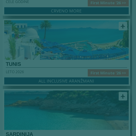
CELE GODINE
First Minute '26 >>
CRVENO MORE
airplanemode_active
TUNIS
LETO 2026
First Minute '26 >>
ALL INCLUSIVE ARANŽMANI
airplanemode_active
SARDINIJA