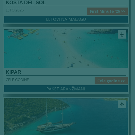
KOSTA DEL SOL
LETO 2026
First Minute '26 >>
LETOVI NA MALAGU
airplanemode_active
KIPAR
CELE GODINE
Cele godine >>
PAKET ARANŽMANI
airplanemode_active