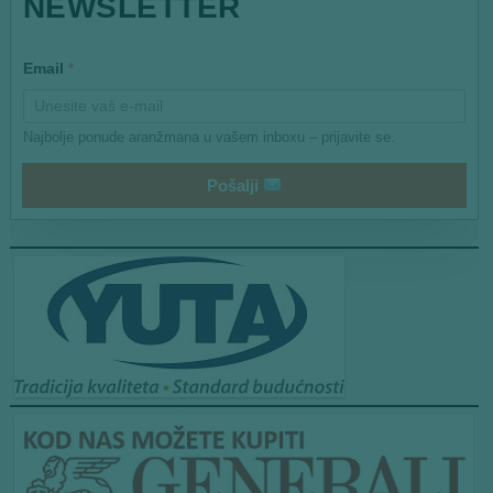
NEWSLETTER
*
E
m
a
Email
*
i
l
Najbolje ponude aranžmana u vašem inboxu – prijavite se.
Pošalji