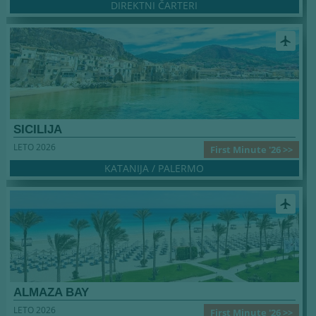
DIREKTNI ČARTERI
airplanemode_active
SICILIJA
LETO 2026
First Minute '26 >>
KATANIJA / PALERMO
airplanemode_active
ALMAZA BAY
LETO 2026
First Minute '26 >>