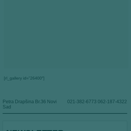
[rl_gallery id=”26400″]
Petra Drapšina Br.36 Novi
021-382-6773 062-187-4322
Sad
*