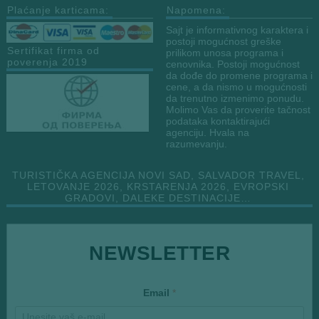
Plaćanje karticama:
Napomena:
Sajt je informativnog karaktera i
postoji mogućnost greške
Sertifikat firma od
prilikom unosa programa i
poverenja 2019
cenovnika. Postoji mogućnost
da dođe do promene programa i
cene, a da nismo u mogućnosti
da trenutno izmenimo ponudu.
Molimo Vas da proverite tačnost
podataka kontaktirajući
agenciju. Hvala na
razumevanju.
TURISTIČKA AGENCIJA NOVI SAD, SALVADOR TRAVEL,
LETOVANJE 2026, KRSTARENJA 2026, EVROPSKI
GRADOVI, DALEKE DESTINACIJE…
*
NEWSLETTER
*
Email
*