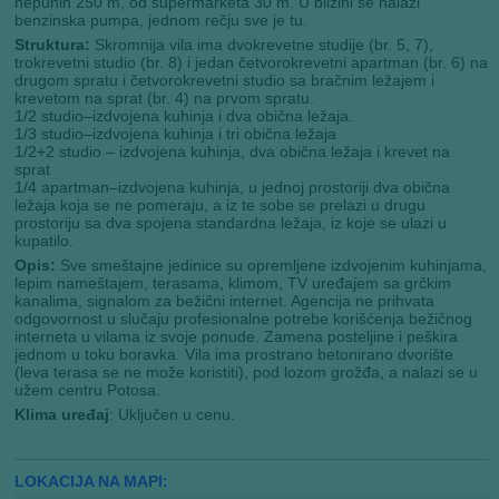
nepunih 250 m, od supermarketa 30 m. U blizini se nalazi
benzinska pumpa, jednom rečju sve je tu.
Struktura:
Skromnija vila ima dvokrevetne studije (br. 5, 7),
trokrevetni studio (br. 8) i jedan četvorokrevetni apartman (br. 6) na
drugom spratu i četvorokrevetni studio sa bračnim ležajem i
krevetom na sprat (br. 4) na prvom spratu.
1/2 studio–izdvojena kuhinja i dva obična ležaja.
1/3 studio–izdvojena kuhinja i tri obična ležaja
1/2+2 studio – izdvojena kuhinja, dva obična ležaja i krevet na
sprat
1/4 apartman–izdvojena kuhinja, u jednoj prostoriji dva obična
ležaja koja se ne pomeraju, a iz te sobe se prelazi u drugu
prostoriju sa dva spojena standardna ležaja, iz koje se ulazi u
kupatilo.
Opis:
Sve smeštajne jedinice su opremljene izdvojenim kuhinjama,
lepim nameštajem, terasama, klimom, TV uređajem sa grčkim
kanalima, signalom za bežični internet. Agencija ne prihvata
odgovornost u slučaju profesionalne potrebe korišćenja bežičnog
interneta u vilama iz svoje ponude. Zamena posteljine i peškira
jednom u toku boravka. Vila ima prostrano betonirano dvorište
(leva terasa se ne može koristiti), pod lozom grožđa, a nalazi se u
užem centru Potosa.
Klima uređaj
: Uključen u cenu.
LOKACIJA NA MAPI: