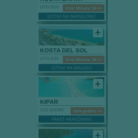
LETO 2026
First Minute '26 >>
LETOVI NA BARSELONU
airplanemode_active
KOSTA DEL SOL
LETO 2026
First Minute '26 >>
LETOVI NA MALAGU
airplanemode_active
KIPAR
CELE GODINE
Cele godine >>
PAKET ARANŽMANI
airplanemode_active