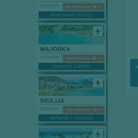
LETO 2026
First Minute '26 >>
APARTMANI I HOTELI
airplanemode_active
MAJORKA
LETO 2026
First Minute '26 >>
DIREKTNI ČARTERI
airplanemode_active
SICILIJA
LETO 2026
First Minute '26 >>
KATANIJA / PALERMO
airplanemode_active