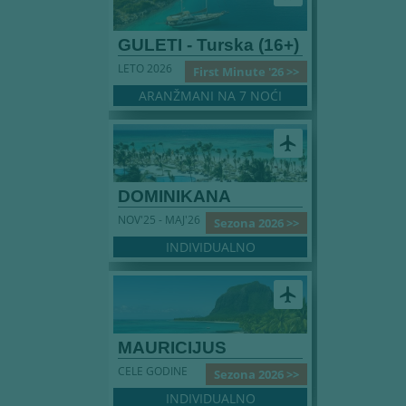
GULETI - Turska (16+)
LETO 2026
First Minute '26 >>
ARANŽMANI NA 7 NOĆI
airplanemode_active
DOMINIKANA
NOV'25 - MAJ'26
Sezona 2026 >>
INDIVIDUALNO
airplanemode_active
MAURICIJUS
CELE GODINE
Sezona 2026 >>
INDIVIDUALNO