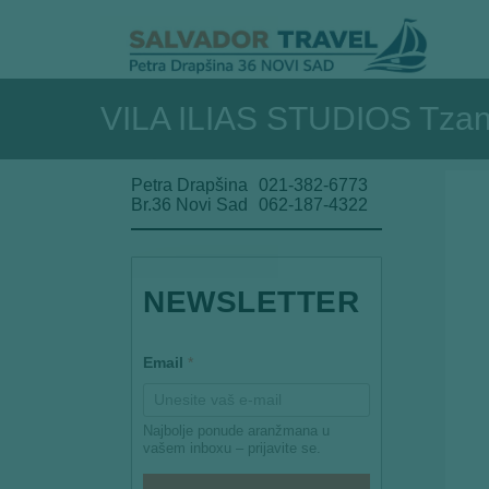
VILA ILIAS STUDIOS Tzane
Petra Drapšina
021-382-6773
Br.36 Novi Sad
062-187-4322
NEWSLETTER
E
Email
*
m
a
i
l
Najbolje ponude aranžmana u
*
vašem inboxu – prijavite se.
E
m