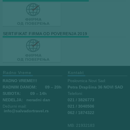
SERTIFIKAT FIRMA OD POVERENJA 2019
Radno Vreme
Kontakt
RADNO VREME!!!
Poslovnica Novi Sad:
RADNIM DANOM:
09
– 20h
Petra Drapšina 36 NOVI SAD
SUBOTA: 09 – 14h
Telefoni:
NEDELJA: neradni dan
021 / 3826773
Dežurni mail:
021 / 3040506
info
@salvadortravel.rs
062 / 1874322
MB: 21932183