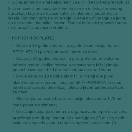
1/3 apartmani – smeštajna jedinica u vili (često bez predsoblja)
koja se sastoji od spavaće sobe sa dva do tri ležaja, dnevnog
boravka u kojem se nalaze kuhinjski elementi, jedan ili dva
ležaja, odnosno sofa na otvaranje ili ležaj na otvaranje za jednu
do dve osobe, kupatila i terase. Dnevni boravak i spavaća soba
ne moraju biti odvojene vratima.
POPUSTI I DOPLATE:
Dete do 10 godina starosti u zajedničkom ležaju, boravi
BESPLATNO i plaća autobusku kartu za decu;
Deca do 10 godina starosti, u pratnji dve puno platežne
odrasle osobe ukoliko borave u sopstvenom ležaju imaju
popust u iznosu od 20 eur na cenu paket aranžmana;
Dvoje dece do 10 godina starosti, u pratnji dve puno
platežne odrasle osobe, imaju po 50 % POPUSTA na cenu
paket aranžmana, dele ležaj i plaćaju jednu autobusku kartu
za decu;
Ukoliko jedna osoba boravi u studiju, plaća cenu 1,75 od
cene paket aranžmana;
U slučaju spajanja smena na organizovanom prevozu, cena
aranžmana za drugu smenu se umanjuje za 25 eur po osobi
osim za smene koje su u tabeli označene zvezdicom (*).