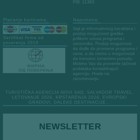
PIB: 11383
Plaćanje karticama:
Napomena:
Sajt je informativnog karaktera i
postoji mogućnost greške
Sertifikat firma od
prilikom unosa programa i
poverenja 2019
cenovnika. Postoji mogućnost
da dođe do promene programa i
cene, a da nismo u mogućnosti
da trenutno izmenimo ponudu.
Molimo Vas da proverite tačnost
podataka kontaktirajući
agenciju. Hvala na
razumevanju.
TURISTIČKA AGENCIJA NOVI SAD, SALVADOR TRAVEL,
LETOVANJE 2026, KRSTARENJA 2026, EVROPSKI
GRADOVI, DALEKE DESTINACIJE…
E
NEWSLETTER
m
a
i