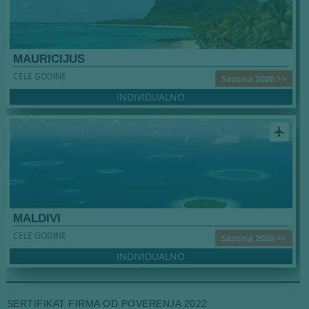
MAURICIJUS
CELE GODINE
Sezona 2026 >>
INDIVIDUALNO
airplanemode_active
MALDIVI
CELE GODINE
Sezona 2026 >>
INDIVIDUALNO
SERTIFIKAT FIRMA OD POVERENJA 2022