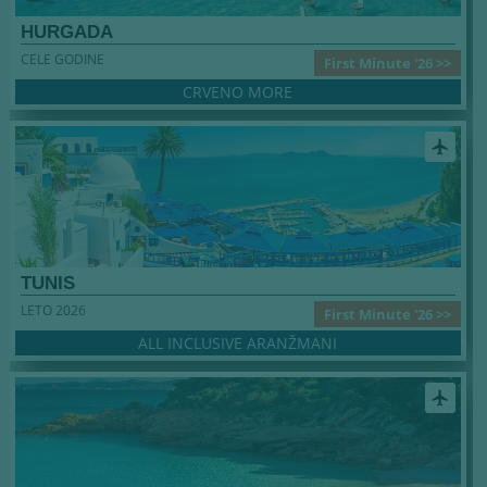
HURGADA
CELE GODINE
First Minute '26 >>
CRVENO MORE
airplanemode_active
TUNIS
LETO 2026
First Minute '26 >>
ALL INCLUSIVE ARANŽMANI
airplanemode_active