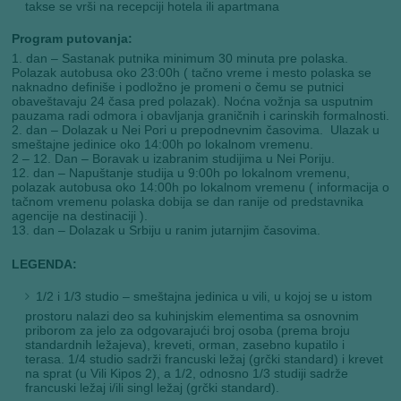
takse se vrši na recepciji hotela ili apartmana
Program putovanja:
1. dan – Sastanak putnika minimum 30 minuta pre polaska.
Polazak autobusa oko 23:00h ( tačno vreme i mesto polaska se
naknadno definiše i podložno je promeni o čemu se putnici
obaveštavaju 24 časa pred polazak). Noćna vožnja sa usputnim
pauzama radi odmora i obavljanja graničnih i carinskih formalnosti.
2. dan – Dolazak u Nei Pori u prepodnevnim časovima. Ulazak u
smeštajne jedinice oko 14:00h po lokalnom vremenu.
2 – 12. Dan – Boravak u izabranim studijima u Nei Poriju.
12. dan – Napuštanje studija u 9:00h po lokalnom vremenu,
polazak autobusa oko 14:00h po lokalnom vremenu ( informacija o
tačnom vremenu polaska dobija se dan ranije od predstavnika
agencije na destinaciji ).
13. dan – Dolazak u Srbiju u ranim jutarnjim časovima.
LEGENDA:
1/2 i 1/3 studio – smeštajna jedinica u vili, u kojoj se u istom
prostoru nalazi deo sa kuhinjskim elementima sa osnovnim
priborom za jelo za odgovarajući broj osoba (prema broju
standardnih ležajeva), kreveti, orman, zasebno kupatilo i
terasa. 1/4 studio sadrži francuski ležaj (grčki standard) i krevet
na sprat (u Vili Kipos 2), a 1/2, odnosno 1/3 studiji sadrže
francuski ležaj i/ili singl ležaj (grčki standard).