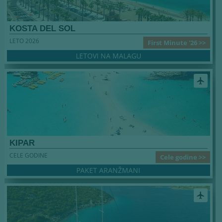
KOSTA DEL SOL
LETO 2026
First Minute '26 >>
LETOVI NA MALAGU
airplanemode_active
KIPAR
CELE GODINE
Cele godine >>
PAKET ARANŽMANI
airplanemode_active