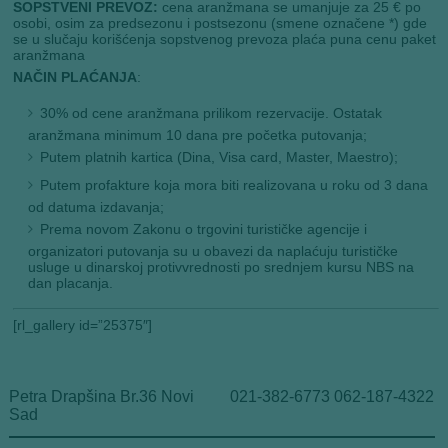
SOPSTVENI PREVOZ:
cena aranžmana se umanjuje za 25 € po
osobi, osim za predsezonu i postsezonu (smene označene *) gde
se u slučaju korišćenja sopstvenog prevoza plaća puna cenu paket
aranžmana
NAČIN
PLAĆANJA
:
30% od cene aranžmana prilikom rezervacije. Ostatak
aranžmana minimum 10 dana pre početka putovanja;
Putem platnih kartica (Dina, Visa card, Master, Maestro);
Putem profakture koja mora biti realizovana u roku od 3 dana
od datuma izdavanja;
Prema novom Zakonu o trgovini turističke agencije i
organizatori putovanja su u obavezi da naplaćuju turističke
usluge u dinarskoj protivvrednosti po srednjem kursu NBS na
dan placanja.
[rl_gallery id=”25375″]
Petra Drapšina Br.36 Novi
021-382-6773 062-187-4322
Sad