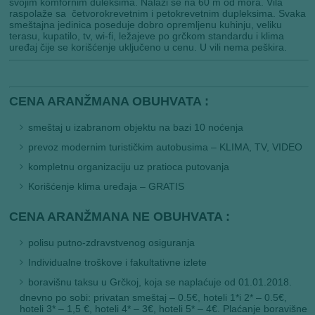
svojim komfornim duleksima. Nalazi se na 60 m od mora. Vila
raspolaže sa četvorokrevetnim i petokrevetnim dupleksima. Svaka
smeštajna jedinica poseduje dobro opremljenu kuhinju, veliku
terasu, kupatilo, tv, wi-fi, ležajeve po grčkom standardu i klima
uređaj čije se korišćenje uključeno u cenu. U vili nema peškira.
CENA ARANŽMANA OBUHVATA :
smeštaj u izabranom objektu na bazi 10 noćenja
prevoz modernim turističkim autobusima – KLIMA, TV, VIDEO
kompletnu organizaciju uz pratioca putovanja
Korišćenje klima uređaja – GRATIS
CENA ARANŽMANA NE OBUHVATA :
polisu putno-zdravstvenog osiguranja
Individualne troškove i fakultativne izlete
boravišnu taksu u Grčkoj, koja se naplaćuje od 01.01.2018.
dnevno po sobi: privatan smeštaj – 0.5€, hoteli 1*i 2* – 0.5€,
hoteli 3* – 1,5 €, hoteli 4* – 3€, hoteli 5* – 4€. Plaćanje boravišne