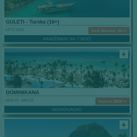
GULETI - Turska (16+)
LETO 2026
First Minute '26 >>
ARANŽMANI NA 7 NOĆI
airplanemode_active
DOMINIKANA
NOV'25 - MAJ'26
Sezona 2026 >>
INDIVIDUALNO
airplanemode_active