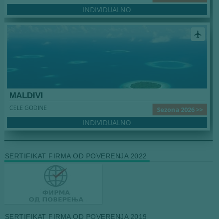
INDIVIDUALNO
airplanemode_active
MALDIVI
CELE GODINE
Sezona 2026 >>
INDIVIDUALNO
SERTIFIKAT FIRMA OD POVERENJA 2022
SERTIFIKAT FIRMA OD POVERENJA 2019