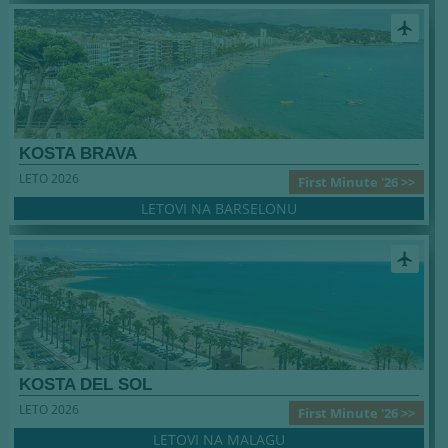
airplanemode_active
KOSTA BRAVA
LETO 2026
First Minute '26 >>
LETOVI NA BARSELONU
airplanemode_active
KOSTA DEL SOL
LETO 2026
First Minute '26 >>
LETOVI NA MALAGU