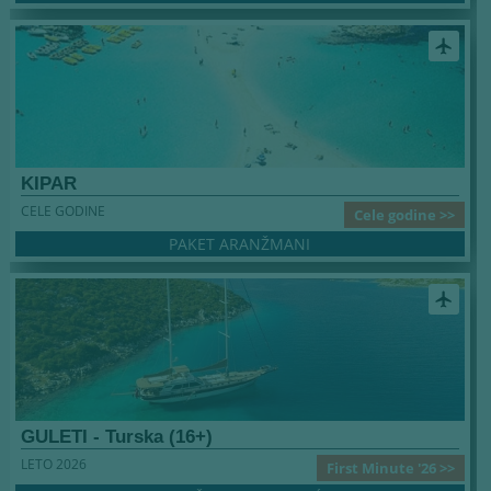
airplanemode_active
KIPAR
CELE GODINE
Cele godine >>
PAKET ARANŽMANI
airplanemode_active
GULETI - Turska (16+)
LETO 2026
First Minute '26 >>