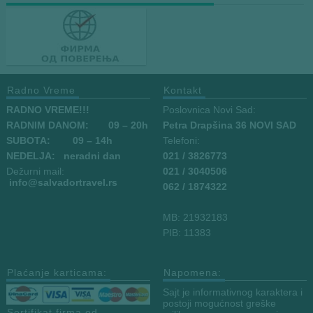
Radno Vreme
Kontakt
RADNO VREME!!!
Poslovnica Novi Sad:
RADNIM DANOM:
09
– 20h
Petra Drapšina 36 NOVI SAD
SUBOTA: 09 – 14h
Telefoni:
NEDELJA: neradni dan
021 / 3826773
Dežurni mail:
021 / 3040506
info
@salvadortravel.rs
062 / 1874322
MB: 21932183
PIB: 11383
Plaćanje karticama:
Napomena:
Sajt je informativnog karaktera i
postoji mogućnost greške
Sertifikat firma od