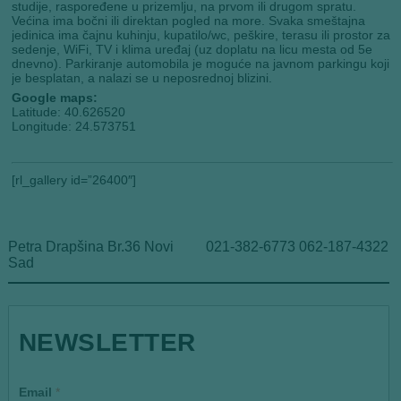
studije, raspoređene u prizemlju, na prvom ili drugom spratu.
Većina ima bočni ili direktan pogled na more. Svaka smeštajna
jedinica ima čajnu kuhinju, kupatilo/wc, peškire, terasu ili prostor za
sedenje, WiFi, TV i klima uređaj (uz doplatu na licu mesta od 5e
dnevno). Parkiranje automobila je moguće na javnom parkingu koji
je besplatan, a nalazi se u neposrednoj blizini.
Google maps:
Latitude: 40.626520
Longitude: 24.573751
[rl_gallery id=”26400″]
Petra Drapšina Br.36 Novi
021-382-6773 062-187-4322
Sad
NEWSLETTER
E
Email
*
m