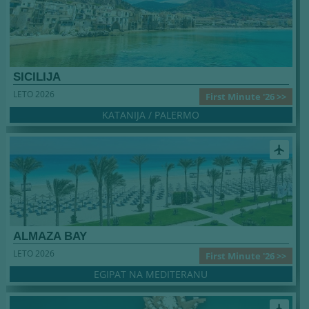
SICILIJA
LETO 2026
First Minute '26 >>
KATANIJA / PALERMO
airplanemode_active
ALMAZA BAY
LETO 2026
First Minute '26 >>
EGIPAT NA MEDITERANU
airplanemode_active