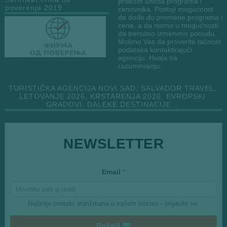
prilikom unosa programa i
poverenja 2019
cenovnika. Postoji mogućnost
da dođe do promene programa i
cene, a da nismo u mogućnosti
da trenutno izmenimo ponudu.
Molimo Vas da proverite tačnost
podataka kontaktirajući
agenciju. Hvala na
razumevanju.
TURISTIČKA AGENCIJA NOVI SAD, SALVADOR TRAVEL,
LETOVANJE 2026, KRSTARENJA 2026, EVROPSKI
GRADOVI, DALEKE DESTINACIJE…
E
NEWSLETTER
m
a
i
l
Email
*
E
m
a
i
Najbolje ponude aranžmana u vašem inboxu – prijavite se.
l
Pošalji