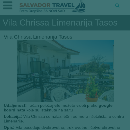
Vila Chrissa Limenarija Tasos
Vila Chrissa Limenarija Tasos
Udaljenost:
Tačan položaj vile možete videti preko
google
koordinata
koje su istaknute na sajtu
Lokacija:
Vila Chrissa se nalazi 50m od mora i šetališta, u centru
Limenarije.
Opis:
Vila poseduje dvokrevetne, trokrevetne i četvorokrevetne