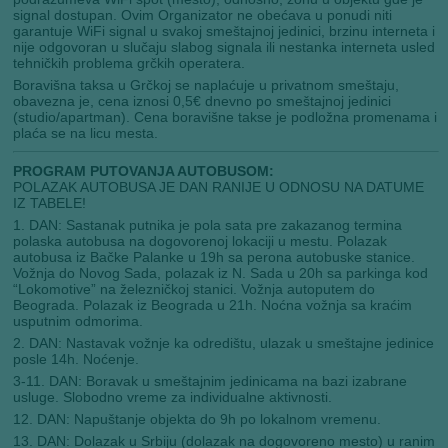
signal dostupan. Ovim Organizator ne obećava u ponudi niti
garantuje WiFi signal u svakoj smeštajnoj jedinici, brzinu interneta i
nije odgovoran u slučaju slabog signala ili nestanka interneta usled
tehničkih problema grčkih operatera.
Boravišna taksa u Grčkoj se naplaćuje u privatnom smeštaju,
obavezna je, cena iznosi 0,5€ dnevno po smeštajnoj jedinici
(studio/apartman). Cena boravišne takse je podložna promenama i
plaća se na licu mesta.
PROGRAM PUTOVANJA AUTOBUSOM:
POLAZAK AUTOBUSA JE DAN RANIJE U ODNOSU NA DATUME
IZ TABELE!
1. DAN: Sastanak putnika je pola sata pre zakazanog termina
polaska autobusa na dogovorenoj lokaciji u mestu. Polazak
autobusa iz Bačke Palanke u 19h sa perona autobuske stanice.
Vožnja do Novog Sada, polazak iz N. Sada u 20h sa parkinga kod
“Lokomotive” na železničkoj stanici. Vožnja autoputem do
Beograda. Polazak iz Beograda u 21h. Noćna vožnja sa kraćim
usputnim odmorima.
2. DAN: Nastavak vožnje ka odredištu, ulazak u smeštajne jedinice
posle 14h. Noćenje.
3-11. DAN: Boravak u smeštajnim jedinicama na bazi izabrane
usluge. Slobodno vreme za individualne aktivnosti.
12. DAN: Napuštanje objekta do 9h po lokalnom vremenu.
13. DAN: Dolazak u Srbiju (dolazak na dogovoreno mesto) u ranim