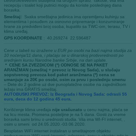
četvorokrevetnim studijima na drugom spratu. Takođe, vila ima
recepciju i toalet koji putnici mogu da koriste poslednjeg dana
boravka.
Smeštaj:
Svaka smeštajna jedinica ima opremljenu kuhinju sa
elementima i posuđem za osnovno pripremanje i konzumiranje
hrane za predviđeni broj osoba, kupatilo sa TWC-om, terasu, TV i
klima uređaj.
GPS KOORDINATE
: 40.269274 22.596487
Cene u tabeli su izražene u EUR po osobi na bazi najma studija za
10 noćenja/11 dana, i plaćaju se u dinarskoj protivvrednosti po
srednjem kursu Narodne banke Srbije, na dan uplate.
* CENE SA ZVEZDICOM (*) ODNOSE SE NA PAKET
ARANŽMAN (smeštaj + prevoz iz Novog Sada), u slučaju
sopstvenog prevoza kod paket aranžmana (*) cena se
umanjuje za 20€ po osobi, osim za prvu i poslednju smenu
– Dete do 2 godine uz dve punoplatežne osobe na zajedničkom
ležaju ima GRATIS smeštaj.
AUTOBUSKI PREVOZ: Iz Beograda i Novog Sada: odrasli 55
eura, deca do 12 godina 45 eura.
Korišćenje klima uređaja
nije
uračunato
u cenu najma, plaća se
na licu mesta. Promena posteljine je na 5 dana. Gosti za vreme
boravka sami brinu o urednosti studia. Vila ima WI-FI internet, ,
osim u smeni od 24.05.2020.-03.06.2020.
Besplatan WiFi internet instaliran u smeštajnom objektu
podrazumeva WiFi spot (mesto), odnosno, zonu u objektu gde je