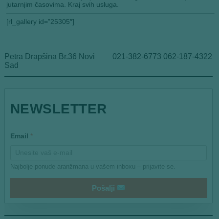
jutarnjim časovima. Kraj svih usluga.
[rl_gallery id=”25305″]
Petra Drapšina Br.36 Novi
021-382-6773 062-187-4322
Sad
NEWSLETTER
E
Email
*
m
a
i
l
Najbolje ponude aranžmana u vašem inboxu – prijavite se.
E
m
a
Pošalji
i
l
E