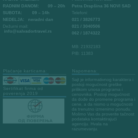
RADNIM DANOM:
09
– 20h
Petra Drapšina 36 NOVI SAD
SUBOTA: 09 – 14h
Telefoni:
NEDELJA: neradni dan
021 / 3826773
Dežurni mail:
021 / 3040506
info
@salvadortravel.rs
062 / 1874322
MB: 21932183
PIB: 11383
Plaćanje karticama:
Napomena:
Sajt je informativnog karaktera i
postoji mogućnost greške
Sertifikat firma od
prilikom unosa programa i
poverenja 2019
cenovnika. Postoji mogućnost
da dođe do promene programa i
cene, a da nismo u mogućnosti
da trenutno izmenimo ponudu.
Molimo Vas da proverite tačnost
podataka kontaktirajući
agenciju. Hvala na
razumevanju.