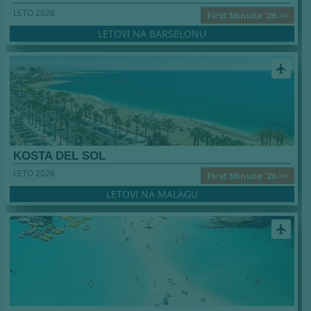
LETO 2026
First Minute '26 >>
LETOVI NA BARSELONU
airplanemode_active
KOSTA DEL SOL
LETO 2026
First Minute '26 >>
LETOVI NA MALAGU
airplanemode_active