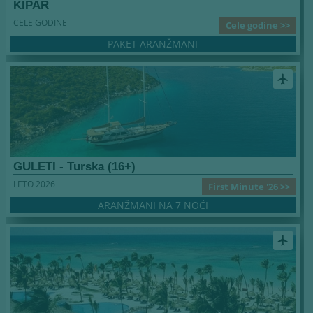
KIPAR
CELE GODINE
Cele godine >>
PAKET ARANŽMANI
airplanemode_active
GULETI - Turska (16+)
LETO 2026
First Minute '26 >>
ARANŽMANI NA 7 NOĆI
airplanemode_active